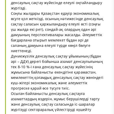
денсаулық сақтау жүйесінде елеулі оңтайландыру
жүргізді.
Соңғы жылдары Қазақстан едәуір экономикалық
өсуге қол жеткізді, осының нәтижесінде денсаулық
сақтау саласын қаржыландыру елеулі өсті (соңғы
үш жылда екі рет), сондай-ақ олардың одан әрі
дамуының перспективалары жасалды. Әлеуметтік
бағдарлана отырып мемлекет бұдан әрі де
саланың дамуына елеулі түрде көңіл бөлуге
ниеттенеді.
Дүниежүзілік денсаулық сақтау ұйымының (бұдан
әрі – ДДҰ) дерегі бойынша азамат денсаулығының
тек 8-10 %-і ғана денсаулық сақтау жүйесінің
жұмысына байланысты екендігіне қарамастан,
мемлекеттің қоғамдық денсаулық сақтау жөніндегі
күш-жігері экономикалық және әлеуметтік
прогреске қарай өсе түсуге тиіс.
Осыған байланысты денсаулық сақтауға
азаматтардың өздерін, жұмыс берушілерді тарту
және денсаулық сақтау саласында іс-шаралар
жүргізуді сектораралық үйлестіруді күшейту