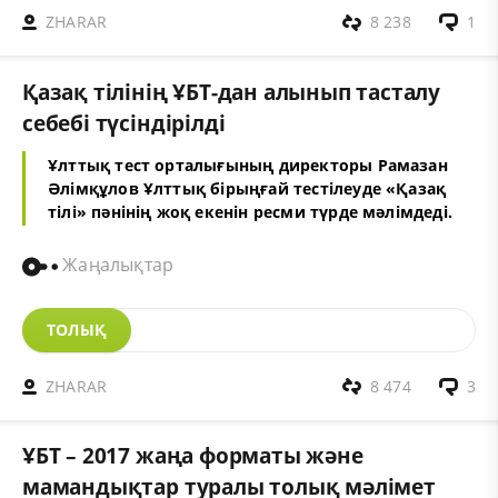
ZHARAR
8 238
1
Қазақ тілінің ҰБТ-дан алынып тасталу
себебі түсіндірілді
Ұлттық тест орталығының директоры Рамазан
Әлімқұлов Ұлттық бірыңғай тестілеуде «Қазақ
тілі» пәнінің жоқ екенін ресми түрде мәлімдеді.
Жаңалықтар
ТОЛЫҚ
ZHARAR
8 474
3
ҰБТ – 2017 жаңа форматы және
мамандықтар туралы толық мәлімет