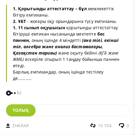
1. Қорытынды аттестаттау – бұл
мемлекеттік
бітіру емтиханы.
2. ҰБТ
- жоғары оқу орындарына түсу емтиханы.
1. 11 сынып оқушысын
қорытынды аттестаттау
бітіруші емтихан нысанында мектепте
бес
пәннен,
оның ішінде 4 міндетті
(ана тілі, екінші
тіл, алгебра және анализ бастамалары,
Қазақстан тарихы)
және оқыту бейіні
(ҚГБ және
ЖМБ)
ескеріле отырып 1 таңдау бойынша пәннен
өтеді.
Барлық емтихандар, оның ішінде тестілеу
де...........
kz
ТОЛЫҚ
ZHARAR
16 104
0