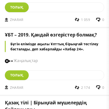
ТОЛЫҚ
ZHARAR
1 059
0
ҰБТ – 2019. Қандай өзгерістер болмақ?
Бүгін елімізде ақылы Ұлттық бірыңғай тестілеу
басталады, деп хабарлайды «
Хабар 24
».
Жаңалықтар
ТОЛЫҚ
ZHARAR
2 174
0
Қазақ тілі | Бірыңғай мүшелердің