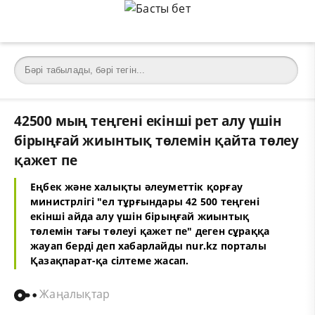
42500 мың теңгені екінші рет алу үшін
бірыңғай жиынтық төлемін қайта төлеу
қажет пе
Еңбек және халықты әлеуметтік қорғау
министрлігі "ел тұрғындары 42 500 теңгені
екінші айда алу үшін бірыңғай жиынтық
төлемін тағы төлеуі қажет пе" деген сұраққа
жауап берді деп хабарлайды
nur.kz
порталы
Қазақпарат
-қа сілтеме жасап.
Жаңалықтар