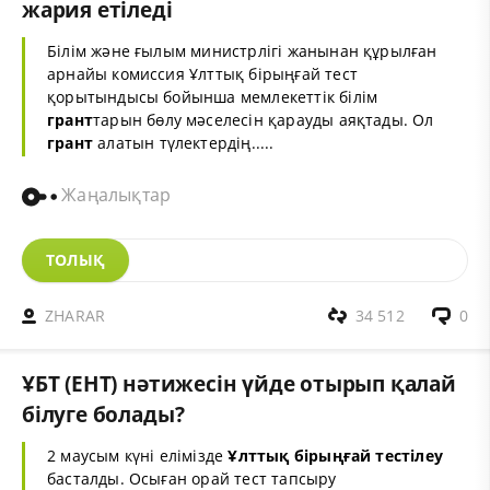
жария етіледі
Білім және ғылым министрлігі жанынан құрылған
арнайы комиссия Ұлттық бірыңғай тест
қорытындысы бойынша мемлекеттік білім
грант
тарын бөлу мәселесін қарауды аяқтады. Ол
грант
алатын түлектердің.....
Жаңалықтар
ТОЛЫҚ
ZHARAR
34 512
0
ҰБТ (ЕНТ) нәтижесін үйде отырып қалай
білуге болады?
2 маусым күні елімізде
Ұлттық бірыңғай тестілеу
басталды. Осыған орай тест тапсыру