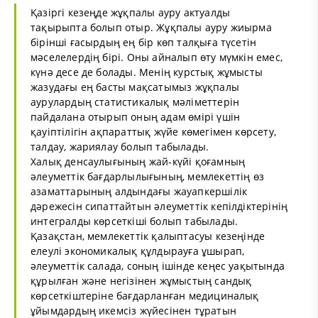
Қазіргі кезеңде жұқпалы ауру актуалды
тақырыпта болып отыр. Жұқпалы ауру жиырма
бірінші ғасырдың ең бір көп талқыға түсетін
мәселелердің бірі. Оны айналып өту мүмкін емес,
күнә десе де болады. Менің курстық жұмысты
жазудағы ең басты мақсатымыз жұқпалы
аурулардың статистикалық мәліметтерін
пайдалана отырып оның адам өмірі үшін
қауіптілігін ақпараттық жүйе көмегімен көрсету,
талдау, жариялау болып табылады.
Халық денсаулығының жай-күйі қоғамның
әлеуметтік бағдарлылығының, мемлекеттің өз
азаматтарының алдындағы жауапкершілік
дәрежесін сипаттайтын әлеуметтік кепілдіктерінің
интегралды көрсеткіші болып табылады.
Қазақстан, мемлекеттік қалыптасуы кезеңінде
елеулі экономикалық құлдырауға ұшырап,
әлеуметтік салада, соның ішінде кеңес уақытында
құрылған және негізінен жұмыстың сандық
көрсеткіштеріне бағдарланған медициналық
ұйымдардың икемсіз жүйесінен тұратын