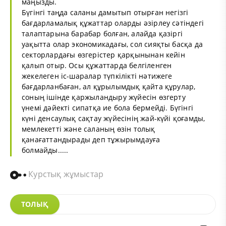
маңызды.
Бүгінгі таңда саланы дамытып отырған негізгі
бағдарламалық құжаттар оларды әзірлеу сәтіндегі
талаптарына барабар болған, алайда қазіргі
уақытта олар экономикадағы, сол сияқты басқа да
секторлардағы өзгерістер қарқынынан кейін
қалып отыр. Осы құжаттарда белгіленген
жекелеген іс-шаралар түпкілікті нәтижеге
бағдарланбаған, ал құрылымдық қайта құрулар,
соның ішінде қаржыландыру жүйесін өзгерту
үнемі дәйекті сипатқа ие бола бермейді. Бүгінгі
күні денсаулық сақтау жүйесінің жай-күйі қоғамды,
мемлекетті және саланың өзін толық
қанағаттандырады деп тұжырымдауға
болмайды.....
Курстық жұмыстар
ТОЛЫҚ