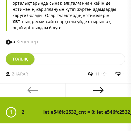
орталықтарында сынақ аяқталғаннан кейін де
нәтиженің жариялануын күтіп жүрген адамдарды
көруге болады. Олар түлектердің нәтижелерін
ҰБТ
-ның ресми сайты арқылы үйде отырып-ақ
оңай әрі жылдам білуге.....
Кеңестер
ТОЛЫҚ
ZHARAR
11 191
1
1
2