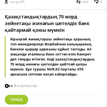
nurgul95
824
0
Қазақстандықтардың 70 млрд
зейнетақы жинағын шетелдік банк
қайтармай қоюы мүмкін
Бірыңғай жинақтаушы зейнетақы қорының
топ-менеджерлері Әзірбайжан халықаралық
банкіне қыруар қаржыны құйып тастады. Ал
жақында аталмыш банк соттан өзін банкрот
деп тануды өтінген. Енді қазақстандықтардың
70 млрд жинағы шетелден қайтпай қалуы
мүмкін. Бұл туралы NUR.KZ порталы КТК
арнасына сілтеме жасап хабарлайды.
Жаңалықтар
ТОЛЫҚ