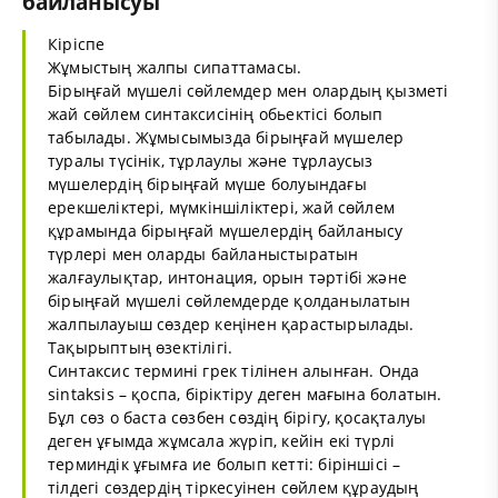
байланысуы
Кіріспе
Жұмыстың жалпы сипаттамасы.
Бірыңғай мүшелі сөйлемдер мен олардың қызметі
жай сөйлем синтаксисінің обьектісі болып
табылады. Жұмысымызда бірыңғай мүшелер
туралы түсінік, тұрлаулы және тұрлаусыз
мүшелердің бірыңғай мүше болуындағы
ерекшеліктері, мүмкіншіліктері, жай сөйлем
құрамында бірыңғай мүшелердің байланысу
түрлері мен оларды байланыстыратын
жалғаулықтар, интонация, орын тәртібі және
бірыңғай мүшелі сөйлемдерде қолданылатын
жалпылауыш сөздер кеңінен қарастырылады.
Тақырыптың өзектілігі.
Синтаксис термині грек тілінен алынған. Онда
sintaksis – қоспа, біріктіру деген мағына болатын.
Бұл сөз о баста сөзбен сөздің бірігу, қосақталуы
деген ұғымда жұмсала жүріп, кейін екі түрлі
терминдік ұғымға ие болып кетті: біріншісі –
тілдегі сөздердің тіркесуінен сөйлем құраудың