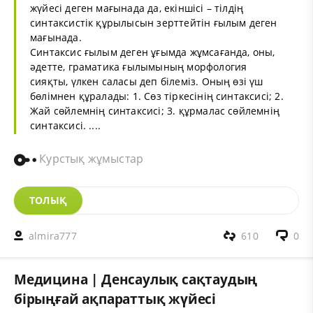
жүйесі деген мағынада да, екіншісі – тілдің
синтаксистік құрылысын зерттейтін ғылым деген
мағынада.
Синтаксис ғылым деген ұғымда жұмсағанда, оны,
әдетте, граматика ғылымының морфология
сияқты, үлкен саласы деп білеміз. Оның өзі үш
бөлімнен құралады: 1. Сөз тіркесінің синтаксисі; 2.
Жай сөйлемнің синтаксисі; 3. құрмалас сөйлемнің
синтаксисі. ....
Курстық жұмыстар
ТОЛЫҚ
almira777
610
0
Медицина | Денсаулық сақтаудың
бірыңғай ақпараттық жүйесі