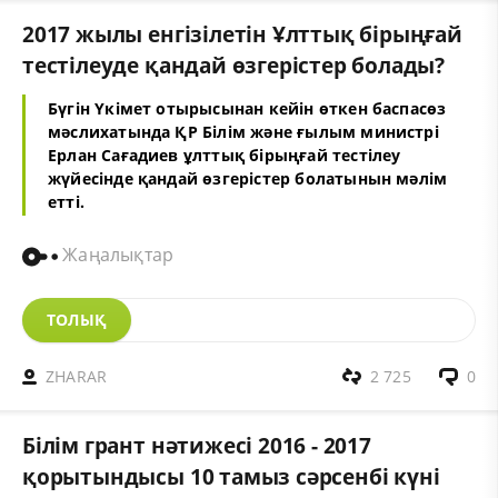
2017 жылы енгізілетін Ұлттық бірыңғай
тестілеуде қандай өзгерістер болады?
Бүгiн Үкiмет отырысынан кейiн өткен баспасөз
мәслихатында ҚР Бiлiм және ғылым министрi
Ерлан Сағадиев ұлттық бiрыңғай тестiлеу
жүйесiнде қандай өзгерiстер болатынын мәлiм
еттi.
Жаңалықтар
ТОЛЫҚ
ZHARAR
2 725
0
Білім грант нәтижесі 2016 - 2017
қорытындысы 10 тамыз сәрсенбі күні