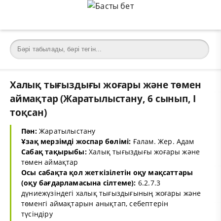
Халық тығыздығы жоғары және төмен
аймақтар (Жаратылыстану, 6 сынып, I
тоқсан)
Пән:
Жаратылыстану
Ұзақ мерзімді жоспар бөлімі:
Ғалам. Жер. Адам
Сабақ тақырыбы:
Халық тығыздығы жоғары және
төмен аймақтар
Осы сабақта қол жеткізілетін оқу мақсаттары
(оқу бағдарламасына сілтеме):
6.2.7.3
дүниежүзіндегі халық тығыздығының жоғары және
төменгі аймақтарын анықтап, себептерін
түсіндіру