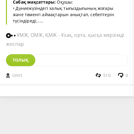
Сабақ мақсаттары:
Оқушы:
• Дүниежүзіндегі халық тығыздығының жоғары
және төменгі аймақтарын анықтап, себептерін
түсіндіреді;.....
ҰМЖ, ОМЖ, ҚМЖ - Ұзақ, орта, қысқа мерзімді
жоспар
ТОЛЫҚ
Umit
510
0