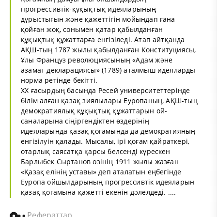
прогрессивтік-құқықтық идеяларының
дұрыстығын және қажеттігін мойындап ғана
қойған жоқ, сонымен қатар қабылданған
құқықтық құжаттарға енгізіледі. Атап айтқанда
АҚШ-тың 1787 жылы қабылданған Конституциясы,
Ұлы Француз революциясының «Адам және
азамат декларациясы» (1789) аталмыш идеяларды
норма ретінде бекітті.
XX ғасырдың басында Ресей университеттерінде
білім алған қазақ зиялылары Еуропаның, АҚШ-тың
демократиялық құқықтық құжаттарын ой-
саналарына сіңіргендіктен өздерінің
идеяларында қазақ қоғамында да демократияның
енгізілуін қалады. Мысалы, ірі қоғам қайраткері,
отарлық саясатқа қарсы белсенді күрескен
Барлыбек Сыртанов өзінің 1911 жылы жазған
«Қазақ елінің уставы» деп аталатын еңбегінде
Еуропа ойшылдарының прогрессивтік идеяларын
қазақ қоғамына қажетті екенін дәлелдеді. ....
Рефераттар