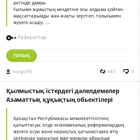
ретінде дамуы
Ғылыми жұмыстың міндетіне осы алдыма қойған
мақсаттарымды жан-жақты зерттеп, толығымен
жүзеге асыру. ....
Рефераттар
ТОЛЫҚ
nurgul95
683
0
Қылмыстық істердегі дәлелдемелер
Азаматтық құқықтың обьектілері
Қазақстан Республикасы мемлекеттілігінің
қалыптасуы, елде экономикалық реформалардың
жүзеге асуы және нарықтық қатынастарға өтіу
кезеңінде құқықтың мән маңызы айрықша