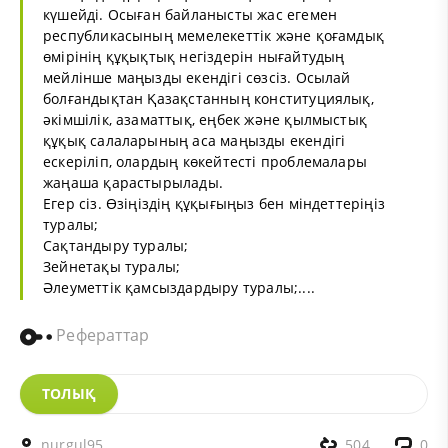
күшейді. Осыған байланысты жас егемен
республикасының мемелекеттік және қоғамдық
өмірінің құқықтық негіздерін нығайтудың
мейлінше маңызды екендігі сөзсіз. Осылай
болғандықтан Қазақстанның конституциялық,
әкімшілік, азаматтық, еңбек және қылмыстық
құқық салаларының аса маңызды екендігі
ескеріліп, олардың көкейтесті проблемалары
жаңаша қарастырылады.
Егер сіз. Өзіңіздің құқығыңыз бен міндеттеріңіз
туралы;
Сақтандыру туралы;
Зейнетақы туралы;
Әлеуметтік қамсыздардыру туралы;....
Рефераттар
ТОЛЫҚ
nurgul95
504
0