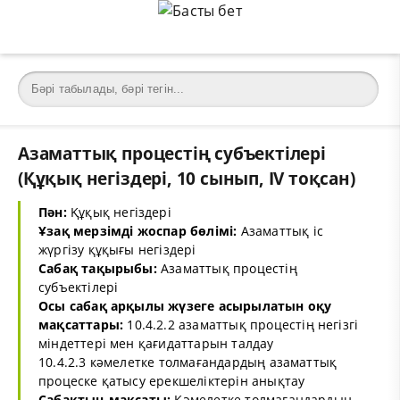
Азаматтық процестің субъектілері
(Құқық негіздері, 10 сынып, IV тоқсан)
Пән:
Құқық негіздері
Ұзақ мерзімді жоспар бөлімі:
Азаматтық іс
жүргізу құқығы негіздері
Сабақ тақырыбы:
Азаматтық процестің
субъектілері
Осы сабақ арқылы жүзеге асырылатын оқу
мақсаттары:
10.4.2.2 азаматтық процестің негізгі
міндеттері мен қағидаттарын талдау
10.4.2.3 кәмелетке толмағандардың азаматтық
процеске қатысу ерекшеліктерін анықтау
Сабақтың мақсаты:
Кәмелетке толмағандардың