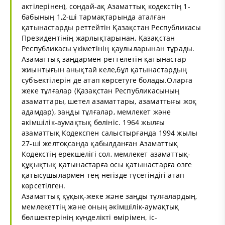
актілерінен), сондай-ақ Азаматтық кодекстің 1-
бабының 1,2-ші тармақтарында аталған
қатынастарды реттейтін Қазақстан Республикасы
Президентінің жарлықтарынан, Қазақстан
Республикасы үкіметінің қаулыларынан тұрады.
Азаматтық заңдармен реттелетін қатынастар
жиынтығын анықтай келе,бұл қатынастардың
субъектілерін де атап көрсетуге болады.Оларға
жеке тұлғалар (Қазақстан Республикасының
азаматтары, шетел азаматтары, азаматтығы жоқ
адамдар), заңды тұлғалар, мемлекет және
әкімшілік-аумақтық бөлініс. 1964 жылғы
азаматтық Кодекспен салыстырғанда 1994 жылы
27-ші желтоқсанда қабылданған Азаматтық
Кодекстің ерекшелігі сол, мемлекет азаматтық-
құқықтық қатынастарға осы қатынастарға өзге
қатысушылармен тең негізде түсетіндігі атап
көрсетілген.
Азаматтық құқық-жеке және заңды тұлғалардың,
мемлекеттің және оның әкімшілік-аумақтық
бөлшектерінің күнделікті өмірімен, іс-