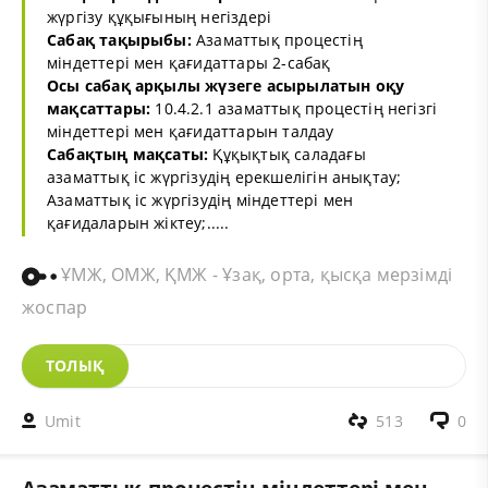
жүргізу құқығының негіздері
Сабақ тақырыбы:
Азаматтық процестің
міндеттері мен қағидаттары 2-сабақ
Осы сабақ арқылы жүзеге асырылатын оқу
мақсаттары:
10.4.2.1 азаматтық процестің негізгі
міндеттері мен қағидаттарын талдау
Сабақтың мақсаты:
Құқықтық саладағы
азаматтық іс жүргізудің ерекшелігін анықтау;
Азаматтық іс жүргізудің міндеттері мен
қағидаларын жіктеу;.....
ҰМЖ, ОМЖ, ҚМЖ - Ұзақ, орта, қысқа мерзімді
жоспар
ТОЛЫҚ
Umit
513
0