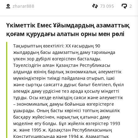
zharar888
73 095
2
Үкіметтік Емес Ұйымдардың азаматтық
қоғам қурудағы алатын орны мен рөлі
Тақырыптың өзектілігі: ХХ ғасырдың 90
жылдардың басы адамзаттың даму тарихында
үлкен зор дүбірлі өзгеріспен басталады.
Тәуелсіздігін алған Қазақстан Республикасы
алдында өзінің барлық экономикалық әлеуметтік
мүмкіндіктерін тиімді пайдалана отырып, ішкі
және сыртқы саясатта дұрыс бағыт белгілеп, бүкіл
әлемдік даму үрдісіне тез арада қосылу міндетті
тұрды. Осы кезде еліміздің саяси және әлеуметтік
– экономикалық дамуы бойынша өзгерістерге
ұшырады. Оның басты көрінісі топтың әкімшілік
басқару жүйесінен, нарықтық қатынас даму
моделіне өту болды. Бұл жүйелік өзгерістер 1993
ж. және 1995 ж. Қазақстан Республикасының
Конституциясында және 1994 ж. Азаматтық