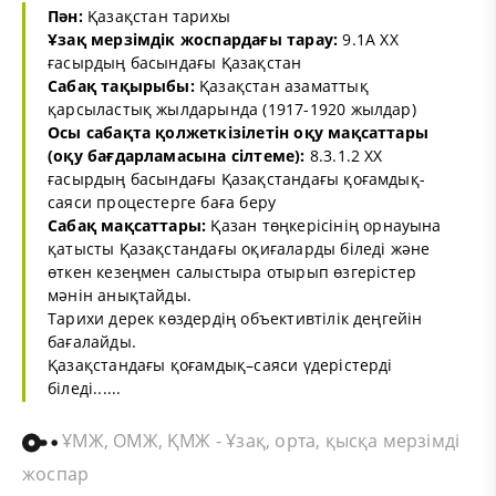
Пән:
Қазақстан тарихы
Ұзақ мерзімдік жоспардағы тарау:
9.1А ХХ
ғасырдың басындағы Қазақстан
Сабақ тақырыбы:
Қазақстан азаматтық
қарсыластық жылдарында (1917-1920 жылдар)
Осы сабақта қолжеткізілетін оқу мақсаттары
(оқу бағдарламасына сілтеме):
8.3.1.2 XX
ғасырдың басындағы Қазақстандағы қоғамдық-
саяси процестерге баға беру
Сабақ мақсаттары:
Қазан төңкерісінің орнауына
қатысты Қазақстандағы оқиғаларды біледі және
өткен кезеңмен салыстыра отырып өзгерістер
мәнін анықтайды.
Тарихи дерек көздердің объективтілік деңгейін
бағалайды.
Қазақстандағы қоғамдық–саяси үдерістерді
біледі......
ҰМЖ, ОМЖ, ҚМЖ - Ұзақ, орта, қысқа мерзімді
жоспар