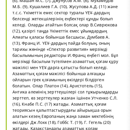
(6), Машан М.С. (7), Джунусов А.М. (8), Мухамедов
М.Б. (9), Кушалиев Г.А. (10), Жусупова А.Д. (11) және
т.с.с. Үкіметтік емес сектор туралы ҮЕҰ-дардың
белсенді жетекшілерінің еңбектері құнды болып
келеді. Оларды атайтын болсақ олар В.Сиврюкова
(12), қазіргі таңда Үкіметтік емес ұйымдардың
Алматы қаласы бойынша басшысы, Думбаев А.
(13), Франц И. ҮЕҰ-дардың пайда болуың, оның
тарихы жөнінде «Спектор развития» мерзімді
басылымының редакторы И.Франц еңбегі мол. Бұл
мерзімді басылым түгелімен азаматтық қоғам құру
мәжілісі мен ҮЕҰ-дарға қатысты болып келеді.
Азаматтық қоғам мәжілісі бойынша алғашқы
ойларын грек қоғамының өкілдері бiлдiрген
болатын. Олар Платон (14), Аристотель (15),
Антика әлемінің зерттеушiлері сол тұжырымдарды
зерттеп, өз зерттеулер жазған ішінен Утченко С.Л.
(16), Кнабе П.С. (17) жатады. Азаматтық қоғам
теориясын қалыптастырудағы айырықша орын
алатын кезең Европаның жаңа заман мектебінің
өкілдері Дж Локк (18), Гоббс Т. (19), Г. Гегель (20)
жатады. Қазақстандағы азаматтық қоғам