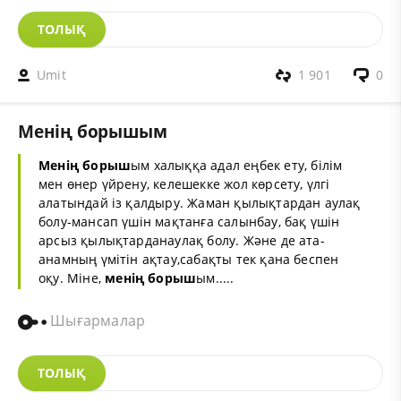
ТОЛЫҚ
Umit
1 901
0
Менің борышым
Менің
борыш
ым халыққа адал еңбек ету, білім
мен өнер үйрену, келешекке жол көрсету, үлгі
алатындай із қалдыру. Жаман қылықтардан аулақ
болу-мансап үшін мақтанға салынбау, бақ үшін
арсыз қылықтарданаулақ болу. Және де ата-
анамның үмітін ақтау,сабақты тек қана беспен
оқу. Міне,
менің
борыш
ым.....
Шығармалар
ТОЛЫҚ