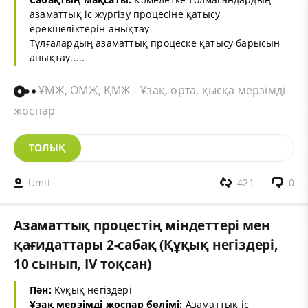
азаматтық іс жүргізу процесіне қатысу
ерекшеліктерін анықтау
Тұлғалардың азаматтық процеске қатысу барысын
анықтау.....
ҰМЖ, ОМЖ, ҚМЖ - Ұзақ, орта, қысқа мерзімді
жоспар
ТОЛЫҚ
Umit
421
0
Азаматтық процестің міндеттері мен
қағидаттары 2-сабақ (Құқық негіздері,
10 сынып, IV тоқсан)
Пән:
Құқық негіздері
Ұзақ мерзімді жоспар бөлімі:
Азаматтық іс