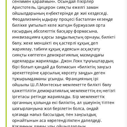
сеніммен қараймын». Осындай пікірлер
Аристотель, Цицерон сияқты ежелгі заман
ойшылдарының еңбектерінде де жиі кездеседі.
Феодализмнің ыдырау процесі басталған кезеңде
билікке ұмтылып келе жатқан буржуазия орта
ғасырдың абсолюттік басқару формасына,
инквизацияға қарсы заңдылықтың орнауы, билікті
бөлу, жеке меншікті ең қастерлі құқық деп
жариялау, табиғи құқық идеясын асқақтату
сияқты көптеген демократиялық мазмұндағы
идеяларды жариялады. Джон Локк тұңғыштардың
бірі болып қандай да болмасын «биліктің заңсыз
әрекеттеріне қарсылық көрсету заңды» деген
тұжырымдаманы ұсынды. Францияның ірі
ойшылы Ш.Л.Монтескье мемлекетте билікті бөлу
қажеттілігін демократиялық мемлекеттің ең негізгі
іргетасы ретінде жариялады. Бір мемлекеттік
органның қолында екі биліктің, ал үшеуінің тіптен
шоғырлануына жол берілетін болса, ондай
қоғамда нағыз бассыздық пен заңсыздық
орнайтынын аса көрегенділікпен дәлелдеді.
Қоғамның дамуы ұлы ойшылдардың