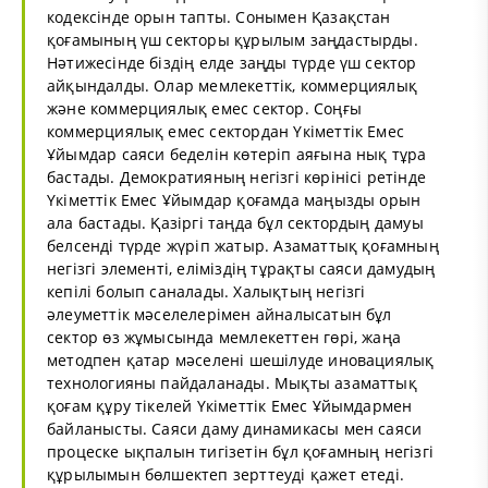
кодексінде орын тапты. Сонымен Қазақстан
қоғамының үш секторы құрылым заңдастырды.
Нәтижесінде біздің елде заңды түрде үш сектор
айқындалды. Олар мемлекеттік, коммерциялық
және коммерциялық емес сектор. Соңғы
коммерциялық емес сектордан Үкіметтік Емес
Ұйымдар саяси беделін көтеріп аяғына нық тұра
бастады. Демократияның негізгі көрінісі ретінде
Үкiметтiк Емес Ұйымдар қоғамда маңызды орын
ала бастады. Қазіргі таңда бұл сектордың дамуы
белсенді түрде жүріп жатыр. Азаматтық қоғамның
негізгі элементі, еліміздің тұрақты саяси дамудың
кепілі болып саналады. Халықтың негізгі
әлеуметтік мәселелерімен айналысатын бұл
сектор өз жұмысында мемлекеттен гөрі, жаңа
методпен қатар мәселені шешілуде иновациялық
технологияны пайдаланады. Мықты азаматтық
қоғам құру тікелей Үкiметтiк Емес Ұйымдармен
байланысты. Саяси даму динамикасы мен саяси
процеске ықпалын тигізетін бұл қоғамның негізгі
құрылымын бөлшектеп зерттеуді қажет етеді.