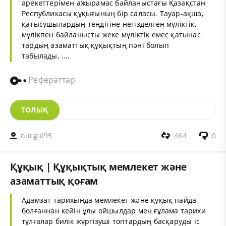
әрекеттерімен ажырамас байланыстағы Қазақстан
Республикасы құқығының бір саласы. Тауар-ақша,
қатысушылардың теңдігіне негізделген мүліктік,
мүлікпен байланысты жеке мүліктік емес қатынас
тардың азаматтық құқықтың пәні болып
табылады. ....
Рефераттар
ТОЛЫҚ
nurgul95
464
0
Құқық | Құқықтық мемлекет және
азаматтық қоғам
Адамзат тарихында мемлекет және құқық пайда
болғаннан кейін ұлы ойшылдар мен ғұлама тарихи
тұлғалар билік жүргізуші топтардың басқаруды іс