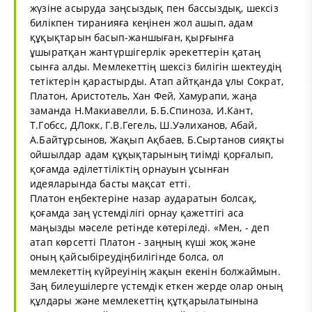
жүзіне асыруда заңсыздық пен бассыздық, шексіз
билікпен тиранияға кеңінен жол ашып, адам
құқықтарын басып-жаншыған, қырғынға
ұшыратқан жантүршігерлік әрекеттерін қатаң
сынға алды. Мемлекеттің шексіз билігін шектеудің
тетіктерін қарастырды. Атап айтқанда ұлы Сократ,
Платон, Аристотель, Хан Фей, Хамурапи, жаңа
заманда Н.Макиавелли, Б.Б.Спиноза, И.Кант,
Т.Гобсс, ДЛокк, Г.В.Гегель, Ш.Уәлиханов, Абай,
А.Байтұрсынов, Жақып Ақбаев, Б.Сыртанов сияқты
ойшылдар адам құқықтарының тиімді қорғалып,
қоғамда әділеттіліктің орнауын ұсынған
идеяларында басты мақсат етті.
Платон еңбектеріне назар аударатын болсақ,
қоғамда заң үстемділігі орнау қажеттігі аса
маңызды мәселе ретінде көтеріледі. «Мен, - деп
атап көрсетті Платон - заңның күші жоқ және
оның қайсыбіреудіңбилігінде болса, ол
мемлекеттің күйреуінің жақын екенін болжаймын.
Заң билеушілерге үстемдік еткен жерде олар оның
құлдары және мемлекеттің құтқарылатынына