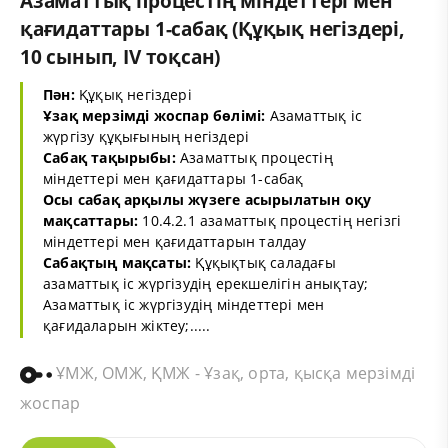
Азаматтық процестің міндеттері мен
қағидаттары 1-сабақ (Құқық негіздері,
10 сынып, IV тоқсан)
Пән:
Құқық негіздері
Ұзақ мерзімді жоспар бөлімі:
Азаматтық іс
жүргізу құқығының негіздері
Сабақ тақырыбы:
Азаматтық процестің
міндеттері мен қағидаттары 1-сабақ
Осы сабақ арқылы жүзеге асырылатын оқу
мақсаттары:
10.4.2.1 азаматтық процестің негізгі
міндеттері мен қағидаттарын талдау
Сабақтың мақсаты:
Құқықтық саладағы
азаматтық іс жүргізудің ерекшелігін анықтау;
Азаматтық іс жүргізудің міндеттері мен
қағидаларын жіктеу;.....
ҰМЖ, ОМЖ, ҚМЖ - Ұзақ, орта, қысқа мерзімді
жоспар