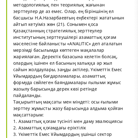
методологиялық пен теориялық жағынан
зерттеулер де аз емес. Олар, ең біріншінің ел
басшысы Н.А.Назарбаевтың еңбектері жататынын
айтып кетуіміз жөн (21). Сонымен қоса
Қазақстанның стратегиялық зерттеулер
институтының зерттеушілері азаматтық қоғам
мәселесіне байланысты «ANALITIC» деп аталатын
мерзімді басылымда көптеген мақалалар
жариялаған. Деректік базасына келетін болсақ,
олардың ішінен ел басының халыққа әр жыл
сайын жолдаулары, заңды актілер, Үкіметтік Емес
Ұйымдардың бағдарламалары, азаматтық
формуда сөйлеген баяндамалары ғылыми жұмыс
жазылу барысында дерек көзі ретінде
пайдаланды.
Тақырыптың мақсаты мен міндеті: осы ғылыми
зерттеу жұмысты жазу барысында алдыма қойған
мақсаттарым:
1. Азаматтық қоғам түсінігі мен даму эвалюциясы
2. Азаматтық қоғамдағы еріктілік
3. Үкіметтік Емес Ұйымдардың үшінші сектор