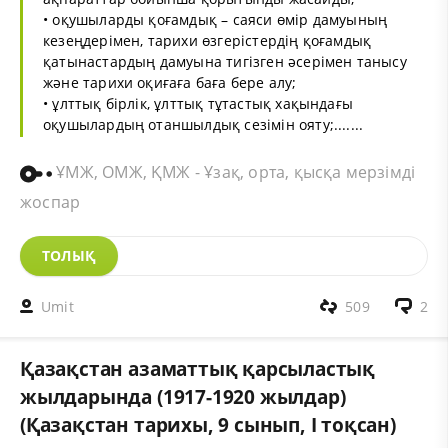
• оқушыларды қоғамдық – саяси өмір дамуының
кезеңдерімен, тарихи өзгерістердің қоғамдық
қатынастардың дамуына тигізген әсерімен танысу
және тарихи оқиғаға баға бере алу;
• ұлттық бірлік, ұлттық тұтастық хақындағы
оқушылардың отаншылдық сезімін ояту;.......
ҰМЖ, ОМЖ, ҚМЖ - Ұзақ, орта, қысқа мерзімді
жоспар
ТОЛЫҚ
Umit
509
2
Қазақстан азаматтық қарсыластық
жылдарында (1917-1920 жылдар)
(Қазақстан тарихы, 9 сынып, І тоқсан)