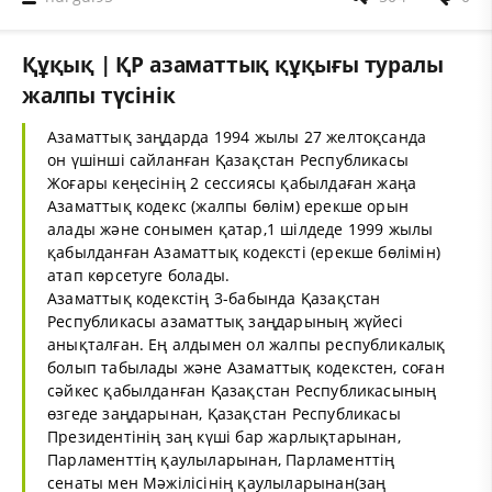
Құқық | ҚР азаматтық құқығы туралы
жалпы түсінік
Азаматтық заңдарда 1994 жылы 27 желтоқсанда
он үшінші сайланған Қазақстан Республикасы
Жоғары кеңесінің 2 сессиясы қабылдаған жаңа
Азаматтық кодекс (жалпы бөлім) ерекше орын
алады және сонымен қатар,1 шілдеде 1999 жылы
қабылданған Азаматтық кодексті (ерекше бөлімін)
атап көрсетуге болады.
Азаматтық кодекстің 3-бабында Қазақстан
Республикасы азаматтық заңдарының жүйесі
анықталған. Ең алдымен ол жалпы республикалық
болып табылады және Азаматтық кодекстен, соған
сәйкес қабылданған Қазақстан Республикасының
өзгеде заңдарынан, Қазақстан Республикасы
Президентінің заң күші бар жарлықтарынан,
Парламенттің қаулыларынан, Парламенттің
сенаты мен Мәжілісінің қаулыларынан(заң