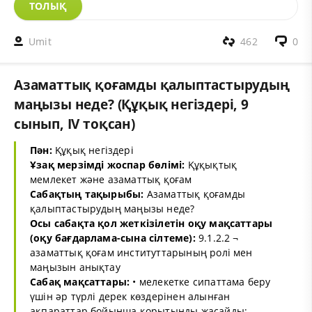
ТОЛЫҚ
Umit
462
0
Азаматтық қоғамды қалыптастырудың
маңызы неде? (Құқық негіздері, 9
сынып, IV тоқсан)
Пән:
Құқық негіздері
Ұзақ мерзімді жоспар бөлімі:
Құқықтық
мемлекет және азаматтық қоғам
Сабақтың тақырыбы:
Азаматтық қоғамды
қалыптастырудың маңызы неде?
Осы сабақта қол жеткізілетін оқу мақсаттары
(оқу бағдарлама-сына сілтеме):
9.1.2.2 ¬
азаматтық қоғам институттарының ролі мен
маңызын анықтау
Сабақ мақсаттары:
• мелекетке сипаттама беру
үшін әр түрлі дерек көздерінен алынған
ақпараттар бойынша қорытынды жасайды;