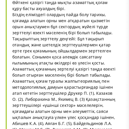
Өйткені қазіргі таңда мықты азаматтық қоғам
құру басты ахуалдың бірі.
Біздің еліміздегі олардың пайда болу тарихы,
қоғамда алатын орны мен атқаратын қызметін
орын анықтаумен бұл сектордың жүйелі түрде
зерттелуі өзекті мәселенің бірі болып табылады.
Тақырыптың зерттелу деңгейі: Бұл тақырып
отандық және шетелдік зерттеушiлермен қатар
ерте грек қоғамының ойшылдармен зерттелген
болатын. Сонымен қоса әлемдік саясаттану
ғылымының атақты өкілдері өз үлесін қосты.
Азаматтық қоғамның зертелуі қазіргі таңда өзекті
болып отырған мәселенің бірі болып табылады.
Азаматтық қоғам туралы жалпытеориялық пен
методологиялық дамуын қарастырғандар ішінен
атап кететін зерттеушілер Друкер П. (1), Казаков
О. (2), Либоракина М., Якимец В. (3) Қазақстанның
зерттеушілері «үшінші сектор» мәселелерін,
қоғамдағы алатын орны мен әлеуметтік, саяси
ықпалын анықтауға үлкен үлес қосқандар ішінен,
Абишев К.А. (4), Аяған Б.Г. (5), Байдельдинов Л.А.