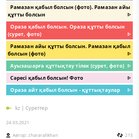
Рамазан қабыл болсын (фото). Рамазан айы
құтты болсын
ᐈ
Ораза қабыл болсын. Ораза құтты болсын
(сурет, фото)
ᐈ
Рамазан айы құтты болсын. Рамазан қабыл
болсын (фото)
ᐈ
Ауызашарға құттықтау тілек (сурет, фото)
ᐈ
Сәресі қабыл болсын! Фото
ᐈ
Ораза айт қабыл болсын - құттықтаулар
ᐈ
kz
|
Суреттер
24.03.2021
Автор:
zhararalikhan
215