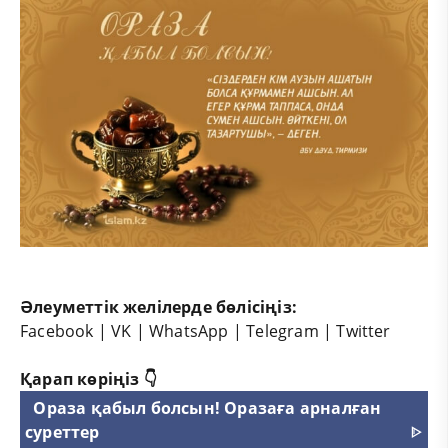
Әлеуметтік желілерде бөлісіңіз:
Facebook
|
VK
|
WhatsApp
|
Telegram
|
Twitter
Қарап көріңіз 👇
Ораза қабыл болсын! Оразаға арналған
суреттер
ᐈ