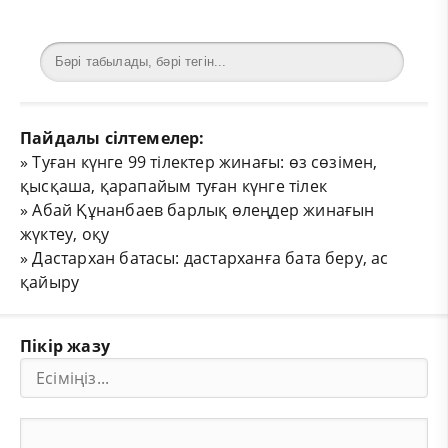
Пайдалы сілтемелер:
»
Туған күнге 99 тілектер жинағы: өз сөзімен,
қысқаша, қарапайым туған күнге тілек
»
Абай Құнанбаев барлық өлеңдер жинағын
жүктеу, оқу
»
Дастархан батасы: дастарханға бата беру, ас
қайыру
Пікір жазу