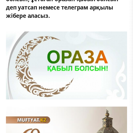
деп уатсап немесе телеграм арқылы
жібере аласыз.