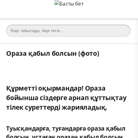
Ораза қабыл болсын (фото)
Құрметті оқырмандар! Ораза
бойынша сіздерге арнап құттықтау
тілек суреттерді жарияладық.
Туысқандарға, туғандарға ораза қабыл
болсын, ұстаған оразан қабыл болсын