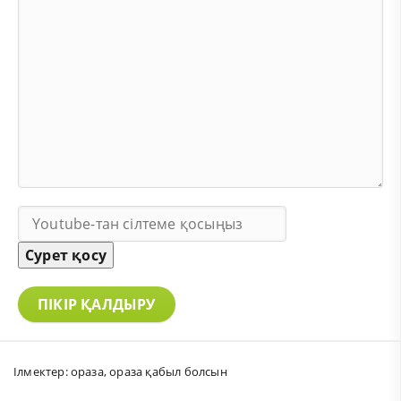
Сурет қосу
ПІКІР ҚАЛДЫРУ
Ілмектер:
ораза
,
ораза қабыл болсын