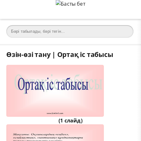
Өзін-өзі тану | Ортақ іс табысы
(1 слайд)