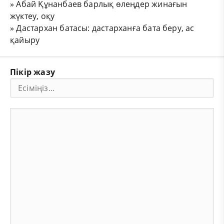
»
Абай Құнанбаев барлық өлеңдер жинағын
жүктеу, оқу
»
Дастархан батасы: дастарханға бата беру, ас
қайыру
Пікір жазу