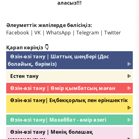
аласыз!!!
Әлеуметтік желілерде бөлісіңіз:
Facebook
|
VK
|
WhatsApp
|
Telegram
|
Twitter
Қарап көріңіз 👇
Өзін-өзі тану | Шаттық шеңбері (Дос
болайық, бәріміз)
ᐈ
Естен тану
ᐈ
Өзін-өзі тану | Өмір қымбатсың маған
ᐈ
Өзін-өзі тану| Еңбекқорлық пен еріншектік
ᐈ
Өзін-өзі тану| Махаббат - өмір өзегі
ᐈ
Өзін-өзі тану | Менің болашақ