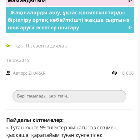
мамандығым
ᐈ
Жақшаларды ашу, ұқсас қосылғыштарды
біріктіру ортақ көбейткішті жақша сыртына
шығаруға есептер шығару
ᐈ
kz
|
Презентациялар
18.09.2015
Автор:
ZHARAR
18 006
Пайдалы сілтемелер:
»
Туған күнге 99 тілектер жинағы: өз сөзімен,
қысқаша, қарапайым туған күнге тілек