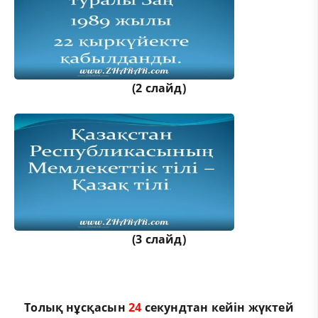
(2 слайд)
(3 слайд)
Толық нұсқасын
24
секундтан кейін жүктей