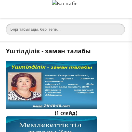
Үштілділік - заман талабы
(1 слайд)