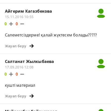
Айгерим Кагазбекова
15.11.2016 10:55
0
0
Салеметсіздерме! қалай жүктесем болады?????
Жауап беру
Салтанат Жылкыбаева
17.09.2016 12:08
0
0
кушті материал
Жауап беру