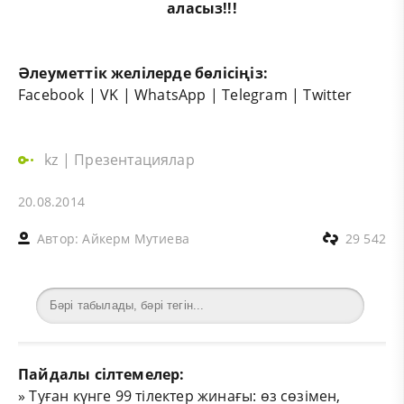
аласыз!!!
Әлеуметтік желілерде бөлісіңіз:
Facebook
|
VK
|
WhatsApp
|
Telegram
|
Twitter
kz
|
Презентациялар
20.08.2014
Автор:
Айкерм Мутиева
29 542
Пайдалы сілтемелер:
»
Туған күнге 99 тілектер жинағы: өз сөзімен,