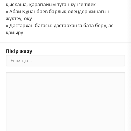
қысқаша, қарапайым туған күнге тілек
»
Абай Құнанбаев барлық өлеңдер жинағын
жүктеу, оқу
»
Дастархан батасы: дастарханға бата беру, ас
қайыру
Пікір жазу