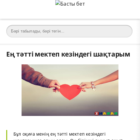
Ең тәтті мектеп кезіндегі шақтарым
Бұл оқиға менің ең тәтті мектеп кезіндегі