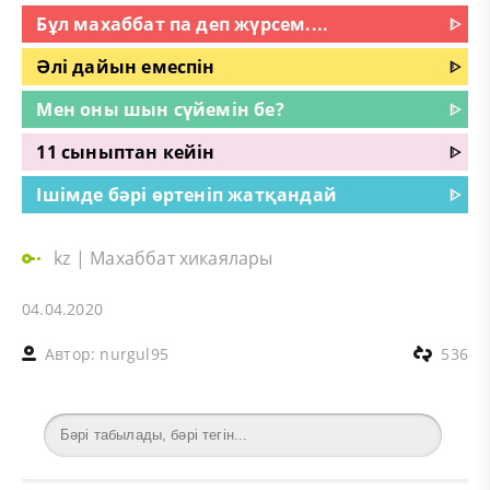
Бұл махаббат па деп жүрсем....
ᐈ
Әлі дайын емеспін
ᐈ
Мен оны шын сүйемін бе?
ᐈ
11 сыныптан кейін
ᐈ
Ішімде бәрі өртеніп жатқандай
ᐈ
kz
|
Махаббат хикаялары
04.04.2020
Автор:
nurgul95
536