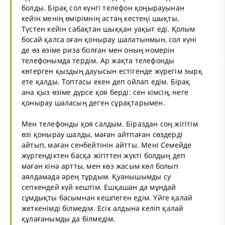
болды. Бірақ сол күнгі телефон қоңырауынан
кейін менің өмірімнің астаң кестеңі шықты.
Түстен кейін сабақтан шыққан уақыт еді. Қолым
босай қалса оған қонырау шалатынмын, сол күні
де өз өзіме риза болған мен оның номерін
телефонымда тердім. Ар жақта телефонды
көтерген қыздың дауысын естігенде жүрегім зырқ
ете қалды. Топтасы екен деп ойлап едім. Бірақ
ана қыз өзіме дүрсе қоя берді: сен кімсің, неге
қонырау шаласың деген сұрақтарымен.
Мен телефонды қоя салдым. Біраздан соң жігітім
өзі қонырау шалды, маған айтпаған сөздерді
айтып, маған сенбейтінін айтты. Мені Семейде
жүргендіктен басқа жігіттен жүкті болдың деп
маған кінә артты, мен көз жасым көл болып
аялдамада әрең тұрдым. Қуанышымды су
сепкендей күй кештім. Ешқашан да мұндай
сұмдықты басымнан кешпеген едім. Үйге қалай
жеткенімді білмедім. Есік алдына келіп қалай
құлағанымды да білмедім.