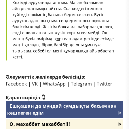
Көзімді ауруханада аштым. Маған баламнан
айырылғанымды айтты. Сол кездегі кешкен
күйімді ешкімнің басына бермесе екен. Бүгін
ауруханадан шықтым, сендермен осы оқиғаны
бөліскім келді. Жігітім болса әлі хабарласқан жоқ,
енді ешқашан оның жүзін көргім келмейді. Ол
менің бүкіл өмірімді құртқан адам ретінде есімде
мәңгі қалады, бірақ барібір де оны ұмытуға
тырысам, себебі ол мені құмарлыққа айырбастап
кетті.
Әлеуметтік желілерде бөлісіңіз:
Facebook
|
VK
|
WhatsApp
|
Telegram
|
Twitter
Қарап көріңіз 👇
Ешқашан да мұндай сұмдықты басымнан
кешпеген едім
ᐈ
О, махаббат махаббат!!!
ᐈ