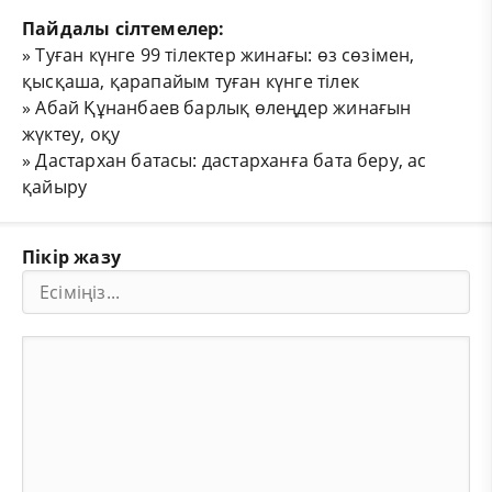
Пайдалы сілтемелер:
»
Туған күнге 99 тілектер жинағы: өз сөзімен,
қысқаша, қарапайым туған күнге тілек
»
Абай Құнанбаев барлық өлеңдер жинағын
жүктеу, оқу
»
Дастархан батасы: дастарханға бата беру, ас
қайыру
Пікір жазу