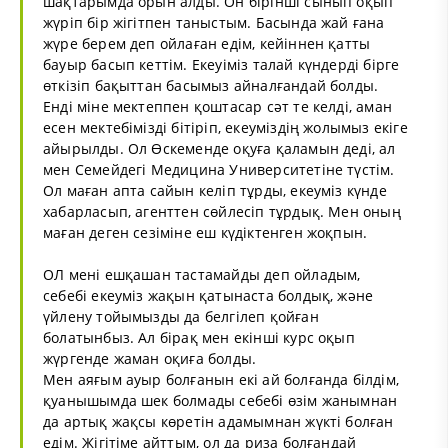
шақтарымда орын алды. Он бірінші сынып оқып
жүріп бір жігітпен таныстым. Басында жай ғана
жүре берем деп ойлаған едім, кейіннен қатты
бауыр басып кеттім. Екеуіміз талай күндерді бірге
өткізіп бақыттан басымыз айналғандай болды.
Енді міне мектеппен қоштасар сәт те келді, аман
есен мектебімізді бітіріп, екеуміздің жолымыз екіге
айырылды. Ол Өскеменде оқуға қаламын деді, ал
мен Семейдегі Медицина Университетіне түстім.
Ол маған апта сайын келіп тұрды, екеуміз күнде
хабарласып, агенттен сөйлесіп тұрдық. Мен оның
маған деген сезіміне еш күдіктенген жоқпын.
ОЛ мені ешқашан тастамайды деп ойладым,
себебі екеуміз жақын қатынаста болдық, және
үйлену тойымызды да белгілеп қойған
болатынбыз. Ал бірақ мен екінші курс оқып
жүргенде жаман оқиға болды.
Мен аяғым ауыр болғанын екі ай болғанда білдім,
қуанышымда шек болмады себебі өзім жанымнан
да артық жақсы көретін адамымнан жүкті болған
едім. Жігітіме айттым, ол да риза болғандай