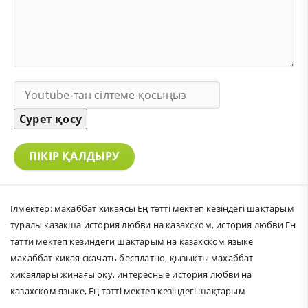
Сурет қосу
ПІКІР ҚАЛДЫРУ
Ілмектер:
махаббат хикаясы Ең тәтті мектеп кезіндегі шақтарым
туралы казакша история любви на казахском
,
история любви Ен
татти мектеп кезиндеги шактарым на казахском языке
махаббат хикая скачать бесплатно
,
қызықты махаббат
хикаялары жинағы оқу
,
интересные история любви на
казахском языке
,
Ең тәтті мектеп кезіндегі шақтарым