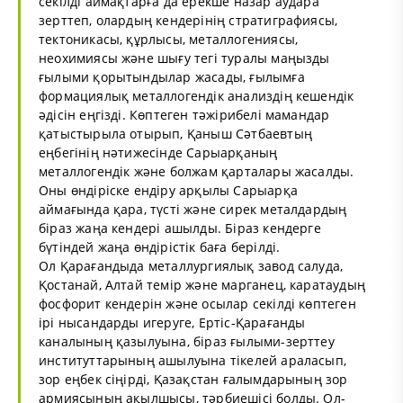
секілді аймақтарға да ерекше назар аудара
зерттеп, олардың кендерінің стратиграфиясы,
тектоникасы, құрлысы, металлогениясы,
неохимиясы және шығу тегі туралы маңызды
ғылыми қорытындылар жасады, ғылымға
формациялық металлогендік анализдің кешендік
әдісін еңгізді. Көптеген тәжірибелі мамандар
қатыстырыла отырып, Қаныш Сәтбаевтың
еңбегінің нәтижесінде Сарыарқаның
металлогендік және болжам қарталары жасалды.
Оны өндіріске ендіру арқылы Сарыарқа
аймағында қара, түсті және сирек металдардың
біраз жаңа кендері ашылды. Біраз кендерге
бүтіндей жаңа өндірістік баға берілді.
Ол Қарағандыда металлургиялық завод салуда,
Қостанай, Алтай темір және марганец, каратаудың
фосфорит кендерін және осылар секілді көптеген
ірі нысандарды игеруге, Ертіс-Қарағанды
каналының қазылуына, біраз ғылыми-зерттеу
институттарының ашылуына тікелей араласып,
зор еңбек сіңірді, Қазақстан ғалымдарының зор
армиясының ақылшысы, тәрбиешісі болды. Ол-