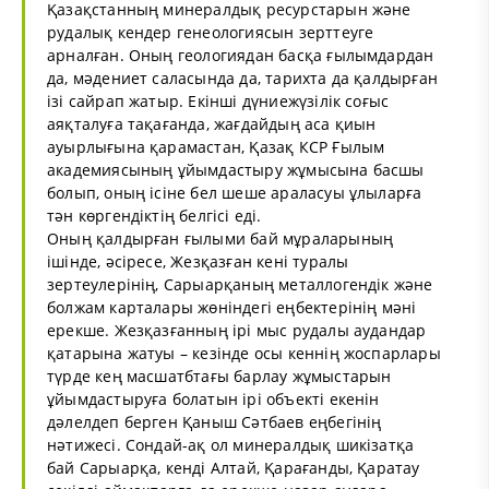
Қазақстанның минералдық ресурстарын және
рудалық кендер генеологиясын зерттеуге
арналған. Оның геологиядан басқа ғылымдардан
да, мәдениет саласында да, тарихта да қалдырған
ізі сайрап жатыр. Екінші дүниежүзілік соғыс
аяқталуға тақағанда, жағдайдың аса қиын
ауырлығына қарамастан, Қазақ КСР Ғылым
академиясының ұйымдастыру жұмысына басшы
болып, оның ісіне бел шеше араласуы ұлыларға
тән көргендіктің белгісі еді.
Оның қалдырған ғылыми бай мұраларының
ішінде, әсіресе, Жезқазған кені туралы
зертеулерінің, Сарыарқаның металлогендік және
болжам карталары жөніндегі еңбектерінің мәні
ерекше. Жезқазғанның ірі мыс рудалы аудандар
қатарына жатуы – кезінде осы кеннің жоспарлары
түрде кең масшатбтағы барлау жұмыстарын
ұйымдастыруға болатын ірі объекті екенін
дәлелдеп берген Қаныш Сәтбаев еңбегінің
нәтижесі. Сондай-ақ ол минералдық шикізатқа
бай Сарыарқа, кенді Алтай, Қарағанды, Қаратау