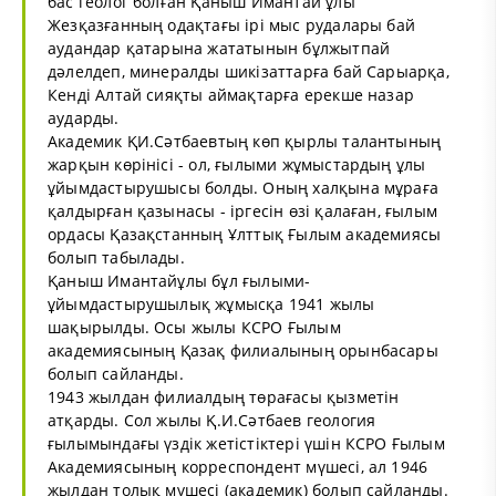
бас геолог болған Қаныш Имантай ұлы
Жезқазғанның одақтағы ірі мыс рудалары бай
аудандар қатарына жататынын бұлжытпай
дәлелдеп, минералды шикізаттарға бай Сарыарқа,
Кенді Алтай сияқты аймақтарға ерекше назар
аударды.
Академик ҚИ.Сәтбаевтың көп қырлы талантының
жарқын көрінісі - ол, ғылыми жұмыстардың ұлы
ұйымдастырушысы болды. Оның халқына мұраға
қалдырған қазынасы - іргесін өзі қалаған, ғылым
ордасы Қазақстанның Ұлттық Ғылым академиясы
болып табылады.
Қаныш Имантайұлы бұл ғылыми-
ұйымдастырушылық жұмысқа 1941 жылы
шақырылды. Осы жылы КСРО Ғылым
академиясының Қазақ филиалының орынбасары
болып сайланды.
1943 жылдан филиалдың төрағасы қызметін
атқарды. Сол жылы Қ.И.Сәтбаев геология
ғылымындағы үздік жетістіктері үшін КСРО Ғылым
Академиясының корреспондент мүшесі, ал 1946
жылдан толық мүшесі (академик) болып сайланды.