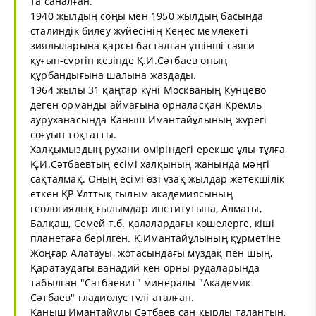
та саналған.
1940 жылдың соңы мен 1950 жылдың басында
сталиндік билеу жүйесінің Кеңес мемлекеті
зиялыларына қарсы басталған үшінші саяси
қуғын-сүргін кезінде Қ.И.Сәтбаев оның
құрбандығына шалына жаздады.
1964 жылы 31 қаңтар күні Москваның Кунцево
деген орманды аймағына орналасқан Кремль
ауруханасында Қаныш Имантайұлының жүрегі
соғуын тоқтатты.
Халқымыздың рухани өміріндегі ерекше ұлы тұлға
Қ.И.Сәтбаевтың есімі халқының жанында мәңгі
сақталмақ. Оның есімі өзі ұзақ жылдар жетекшілік
еткен ҚР Ұлттық ғылым академиясының
геологиялық ғылымдар институтына, Алматы,
Балқаш, Семей т.б. қалалардағы көшелерге, кіші
планетаға берілген. Қ.Имантайұлының құрметіне
Жоңғар Алатауы, жотасындағы мұздақ пен шың,
Қаратаудағы ванадий кен орны рудаларында
табылған "Сатбаевит" минералы "Академик
Сәтбаев" гладиолус гүлі аталған.
Қаныш Имантайұлы Сәтбаев сан қырлы талантын,