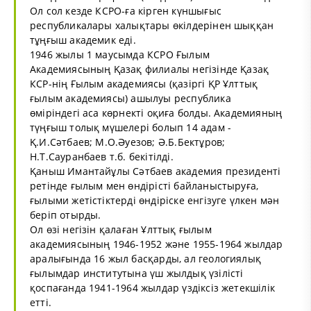
Ол сол кезде КСРО-ға кірген күншығыс
республикалары халықтары өкілдерінен шыққан
тұңғыш академик еді.
1946 жылы 1 маусымда КСРО Ғылым
Академиясының Қазақ филиалы негізінде Қазақ
КСР-нің Ғылым академиясы (қазіргі ҚР Ұлттық
ғылым академиясы) ашылуы республика
өміріндегі аса көрнекті оқиға болды. Академияның
түңғыш толық мүшелері болып 14 адам -
Қ.И.Сәтбаев; М.О.Әуезов; Ә.Б.Бектұров;
Н.Т.Сауранбаев т.б. бекітілді.
Қаныш Имантайұлы Сәтбаев академия президенті
ретінде ғылым мен өндірісті байланыстыруға,
ғылыми жетістіктерді өндіріске енгізуге үлкен мән
беріп отырды.
Ол өзі негізін қалаған Ұлттық ғылым
академиясының 1946-1952 және 1955-1964 жылдар
аралығында 16 жыл басқарды, ал геологиялық
ғылымдар институтына үш жылдық үзілісті
қоспағанда 1941-1964 жылдар үздіксіз жетекшілік
етті.