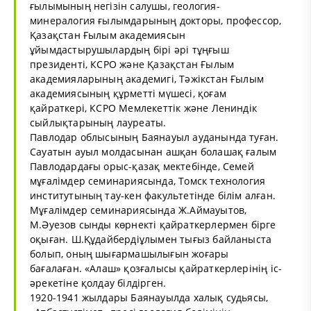
ғылымының негізін салушы, геология-
минералогия ғылымдарының докторы, профессор,
Қазақстан Ғылым академиясын
ұйымдастырушылардың бірі әрі тұңғыш
президенті, КСРО және Қазақстан Ғылым
академияларының академигі, Тәжікстан Ғылым
академиясының құрметті мүшесі, қоғам
қайраткері, КСРО Мемлекеттік және Лениндік
сыйлықтарының лауреаты.
Павлодар облысының Баянауыл ауданында туған.
Сауатын ауыл молдасынан ашқан болашақ ғалым
Павлодардағы орыс-қазақ мектебінде, Семей
мұғалімдер семинариясында, Томск технология
институтының тау-кен факультетінде білім алған.
Мұғалімдер семинариясында Ж.Аймауытов,
М.Әуезов сынды көрнекті қайраткерлермен бірге
оқыған. Ш.Құдайбердіұлымен тығыз байланыста
болып, оның шығармашылығын жоғары
бағалаған. «Алаш» қозғалысы қайраткерлерінің іс-
әрекетіне қолдау білдірген.
1920-1941 жылдары Баянауылда халық судьясы,