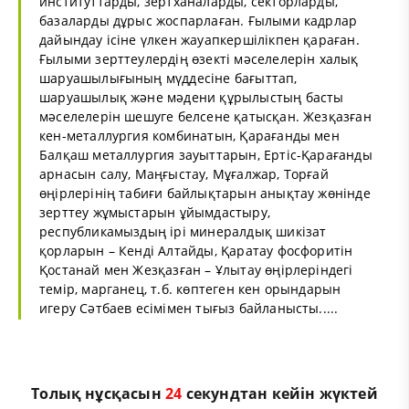
институттарды, зертханаларды, секторларды,
базаларды дұрыс жоспарлаған. Ғылыми кадрлар
дайындау ісіне үлкен жауапкершілікпен қараған.
Ғылыми зерттеулердің өзекті мәселелерін халық
шаруашылығының мүддесіне бағыттап,
шаруашылық және мәдени құрылыстың басты
мәселелерін шешуге белсене қатысқан. Жезқазған
кен-металлургия комбинатын, Қарағанды мен
Балқаш металлургия зауыттарын, Ертіс-Қарағанды
арнасын салу, Маңғыстау, Мұғалжар, Торғай
өңірлерінің табиғи байлықтарын анықтау жөнінде
зерттеу жұмыстарын ұйымдастыру,
республикамыздың ірі минералдық шикізат
қорларын – Кенді Алтайды, Қаратау фосфоритін
Қостанай мен Жезқазған – Ұлытау өңірлеріндегі
темір, марганец, т.б. көптеген кен орындарын
игеру Сәтбаев есімімен тығыз байланысты.....
Толық нұсқасын
23
секундтан кейін жүктей