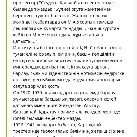
профессор) "Студент Қаныш" атты естелігінде
былай деп жазды: "Бұл өзі оқуға жан-тәнімен
берілген студент болатын. Жалпы геология
жөніндегі сабақтарда ол М.А.Усовтың тамаша
лекцияларын құмарта тыңдады... Екінші курстан
кейін ол М.А.Усовтың дала жұмыстарына
қатысты..."
Институтты бітіргеннен кейін Қ.И..Сәтбаев өзінің
туған еліне оралып, өмірінің басым көпшілігін
оның геологиясын зерттеуге және туған өлкесінің
минералдық шикізат негізін жасауға арнап,
барлау, ғылыми ізденіcтерінің нәтижесін өндіріске
енгізуге, республикамызда индустрия алыптарын
салуға зор үлес қосты.
Ол 1920-1930-шы жылдары кең көлемді барлау
жұмыстарына басшылық жасап, оларға тікелей
қатынасуымен бірге Жезқазған-Ұлытау,
Қарсақпай, Қаратау полиметалл кендері жөнінде
іргелі ғылыми еңбектер жазды.
1926-1941 жылдары Атбасар, Қарсақпай
трестерінде геологиялық бөлімінің жетекшісі және