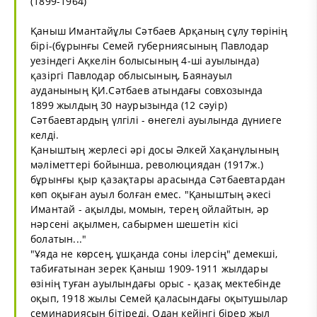
(1899-1964)
Қаныш Имантайұлы Сәтбаев Арқаның сұлу төрінің
бірі-(бұрынғы Семей губерниясының Павлодар
уезіндегі Ақкелін болысының 4-ші ауылында)
қазіргі Павлодар облысының, Баянауыл
ауданының ҚИ.Сәтбаев атындағы совхозында
1899 жылдың 30 наурызында (12 сәуір)
Сәтбаевтардың үлгілі - өнегелі ауылында дүниеге
келді.
Қаныштың жерлесі әрі досы Әлкей Хақанұлының
мәліметтері бойынша, революциядан (1917ж.)
бұрынғы қыр қазақтары арасында Сәтбаевтардан
көп оқыған ауыл болған емес. "Қаныштың әкесі
Имантай - ақылды, момын, терең ойлайтын, әр
нәрсені ақылмен, сабырмен шешетін кісі
болатын..."
"Ұяда не көрсең, ұшқанда соны ілерсің" демекші,
табиғатынан зерек Қаныш 1909-1911 жылдары
өзінің туған ауылындағы орыс - қазақ мектебінде
оқып, 1918 жылы Семей қаласындағы оқытушылар
семинариясын бітіреді. Одан кейінгі бірер жыл