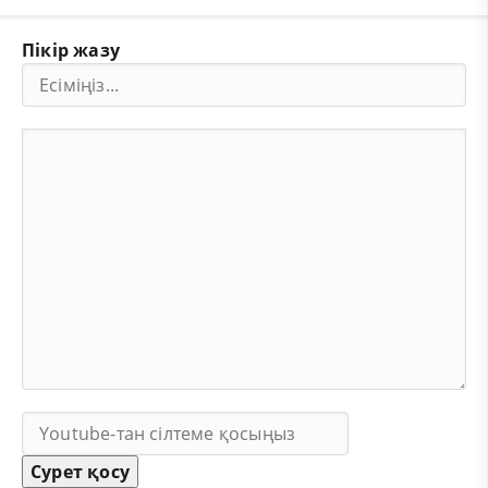
Пікір жазу
Сурет қосу