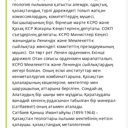
геология ғылымына қатысты әлемдік, одақтық,
қазақстандық түрлі дәрежедегі толып жатқан
комиссиялардың, комитеттердің мүшесі,
басшыларының бірі, бірнеше мәрте КСРО және
Қазақ КСР Жоғарғы Кеңестерінің депутаты, СОКП
съездерінің делегаты, КСРО Министлер Кеңесі
жанындағы Лениндік және Мемлекеттік
сыйлықтар жөніндегі комитеттің президиумының
мүшесі. Ол төрт рет Ленин орденімен, Екінші
дәрижелі Отан соғысы орденімен марапатталып,
КСРО Мемлекеттік және Лениндік сыйлықтардың
иегері болған. Оның есімі институттар мен
кенметаллургия комбинаттарына, Қазақстан
қалаларының көшелеріне, мектептер мен
шаруашылық аттарына берілген. Сондай-ақ
Алатаудың бір шыңы мен мұздағы, Қаратаудағы
ванадий кенінің рудасынан табылған бір минерал
(сатбаевит) оның атымен аталады.
Сәтбаев Қаныш Имантайұлы (1899-1964) –
Қазақстан геологтары ғылыми мектебінің негізін
қалаушы, қазақстандық металлогения