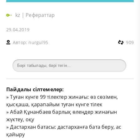
kz
|
Рефераттар
29.04.2019
Автор:
nurgul95
909
Пайдалы сілтемелер:
»
Туған күнге 99 тілектер жинағы: өз сөзімен,
қысқаша, қарапайым туған күнге тілек
»
Абай Құнанбаев барлық өлеңдер жинағын
жүктеу, оқу
»
Дастархан батасы: дастарханға бата беру, ас
қайыру