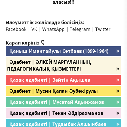
аласыз!!!
Әлеуметтік желілерде бөлісіңіз:
Facebook
|
VK
|
WhatsApp
|
Telegram
|
Twitter
Қарап көріңіз 👇
Қаныш Имантайұлы Сәтбаев (1899-1964)
ᐈ
Әдебиет | ӘЛКЕЙ МАРҒҰЛАННЫҢ
ПЕДАГОГИКАЛЫҚ ҚЫЗМЕТТЕРІ
ᐈ
Қазақ әдебиеті | Зейтін Ақышев
ᐈ
Әдебиет | Мусин Қапан Әубәкірұлы
ᐈ
Қазақ әдебиеті | Мұсатай Ақынжанов
ᐈ
Қазақ әдебиеті | Төкен Әбдірахманов
ᐈ
Қазақ әдебиеті | Тұрдыбек Алшынбаев
ᐈ