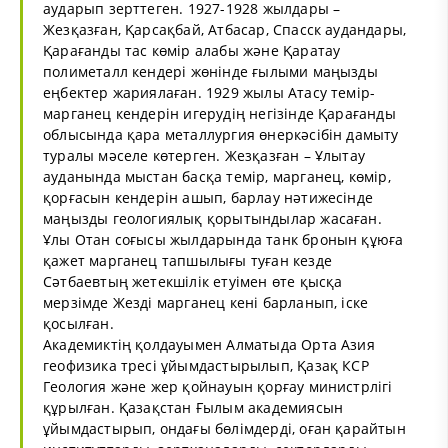
аударып зерттеген. 1927-1928 жылдары –
Жезқазған, Қарсақбай, Атбасар, Спасск аудандары,
Қарағанды тас көмір алабы және Қаратау
полиметалл кендері жөнінде ғылыми маңызды
еңбектер жариялаған. 1929 жылы Атасу темір-
марганец кендерін игерудің негізінде Қарағанды
облысында қара металлургия өнеркәсібін дамыту
туралы мәселе көтерген. Жезқазған – Ұлытау
ауданында мыстан басқа темір, марганец, көмір,
қорғасын кендерін ашып, барлау нәтижесінде
маңызды геологиялық қорытындылар жасаған.
Ұлы Отан соғысы жылдарында танк бронын құюға
қажет марганец тапшылығы туған кезде
Сәтбаевтың жетекшілік етуімен өте қысқа
мерзімде Жезді марганец кені барланып, іске
қосылған.
Академиктің қолдауымен Алматыда Орта Азия
геофизика тресі ұйымдастырылып, Қазақ КСР
Геология және жер қойнауын қорғау министрлігі
құрылған. Қазақстан Ғылым академиясын
ұйымдастырып, ондағы бөлімдерді, оған қарайтын