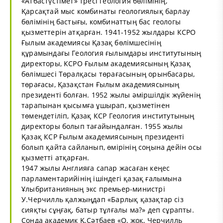
«Атбастүстімет» тресі геология бөлімінің,
Қарсақтай мыс комбинаты геологиялық барлау
бөлімінің бастығы, комбинаттың бас геологы
қызметтерін атқарған. 1941-1952 жылдары КСРО
Ғылым академиясы Қазақ бөлімшесінің
құрамындағы Геология ғылымдары институтының
директоры, КСРО Ғылым академиясының Қазақ
бөлімшесі Төралқасы төрағасының орынбасары,
төрағасы, Қазақстан Ғылым академиясының
президенті болған. 1952 жылы әміршілдік жүйенің
тарапынан қысымға ұшырап, қызметінен
төмендетіліп, Қазақ КСР Геология институтының
директоры болып тағайындалған. 1955 жылы
Қазақ КСР Ғылым академиясының президенті
болып қайта сайланып, өмірінің соңына дейін осы
қызметті атқарған.
1947 жылы Англияға сапар жасаған кеңес
парламентарийінің ішіндегі қазақ ғалымына
Ұлыбританияның экс премьер-министрі
У.Черчилль қалжыңдап «Барлық қазақтар сіз
сияқты сұңғақ, батыр тұлғалы ма?» деп сұрапты.
Сонда академик Қ.Сәтбаев «О, жоқ, Черчилль