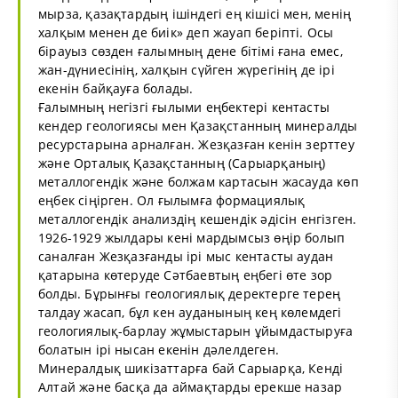
мырза, қазақтардың ішіндегі ең кішісі мен, менің
халқым менен де биік» деп жауап беріпті. Осы
бірауыз сөзден ғалымның дене бітімі ғана емес,
жан-дүниесінің, халқын сүйген жүрегінің де ірі
екенін байқауға болады.
Ғалымның негізгі ғылыми еңбектері кентасты
кендер геологиясы мен Қазақстанның минералды
ресурстарына арналған. Жезқазған кенін зерттеу
және Орталық Қазақстанның (Сарыарқаның)
металлогендік және болжам картасын жасауда көп
еңбек сіңірген. Ол ғылымға формациялық
металлогендік анализдің кешендік әдісін енгізген.
1926-1929 жылдары кені мардымсыз өңір болып
саналған Жезқазғанды ірі мыс кентасты аудан
қатарына көтеруде Сәтбаевтың еңбегі өте зор
болды. Бұрынғы геологиялық деректерге терең
талдау жасап, бұл кен ауданының кең көлемдегі
геологиялық-барлау жұмыстарын ұйымдастыруға
болатын ірі нысан екенін дәлелдеген.
Минералдық шикізаттарға бай Сарыарқа, Кенді
Алтай және басқа да аймақтарды ерекше назар