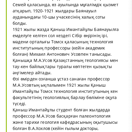
Семей қаласында, өз ауылында мұғалімдік қызмет
атқарып, 1920-1921 жылдары Баянауыл
ауданындағы 10-шы учаскесінің халық соты
болды.
1921 жылы жазда Қаныш Имантайұлы Баянауылға
емделуге келген сол кездегі Сібір өңірінің ірі,
мәдени орталығы Томск қаласының технология
институтының профессоры (кейін академик
болған) Михаил Антонович Усовпен танысады.
Қанышқа М.А.Усов Қазақстанның геологиясы мен
тау-кен байлықтары туралы көптеген қызықты
әңгімелер айтады.
Өзі өмірден озғанша ұстаз санаған профессор
М.А.Усовтың ықпалымен 1921 жылы Қаныш
Имантайұлы Томск технология институтының кен
факультетінің геологиялық барлау бөліміне оқуға
түседі.
Қаныш Имантайұлы студент болған жылдарда
профессор М.А.Усов басқарған палеонтология
және тарихи геология кафедрасының оқытушысы
болған В.А.Хохлов (кейін ғылым докторы,