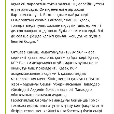
ақыл ой парасатын туған халқының мерейін үстем
етуге жұмсады. Оның өнегелі өмір жолы
баршамызға үлгі. Белгілі қоғам қайраткері
І.Омаровтың сөзімен айтсақ, "Қаныш қазақ
топырағында туып, халқының сүтін ішіп, ер жетті
де, сол халқының даңқын бүкіл әлемге көтерді. Өзі
де сол шеңберде қалып қойған жоқ, дүние жүзіне
белгілі болды."
Сәтбаев Қаныш Имантайұлы (1899-1964) – аса
көрнекті қазақ геологы, қоғам қайраткері, Қазақ
КСР Ғылым академиясын ұйымдастырушы және
оның тұнғыш президенті, Қазақ КСР
академиясының академигі, қазақстандық
металлогения мектебінің негізін қалаушы. Туған
жері – бұрынғы Семей губерниясының Павлодар
үйезіндегі Аққелін болысы (қазіргі Павлодар
облысының Баянауыл ауданы).
Геологиялық барлау мамандығы бойынша Томск
технологиялық институтының тау-кен факультетін
бітіріп келгеннен кейінгі Қ.Сәтбаевтың бүкіл өмірі