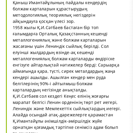
Қаныш Имантайұлының пайдалы кендердің
болжам карталарын құрастырудың
методологиялық теориялық негіздерін
айқындауға қосқан үлесі зор.
1958 жылы Қ.И.Сәтбаев бастаған бір топ
ғалымдарға Орталық Қазақстанның кешенді
металлогениялық және болжам карталарын
жасағаны үшін Лениндік сыйлық берілді. Сол
елуінші жылдардың өзінде-ақ кешенді
металлогениялық болжам карталарды өндіріске
енгізуге айтарлықтай нәтижелер берді: Сарыарқа
аймағында қара, түсті, сирек металдардың жаңа
кендері ашылды. Ашылған кендер мен руда
белгілерінің 90%-і айтылмыш болжам
карталардың негізінде анықталды.
Қ.И.Сәтбаев сол кездегі Кеңес елінің жоғарғы
марапат белгісі Ленин орденінің төрт рет иегері,
Лениндік және Мемлекеттік сыйлықтардың иегері.
Алайда осындай атақ-дәрежелерге қарамастан
Қ.Имантайұлы әкімшілдік-әміршілдік жүйе
орнатқан қоғамдық тәртіпке сенімсіз адам болып