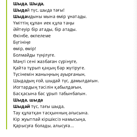
Шыда
,
Шыда
,
Шыда
й түс, шыда тағы!
Шыда
мдыны мына өмір ұнатады.
Үміттің құлан иек құла таңы
Әйтеуір бір атады, бір атады.
Өкінбе, өкпелеме
Бүгініңе
өмір, өмір!
Болмайды түңілуге.
Мәңгі сені жазбаған сүрінуге,
Қайта тұрып қақың бар жүгіруге.
Түсінемін жаныңның ауырғанын,
Шыдадың ғой, шыдай түс, дамылдағын.
Иогтардың тәсілін қабылдағын,
Басқасына бас ұрып табынбағын.
Шыда, шыда
Шыдай
түс, тағы шыда,
Тау құлатқан тасқынның ағысына.
Кір жуытпай кіршіксіз намысыңа,
Қарысуға болады, алысуға...