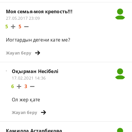
Моя семья-моя крепость!!!
27.05.2017 23:09
5
5
Иогтардын дегени кате ме?
Жауап беру
Оқырман Несібелі
17.02.2021 14:36
6
3
Ол жер қате
Жауап беру
Камилла Астарбекова