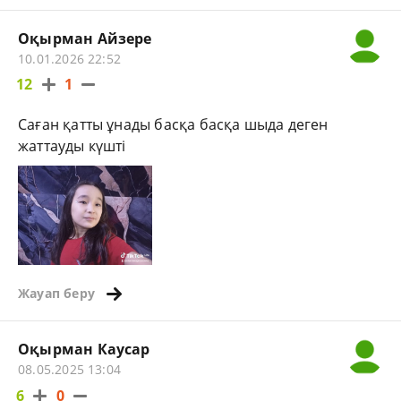
Оқырман Айзере
10.01.2026 22:52
12
1
Саған қатты ұнады басқа басқа шыда деген
жаттауды күшті
Жауап беру
Оқырман Каусар
08.05.2025 13:04
6
0