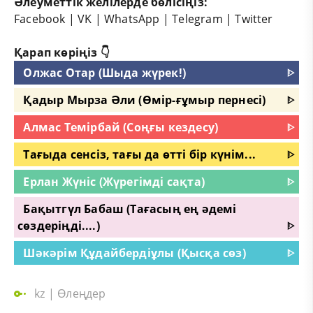
Әлеуметтік желілерде бөлісіңіз:
Facebook
|
VK
|
WhatsApp
|
Telegram
|
Twitter
Қарап көріңіз 👇
Олжас Отар (Шыда жүрек!)
ᐈ
Қадыр Мырза Әли (Өмір-ғұмыр пернесі)
ᐈ
Алмас Темірбай (Соңғы кездесу)
ᐈ
Тағыда сенсіз, тағы да өтті бір күнім...
ᐈ
Ерлан Жүніс (Жүрегімді сақта)
ᐈ
Бақытгүл Бабаш (Тағасың ең әдемі
сөздеріңді....)
ᐈ
Шәкәрім Құдайбердіұлы (Қысқа сөз)
ᐈ
kz
|
Өлеңдер