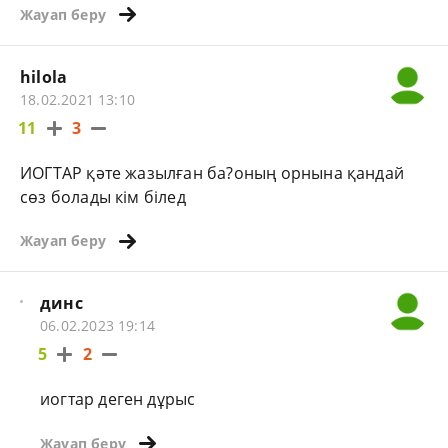
Жауап беру
hilola
18.02.2021 13:10
11
3
ИОГТАР қәте жазылған ба?оның орнына қандай
сөз болады кім білед
Жауап беру
динс
06.02.2023 19:14
5
2
иогтар деген дұрыс
Жауап беру