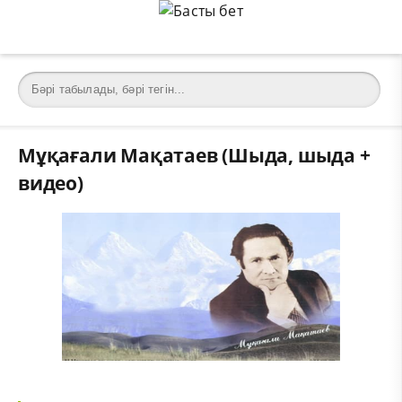
Мұқағали Мақатаев (Шыда, шыда +
видео)