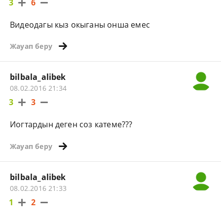
3
6
Видеодагы кыз окыганы онша емес
Жауап беру
bilbala_alibek
08.02.2016 21:34
3
3
Иогтардын деген соз катеме???
Жауап беру
bilbala_alibek
08.02.2016 21:33
1
2