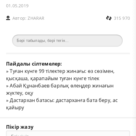
01.05.2019
Автор:
ZHARAR
315 970
Пайдалы сілтемелер:
»
Туған күнге 99 тілектер жинағы: өз сөзімен,
қысқаша, қарапайым туған күнге тілек
»
Абай Құнанбаев барлық өлеңдер жинағын
жүктеу, оқу
»
Дастархан батасы: дастарханға бата беру, ас
қайыру
Пікір жазу