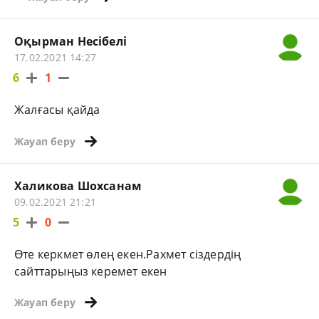
Оқырман Несібелі
17.02.2021 14:27
6
1
Жалғасы қайда
Жауап беру
Халикова Шохсанам
09.02.2021 21:21
5
0
Өте керкмет өлең екен.Рахмет сіздердің
сайттарыңыз керемет екен
Жауап беру