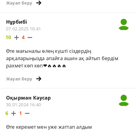
Жауап беру
Нұрбибі
07.02.2025 10:41
10
4
Өте мағыналы өлең күшті сіздердің
арқаларыңызда апайға әшин ақ айтып бердім
рахмет көп көп❤🔥🔥🔥🔥
Жауап беру
Оқырман Кәусар
30.01.2024 16:40
6
1
Өте керемет мен уже жаттап алдым