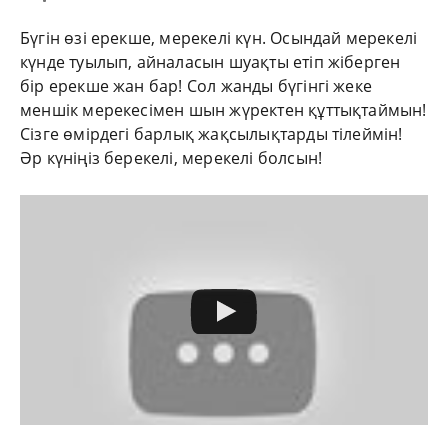
Бүгін өзі ерекше, мерекелі күн. Осындай мерекелі
күнде туылып, айналасын шуақты етіп жіберген
бір ерекше жан бар! Сол жанды бүгінгі жеке
меншік мерекесімен шын жүректен құттықтаймын!
Сізге өмірдегі барлық жақсылықтарды тілеймін!
Әр күніңіз берекелі, мерекелі болсын!