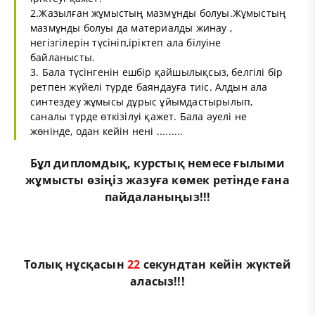
2.Жазылған жұмыстың мазмұнды болуы.Жұмыстың
мазмұнды болуы да материалды жинау ,
негізгілерін түсініп,іріктеп ала білуіне
байланысты.
3. Бала түсінгенін ешбір қайшылықсыз, белгілі бір
ретпен жүйелі түрде баяндауға тиіс. Алдын ала
синтездеу жұмысы дұрыс ұйымдастырылып,
саналы түрде өткізілуі қажет. Бала әуелі не
жөнінде, одан кейін нені .........
Бұл
дипломдық
,
курстық
немесе
ғылыми
жұмыс
ты өзіңіз жазуға көмек ретінде ғана
пайдаланыңыз!!!
Толық нұсқасын
21
секундтан кейін жүктей
аласыз!!!