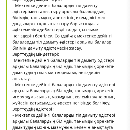
- Мектепке дейінгі балаларды тіл дамыту
әдістерімен таныстыру арқылы балалардың
білімдік, танымдық әрекетінің икемділігі мен
дағдыларын қалыптастыру барысындағы
әдістемелік әдебиеттерді талдап, ғылыми
негіздерін белгілеу. Сондай-ақ мектепке дейінгі
балаларды тіл дамыту әдістері арқылы балалар
білімін дамыту әдістемесін жасау.
Зерттеудің міндеттері:
-Мектепке дейінгі балаларды тіл дамыту әдістері
арқылы балалардың білімдік, танымдық әрекетін
дамытудың ғылыми теориялық негіздерін
анықтау;
- Мектепке дейінгі балаларды тіл дамыту әдістері
арқылы балалардың білімдік, танымдық әрекетін
игеру жұмысының мазмұнын, көлемін және оның
жүйесін қатысымдық әрекет негізінде белгілеу;
Зерттеудің әдістері:
- Мектепке дейінгі балаларды тіл дамыту әдістері
арқылы балалардың білімдік, танымдық әрекетін
дамытудың мәнін, мазмұнын, көлемін анықтауға