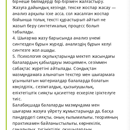
бірнеше бөлімдерді бір-бірімен жалғастыру.
Жазуға дайындық кезінде, текске жоспар жасау —
анализ арқылы іске асса, сол жасалған жоспар
бойынша толық тексті құрастырып айтып не
жазып беру синтетикалық процесс болып
табылады.
4. Шығарма жазу барысында анализ үнемі
синтезден бұрын жүреді, анализдің бұрын келуі
синтезге жол ашады.
5. Психология оқулықтарында мектеп жасындағы
балалардың қабылдауы эмоциямен, сезіммен
сабақтас жүретіні айтылады. Сондықтан
мазмұндамаға алынатын текстер мен шығармаға
ұсынылатын материалдар балаларда болатын
көңілділік,. сезімталдық, қызығушылық,
еліктегіштік сияқты қасиеттер ескеріле іріктелуге
тиіс.
Балабақшада балаларды мазмұндама мен
шығарма жазуға үйрету жұмыстарында да, басқа
пәндердегі сияқты, оның ғылымилығы, теорияның
практикамен байланыстылығы, көрнекілік,
саналылық, түсініктілік, оқушылардың