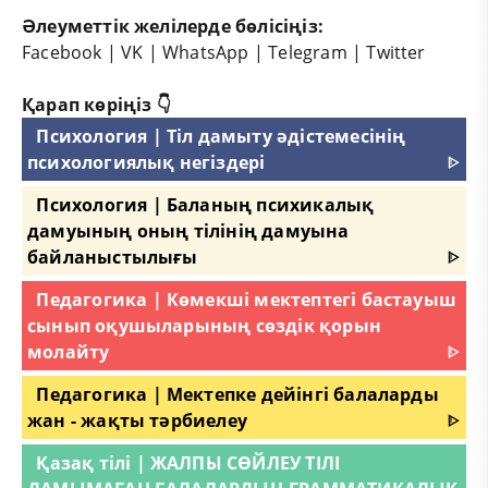
Әлеуметтік желілерде бөлісіңіз:
Facebook
|
VK
|
WhatsApp
|
Telegram
|
Twitter
Қарап көріңіз 👇
Психология | Тіл дамыту әдістемесінің
психологиялық негіздері
ᐈ
Психология | Баланың психикалық
дамуының оның тілінің дамуына
байланыстылығы
ᐈ
Педагогика | Көмекші мектептегі бастауыш
сынып оқушыларының сөздік қорын
молайту
ᐈ
Педагогика | Мектепке дейінгі балаларды
жан - жақты тәрбиелеу
ᐈ
Қазақ тілі | ЖАЛПЫ СӨЙЛЕУ ТІЛІ