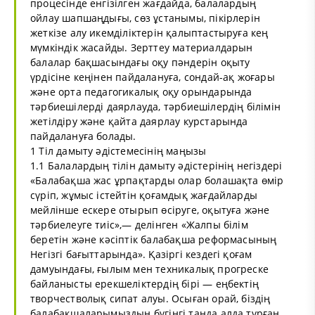
процесінде енгізілген жағдайда, балалардың
ойлау шапшаңдығы, сөз ұстанымы, пікірлерін
жеткізе алу икемділіктерін қалыптастыруға кең
мүмкіндік жасайды. Зерттеу материалдарын
балалар бақшасындағы оқу пәндерін оқыту
үрдісіне кеңінен пайдалануға, сондай-ақ жоғары
және орта педагогикалық оқу орындарында
тәрбиешілерді даярлауда, тәрбиешілердің білімін
жетілдіру және қайта даярлау курстарында
пайдалануға болады.
1 Тіл дамыту әдістемесінің маңызы
1.1 Балалардың тілін дамыту әдістерінің негіздері
«Балабақша жас ұрпақтарды олар болашақта өмір
сүріп, жұмыс істейтін қоғамдық жағдайларды
мейлінше ескере отырып өсіруге, оқытуға және
тәрбиелеуге тиіс»,— делінген «Жалпы білім
беретін және кәсіптік балабақша реформасының
Негізгі бағыттарында». Қазіргі кездегі қоғам
дамуындағы, ғылым мен техникалық прогреске
байланысты ерекшеліктердің бірі — еңбектің
творчестволық сипат алуы. Осыған орай, біздің
балабақшаларымыздың бүгінгі таңда алда тұрған