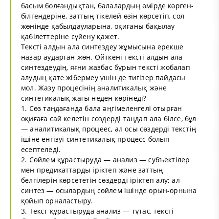
басым болғандықтан, балалардың өмірде көрген-
білгендеріне, заттың тікелей өзін көрсетіп, сол
жөнінде қабылдауларына, оқиғаны бақылау
қабілеттеріне сүйену қажет.
Тексті алдын ала синтездеу жұмысына ерекше
назар аударған жөн. Өйткені тексті алдын ала
синтездеудің, яғни жазбас бұрын тексті жобалап
алудың қате жібермеу үшін де тигізер пайдасы
мол. Жазу процесінің аналитикалық және
синтетикалық жағы неден көрінеді?
1. Сөз таңдағанда бала әңгімеленгелі отырған
оқиғаға сай келетін сөздерді таңдап ала білсе, бұл
— аналитикалық процеес, ал осы сөздерді текстің
ішіне енгізуі синтетикалық процесс болып
есептеледі.
2. Сөйлем құрастыруда — анализ — субъектілер
мен предикаттарды іріктеп және заттың
белгілерін көрсететін сөздерді іріктеп алу; ал
синтез — осылардың сөйлем ішінде орын-орнына
қойып орналастыру.
3. Текст құрастыруда анализ — тұтас, тексті