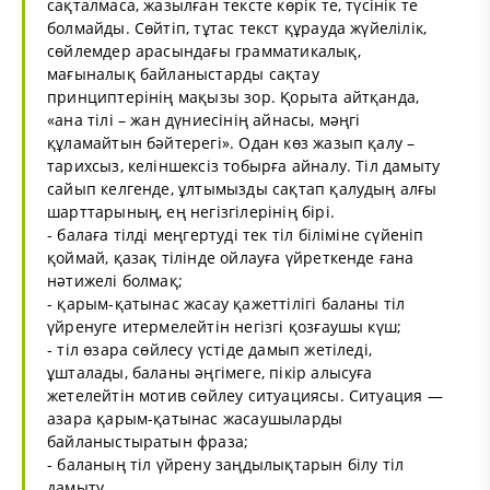
сақталмаса, жазылған тексте көрік те, түсінік те
болмайды. Сөйтіп, тұтас текст құрауда жүйелілік,
сөйлемдер арасындағы грамматикалық,
мағыналық байланыстарды сақтау
принциптерінің мақызы зор. Қорыта айтқанда,
«ана тілі – жан дүниесінің айнасы, мәңгі
құламайтын бәйтерегі». Одан көз жазып қалу –
тарихсыз, келіншексіз тобырға айналу. Тіл дамыту
сайып келгенде, ұлтымызды сақтап қалудың алғы
шарттарының, ең негізгілерінің бірі.
- балаға тілді меңгертуді тек тіл біліміне сүйеніп
қоймай, қазақ тілінде ойлауға үйреткенде ғана
нәтижелі болмақ;
- қарым-қатынас жасау қажеттілігі баланы тіл
үйренуге итермелейтін негізгі қозғаушы күш;
- тіл өзара сөйлесу үстіде дамып жетіледі,
ұшталады, баланы әңгімеге, пікір алысуға
жетелейтін мотив сөйлеу ситуациясы. Ситуация —
азара қарым-қатынас жасаушыларды
байланыстыратын фраза;
- баланың тіл үйрену заңдылықтарын білу тіл
дамыту