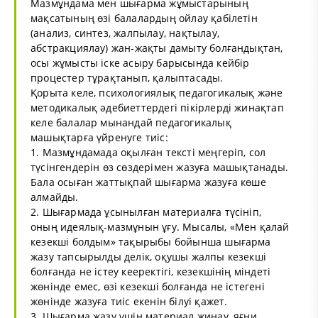
Мазмұндама мен шығарма жұмыстарының
мақсатының өзі балалардың ойлау қабілетін
(анализ, синтез, жалпылау, нақтылау,
абстракциялау) жан-жақты дамыту болғандықтан,
осы жұмысты іске асыру барысында кейбір
процестер тұрақтанып, қалыптасады.
Қорыта келе, психологиялық педагогикалық және
методикалық әдебиеттердегі пікірлерді жинақтап
келе балалар мынандай педагогикалық
машықтарға үйренуге тиіс:
1. Мазмұндамада оқылған тексті меңгеріп, сол
түсінгендерін өз сөздерімен жазуға машықтанады.
Бала осыған жаттықпай шығарма жазуға көше
алмайды.
2. Шығармада ұсынылған материалға түсініп,
оның идеялық-мазмұнын ұғу. Мысалы, «Мен қалай
кезекші болдым» тақырыбы бойынша шығарма
жазу тапсырылды делік, оқушы жалпы кезекші
болғанда не істеу кееректігі, кезекшінің міндеті
жөнінде емес, өзі кезекші болғанда не істегені
жөнінде жазуға тиіс екенін білуі қажет.
3. Шығарма жазу үшін материал жинау, яғни