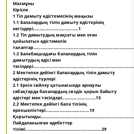
Мазмұны
Кіріспе
1 Тіл дамыту әдістемесінің маңызы
1.1 Балалардың тілін дамыту әдістерінің
негіздері....................................1
1.2 Тіл дамытудың мақсаты мен оған
қойылатын әдістемелік
талаптар.................................................................................
1.3 Балабақшадағы балалардың тілін
дамытудың әдісі мен
тәсілдері................................................................................
2 Мектепке дейінгі балалардың тілін дамыту
әдістерінің түрлері
2.1 Еркін сөйлеу қатынасында арнаулы
сабақтарда балалардың сөздік қорын байыту
әдістері мен тәсілдері...........................15
2.2 Мектепке дейінгі бала тілінің
ерекшеліктері...................................19
Қорытынды...........................................................................
Пайдаланылған әдебеттер
тізімі.............................................................29