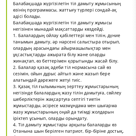
Балабақшада жүргізілетін тіл дамыту жұмысының
өзінің программасы, жаттығу түрлері сондай-ақ
әдісі болады.
Балабақшада жүргізілетін тіл дамыту жұмысы
негізінен мынадай мақсаттарды көздейді.
1. Балалардың ойлау қабілеттері мен тілін, дүние
танымын дамыту, әр нәрсені салыстыра отырып,
олардың арасындағы айырмашылықтар мен
ұқсастықтарды ажырата білу және оларды
жинақтап, өз беттерімен қорытынды жасай білу.
2. Балалар қазақ әдеби тіл нормасына сай өз
сезімін, ойын дұрыс айтып және жазып бере
алатындай дәрежеге жетуі тиіс.
3. Қазақ тіл ғылымының зерттеу жұмыстарының
негізінде балалардың жазу тілін дамытуға, сөйлеу
шеберліктерін жақсартуға септігі тиетін
жұмыстарды, әсіресе мазмұндама мен шығарма
жазу жұмыстарының оңай да тиімді жолдарын
іріктеп ұсынып, оларды орындату.
4. Тіл дамыту жұмыстары арқылы балаларды өз
Отанына шын берілген патриот, бір-біріне достық,