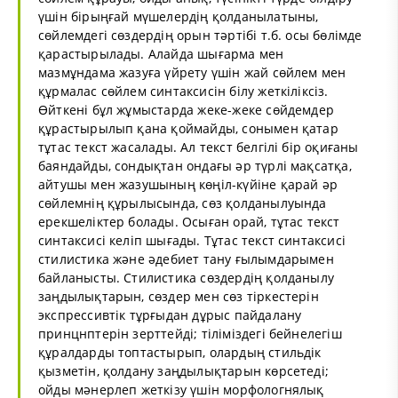
үшін бірыңғай мүшелердің қолданылатыны,
сөйлемдегі сөздердің орын тәртібі т.б. осы бөлімде
қарастырылады. Алайда шығарма мен
мазмұндама жазуға үйрету үшін жай сөйлем мен
құрмалас сөйлем синтаксисін білу жеткіліксіз.
Өйткені бұл жұмыстарда жеке-жеке сөйдемдер
құрастырылып қана қоймайды, сонымен қатар
тұтас текст жасалады. Ал текст белгілі бір оқиғаны
баяндайды, сондықтан ондағы әр түрлі мақсатқа,
айтушы мен жазушының көңіл-күйіне қарай әр
сөйлемнің құрылысында, сөз қолданылуында
ерекшеліктер болады. Осыған орай, тұтас текст
синтаксисі келіп шығады. Тұтас текст синтаксисі
стилистика және әдебиет тану ғылымдарымен
байланысты. Стилистика сөздердің қолданылу
заңдылықтарын, сөздер мен сөз тіркестерін
экспрессивтік тұрғыдан дұрыс пайдалану
принцнптерін зерттейді; тіліміздегі бейнелегіш
құралдарды топтастырып, олардың стильдік
қызметін, қолдану заңдылықтарын көрсетеді;
ойды мәнерлеп жеткізу үшін морфологнялық