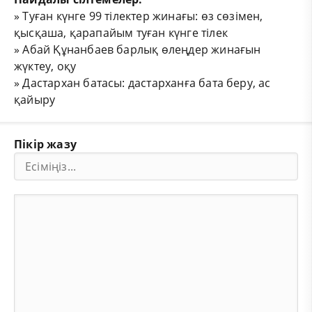
»
Туған күнге 99 тілектер жинағы: өз сөзімен,
қысқаша, қарапайым туған күнге тілек
»
Абай Құнанбаев барлық өлеңдер жинағын
жүктеу, оқу
»
Дастархан батасы: дастарханға бата беру, ас
қайыру
Пікір жазу