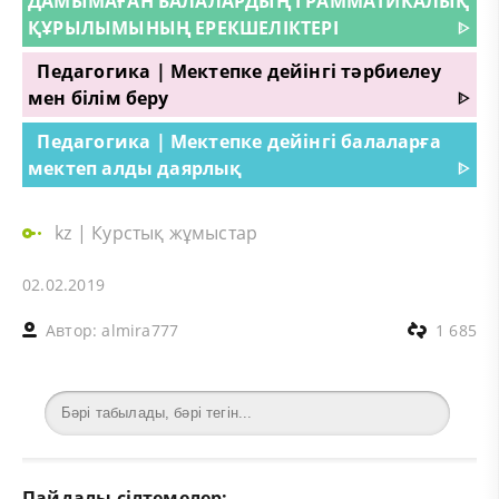
ДАМЫМАҒАН БАЛАЛАРДЫҢ ГРАММАТИКАЛЫҚ
ҚҰРЫЛЫМЫНЫҢ ЕРЕКШЕЛІКТЕРІ
ᐈ
Педагогика | Мектепке дейінгі тәрбиелеу
мен білім беру
ᐈ
Педагогика | Мектепке дейінгі балаларға
мектеп алды даярлық
ᐈ
kz
|
Курстық жұмыстар
02.02.2019
Автор:
almira777
1 685
Пайдалы сілтемелер: