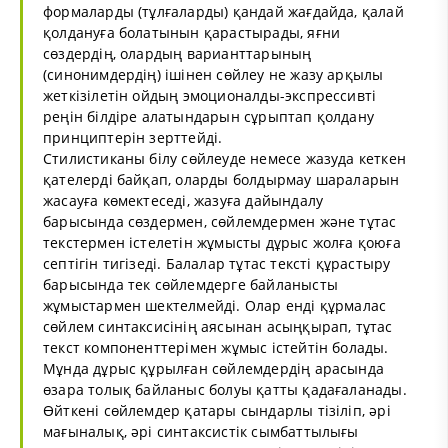
формаларды (тұлғаларды) қандай жағдайда, қалай
қолдануға болатынын қарастырады, яғни
сөздердің, олардың варианттарының
(синонимдердің) ішінен сөйлеу не жазу арқылы
жеткізілетін ойдың эмоционалды-экспрессивті
реңін білдіре алатындарын сұрыптап қолдану
принциптерін зерттейді.
Стилистиканы білу сөйлеуде немесе жазуда кеткен
қателерді байқап, оларды болдырмау шараларын
жасауға көмектеседі, жазуға дайындалу
барысында сөздермен, сөйлемдермен және тұтас
текстермен істелетін жұмысты дұрыс жолға қоюға
септігін тигізеді. Балалар тұтас тексті құрастыру
барысында тек сөйлемдерге байланысты
жұмыстармен шектелмейді. Олар енді құрмалас
сөйлем синтаксисінің аясынан асыңқырап, тұтас
текст компоненттерімен жұмыс істейтін болады.
Мұнда дұрыс құрылған сөйлемдердің арасында
өзара толық байланыс болуы қатты қадағаланады.
Өйткені сөйлемдер қатары сындарлы тізіліп, әрі
мағыналық, әрі синтаксистік сымбаттылығы