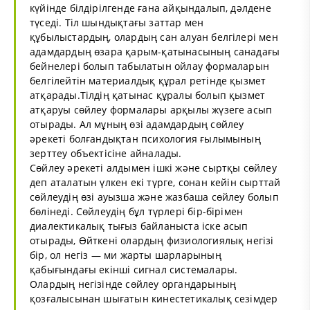
күйінде білдірілгенде ғана айқындалып, дәлдене
түседі. Тіл шындықтағы заттар мен
құбылыстардың, олардың сан алуан белгілері мен
адамдардың өзара қарым-қатынасының санадағы
бейнелері болып табылатын ойлау формаларын
белгілейтін материалдық құрал ретінде қызмет
атқарады.Тілдің қатынас құралы болып қызмет
атқаруы сөйлеу формалары арқылы жүзеге асып
отырады. Ал мұның өзі адамдардың сөйлеу
әрекеті болғандықтан психология ғылымының
зерттеу объектісіне айналады.
Сөйлеу әрекеті алдымен ішкі және сыртқы сөйлеу
деп аталатын үлкен екі түрге, сонан кейін сырттай
сөйлеудің өзі ауызша және жазбаша сөйлеу болып
бөлінеді. Сөйлеудің бұл түрлері бір-бірімен
диалектикалық тығыз байланыста іске асып
отырады, Өйткені олардың физиологиялық негізі
бір, ол негіз — ми жарты шарларының
қабығындағы екінші сигнал системалары.
Олардың негізінде сөйлеу органдарының
қозғалысынан шығатын кинестетикалық сезімдер