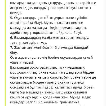
шығарма жазуға қызықтырудың орнына керісінше
әсер етеді де, олардың шығарма жазуға ынтасы
кемиді.
5. Оқушылардың өз ойын дұрыс және түсінікті
жеткізіп, айта білуі. Мұны шығарма немесе
мазмұндама жазғанда тілдік нормасы сақтап,
әдеби тілдің нормаларын пайдалана білуі.
6. Балаларлардың жазба жұмыстарын тексеру,
түзету, жетілдіре түсу.
7. Жазған әңгімені белгілі бір тұлғада баяндай
білу.
Осы жұмыс түрлернің бәріне оқушыларды қалай
үйрету керек?
Балаларды орфографиялық, пунктуациялық,
морфологиялық, синтаксистік машықтарға бірден
үйрете алмайтынымыз сияқты, бұл әрекеттерге де
оқушыларды бірден үйрету оңайға түспейді.
Сондықтан бұл тәсілдерді қалыптастыруда бірте-
бірте бір машықтан екінші машыққа сатылап
көшіп отыру әдісін қолданған жөн. Мұнда тілдік
икемдер белгілі бір жүйемен грамматика