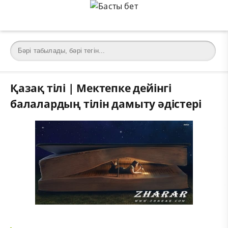
Қазақ тілі | Мектепке дейінгі
балалардың тілін дамыту әдістері