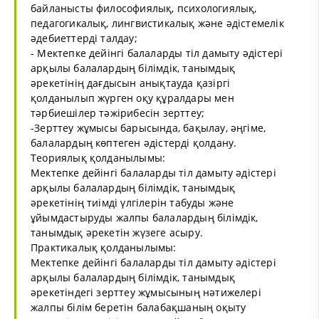
байланысты философиялық, психологиялық,
педагогикалық, лингвистикалық және әдістемелік
әдебиеттерді талдау;
- Мектепке дейінгі балаларды тіл дамыту әдістері
арқылы балалардың білімдік, танымдық
әрекетінің дағдысын анықтауда қазіргі
қолданылып жүрген оқу құралдары мен
тәрбиешілер тәжірибесін зерттеу;
-Зерттеу жұмысы барысында, бақылау, әңгіме,
балалардың көптеген әдістерді қолдану.
Теориялық қолданылымы:
Мектепке дейінгі балаларды тіл дамыту әдістері
арқылы балалардың білімдік, танымдық
әрекетінің тиімді үлгілерін табуды және
ұйымдастыруды жалпы балалардың білімдік,
танымдық әрекетін жүзеге асыру.
Практикалық қолданылымы:
Мектепке дейінгі балаларды тіл дамыту әдістері
арқылы балалардың білімдік, танымдық
әрекетіндегі зерттеу жұмысының нәтижелері
жалпы білім беретін балабақшаның оқыту