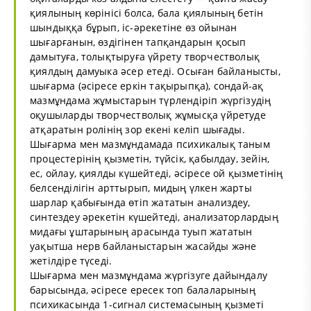
қиялының көрінісі болса, бала қиялының бетін
шындыққа бұрып, іс-әрекетіне өз ойынан
шығарғанын, өздігінен тапқандарын қосып
дамытуға, толықтыруға үйрету творчестволық
қиялдың дамуыка әсер етеді. Осыған байланысты,
шығарма (әсіресе еркін тақырыпқа), сондай-ақ
мазмұндама жұмыстарын түрлендіріп жүргізудің
оқушыларды творчестволық жұмысқа үйретуде
атқаратын ролінің зор екені келіп шығады.
Шығарма мен мазмұндамада психикалық таным
процестерінің қызметін, түйсік, қабылдау, зейін,
ес, ойлау, қиялды күшейтеді, әсіресе ой қызметінің
белсенділігін арттырып, мидың үлкен жарты
шарлар қабығында өтіп жататын анализдеу,
синтездеу әрекетін күшейтеді, анализаторлардың
мидағы ұштарының арасында туып жататын
уақытша нерв байланыстарын жасайды және
жетілдіре түседі.
Шығарма мен мазмұндама жүргізуге дайындалу
барысында, әсіресе ересек топ балаларының
психикасында 1-сигнал системасының қызметі