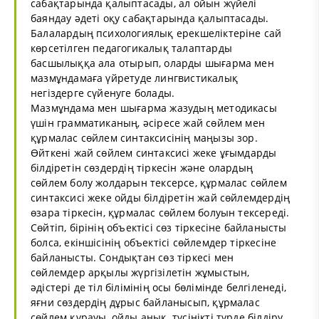
сабақтарында қалыптасады, ал ойын жүйелі
баяндау әдеті оқу сабақтарында қалыптасады.
Балалардың психологиялық ерекшеліктеріне сай
көрсетілген педагогикалық талаптарды
басшылыққа ала отырып, оларды шығарма мен
мазмұндамаға үйретуде лингвистикалық
негіздерге сүйенуге болады.
Мазмұндама мен шығарма жазудың методикасы
үшін грамматиканың, әсіресе жай сөйлем мен
құрмалас сөйлем синтаксисінің маңызы зор.
Өйткені жай сөйлем синтаксисі жеке ұғымдарды
білдіретін сөздердің тіркесін және олардың
сөйлем болу жолдарын тексерсе, құрмалас сөйлем
синтаксисі жеке ойды білдіретін жай сөйлемдердің
өзара тіркесін, құрмалас сөйлем болуын тексереді.
Сөйтіп, бірінің объектісі сөз тіркесіне байланысты
болса, екіншісінің объектісі сөйлемдер тіркесіне
байланысты. Сондықтан сөз тіркесі мен
сөйлемдер арқылы жүргізілетін жұмыстын,
әдістері де тіл білімінің осы бөлімінде белгіленеді,
яғни сөздердің дұрыс байланысып, құрмалас
сөйлем құрауы, ойды анық, түсінікті түрде білдіру