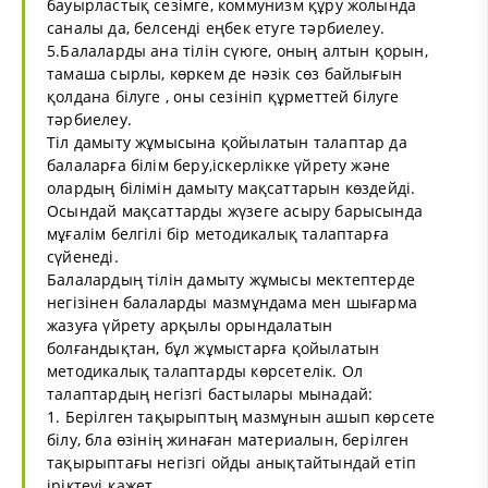
бауырластық сезімге, коммунизм құру жолында
саналы да, белсенді еңбек етуге тәрбиелеу.
5.Балаларды ана тілін сүюге, оның алтын қорын,
тамаша сырлы, көркем де нәзік сөз байлығын
қолдана білуге , оны сезініп құрметтей білуге
тәрбиелеу.
Тіл дамыту жұмысына қойылатын талаптар да
балаларға білім беру,іскерлікке үйрету және
олардың білімін дамыту мақсаттарын көздейді.
Осындай мақсаттарды жүзеге асыру барысында
мұғалім белгілі бір методикалық талаптарға
сүйенеді.
Балалардың тілін дамыту жұмысы мектептерде
негізінен балаларды мазмұндама мен шығарма
жазуға үйрету арқылы орындалатын
болғандықтан, бұл жұмыстарға қойылатын
методикалық талаптарды көрсетелік. Ол
талаптардың негізгі бастылары мынадай:
1. Берілген тақырыптың мазмұнын ашып көрсете
білу, бла өзінің жинаған материалын, берілген
тақырыптағы негізгі ойды анықтайтындай етіп
іріктеуі қажет.