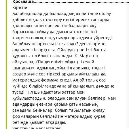
Қосымша...............................................................................
Кіріспе
Балабақшалар да балалардың өз бетінше ойлау
қабілетін қалыптастыру негізі ересек топтарда
қаланады, яғни ересек топ балалары оқу
барысында ойлау дағдысына төселіп, істі
творчестволықпен, ұтымды орындауға үйренеді.
Ал ойлау не арқылы іске асады? десек, әрине,
алдымен тіл арқылы. Ойлаудың негізгі басты
құралы - тіл болып саналады. К. Маркстің
айтуынша, «Тіл дегеніміз ойдың тікелей
шындығы». Адамның ойы тіл арқылы, тілдегі
сөздер және сөз тіркесі арқылы айтылады да,
материалдық формаға енеді. Ал ой толық сөз
күйінде білдірілгенде ғана айқындалып, дәл-дене
түседі. Тіл шындықтағы заттар мен
құбылыстардың, олардың сан алуан белгілері мен
адамдардың өз-ара қарым-қатынасының
санадағы бейнелері болып табылатын ойлау
формаларын белгілейтін материалдық құрал
ретінде қызмет атқарады.
Зерттеудің мақсаттары: