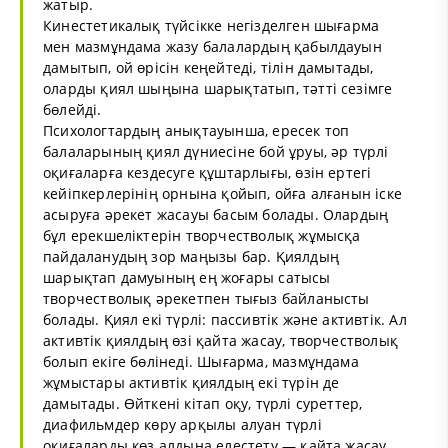
жатыр.
Кинестетикалық түйсікке негізделген шығарма
мен мазмұндама жазу балалардың қабылдауын
дамытып, ой өрісін кеңейтеді, тілін дамытады,
оларды қиял шыңына шарықтатып, тәтті сезімге
бөлейді.
Психологтардың анықтауынша, ересек топ
балаларының қиял дүниесіне бой ұруы, әр түрлі
оқиғаларға кездесуге құштарлығы, өзін ертегі
кейіпкерлерінің орнына қойып, ойға алғанын іске
асыруға әрекет жасауы басым болады. Олардың
бұл ерекшеліктерін творчестволық жұмысқа
пайдаланудың зор маңызы бар. Қиялдың
шарықтап дамуының ең жоғары сатысы
творчестволық әрекетпен тығыз байланысты
болады. Қиял екі түрлі: пассивтік және активтік. Ал
активтік қиялдың өзі қайта жасау, творчестволық
болып екіге бөлінеді. Шығарма, мазмұндама
жұмыстары активтік қиялдың екі түрін де
дамытады. Өйткені кітап оқу, түрлі суреттер,
диафильмдер көру арқылы алуан түрлі
оқиғаларды көз алдына елестету — қайта жасау