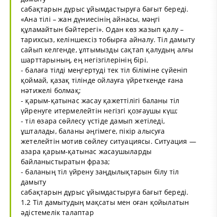
сабақтарын дұрыс ұйымдастыруға бағыт береді.
«Ана тілі – жан дүниесінің айнасы, мәңгі
құламайтын бәйтерегі». Одан көз жазып қалу –
тарихсыз, келіншексіз тобырға айналу. Тіл дамыту
сайып келгенде, ұлтымызды сақтап қалудың алғы
шарттарының, ең негізгілерінің бірі.
- балаға тілді меңгертуді тек тіл біліміне сүйеніп
қоймай, қазақ тілінде ойлауға үйреткенде ғана
нәтижелі болмақ;
- қарым-қатынас жасау қажеттілігі баланы тіл
үйренуге итермелейтін негізгі қозғаушы күш;
- тіл өзара сөйлесу үстіде дамып жетіледі,
ұшталады, баланы әңгімеге, пікір алысуға
жетелейтін мотив сөйлеу ситуациясы. Ситуация —
азара қарым-қатынас жасаушыларды
байланыстыратын фраза;
- баланың тіл үйрену заңдылықтарын білу тіл
дамыту
сабақтарын дұрыс ұйымдастыруға бағыт береді.
1.2 Тіл дамытудың мақсаты мен оған қойылатын
әдістемелік талаптар