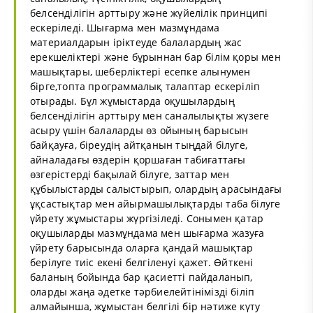
белсенділігін арттыру және жүйелілік принципі
ескеріледі. Шығарма мен мазмұндама
материалдарын іріктеуде балалардың жас
ерекшеліктері және бұрыннан бар білім қоры мен
машықтары, шеберліктері есепке алынумен
бірге,топта программалық талаптар ескеріліп
отырады. Бұл жұмыстарда оқушылардың
белсенділігін арттыру мен саналылықты жүзеге
асыру үшін балаларды өз ойының барысын
байқауға, біреудің айтқанын тыңдай білуге,
айналадағы өздерін қоршаған табиғаттағы
өзгерістерді бақылай білуге, заттар мен
құбылыстарды салыстырып, олардың арасындағы
ұқсастықтар мен айырмашылықтарды таба білуге
үйрету жұмыстары жүргізіледі. Сонымен қатар
оқушыларды мазмұндама мен шығарма жазуға
үйрету барысында оларға қандай машықтар
берілуге тиіс екені белгіленуі қажет. Өйткені
баланың бойында бар қасиетті пайдаланып,
оларды жаңа әдетке тәрбиелейтінімізді біліп
алмайынша, жұмыстан белгілі бір нәтиже күту