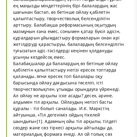
ең маңызды міндеттерінің бірі-балалардың жас
шағынан бастап, өз бетінше ойлау қабілетін
қалыптастыру, творчестволық белсенділігін
арттыру. Балабақша реформасының оқытудың
мазмұнын ғана емес, сонымен қатар бүкіл әдісін,
құралдарын ұйымдастыру формаларын онан әрі
жетілдіруді қарастыруы, балалардың белсенділігін
туғызатын әдіс-тәсілдерді кеңінен қолдануды
ұсынуы кездейсоқ емес.
Балабақшалар да балалардың өз бетінше ойлау
қабілетін қалыптастыру негізі ересек топтарда
қаланады, яғни ересек топ балалары оқу
барысында ойлау дағдысына төселіп, істі
творчестволықпен, ұтымды орындауға үйренеді.
Ал ойлау не арқылы іске асады? десек, әрине,
алдымен тіл арқылы. Ойлаудың негізгі басты
құралы - тіл болып саналады. И.К. Маркстің
айтуынша, «Тіл дегеніміз ойдың тікелей
шындығы»[1]. Адамның ойы тіл арқылы, тілдегі
сөздер және сөз тіркесі арқылы айтылады да,
материалдық формаға енеді. Ал ой толық сөз