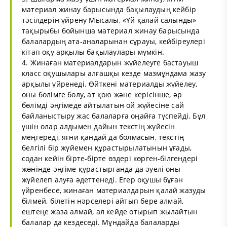
материал жинау барысында бақылаудың кейбір
тәсілдерін үйрену Мысалы, «Үй қалай салынды»
тақырыбы бойынша материал жинау барысында
балалардың ата-аналарынан сұрауы, кейбіреулері
кітап оқу арқылы бақылаулары мүмкін.
4. Жинаған материалдарын жүйелеуге бастауыш
класс оқушылары алғашқы кезде мазмұндама жазу
арқылы үйренеді. Өйткені материалды жүйелеу,
оны бөлімге бөлу, ат қою және керісінше, әр
бөлімді әңгімеде айтылатын ой жүйесіне сай
байланыстыру жас балаларға оңайға түспейді. Бұл
үшін олар алдымен дайын текстің жүйесін
меңгереді, яғни қандай да болмасын, текстің
белгілі бір жүйемен құрастырылатынын ұғады,
содан кейін бірте-бірте өздері көрген-білгендері
жөнінде әңгіме құрастырғанда да әуелі оны
жүйелеп алуға әдеттенеді. Егер оқушы бұған
үйренбесе, жинаған материалдарын қалай жазуды
білмей, білетін нәрселері айтып бере алмай,
ештеңе жаза алмай, ал кейде отырып жылайтын
балалар да кездеседі. Мұндайда балаларды