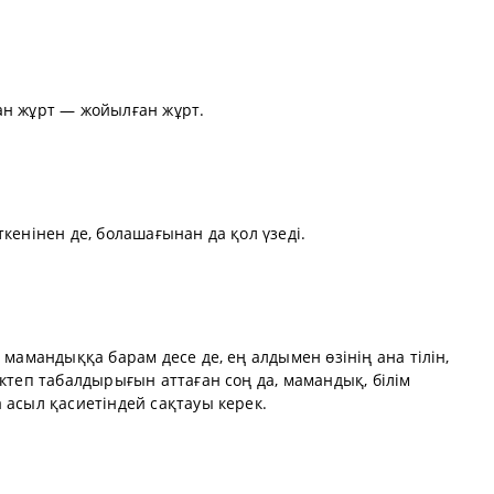
ан жұрт — жойылған жұрт.
кенінен де, болашағынан да қол үзеді.
 мамандыққа барам десе де, ең алдымен өзінің ана тілін,
ектеп табалдырығын аттаған соң да, мамандық, білім
 асыл қасиетіндей сақтауы керек.