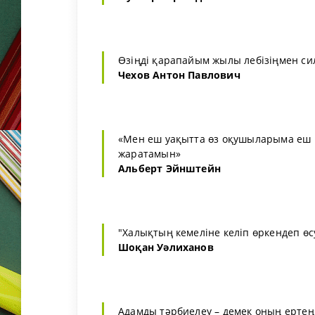
Өзіңді қарапайым жылы лебізіңмен си
Чехов Антон Павлович
«Мен еш уақытта өз оқушыларыма еш н
жаратамын»
Альберт Эйнштейн
"Халықтың кемеліне келіп өркендеп өсу
Шоқан Уәлиханов
Адамды тәрбиелеу – демек оның ертең