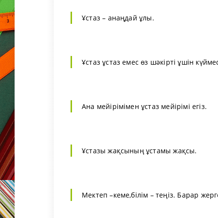
Ұстаз – анаңдай ұлы.
Ұстаз ұстаз емес өз шәкiртi ұшiн күйме
Ана мейiрiмiмен ұстаз мейiрiмi егiз.
Ұстазы жақсының ұстамы жақсы.
Мектеп –кеме,бiлiм – теңiз. Барар жерг