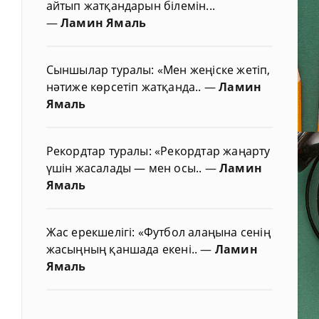
айтып жатқандарын білемін...
—
Ламин Ямаль
Сыншылар туралы: «Мен жеңіске жетіп,
нәтиже көрсетіп жатқанда..
—
Ламин
Ямаль
Рекордтар туралы: «Рекордтар жаңарту
үшін жасалады — мен осы..
—
Ламин
Ямаль
Жас ерекшелігі: «Футбол алаңына сенің
жасыңның қаншада екені..
—
Ламин
Ямаль