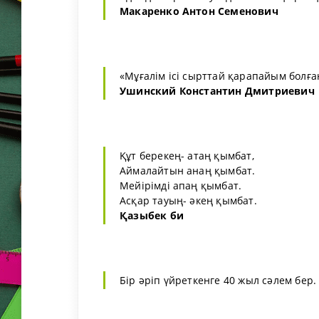
Макаренко Антон Семенович
«Мұғалім ісі сырттай қарапайым болған
Ушинский Константин Дмитриевич
Құт берекең- атаң қымбат,
Аймалайтын анаң қымбат.
Мейірімді апаң қымбат.
Асқар тауың- әкең қымбат.
Қазыбек би
Бiр әрiп үйреткенге 40 жыл сәлем бер.