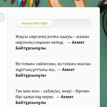
МАҚАЛ-МӘТЕЛДЕР
Жақсы нәрсенің жолға шығуы – жаман
нәрсенің соңынан келеді.
—
Ахмет
Байтұрсынұлы
Өз тілімен сөйлескен, өз тілімен жазған
жұрттың ұлттығы еш..
—
Ахмет
Байтұрсынұлы
Тән мен жан – сабақтас, екеуі – бірінен
бірі қалыспау керек.
—
Ахмет
Байтұрсынұлы