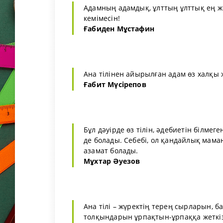
Адамның адамдық, ұлттың ұлттық ең жоғ
кемімесін!
Ғабиден Мұстафин
Ана тілінен айырылған адам өз халқы
Ғабит Мүсірепов
Бұл дәуірде өз тілін, әдебиетін білмег
де болады. Себебі, ол қандайлық маман
азамат болады.
Мұхтар Әуезов
Ана тілі – жүректің терең сырларын, 
толқындарын ұрпақтын-ұрпаққа жеткі