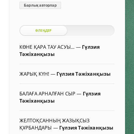
Барлық авторлар
ӨЛЕҢДЕР
КӨНЕ ҚАРА ТАУ АСУЫ...
—
Гүлзия
Тәжіханқызы
ЖАРЫҚ КҮН!
—
Гүлзия Тәжіханқызы
БАЛАҒА АРНАЛҒАН СЫР
—
Гүлзия
Тәжіханқызы
ЖЕЛТОҚСАННЫҢ ЖАЗЫҚСЫЗ
ҚҰРБАНДАРЫ
—
Гүлзия Тәжіханқызы