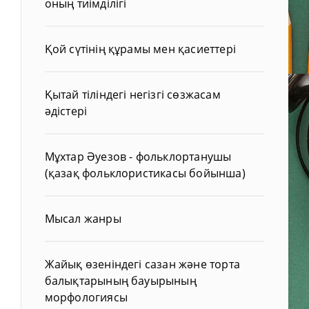
оның тиімділігі
Қой сүтінің құрамы мен қасиеттері
Қытай тіліндегі негізгі сөзжасам
әдістері
Мұхтар Әуезов - фольклортанушы
(қазақ фольклористикасы бойынша)
Мысал жанры
Жайық өзеніндегі сазан және торта
балықтарының бауырының
морфологиясы