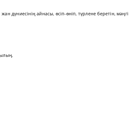
жан дүниесінің айнасы, өсіп-өніп, түрлене беретін, мәңгі
сылың.