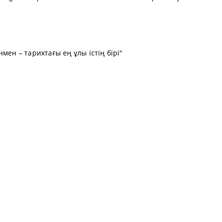
мен – тарихтағы ең ұлы істің бірі"