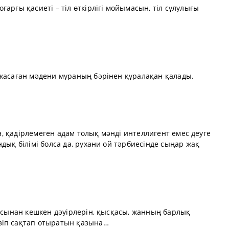
арғы қасиеті – тіл өткірлігі мойымасын, тіл сұлулығы
 жасаған мәдени мұраның бәрінен құралақан қалады.
ен, қадірлемеген адам толық мәнді интеллигент емес деуге
дық білімі болса да, рухани ой тәрбиесінде сыңар жақ
басынан кешкен дәуірлерін, қысқасы, жанның барлық
зіп сақтап отыратын қазына…