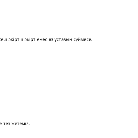
се,шәкiрт шәкiрт емес өз ұстазын сүймесе.
е тез жетемiз.