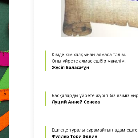
Кімде-кім халқынан алмаса тәлім,
Оны үйрете алмас ешбір мұғалім.
Жүсіп Баласағұн
Басқаларды үйрете жүріп біз өзіміз үй
Луций Анней Сенека
Ештеңе туралы сұрамайтын адам еште
Фуллер Тори Эдвин