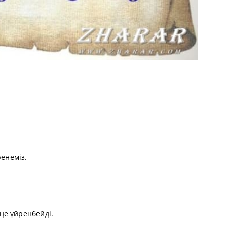
ренеміз.
ңе үйренбейді.