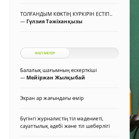
ТОЛҒАНДЫМ КӨКТІҢ КҮРКІРІН ЕСТІП..
—
Гүлзия Тәжіханқызы
ӘҢГІМЕЛЕР
Балалық шағымның ескерткіші
—
Мейіржан Жылқыбай
Экран ар жағындағы өмір
Бүгінгі журналистің тіл мәдениеті,
сауаттылық әдебі және тіл шеберлігі