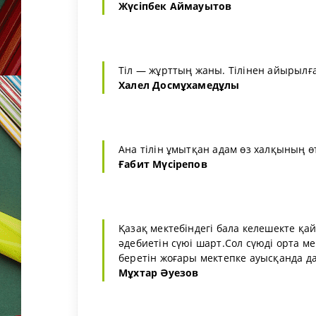
Жүсіпбек Аймауытов
Тіл — жұрттың жаны. Тілінен айырылғ
Халел Досмұхамедұлы
Ана тілін ұмытқан адам өз халқының өт
Ғабит Мүсірепов
Қазақ мектебіндегі бала келешекте қай
әдебиетін сүюі шарт.Сол сүюді орта м
беретін жоғары мектепке ауысқанда да
Мұхтар Әуезов