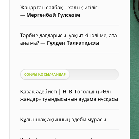
Жаңарған саябақ – халық игілігі
—
Мергенбай Гүлсезім
Тәрбие дағдарысы: уақыт кінәлі ме, ата-
ана ма?
—
Гүлден Талғатқызы
СОҢҒЫ ҚОСЫЛҒАНДАР
Қазақ әдебиеті | Н. В. Гогольдің «Өлі
жандар» туындысының аудама нұсқасы
Құлыншақ ақынның әдеби мұрасы