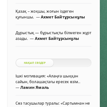
Қазақ – жоқшы, жоғын іздеген
қуғыншы.
—
Ахмет Байтұрсынұлы
Дұрыстық — бұрыстықты білмеген жұрт
азады.
—
Ахмет Байтұрсынұлы
НАҚЫЛ СӨЗДЕР
Ішкі мотивация: «Алаңға шыққан
сайын, болашақтағы ересек өзім..
—
Ламин Ямаль
Сөз тасушылар туралы: «Сартымнан не