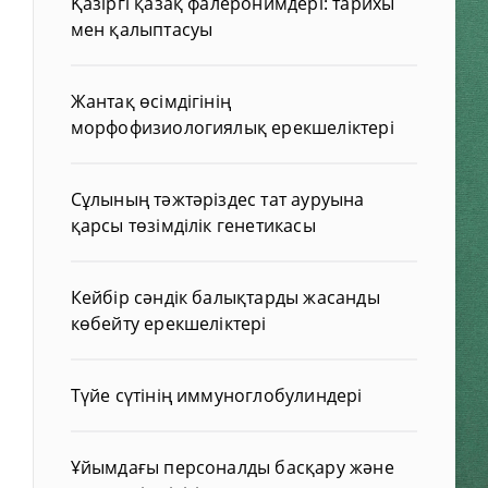
Қазіргі қазақ фалеронимдері: тарихы
мен қалыптасуы
Жантақ өсімдігінің
морфофизиологиялық ерекшеліктері
Сұлының тәжтәріздес тат ауруына
қарсы төзімділік генетикасы
Кейбір сәндік балықтарды жасанды
көбейту ерекшеліктері
Түйе сүтінің иммуноглобулиндері
Ұйымдағы персоналды басқару және