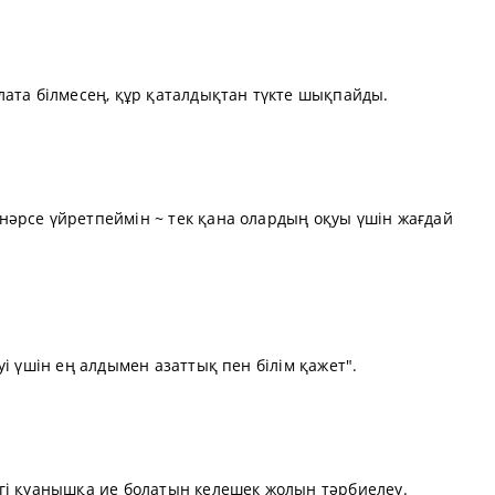
лата білмесең, құр қаталдықтан түкте шықпайды.
әрсе үйретпеймін ~ тек қана олардың оқуы үшін жағдай
і үшін ең алдымен азаттық пен білім қажет".
гі қуанышқа ие болатын келешек жолын тәрбиелеу.