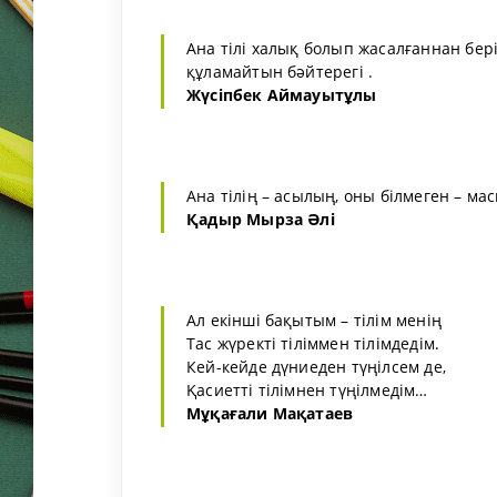
Ана тілі халық болып жасалғаннан бері 
құламайтын бәйтерегі .
Жүсіпбек Аймауытұлы
Ана тілің – асылың, оны білмеген – ма
Қадыр Мырза Әлі
Ал екінші бақытым – тілім менің
Тас жүректі тіліммен тілімдедім.
Кей-кейде дүниеден түңілсем де,
Қасиетті тілімнен түңілмедім…
Мұқағали Мақатаев