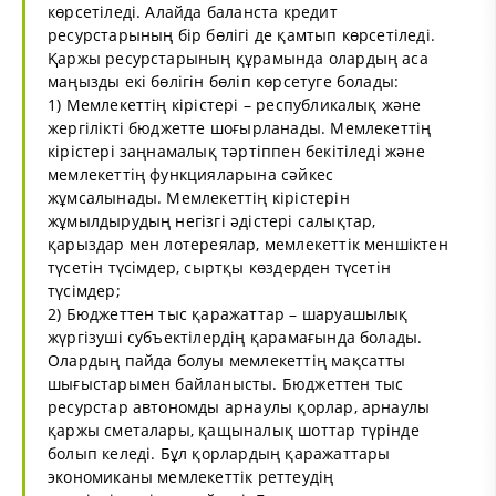
көрсетіледі. Алайда баланста кредит
ресурстарының бір бөлігі де қамтып көрсетіледі.
Қаржы ресурстарының құрамында олардың аса
маңызды екі бөлігін бөліп көрсетуге болады:
1) Мемлекеттің кірістері – республикалық және
жергілікті бюджетте шоғырланады. Мемлекеттің
кірістері заңнамалық тәртіппен бекітіледі және
мемлекеттің функцияларына сәйкес
жұмсалынады. Мемлекеттің кірістерін
жұмылдырудың негізгі әдістері салықтар,
қарыздар мен лотереялар, мемлекеттік меншіктен
түсетін түсімдер, сыртқы көздерден түсетін
түсімдер;
2) Бюджеттен тыс қаражаттар – шаруашылық
жүргізуші субъектілердің қарамағында болады.
Олардың пайда болуы мемлекеттің мақсатты
шығыстарымен байланысты. Бюджеттен тыс
ресурстар автономды арнаулы қорлар, арнаулы
қаржы сметалары, қащыналық шоттар түрінде
болып келеді. Бұл қорлардың қаражаттары
экономиканы мемлекеттік реттеудің