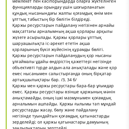
мемлекет пен кәсіпорындарда оларға жүктелінген
функцияларды орындау үшін шоғырланатын
құндық нысанындағы жалпы қоғамдық өнім мен
ұлттық табыстың бір бөлігін білдіреді.
Қаржы ресурстарын пайдалану негізінен арнайы
мақсаттағы арналымның ақша қорлары арқылы
жүзеге асырылады. Қаржы қорлары ұлттық
шаруашылықта іс-әрекет ететін ақша
қорларының бүкіл жүйесінің құрамды бөлігі.
Қаржы ресурстарын пайдаланудың қор нысаны
ұлғаймалы ұдайы өндірістің қажеттері негізінде
объективті түрде алдын-ала анықталады және қор
емес нысанымен салыстырғанда оның бірқатар
артықшылықтары бар. /3, 34 б/
Қаржы мен қаржы ресрустары бара-бар ұғымдар
емес. Қаржы ресурстары өзінше қаржының мәнін
анықтамайды, оның ішкі мазмұнымен қоғамдық
арналымын ашпайды. Қаржы ғылымы тап мұндай
ресурстарды жасау, бөлу және пайдалану
негізінде туындайтын қоғамдық қатынастарды
зерделейді; ол қаржы қатынастары дамуының
заңдылықтарын зерттейді.