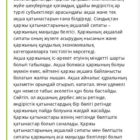
жүйе шеңберінде қоғамдық ұдайы өндірістің әр
түрлі субъектілері арасындағы ақша және тек
ақша қатынастарын ғана білдіреді. Сондықтан
қаржы қатынастарының ақшалай сипаты –
қаржының маңызды белгісі. Қаржының ақшалай
сипаты оның жүзеге асырудың нысанын және
қаржының құндылық экономикалық
категорияларға тиістілігін көрсетеді.
Ақша қаржының іс-әрекет етуінің міндетті шарты
болып табылады. Ақша болмаса қаржының болуы
мүмкін емес, өйткені қаржы ақшаға байланысты
болатын жалпы нышан. Ақша айналыс құралының
қызметін орындай отырып, капитал, яғни үдемелі
құн немесе табыс әкелетін құн бола бастайды.
Сөйтіп, ол ақшаның дербес аясы ретінде,
өндірістік қатынастардың бір бөлігі ретінде
қаржының пайда болуына жағдай жасайды.
Қаржы қатынастары өзінің негізінде бөлгіштік
қатынастар болып саналады. Қаржы
қатынастарының ақшалай сипаты мен бөлгіштік
сипаты қаржының аса маңызды белгілері болып