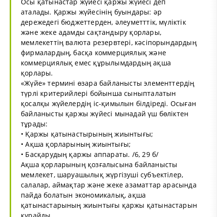
Осы қатынастар жүйесi қаржы жүйесi деп
аталады. Қаржы жүйесiнiң буындары: әр
дережедегi бюджеттерден, әлеуметттiк, мүлiктiк
және жеке адамды сақтандыру қорлары,
мемлекеттiң валюта резервтерi, кәсiпорындардың
фирмалардың, басқа коммерциялық және
коммерциялық емес құрылымдардың ақша
қорлары.
«Жүйе» термині өзара байланысты элементтердің
түрлі критерийлері бойынша сыныпталатын
қосалқы жүйелердің іс-қимылын білдіреді. Осыған
байланысты қаржы жүйесі мынадай үш бөліктен
тұрады:
• Қаржы қатынастырының жиынтығы;
• Ақша қорларының жиынтығы;
• Басқарудың қаржы аппараты. /6, 29 б/
Ақша қорларының қозғалысына байланысты
мемлекет, шаруашылық жүргізуші субъектілер,
салалар, аймақтар және жеке азаматтар арасында
пайда болатын экономикалық, ақша
қатынастарының жиынтығы қаржы қатынастарын
құрайды.