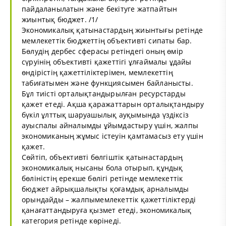
пайдаланылатын және бекiтуге жатпайтын
жиынтық бюджет. /1/
Экономикалық қатынастардың жиынтығы ретінде
мемлекеттік бюджеттің объективті сипаты бар.
Бөлудің дербес сферасы ретіндегі оның өмір
сүруінің объективті қажеттігі ұлғаймалы ұдайы
өндірістің қажеттіліктерімен, мемлекеттің
табиғатымен және функциясымен байланысты.
Бұл тиісті орталықтандырылған ресурстарды
қажет етеді. Ақша қаражаттарын орталықтандыру
бүкіл ұлттық шаруашылық ауқымында үздіксіз
ауыспалы айналымды ұйымдастыру үшін, жалпы
экономиканың жұмыс істеуін қамтамасыз ету үшін
қажет.
Сөйтіп, объективті бөлгіштік қатынастардың
экономикалық нысаны бола отырып, құндық
бөліністің ерекше бөлігі ретінде мемлекеттік
бюджет айрықшалықты қоғамдық арналымды
орындайды – жалпымемлекеттік қажеттіліктерді
қанағаттандыруға қызмет етеді, экономикалық
категория ретінде көрінеді.