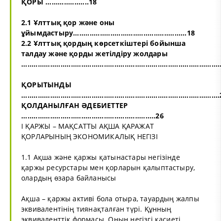
ҚОРЫ .....................18
2.1 Ұлттық қор және оны
ұйымдастыру.......................................................18
2.2 Ұлттық қордың көрсеткіштері бойынша
талдау және қорды жетілдіру жолдары
..............................................................................................
ҚОРЫТЫНДЫ
..............................................................................................
ҚОЛДАНЫЛҒАН ӘДЕБИЕТТЕР
.................................................................26
I ҚАРЖЫ – МАҚСАТТЫ АҚША ҚАРАЖАТ
ҚОРЛАРЫНЫҢ ЭКОНОМИКАЛЫҚ НЕГІЗІ
1.1 Ақша және қаржы қатынастары негізінде
қаржы ресурстары мен қорларын қалыптастыру,
олардың өзара байланысы
Ақша – қаржы активi бола отыра, тауардың жалпы
эквивалентiнiң тиянақталған түрi. Құнның
эквиваленттiк формасы. Оның негiзгi қасиетi