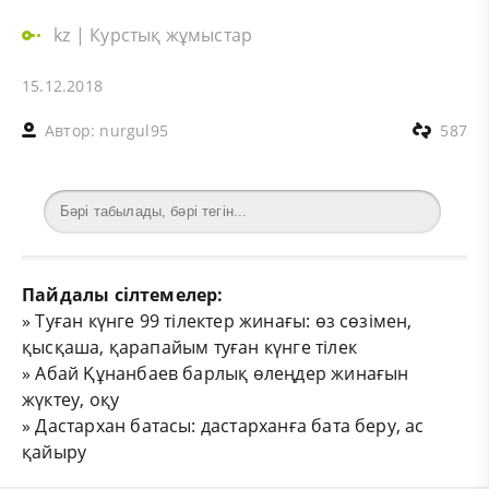
kz
|
Курстық жұмыстар
15.12.2018
Автор:
nurgul95
587
Пайдалы сілтемелер:
»
Туған күнге 99 тілектер жинағы: өз сөзімен,
қысқаша, қарапайым туған күнге тілек
»
Абай Құнанбаев барлық өлеңдер жинағын
жүктеу, оқу
»
Дастархан батасы: дастарханға бата беру, ас
қайыру