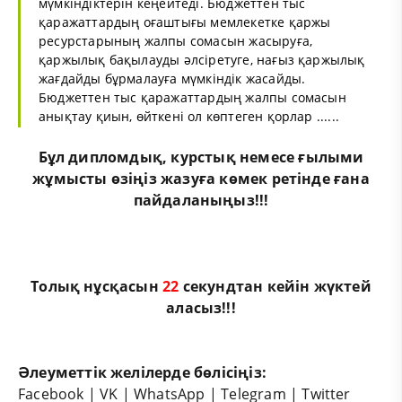
мүмкіндіктерін кеңейтеді. Бюджеттен тыс
қаражаттардың оғаштығы мемлекетке қаржы
ресурстарының жалпы сомасын жасыруға,
қаржылық бақылауды әлсіретуге, нағыз қаржылық
жағдайды бұрмалауға мүмкіндік жасайды.
Бюджеттен тыс қаражаттардың жалпы сомасын
анықтау қиын, өйткені ол көптеген қорлар ......
Бұл
дипломдық
,
курстық
немесе
ғылыми
жұмыс
ты өзіңіз жазуға көмек ретінде ғана
пайдаланыңыз!!!
Толық нұсқасын
21
секундтан кейін жүктей
аласыз!!!
Әлеуметтік желілерде бөлісіңіз:
Facebook
|
VK
|
WhatsApp
|
Telegram
|
Twitter