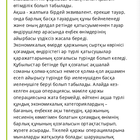
өтiмдiлiк болып табылады.
Ақша - жалпыға бiрдей эквивалент, ерекше тауар,
онда барлық басқа тауардың құны бейнеленедi
және оның делдал ретiнде қатысуыменнен тауар
өндiрушiлер арасында еңбек өнiмдерiнiң
айырбасы үздiксiз жасала бередi.
Экономикалық өмірде қаржының сыртқы көрінісі
қоғамдық өндірістегі әр түрлі қатысушылар
қаражаттарының қозғалысы түрінде болып келеді.
Құбылыстар бетінде бұл қозғалыс ақшалай
соманы қолма-қолсыз немесе қолма-қол ақшамен
есеп айырысу түрінде бір иеленушіден басқа
иеленушіге беруі болып табылады. Алайда кез-
келген ақша операциясы, мәміле қаржы
операциясына жата бермейді, өйткені ақша түрлі
құндық экономикалық категориялардың –
бағаның, еңбекке ақы төлеудің, қаржының,
несиенің көмегімен болатын қоғамдық өнімнің
барлық құнының қозғалысын ортақтастырып,
жүзеге асырады. Тікелей қаржы операцияларына
мыналарды жатқызуға болады: шаруашылық