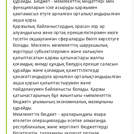
құрайды. Бюджет - мемлекеттiң мiндеттерi мен
функцияларын iске асыруды қаржымен
қамтамасыз етуге арналған орталықтандырылған
ақша қоры.
Қаржылық байланыстардың орасан зор әр
алуандығына жеке ортақ ерекшеліктерімен көзге
түсетін оқшауланған сфераларды бөліп көрсетуге
болады. Мәселен, мемлекеттің шаруашылық
жүргізуші субъектілерімен және халықпен
қалыптасатын қаржы қатынастары жалпы
қоғамдық өнімді құндық бөлудің ерекше саласын
құрайды және қоғамдық қажеттіліктерді
қанағаттандыруға арналған орталықтандырылған
ақша қорын қалыптастырумен және
пайдаланумен байланысты болады. Қаржы
қатынастарының бұл жиынтығы «мемлекеттік
бюджет» ұғымының экономикалық мазмұныны
құрайды.
Мемлекеттiк бюджет - араларындағы өзара
өтелетiн операцияларды есепке алмағанда,
республикалық және жергiлiктi бюджеттердi
бiрiктiретiн, талдамалы ақпарат ретiнде