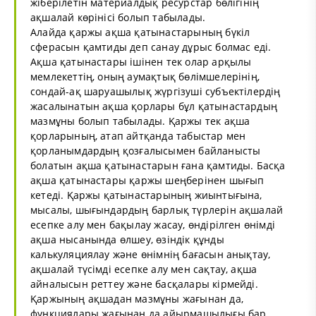
жіберілетін материалдық ресурстар бөлігінің
ақшалай көрінісі болып табылады.
Алайда қаржы ақша қатынастарының бүкіл
сферасын қамтиды деп санау дұрыс болмас еді.
Ақша қатынастары ішінен тек олар арқылы
мемлекеттің, оның аумақтық бөлімшелерінің,
сондай-ақ шаруашылық жүргізуші субъектілердің
жасалынатын ақша қорлары бұл қатынастардың
мазмұны болып табылады. Қаржы тек ақша
қорларының, атап айтқанда табыстар мен
қорланымдардың қозғалысымен байланысты
болатын ақша қатынастарын ғана қамтиды. Басқа
ақша қатынастары қаржы шеңберінен шығып
кетеді. Қаржы қатынастарының жиынтығына,
мысалы, шығындардың барлық түрлерін ақшалай
есепке алу мен бақылау жасау, өндірілген өнімді
ақша нысанында өлшеу, өзіндік құнды
калькуляциялау және өнімнің бағасын анықтау,
ақшалай түсімді есепке алу мен сақтау, ақша
айналысын реттеу және басқалары кірмейді.
Қаржының ақшадан мазмұны жағынан да,
функциялары жағынан да айырмашылығы бар.