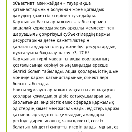
объективтi мән-жайдан – тауар-ақша
қатынастарының болуынан және қоғамдық
дамудың қажеттiлiктерiнен туындайды.
Қаржының басты арналымы – табыстар мен
ақшалай қорларды жасау арқылы мемлекет пен
шаруашылық жүргiзушi субъектiлердiң қаржы
ресурстарына деген қажеттiлiктерiн
қанағаттандырып отыру және бұл ресурстардың
жұмсалуына бақылау жасау. /3, 17 б/
Қаржының түрлі мақсатты ақша қорларының
қозғалысында көрінуі оның маңызды ерекше
белгісі болып табылады. Ақша қорлары, істің шын
мәнінде қаржы қатынастарының объектілері
болып табылады.
Нақты жұмсауға арналған мақсатты ақша-қаржы
қорлары қоғамдық өндіріс қатысушыларының
барлығында, өндірістік емес сферада қаржылық
әдістердің көмегімен жасалынады. Әдістер, қаржы
қатынастарындағы іс-қимылдың амалдары
ретінде директивалық, яғни қажетті, сөзсіз
болатын міндетті сипатты игеріп алады, мұның өзі