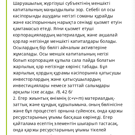
Шаруашылық жүргізуші субъектінің меншікті
капиталының маңыздылығы зор. Себебі ол осы
кәсіпорынды ашудағы негізгі соманы құрайды
және кәсіпорынның нарықта сенімді қызмет етуін
қамтамасыз етеді. Яғни қызмет етуші
корпорациялардың материалдық және ақшалай
қорлар негізінде меншікті капиталдары болады.
Осылардың бір бөлігі айналым активтеріне
жұмсалады. Осы меншік капиталының негізі
болып корпорация құлыла сала пайда болатын
жарғылық қор негізінде көрініс табады. Бұл
жарғылық қордың құрамы кәсіпорынға қатысушы
инвесторлардың және қатысушылардың
инвестициялары немесе затттай салымдары
арқылы іске асады. /8, 42 б/
2. Егер жиынтық өнімнің (c+v+m) материалдық-
заттық және құндық құрылымына, оның бөлінісіне
және бұл процестегі орнына сүйенсек, онда қаржы
ресурстарының ұғымы басқаша көрінеді. Егер
қайталама есептің элементін шығарып тастасақ,
онда қаржы ресурстарының ұғымы тікелей