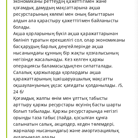
экономиканы реттеудің қажеттігімен және
қоғамдық дамудың мақсаттарына ақша
ресурстарының көлемі мен оның бағыттарын
алдын ала қарастыру қажеттігімен байланысты
болады.
Ақша қорларының бүкіл ақша қаражаттарынан
бөлініп тұратын ерекшелігі сол, олар экономиканы
басқарудың барлық деңгейлерінде ақша
нысанындағы құнның бір жақты қозғалысының
негізінде жасалынады. Кез келген қаржы
операциясы баламасыздықпен сипатталады.
Салалық қаржыларда қорлардағы ақша
қаражаттарының ішкішаруашылық мақсатты
оқшаулануының ұқсас қағидаты қолданылады. /5,
24 б/
Қоғамдық жалпы өнім мен ұлттық табысты
арттыру қаржы ресурстары өсуінің басты шарты
болып табылады. Қаржы ресурстарында негізгі
орынды таза табыс (пайда, қосылған құнға
салынатын салық, акциздер, кеден төлемдері,
жарналар нысанындағы) және амортизациялық
аударымдар алады.