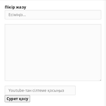
Пікір жазу
Сурет қосу