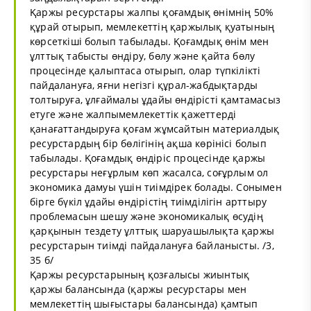
Қаржы ресурстары жалпы қоғамдық өнімнің 50%
құрай отырып, мемлекеттің қаржылық қуатының
көрсеткіші болып табылады. Қоғамдық өнім мен
ұлттық табысты өндіру, бөлу және қайта бөлу
процесінде қалыптаса отырып, олар түпкілікті
пайдалануға, яғни негізгі құрал-жабдықтарды
толтыруға, ұлғаймалы ұдайы өндірісті қамтамасыз
етуге және жалпымемлекеттік қажеттерді
қанағаттандыруға қоғам жұмсайтын материалдық
ресурстардың бір бөлігінің ақша көрінісі болып
табылады. Қоғамдық өндіріс процесінде қаржы
ресурстары неғұрлым көп жасалса, соғұрлым ол
экономика дамуы үшін тиімдірек болады. Сонымен
бірге бүкіл ұдайы өндірістің тиімділігін арттыру
проблемасын шешу және экономикалық өсудің
қарқынын тездету ұлттық шаруашылықта қаржы
ресурстарын тиімді пайдалануға байланысты. /3,
35 б/
Қаржы ресурстарының қозғалысы жиынтық
қаржы балансында (қаржы ресурстары мен
мемлекеттің шығыстары балансында) қамтып