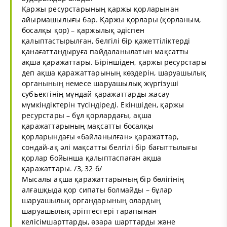
Қаржы ресурстарының қаржы қорларынан
айырмашылығы бар. Қаржы қорлары (қорланым,
босалқы қор) – қаржылық әдіспен
қалыптастырылған, белгілі бір қажеттіліктерді
қанағаттандыруға пайдаланылатын мақсатты
ақша қаражаттары. Біріншіден, қаржы ресурстары
деп ақша қаражаттарының көздерін, шаруашылық
органының немесе шаруашылық жүргізуші
субъектінің мұндай қаражаттарды жасау
мүмкіндіктерін түсіндіреді. Екіншіден, қаржы
ресурстары – бұл қорлардағы, ақша
қаражаттарының мақсатты босалқы
қорларындағы «байланылған» қаражаттар,
сондай-ақ әлі мақсатты белгілі бір бағыттылығы
қорлар бойынша қалыптаспаған ақша
қаражаттары. /3, 32 б/
Мысалы ақша қаражаттарының бір бөлігінің
алғашқыда қор сипаты болмайды – бұлар
шаруашылық органдарының олардың
шаруашылық әріптестері тарапынан
келісімшарттарды, өзара шарттарды және