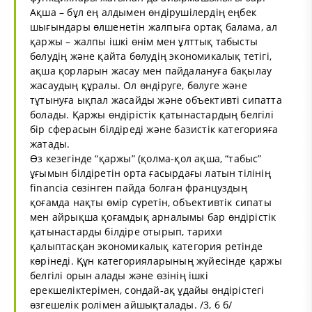
Ақша – бұл ең алдымен өндірушілердің еңбек
шығындары өлшенетін жалпыға ортақ балама, ал
қаржы – жалпы ішкі өнім мен ұлттық табысты
бөлудің және қайта бөлудің экономикалық тетігі,
ақша қорларын жасау мен пайдалануға бақылау
жасаудың құралы. Ол өндіруге, бөлуге және
тұтынуға ықпал жасайды және объективті сипатта
болады. Қаржы өндірістік қатынастардың белгілі
бір сферасын білдіреді және базистік категорияға
жатады.
Өз кезегінде “қаржы” (қолма-қол ақша, “табыс”
ұғымын бiлдiретiн орта ғасырдағы латын тiлiнiң
financia сөзiнген пайда болған француздың
қоғамда нақты өмiр сүретiн, объективтiк сипаты
мен айрықша қоғамдық арналымы бар өндiрiстiк
қатынастарды бiлдiре отырып, тарихи
қалыптасқан экономикалық категория ретiнде
көрiнедi. Құн категорияларының жүйесiнде қаржы
белгiлi орын алады және өзiнiң iшкi
ерекшелiктерiмен, сондай-ақ ұдайы өндiрiстегi
өзгешелiк ролiмен айшықталады. /3, 6 б/