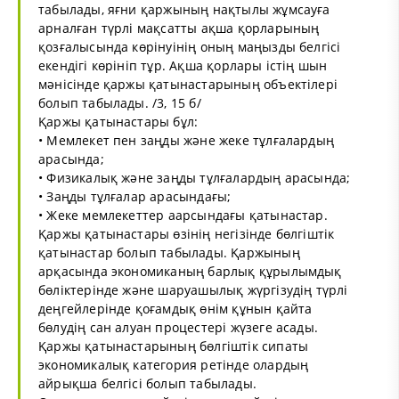
табылады, яғни қаржының нақтылы жұмсауға
арналған түрлі мақсатты ақша қорларының
қозғалысында көрінуінің оның маңызды белгісі
екендігі көрініп тұр. Ақша қорлары істің шын
мәнісінде қаржы қатынастарының объектілері
болып табылады. /3, 15 б/
Қаржы қатынастары бұл:
• Мемлекет пен заңды және жеке тұлғалардың
арасында;
• Физикалық және заңды тұлғалардың арасында;
• Заңды тұлғалар арасындағы;
• Жеке мемлекеттер аарсындағы қатынастар.
Қаржы қатынастары өзiнiң негiзiнде бөлгiштiк
қатынастар болып табылады. Қаржының
арқасында экономиканың барлық құрылымдық
бөлiктерiнде және шаруашылық жүргiзудiң түрлi
деңгейлерiнде қоғамдық өнiм құнын қайта
бөлудiң сан алуан процестерi жүзеге асады.
Қаржы қатынастарының бөлгiштiк сипаты
экономикалық категория ретiнде олардың
айрықша белгiсi болып табылады.