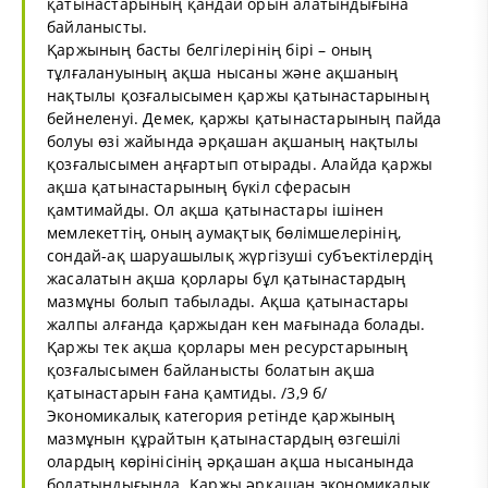
қатынастарының қандай орын алатындығына
байланысты.
Қаржының басты белгілерінің бірі – оның
тұлғалануының ақша нысаны және ақшаның
нақтылы қозғалысымен қаржы қатынастарының
бейнеленуі. Демек, қаржы қатынастарының пайда
болуы өзі жайында әрқашан ақшаның нақтылы
қозғалысымен аңғартып отырады. Алайда қаржы
ақша қатынастарының бүкіл сферасын
қамтимайды. Ол ақша қатынастары ішінен
мемлекеттің, оның аумақтық бөлімшелерінің,
сондай-ақ шаруашылық жүргізуші субъектілердің
жасалатын ақша қорлары бұл қатынастардың
мазмұны болып табылады. Ақша қатынастары
жалпы алғанда қаржыдан кен мағынада болады.
Қаржы тек ақша қорлары мен ресурстарының
қозғалысымен байланысты болатын ақша
қатынастарын ғана қамтиды. /3,9 б/
Экономикалық категория ретінде қаржының
мазмұнын құрайтын қатынастардың өзгешілі
олардың көрінісінің әрқашан ақша нысанында
болатындығында. Қаржы әрқашан экономикалық