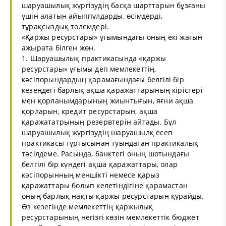
шаруашылық жүргізудің басқа шарттарын бұзғаны
үшін алатын айыппұлдарды, өсімдерді,
тұрақсыздық төлемдері.
«Қаржы ресурстары» ұғымындағы оның екі жағын
ажырата білген жөн.
1. Шаруашылық практикасында «қаржы
ресурстары» ұғымы деп мемлекеттің,
кәсіпорындардың қарамағындағы белгілі бір
кезеңдегі барлық ақша қаражаттарының кірістері
мен қорланымдарының жиынтығын, яғни ақша
қорларын, кредит ресурстарын, ақша
қаражататрының резервтерін айтады. Бұл
шаруашылық жүргізудің шаруашылқ есеп
практикасы тұрғысынан туындаған практикалық
тәсілдеме. Расында, банктегі оның шотындағы
белгілі бір күндегі ақша қаражаттары, олар
кәсіпорынның меншікті немесе қарыз
қаражаттары болып келетіндігіне қарамастан
оның барлық нақты қаржы ресурстарын құрайды.
Өз кезегінде мемлекеттің қаржылық
ресурстарының негізгі көзін мемлекеттік бюджет