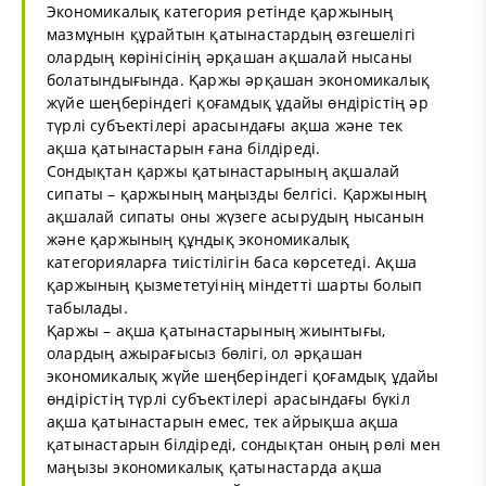
Экономикалық категория ретiнде қаржының
мазмұнын құрайтын қатынастардың өзгешелiгi
олардың көрiнiсiнiң әрқашан ақшалай нысаны
болатындығында. Қаржы әрқашан экономикалық
жүйе шеңберiндегi қоғамдық ұдайы өндiрiстiң әр
түрлi субъектiлерi арасындағы ақша және тек
ақша қатынастарын ғана бiлдiредi.
Сондықтан қаржы қатынастарының ақшалай
сипаты – қаржының маңызды белгiсi. Қаржының
ақшалай сипаты оны жүзеге асырудың нысанын
және қаржының құндық экономикалық
категорияларға тиiстiлiгiн баса көрсетедi. Ақша
қаржының қызмететуiнiң мiндеттi шарты болып
табылады.
Қаржы – ақша қатынастарының жиынтығы,
олардың ажырағысыз бөлігі, ол әрқашан
экономикалық жүйе шеңберіндегі қоғамдық ұдайы
өндірістің түрлі субъектілері арасындағы бүкіл
ақша қатынастарын емес, тек айрықша ақша
қатынастарын білдіреді, сондықтан оның рөлі мен
маңызы экономикалық қатынастарда ақша