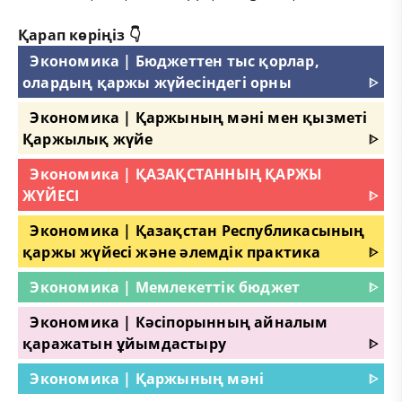
Қарап көріңіз 👇
Экономика | Бюджеттен тыс қорлар,
олардың қаржы жүйесіндегі орны
ᐈ
Экономика | Қаржының мәні мен қызметі
Қаржылық жүйе
ᐈ
Экономика | ҚАЗАҚСТАННЫҢ ҚАРЖЫ
ЖҮЙЕСІ
ᐈ
Экономика | Қазақстан Республикасының
қаржы жүйесі және әлемдік практика
ᐈ
Экономика | Мемлекеттік бюджет
ᐈ
Экономика | Кәсіпорынның айналым
қаражатын ұйымдастыру
ᐈ
Экономика | Қаржының мәні
ᐈ