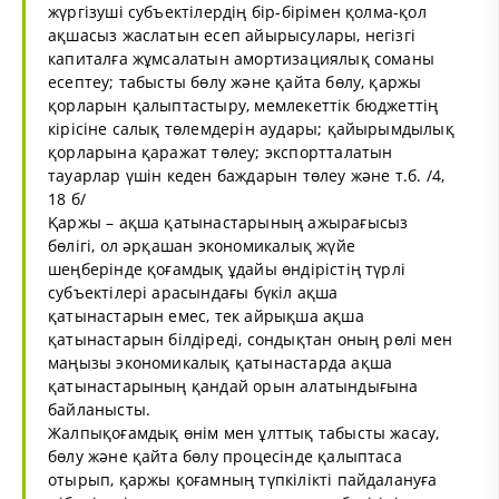
жүргізуші субъектілердің бір-бірімен қолма-қол
ақшасыз жаслатын есеп айырысулары, негізгі
капиталға жұмсалатын амортизациялық соманы
есептеу; табысты бөлу және қайта бөлу, қаржы
қорларын қалыптастыру, мемлекеттік бюджеттің
кірісіне салық төлемдерін аудары; қайырымдылық
қорларына қаражат төлеу; экспортталатын
тауарлар үшін кеден баждарын төлеу және т.б. /4,
18 б/
Қаржы – ақша қатынастарының ажырағысыз
бөлігі, ол әрқашан экономикалық жүйе
шеңберінде қоғамдық ұдайы өндірістің түрлі
субъектілері арасындағы бүкіл ақша
қатынастарын емес, тек айрықша ақша
қатынастарын білдіреді, сондықтан оның рөлі мен
маңызы экономикалық қатынастарда ақша
қатынастарының қандай орын алатындығына
байланысты.
Жалпықоғамдық өнім мен ұлттық табысты жасау,
бөлу және қайта бөлу процесінде қалыптаса
отырып, қаржы қоғамның түпкілікті пайдалануға