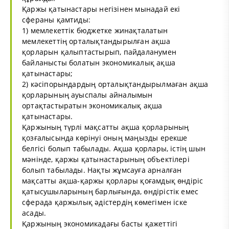
Қаржы қатынастары негізінен мынадай екі
сфераны қамтиды:
1) мемлекеттік бюджетке жинақталатын
мемлекеттің орталықтандырылған ақша
қорларын қалыптастырып, пайдаланумен
байланысты болатын экономикалық ақша
қатынастары;
2) кәсіпорындардың орталықтандырылмаған ақша
қорларының ауыспалы айналымын
ортақтастыратын экономикалық ақша
қатынастары.
Қаржының түрлi мақсатты ақша қорларының
қозғалысында көрiнуi оның маңызды ерекше
белгiсi болып табылады. Ақша қорлары, iстiң шын
мәнiнде, қаржы қатынастарының объектiлерi
болып табылады. Нақты жұмсауға арналған
мақсатты ақша-қаржы қорлары қоғамдық өндiрiс
қатысушыларының барлығында, өндiрiстiк емес
сферада қаржылық әдiстердiң көмегiмен iске
асады.
Қаржының экономикадағы басты қажеттiгi