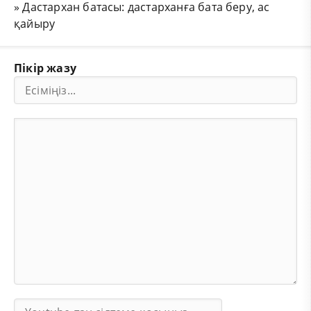
»
Дастархан батасы: дастарханға бата беру, ас
қайыру
Пікір жазу