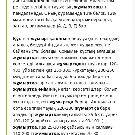
диеталық
өнім
болып есептелінеді. Адам тағам
ретінде негізінен тауықтың
жұмыртқа
сын
пайдаланады. Оның құрамында 13% белок, 12%
май және тағы басқа углеводтар, минералдық
заттар, витаминдер (А, Д, В, Е) бар.
Құс
тың
жұмыртқа
өнім
ін беру уақыты олардың
аналық бездерінің дамып, жетілу дәрежесіне
байланысты болады. Сонымен құстың алғашқы
жұмыртқа
салуы оның жыныстық жетілгенін
көрсетеді. Алғашқы
жұмыртқа
ны тауықтар 120-
180, үйрек пен қаз 250-300, күркетауық 200-250
күндігінде сала бастайды. Бір жылда беретін
жұмыртқа
лар саны және орташа салмағы ­
жұмыртқа
өнім
інің негізгі көрсеткіштері болып
есептелінеді. Әдетте, тауықтар өмірінің екінші
жылында ең көп
жұмыртқа
береді. Ал жылына
орта есеппен тауық 220-230
жұмыртқа
бере
алады, әр
жұмыртқа
ның салмағы 55-65 г; үйрек
100-120 (әрқайсысының салмағы 90-100 г)
жұмыртқа
, қаз 25-30 (әрқайсысының салмағы
110-200 г)
жұмыртқа
, күркетауық 70-80