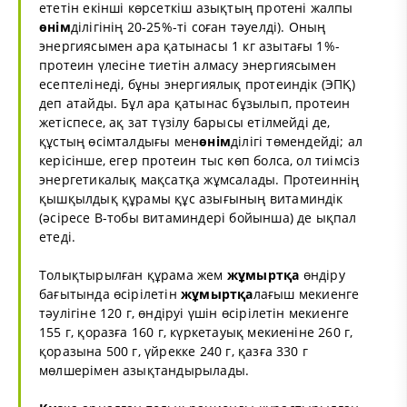
ететін екінші көрсеткіш азықтың протені жалпы
өнім
ділігінің 20-25%-ті соған тәуелді). Оның
энергиясымен ара қатынасы 1 кг азытағы 1%-
протеин үлесіне тиетін алмасу энергиясымен
есептелінеді, бұны энергиялық протеиндік (ЭПҚ)
деп атайды. Бұл ара қатынас бұзылып, протеин
жетіспесе, ақ зат түзілу барысы етілмейді де,
құстың өсімталдығы мен
өнім
ділігі төмендейді; ал
керісінше, егер протеин тыс көп болса, ол тиімсіз
энергетикалық мақсатқа жұмсалады. Протеиннің
қышқылдық құрамы құс азығының витаминдік
(әсіресе В-тобы витаминдері бойынша) де ықпал
етеді.
Толықтырылған құрама жем
жұмыртқа
өндіру
бағытында өсірілетін
жұмыртқа
лағыш мекиенге
тәулігіне 120 г, өндіруі үшін өсірілетін мекиенге
155 г, қоразға 160 г, күркетауық мекиеніне 260 г,
қоразына 500 г, үйрекке 240 г, қазға 330 г
мөлшерімен азықтандырылады.