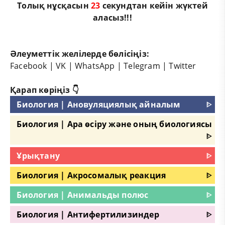
Толық нұсқасын
22
секундтан кейін жүктей
аласыз!!!
Әлеуметтік желілерде бөлісіңіз:
Facebook
|
VK
|
WhatsApp
|
Telegram
|
Twitter
Қарап көріңіз 👇
Биология | Ановуляциялық айналым
ᐈ
Биология | Ара өсіру және оның биологиясы
ᐈ
Ұрықтану
ᐈ
Биология | Акросомалық реакция
ᐈ
Биология | Анимальды полюс
ᐈ
Биология | Антифертилизиндер
ᐈ