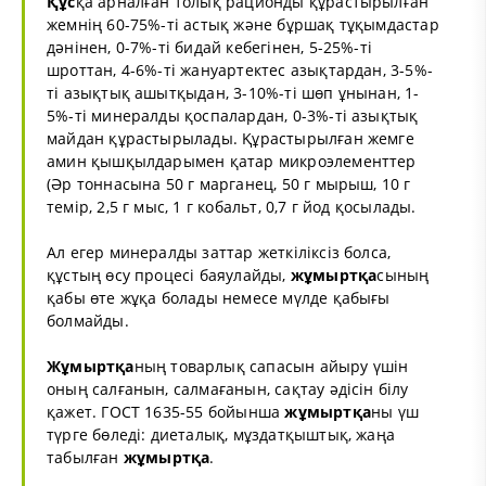
Құс
қа арналған толық рационды құрастырылған
жемнің 60-75%-ті астық және бұршақ тұқымдастар
дәнінен, 0-7%-ті бидай кебегінен, 5-25%-ті
шроттан, 4-6%-ті жануартектес азықтардан, 3-5%-
ті азықтық ашытқыдан, 3-10%-ті шөп ұнынан, 1-
5%-ті минералды қоспалардан, 0-3%-ті азықтық
майдан құрастырылады. Құрастырылған жемге
амин қышқылдарымен қатар микроэлементтер
(Әр тоннасына 50 г марганец, 50 г мырыш, 10 г
темір, 2,5 г мыс, 1 г кобальт, 0,7 г йод қосылады.
Ал егер минералды заттар жеткіліксіз болса,
құстың өсу процесі баяулайды,
жұмыртқа
сының
қабы өте жұқа болады немесе мүлде қабығы
болмайды.
Жұмыртқа
ның товарлық сапасын айыру үшін
оның салғанын, салмағанын, сақтау әдісін білу
қажет. ГОСТ 1635-55 бойынша
жұмыртқа
ны үш
түрге бөледі: диеталық, мұздатқыштық, жаңа
табылған
жұмыртқа
.