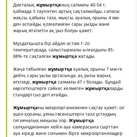
Диеталық
жұмыртқа
ның салмағы 40-54 г,
қоймада 5 тәуліктен артық сақталмайды, сапасы
жақсы, қабығы таза, мықты, ауалық орыны 4 мм-
ден аспайды, қозғалмаған сары уызды және
жарық өткізетін ақ уыз болуы қажет.
Мұздатқышта бір айдан астам 1-2о
температурада, салыстырмалы ылғалдығы 85-
88%-те сақталған
жұмыртқа
жатады.
Жаңа табылған
жұмыртқа
ауалық орыны 7 мм-ге
дейін, сары уызы ортасында, ақ уызы жарық
өткізеді,
жұмыртқа
салмағы 47 г болады. Бұндай
көрсеткіштерге сәйкес келмеген
жұмыртқа
ларды
стандартсыз деп атайды.
Жұмыртқа
ны микроорганизмнен сақтау қажет, ол
үшін қораны, ұяны,төсеніштерін таза ұстаудың
гигиеналық маңызы зор.
Жұмыртқа
салқындағаннан кейін ауа камерасына сырттан
ауа кіреді және сонымен бірге микроорганизмдер