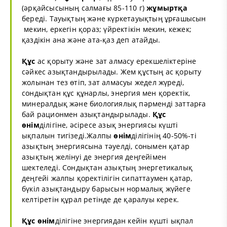
(әрқайсысының салмағы 85-110 г)
жұмыртқа
береді. Тауықтың және күркетауықтың ұрғашысын
­ мекин, еркегін қораз; үйректікін мекин, кежек;
қаздікін ана және ата-қаз деп атайды.
Құс
ас қорыту және зат алмасу ерекшеліктеріне
сәйкес азықтандырылады. Жем құстың ас қорыту
жолынан тез өтіп, зат алмасуы жедел жүреді,
сондықтан құс құнарлы, энергия мен қоректік,
минералдық және биологиялық пәрменді заттарға
бай рационмен азықтандырылады.
Құс
өнім
ділігіне, әсіресе азық энергиясы күшті
ықпалын тигізеді.Жалпы
өнім
ділігінің 40-50%-ті
азықтың энергиясына тәуелді, сонымен қатар
азықтың желінуі де энергия деңгейімен
шектеледі. Сондықтан азықтың энергетикалық
деңгейі жалпы қоректілігін сипаттаумен қатар,
бүкіл азықтандыру барысын нормалық жүйеге
келтіретін құрал ретінде де қаралуы керек.
Құс
өнім
ділігіне энергиядан кейін күшті ықпал