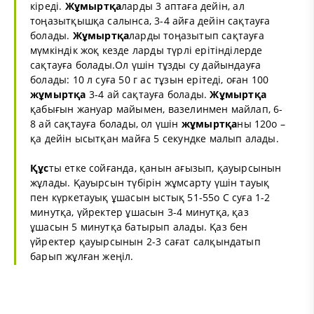
кіреді.
Жұмыртқа
ларды 3 аптаға дейін, ал
тоңазытқышқа салынса, 3-4 айға дейін сақтауға
болады.
Жұмыртқа
ларды тоңазытып сақтауға
мүмкіндік жоқ кезде ларды түрлі ерітінділерде
сақтауға болады.Ол үшін тұзды су дайындауға
болады: 10 л суға 50 г ас тұзын ерітеді, оған 100
жұмыртқа
3-4 ай сақтауға болады.
Жұмыртқа
қабығын жануар майымен, вазелинмен майлап, 6-
8 ай сақтауға болады, ол үшін
жұмыртқа
ны 120о –
қа дейін ысытқан майға 5 секундке малып алады.
Құс
ты етке сойғанда, қанын ағызып, қауырсынын
жұлады. Қауырсын түбірін жұмсарту үшін тауық
пен күркетауық ұшасын ыстық 51-55о С суға 1-2
минутқа, үйректер ұшасын 3-4 минутқа, қаз
ұшасын 5 минутқа батырып алады. Қаз бен
үйректер қауырсынын 2-3 сағат салқындатып
барып жұлған жеңіл.