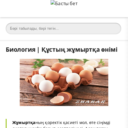
Биология | Құстың жұмыртқа өнімі
Жұмыртқа
ның қоректік қасиеті мол, өте сіңімді