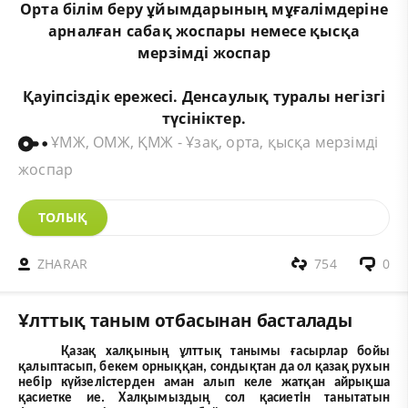
Орта
білім
беру
ұйымдарының
мұғалімдеріне
арналған
сабақ
жоспары
немесе
қысқа
мерзімді
жоспар
Қауіпсіздік
ережесі
.
Денсаулық
туралы
негізгі
түсініктер
.
ҰМЖ, ОМЖ, ҚМЖ - Ұзақ, орта, қысқа мерзімді
жоспар
ТОЛЫҚ
ZHARAR
754
0
Ұлттық таным отбасынан басталады
Қазақ халқының ұлттық танымы ғасырлар бойы
қалыптасып, бекем орныққан, сондықтан да ол қазақ рухын
небір күйзелістерден аман алып келе жатқан айрықша
қасиетке ие. Халқымыздың сол қасиетін танытатын