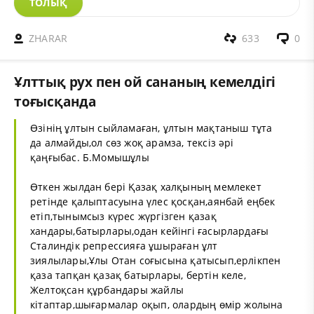
ТОЛЫҚ
ZHARAR
633
0
Ұлттық рух пен ой сананың кемелдігі
тоғысқанда
Өзінің ұлтын сыйламаған, ұлтын мақтаныш тұта
да алмайды,ол сөз жоқ арамза, тексіз әрі
қаңғыбас. Б.Момышұлы
Өткен жылдан бері Қазақ халқының мемлекет
ретінде қалыптасуына үлес қосқан,аянбай еңбек
етіп,тынымсыз күрес жүргізген қазақ
хандары,батырлары,одан кейінгі ғасырлардағы
Сталиндік репрессияға ұшыраған ұлт
зиялылары,Ұлы Отан соғысына қатысып,ерлікпен
қаза тапқан қазақ батырлары, бертін келе,
Желтоқсан құрбандары жайлы
кітаптар,шығармалар оқып, олардың өмір жолына