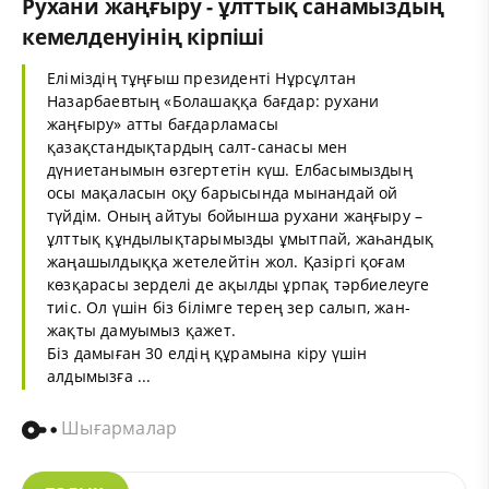
Рухани жаңғыру - ұлттық санамыздың
кемелденуінің кірпіші
Еліміздің тұңғыш президенті Нұрсұлтан
Назарбаевтың «Болашаққа бағдар: рухани
жаңғыру» атты бағдарламасы
қазақстандықтардың салт-санасы мен
дүниетанымын өзгертетін күш. Елбасымыздың
осы мақаласын оқу барысында мынандай ой
түйдім. Оның айтуы бойынша рухани жаңғыру –
ұлттық құндылықтарымызды ұмытпай, жаһандық
жаңашылдыққа жетелейтін жол. Қазіргі қоғам
көзқарасы зерделі де ақылды ұрпақ тәрбиелеуге
тиіс. Ол үшін біз білімге терең зер салып, жан-
жақты дамуымыз қажет.
Біз дамыған 30 елдің құрамына кіру үшін
алдымызға ...
Шығармалар