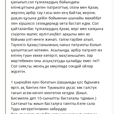
қанығып,сол тұлғалардың бойындағы
еліне,ұлтына деген патриоттық сезім мен Қазақ
жерінің әрбір тау-тасы мен кең байтақ жеріне,
ұшқан құсына дейін бойымнан шынайы махаббат
пен кіршіксіз сезімдерімді оята бастап едім. Сол
қайталанбас тұлғалардың Қазақ жері мен халқына
сіңірген өшпес ерлігі,еңбегі арқылы мен өз
бойыма үлгі-өнеге жинап, тәлім-тәрбие алып,
Тәуелсіз Қазақстанымның нағыз патриоты болып
қалыптасып келемін. Асылында, әрбір патриот-өз
елінің туын көкке көтеріп, мақтанышпен, зор
мәртебемен оны асқақтатуды қалайды емес пе?!
Сол сияқты, менің де көңілімде сондай ойлар
жүретін.
1 қыркүйек күні болатын.Шашымды қос бұрымға
өріп, ақ бантик пен Туымызға ұқсас көк галстук
тағып әсем киініп мектепке келдім. (Биыл,
Бисмиллә деп 10-сыныпты бастағалы тұрмын.)
Салтанатты жиын басталуға таяпты.Келе сала
Туды көтеретінімнен хабардар