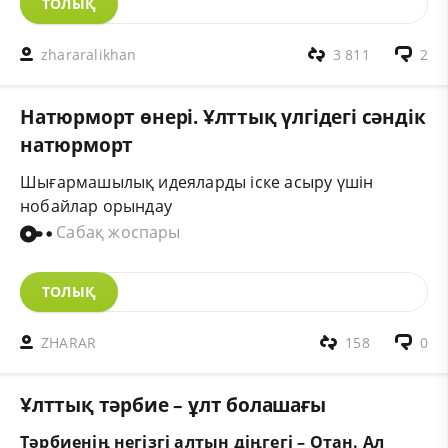
ТОЛЫҚ
zhararalikhan
3 811
2
Натюрморт өнері. Ұлттық үлгідегі сәндік
натюрморт
Шығармашылық идеяларды іске асыру үшін
нобайлар орындау
Сабақ жоспары
ТОЛЫҚ
ZHARAR
158
0
Ұлттық тәрбие – ұлт болашағы
Тәрбиенің негізгі алтын діңгегі – Отан. Ал