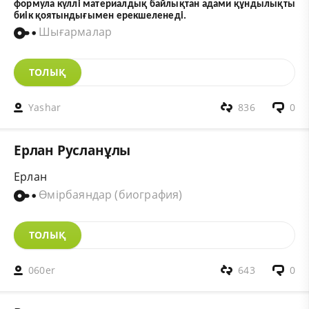
формула күллі материалдық байлықтан адами құндылықты
биік қоятындығымен ерекшеленеді.
Шығармалар
ТОЛЫҚ
Yashar
836
0
Ерлан Русланұлы
Ерлан
Өмірбаяндар (биография)
ТОЛЫҚ
060er
643
0