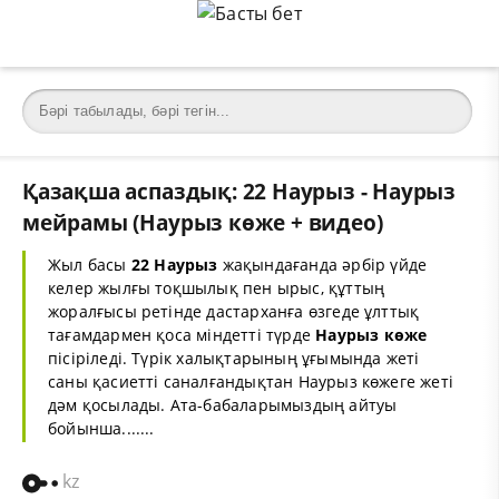
Қазақша аспаздық: 22 Наурыз - Наурыз
мейрамы (Наурыз көже + видео)
Жыл басы
22 Наурыз
жақындағанда әрбір үйде
келер жылғы тоқшылық пен ырыс, құттың
жоралғысы ретінде дастарханға өзгеде ұлттық
тағамдармен қоса міндетті түрде
Наурыз көже
пісіріледі. Түрік халықтарының ұғымында жеті
саны қасиетті саналғандықтан Наурыз көжеге жеті
дәм қосылады. Ата-бабаларымыздың айтуы
бойынша.......
kz