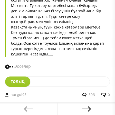
болып,аңтарылып,бір жағынан қуанып қалдым.
Мектепте Ту көтеру мәртебесі маған бұйырады
деп кім ойлаған?! Бәз біреу үшін бұл жай ғана бір
жіпті тартып тұрып, Туды көтере салу
шығар.Бірақ, мен үшін-өз елімнің,
Қазақстанымның туын көкке көтеру зор мәртебе.
Көк туды қалықтатқан кезімде, желбіреген көк
Тумен бірге менің де төбем көкке жеткендей
болды.Осы сәтте Тәуелсіз Елімнің аспанына қарап
тұрып жүрегімдегі алапат патриоттық сезімнің
күшейгенін сезіндім......
Эсселер
ТОЛЫҚ
nurgul95
593
0