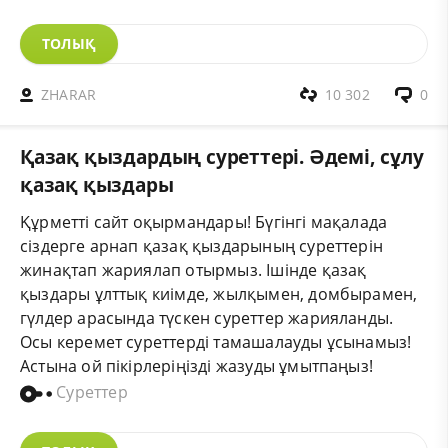
ТОЛЫҚ
ZHARAR
10 302
0
Қазақ қыздардың суреттері. Әдемі, сұлу
қазақ қыздары
Құрметті сайт оқырмандары! Бүгінгі мақалада
сіздерге арнап қазақ қыздарының суреттерін
жинақтап жариялап отырмыз. Ішінде қазақ
қыздары ұлттық киімде, жылқымен, домбырамен,
гүлдер арасында түскен суреттер жарияланды.
Осы керемет суреттерді тамашалауды ұсынамыз!
Астына ой пікірлеріңізді жазуды ұмытпаңыз!
Суреттер