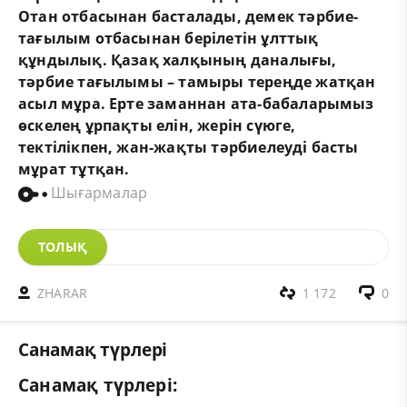
Отан отбасынан басталады, демек тәрбие-
тағылым отбасынан берілетін ұлттық
құндылық. Қазақ халқының даналығы,
тәрбие тағылымы – тамыры тереңде жатқан
асыл мұра. Ерте заманнан ата-бабаларымыз
өскелең ұрпақты елін, жерін сүюге,
тектілікпен, жан-жақты тәрбиелеуді басты
мұрат тұтқан.
Шығармалар
ТОЛЫҚ
ZHARAR
1 172
0
Санамақ түрлері
Санамақ түрлері: