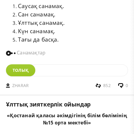
Саусақ санамақ.
Сан санамақ.
Ұлттық санамақ.
Күн санамақ.
Тағы да басқа.
Санамақтар
ТОЛЫҚ
ZHARAR
852
0
Ұлттық зияткерлік ойындар
«Қостанай қаласы әкімдігінің білім бөлімінің
№15 орта мектебі»