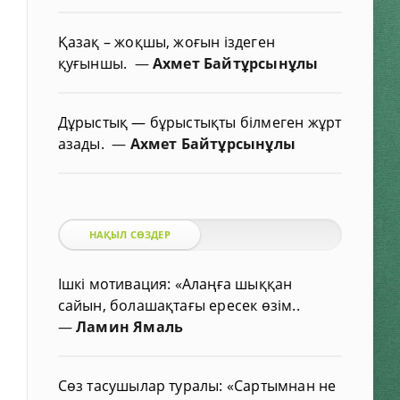
Қазақ – жоқшы, жоғын іздеген
қуғыншы.
—
Ахмет Байтұрсынұлы
Дұрыстық — бұрыстықты білмеген жұрт
азады.
—
Ахмет Байтұрсынұлы
НАҚЫЛ СӨЗДЕР
Ішкі мотивация: «Алаңға шыққан
сайын, болашақтағы ересек өзім..
—
Ламин Ямаль
Сөз тасушылар туралы: «Сартымнан не