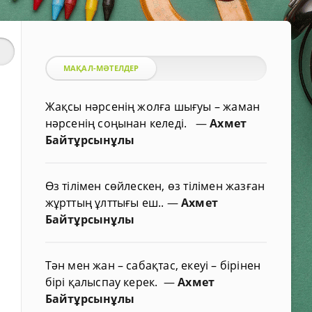
МАҚАЛ-МӘТЕЛДЕР
Жақсы нәрсенің жолға шығуы – жаман
нәрсенің соңынан келеді.
—
Ахмет
Байтұрсынұлы
Өз тілімен сөйлескен, өз тілімен жазған
жұрттың ұлттығы еш..
—
Ахмет
Байтұрсынұлы
Тән мен жан – сабақтас, екеуі – бірінен
бірі қалыспау керек.
—
Ахмет
Байтұрсынұлы