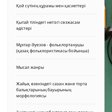
Қой сүтінің құрамы мен қасиеттері
Қытай тіліндегі негізгі сөзжасам
әдістері
Мұхтар Әуезов - фольклортанушы
(қазақ фольклористикасы бойынша)
Мысал жанры
Жайық өзеніндегі сазан және торта
балықтарының бауырының
морфологиясы