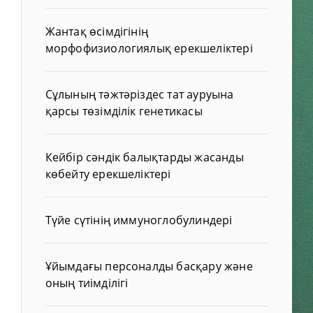
Жантақ өсімдігінің
морфофизиологиялық ерекшеліктері
Сұлының тәжтәріздес тат ауруына
қарсы төзімділік генетикасы
Кейбір сәндік балықтарды жасанды
көбейту ерекшеліктері
Түйе сүтінің иммуноглобулиндері
Ұйымдағы персоналды басқару және
оның тиімділігі