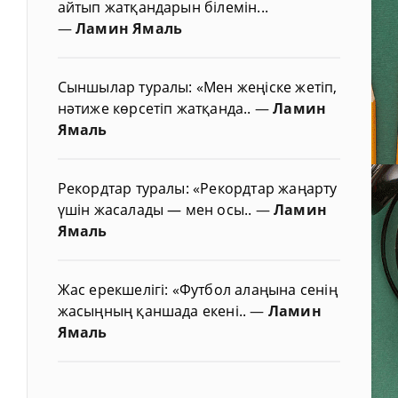
айтып жатқандарын білемін...
—
Ламин Ямаль
Сыншылар туралы: «Мен жеңіске жетіп,
нәтиже көрсетіп жатқанда..
—
Ламин
Ямаль
Рекордтар туралы: «Рекордтар жаңарту
үшін жасалады — мен осы..
—
Ламин
Ямаль
Жас ерекшелігі: «Футбол алаңына сенің
жасыңның қаншада екені..
—
Ламин
Ямаль