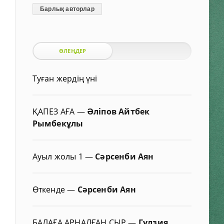
Барлық авторлар
ӨЛЕҢДЕР
Туған жердің үні
ҚАПЕЗ АҒА
—
Әліпов Айтбек
Рымбекұлы
Ауыл жолы 1
—
Сәрсенби Аян
Өткенде
—
Сәрсенби Аян
БАЛАҒА АРНАЛҒАН СЫР
—
Гүлзия