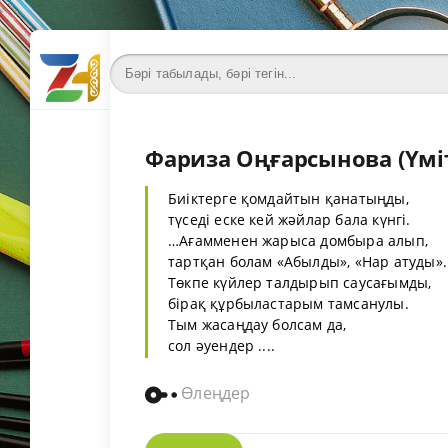
Фариза Оңғарсынова (Үміт
Биіктерге қомдайтын қанатыңды,
түседі еске кей жәйлар бала күнгі.
…Ағамменен жарыса домбыра алып,
тартқан болам «Абылды», «Нар атуды».
Төкпе күйлер талдырып саусағымды,
бірақ құрбыластарым тамсанулы.
Тым жасаңдау болсам да,
сол әуендер ....
Өлеңдер