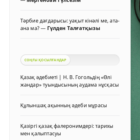
Тәрбие дағдарысы: уақыт кінәлі ме, ата-
ана ма?
—
Гүлден Талғатқызы
СОҢҒЫ ҚОСЫЛҒАНДАР
Қазақ әдебиеті | Н. В. Гогольдің «Өлі
жандар» туындысының аудама нұсқасы
Құлыншақ ақынның әдеби мұрасы
Қазіргі қазақ фалеронимдері: тарихы
мен қалыптасуы