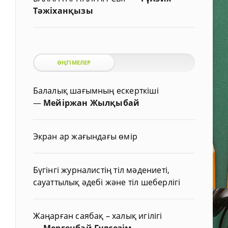
Тәжіханқызы
ӘҢГІМЕЛЕР
Балалық шағымның ескерткіші
—
Мейіржан Жылқыбай
Экран ар жағындағы өмір
Бүгінгі журналистің тіл мәдениеті,
сауаттылық әдебі және тіл шеберлігі
Жаңарған саябақ – халық игілігі
—
Мергенбай Гүлсезім