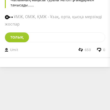
танысады......
ҰМЖ, ОМЖ, ҚМЖ - Ұзақ, орта, қысқа мерзімді
жоспар
ТОЛЫҚ
Umit
650
0