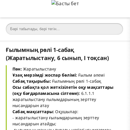
Ғылымның рөлі 1-сабақ
(Жаратылыстану, 6 сынып, I тоқсан)
Пән:
Жаратылыстану
Ұзақ мерзімді жоспар бөлімі:
Ғылым әлемі
Сабақ тақырыбы:
Ғылымның рөлі 1-сабақ
Осы сабақта қол жеткізілетін оқу мақсаттары
(оқу бағдарламасына сілтеме):
6.1.1.1
жаратылыстану ғылымдарының зерттеу
нысандарын атау
Сабақ мақсаттары:
Оқушылар:
- жаратылыстану ғылымдарының зерттеу
нысандарын атайды;
-ғылымның маңызы туралы негізгі ұғымдармен