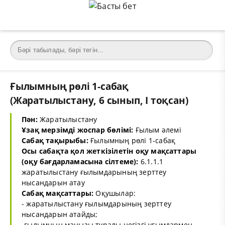
Ғылымның рөлі 1-сабақ
(Жаратылыстану, 6 сынып, I тоқсан)
Пән:
Жаратылыстану
Ұзақ мерзімді жоспар бөлімі:
Ғылым әлемі
Сабақ тақырыбы:
Ғылымның рөлі 1-сабақ
Осы сабақта қол жеткізілетін оқу мақсаттары
(оқу бағдарламасына сілтеме):
6.1.1.1
жаратылыстану ғылымдарының зерттеу
нысандарын атау
Сабақ мақсаттары:
Оқушылар:
- жаратылыстану ғылымдарының зерттеу
нысандарын атайды;
-ғылымның маңызы туралы негізгі ұғымдармен