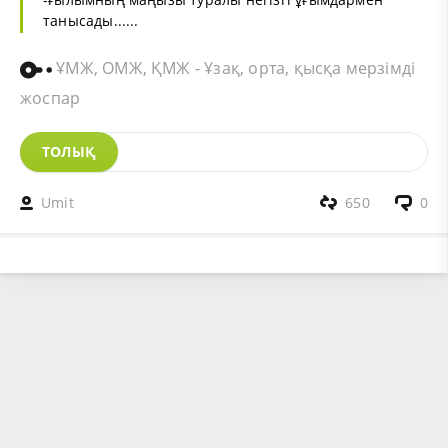
танысады......
ҰМЖ, ОМЖ, ҚМЖ - Ұзақ, орта, қысқа мерзімді
жоспар
ТОЛЫҚ
Umit
650
0