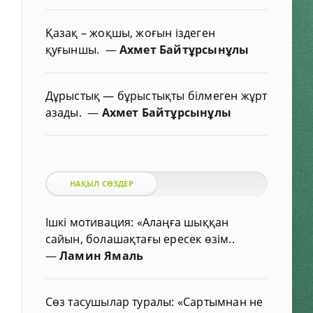
Қазақ – жоқшы, жоғын іздеген
қуғыншы.
—
Ахмет Байтұрсынұлы
Дұрыстық — бұрыстықты білмеген жұрт
азады.
—
Ахмет Байтұрсынұлы
НАҚЫЛ СӨЗДЕР
Ішкі мотивация: «Алаңға шыққан
сайын, болашақтағы ересек өзім..
—
Ламин Ямаль
Сөз тасушылар туралы: «Сартымнан не