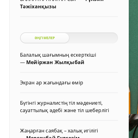
Тәжіханқызы
ӘҢГІМЕЛЕР
Балалық шағымның ескерткіші
—
Мейіржан Жылқыбай
Экран ар жағындағы өмір
Бүгінгі журналистің тіл мәдениеті,
сауаттылық әдебі және тіл шеберлігі
Жаңарған саябақ – халық игілігі
—
Мергенбай Гүлсезім