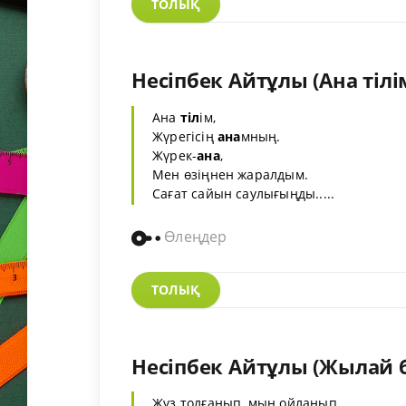
ТОЛЫҚ
Несіпбек Айтұлы (Ана тілі
Ана
тіл
ім,
Жүрегісің
ана
мның.
Жүрек-
ана
,
Мен өзіңнен жаралдым.
Сағат сайын саулығыңды.....
Өлеңдер
ТОЛЫҚ
Несіпбек Айтұлы (Жылай 
Жүз толғанып, мың ойланып,