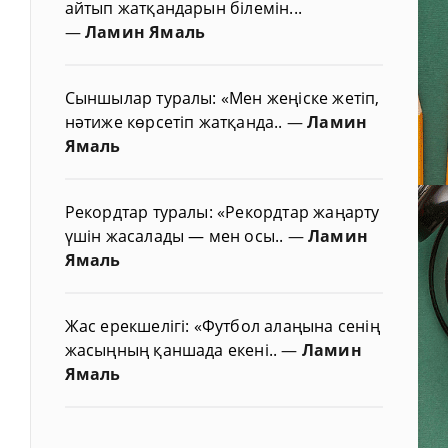
айтып жатқандарын білемін...
—
Ламин Ямаль
Сыншылар туралы: «Мен жеңіске жетіп,
нәтиже көрсетіп жатқанда..
—
Ламин
Ямаль
Рекордтар туралы: «Рекордтар жаңарту
үшін жасалады — мен осы..
—
Ламин
Ямаль
Жас ерекшелігі: «Футбол алаңына сенің
жасыңның қаншада екені..
—
Ламин
Ямаль