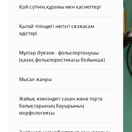
Қой сүтінің құрамы мен қасиеттері
Қытай тіліндегі негізгі сөзжасам
әдістері
Мұхтар Әуезов - фольклортанушы
(қазақ фольклористикасы бойынша)
Мысал жанры
Жайық өзеніндегі сазан және торта
балықтарының бауырының
морфологиясы