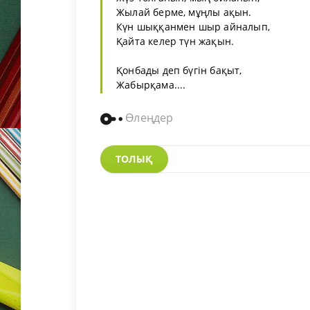
Жылай берме, мұңлы ақын.
Күн шыққанмен шыр айналып,
Қайта келер түн жақын.
Қонбады деп бүгін бақыт,
Жабырқама....
Өлеңдер
ТОЛЫҚ