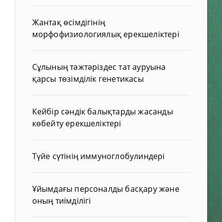
Жантақ өсімдігінің
морфофизиологиялық ерекшеліктері
Сұлының тәжтәріздес тат ауруына
қарсы төзімділік генетикасы
Кейбір сәндік балықтарды жасанды
көбейту ерекшеліктері
Түйе сүтінің иммуноглобулиндері
Ұйымдағы персоналды басқару және
оның тиімділігі