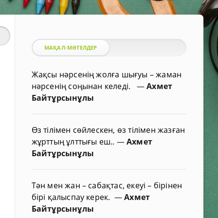
МАҚАЛ-МӘТЕЛДЕР
Жақсы нәрсенің жолға шығуы – жаман
нәрсенің соңынан келеді.
—
Ахмет
Байтұрсынұлы
Өз тілімен сөйлескен, өз тілімен жазған
жұрттың ұлттығы еш..
—
Ахмет
Байтұрсынұлы
Тән мен жан – сабақтас, екеуі – бірінен
бірі қалыспау керек.
—
Ахмет
Байтұрсынұлы