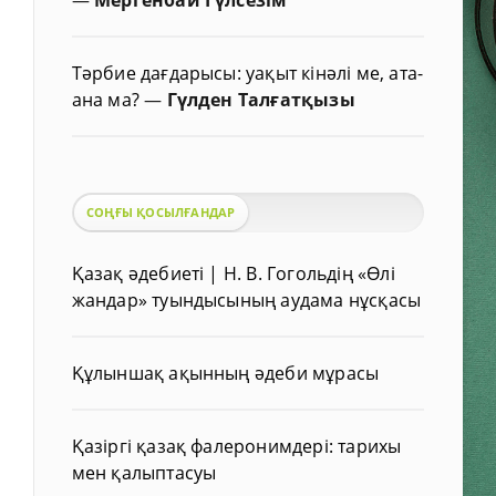
Тәрбие дағдарысы: уақыт кінәлі ме, ата-
ана ма?
—
Гүлден Талғатқызы
СОҢҒЫ ҚОСЫЛҒАНДАР
Қазақ әдебиеті | Н. В. Гогольдің «Өлі
жандар» туындысының аудама нұсқасы
Құлыншақ ақынның әдеби мұрасы
Қазіргі қазақ фалеронимдері: тарихы
мен қалыптасуы