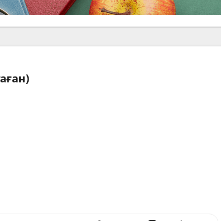
аған)