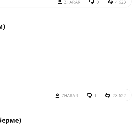
ZHARAR
0
4 623
м)
ZHARAR
1
28 622
берме)