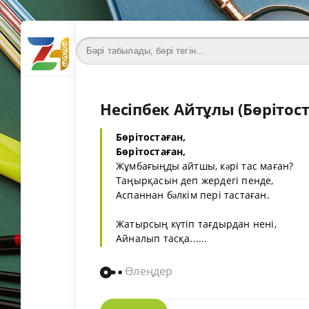
Несіпбек Айтұлы (Бөрітост
Бөрітостаған,
Бөрітостаған,
Жұмбағыңды айтшы, кəрі тас маған?
Таңырқасын деп жердегі пенде,
Аспаннан бəлкім пері тастаған.
Жатырсың күтіп тағдырдан нені,
Айналып тасқа......
Өлеңдер