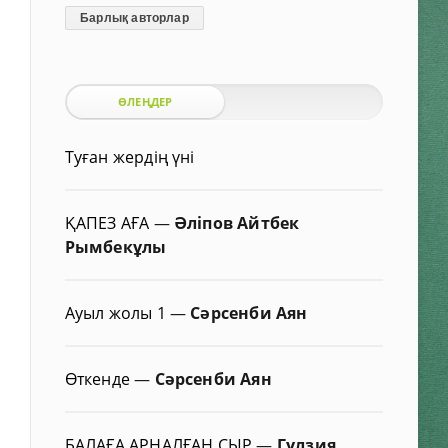
Барлық авторлар
ӨЛЕҢДЕР
Туған жердің үні
ҚАПЕЗ АҒА
—
Әліпов Айтбек
Рымбекұлы
Ауыл жолы 1
—
Сәрсенби Аян
Өткенде
—
Сәрсенби Аян
БАЛАҒА АРНАЛҒАН СЫР
—
Гүлзия