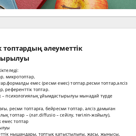
к топтардың әлеуметтік
тырылуы
іктеледі:
ар, микротоптар,
ар,формалды емес (ресми емес) топтар,ресми топтар,әлсіз
, референттік топтар.
ік – психологиялық ұйымдастырылуы мынадай түрде
ғы, ресми топтарға, бейресми топтар, әлсіз дамыған
 топтар – (лат.diffusio – сейілу, төгіліп-жойылу),
к емес топтар
рылуы
еуметтік нышандары, топтық қатыстылығы, жасы, жынысы,