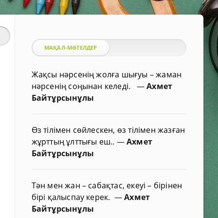
МАҚАЛ-МӘТЕЛДЕР
Жақсы нәрсенің жолға шығуы – жаман
нәрсенің соңынан келеді.
—
Ахмет
Байтұрсынұлы
Өз тілімен сөйлескен, өз тілімен жазған
жұрттың ұлттығы еш..
—
Ахмет
Байтұрсынұлы
Тән мен жан – сабақтас, екеуі – бірінен
бірі қалыспау керек.
—
Ахмет
Байтұрсынұлы