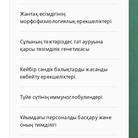
Жантақ өсімдігінің
морфофизиологиялық ерекшеліктері
Сұлының тәжтәріздес тат ауруына
қарсы төзімділік генетикасы
Кейбір сәндік балықтарды жасанды
көбейту ерекшеліктері
Түйе сүтінің иммуноглобулиндері
Ұйымдағы персоналды басқару және
оның тиімділігі