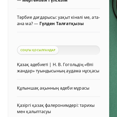
Тәрбие дағдарысы: уақыт кінәлі ме, ата-
ана ма?
—
Гүлден Талғатқызы
СОҢҒЫ ҚОСЫЛҒАНДАР
Қазақ әдебиеті | Н. В. Гогольдің «Өлі
жандар» туындысының аудама нұсқасы
Құлыншақ ақынның әдеби мұрасы
Қазіргі қазақ фалеронимдері: тарихы
мен қалыптасуы