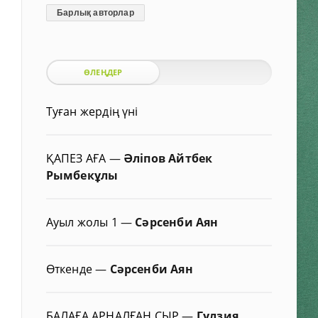
Барлық авторлар
ӨЛЕҢДЕР
Туған жердің үні
ҚАПЕЗ АҒА
—
Әліпов Айтбек
Рымбекұлы
Ауыл жолы 1
—
Сәрсенби Аян
Өткенде
—
Сәрсенби Аян
БАЛАҒА АРНАЛҒАН СЫР
—
Гүлзия