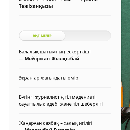
Тәжіханқызы
ӘҢГІМЕЛЕР
Балалық шағымның ескерткіші
—
Мейіржан Жылқыбай
Экран ар жағындағы өмір
Бүгінгі журналистің тіл мәдениеті,
сауаттылық әдебі және тіл шеберлігі
Жаңарған саябақ – халық игілігі
—
Мергенбай Гүлсезім