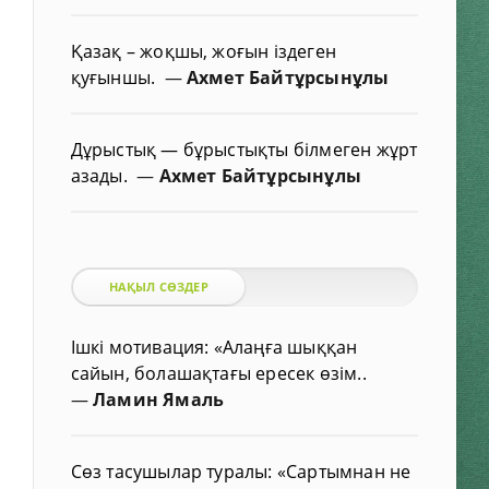
Қазақ – жоқшы, жоғын іздеген
қуғыншы.
—
Ахмет Байтұрсынұлы
Дұрыстық — бұрыстықты білмеген жұрт
азады.
—
Ахмет Байтұрсынұлы
НАҚЫЛ СӨЗДЕР
Ішкі мотивация: «Алаңға шыққан
сайын, болашақтағы ересек өзім..
—
Ламин Ямаль
Сөз тасушылар туралы: «Сартымнан не