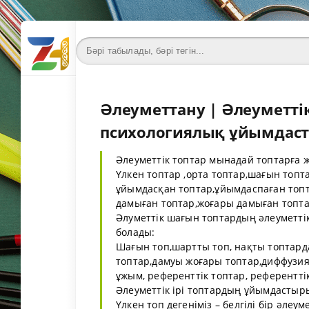
Әлеуметтану | Әлеуметті
психологиялық ұйымдас
Әлеуметтік топтар мынадай топтарға ж
Үлкен топтар ,орта топтар,шағын топт
ұйымдасқан топтар,ұйымдаспаған топт
дамыған топтар,жоғары дамыған топтар
Әлуметтік шағын топтардың әлеуметт
болады:
Шағын топ,шартты топ, нақты топтарда
топтар,дамуы жоғары топтар,диффузиялық
ұжым, референттік топтар, референтті
Әлеуметтік ірі топтардың ұйымдасты
Үлкен топ дегеніміз – белгілі бір әл