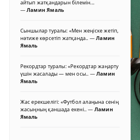
айтып жатқандарын білемін...
—
Ламин Ямаль
Сыншылар туралы: «Мен жеңіске жетіп,
нәтиже көрсетіп жатқанда..
—
Ламин
Ямаль
Рекордтар туралы: «Рекордтар жаңарту
үшін жасалады — мен осы..
—
Ламин
Ямаль
Жас ерекшелігі: «Футбол алаңына сенің
жасыңның қаншада екені..
—
Ламин
Ямаль