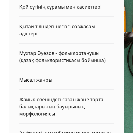
Қой сүтінің құрамы мен қасиеттері
Қытай тіліндегі негізгі сөзжасам
әдістері
Мұхтар Әуезов - фольклортанушы
(қазақ фольклористикасы бойынша)
Мысал жанры
Жайық өзеніндегі сазан және торта
балықтарының бауырының
морфологиясы