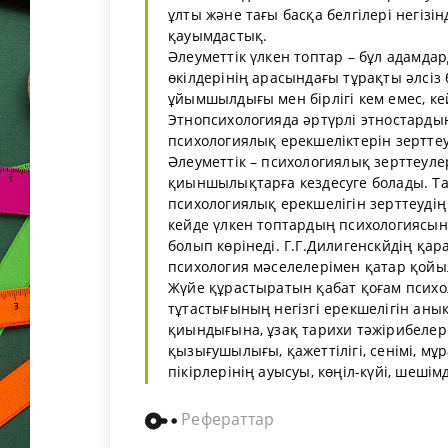
ұлты және тағы басқа белгілері негіз
қауымдастық.
Әлеуметтік үлкен топтар – бұл адамд
өкілдерінің арасындағы тұрақты әлсі
ұйымшылдығы мен бірлігі кем емес, кей
Этнопсихологияда әртүрлі этностардың 
психологиялық ерекшеліктерін зерттеу
Әлеуметтік – психологиялық зерттеул
қиыншылықтарға кездесуге болады. Та
психологиялық ерекшелігін зерттеуді
кейде үлкен топтардың психологиясын
болып көрінеді. Г.Г.Дилигенскйдің қа
психология мәселелерімен қатар қойы
Жүйе құрастыратын қабат қоғам психо
тұтастығының негізгі ерекшелігін анық
қиындығына, ұзақ тарихи тәжірибелер
қызығушылығы, қажеттілігі, сенімі, мұр
пікірлерінің ауысуы, көңіл-күйі, шешімде
Рефераттар