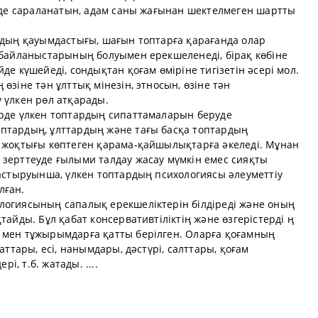
інде сараланатын, адам саны жағынан шектелмеген шартты
ардың қауымдастығы, шағын топтарға қарағанда олар
з байланыстарының болуымен ерекшеленеді, бірақ көбіне
де күшейеді, сондықтан қоғам өміріне тигізетін әсері мол.
өзіне тән ұлттық мінезін, этносын, өзіне тән
 үлкен рөл атқарады.
ерде үлкен топтардың сипаттамаларын беруде
птардың, ұлттардың және тағы басқа топтардың
ң жоқтығы көптеген қарама-қайшылықтарға әкеледі. Мұнан
 зерттеуде ғылыми талдау жасау мүмкін емес сияқты
растыруынша, үлкен топтардың психологиясы әлеуметтіу
лған.
логиясының сапалық ерекшеліктерін білдіреді және оның
тайды. Бұл қабат консервативтіліктің және өзгерістерді ң
 мен тұжырымдарға қатты берілген. Оларға қоғамның
аттары, есі, нанымдары, дәстүрі, салттары, қоғам
рі, т.б. жатады. ....