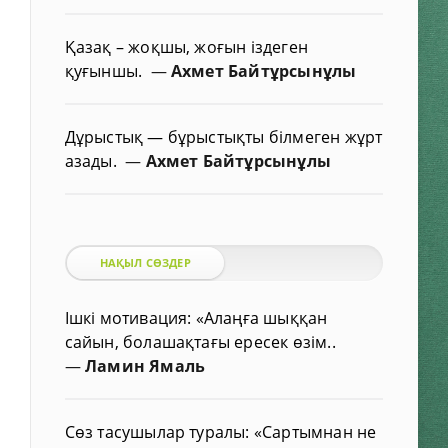
Қазақ – жоқшы, жоғын іздеген
қуғыншы.
—
Ахмет Байтұрсынұлы
Дұрыстық — бұрыстықты білмеген жұрт
азады.
—
Ахмет Байтұрсынұлы
НАҚЫЛ СӨЗДЕР
Ішкі мотивация: «Алаңға шыққан
сайын, болашақтағы ересек өзім..
—
Ламин Ямаль
Сөз тасушылар туралы: «Сартымнан не