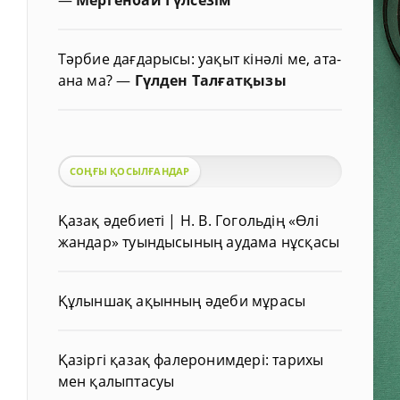
Тәрбие дағдарысы: уақыт кінәлі ме, ата-
ана ма?
—
Гүлден Талғатқызы
СОҢҒЫ ҚОСЫЛҒАНДАР
Қазақ әдебиеті | Н. В. Гогольдің «Өлі
жандар» туындысының аудама нұсқасы
Құлыншақ ақынның әдеби мұрасы
Қазіргі қазақ фалеронимдері: тарихы
мен қалыптасуы