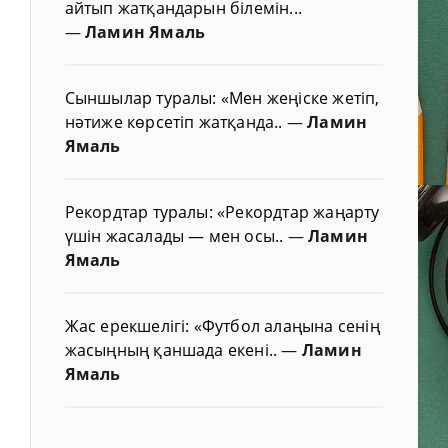
айтып жатқандарын білемін...
—
Ламин Ямаль
Сыншылар туралы: «Мен жеңіске жетіп,
нәтиже көрсетіп жатқанда..
—
Ламин
Ямаль
Рекордтар туралы: «Рекордтар жаңарту
үшін жасалады — мен осы..
—
Ламин
Ямаль
Жас ерекшелігі: «Футбол алаңына сенің
жасыңның қаншада екені..
—
Ламин
Ямаль