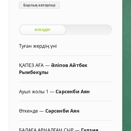
Барлық авторлар
ӨЛЕҢДЕР
Туған жердің үні
ҚАПЕЗ АҒА
—
Әліпов Айтбек
Рымбекұлы
Ауыл жолы 1
—
Сәрсенби Аян
Өткенде
—
Сәрсенби Аян
БАЛАҒА АРНАЛҒАН СЫР
—
Гүлзия