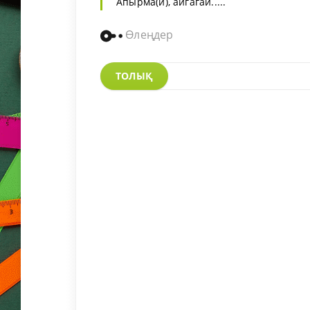
Апырма(й), айгагай.....
Өлеңдер
ТОЛЫҚ