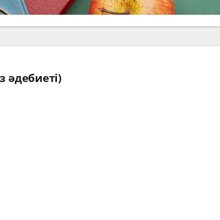
з әдебиеті)