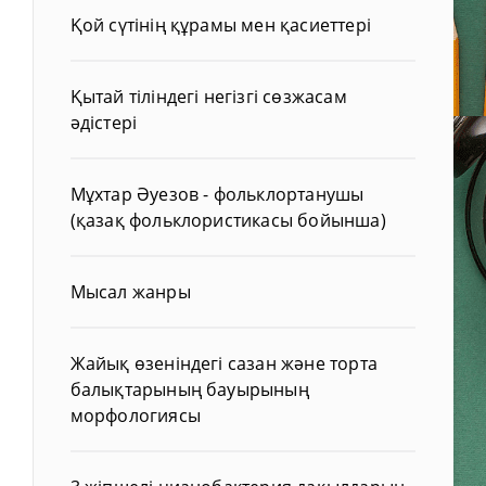
Қой сүтінің құрамы мен қасиеттері
Қытай тіліндегі негізгі сөзжасам
әдістері
Мұхтар Әуезов - фольклортанушы
(қазақ фольклористикасы бойынша)
Мысал жанры
Жайық өзеніндегі сазан және торта
балықтарының бауырының
морфологиясы