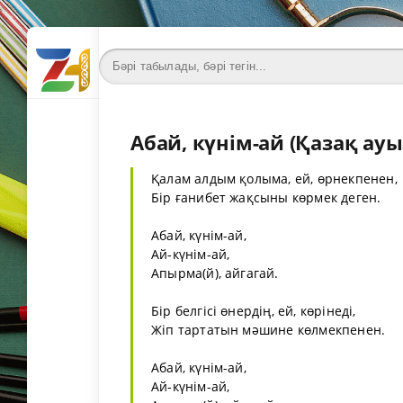
Абай, күнім-ай (Қазақ ауы
Қалам алдым қолыма, ей, өрнекпенен,
Бір ғанибет жақсыны көрмек деген.
Абай, күнім-ай,
Ай-күнім-ай,
Апырма(й), айгагай.
Бір белгісі өнердің, ей, көрінеді,
Жіп тартатын мәшине көлмекпенен.
Абай, күнім-ай,
Ай-күнім-ай,