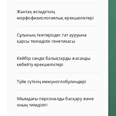
Жантақ өсімдігінің
морфофизиологиялық ерекшеліктері
Сұлының тәжтәріздес тат ауруына
қарсы төзімділік генетикасы
Кейбір сәндік балықтарды жасанды
көбейту ерекшеліктері
Түйе сүтінің иммуноглобулиндері
Ұйымдағы персоналды басқару және
оның тиімділігі