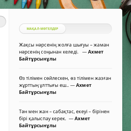
МАҚАЛ-МӘТЕЛДЕР
Жақсы нәрсенің жолға шығуы – жаман
нәрсенің соңынан келеді.
—
Ахмет
Байтұрсынұлы
Өз тілімен сөйлескен, өз тілімен жазған
жұрттың ұлттығы еш..
—
Ахмет
Байтұрсынұлы
Тән мен жан – сабақтас, екеуі – бірінен
бірі қалыспау керек.
—
Ахмет
Байтұрсынұлы