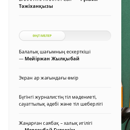
Тәжіханқызы
ӘҢГІМЕЛЕР
Балалық шағымның ескерткіші
—
Мейіржан Жылқыбай
Экран ар жағындағы өмір
Бүгінгі журналистің тіл мәдениеті,
сауаттылық әдебі және тіл шеберлігі
Жаңарған саябақ – халық игілігі
—
Мергенбай Гүлсезім