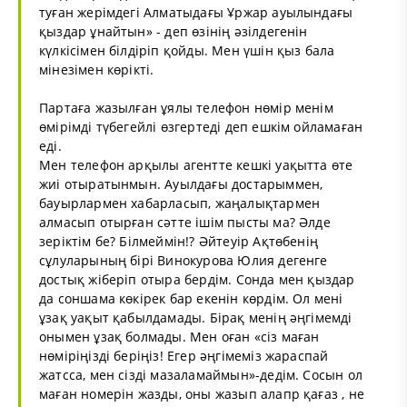
туған жерімдегі Алматыдағы Ұржар ауылындағы
қыздар ұнайтын» - деп өзінің әзілдегенін
күлкісімен білдіріп қойды. Мен үшін қыз бала
мінезімен көрікті.
Партаға жазылған ұялы телефон нөмір менім
өмірімді түбегейлі өзгертеді деп ешкім ойламаған
еді.
Мен телефон арқылы агентте кешкі уақытта өте
жиі отыратынмын. Ауылдағы достарыммен,
бауырлармен хабарласып, жаңалықтармен
алмасып отырған сәтте ішім пысты ма? Әлде
зеріктім бе? Білмеймін!? Әйтеуір Ақтөбенің
сұлуларының бірі Винокурова Юлия дегенге
достық жіберіп отыра бердім. Сонда мен қыздар
да соншама көкірек бар екенін көрдім. Ол мені
ұзақ уақыт қабылдамады. Бірақ менің әңгімемді
онымен ұзақ болмады. Мен оған «сіз маған
нөміріңізді беріңіз! Егер әңгімеміз жараспай
жатсса, мен сізді мазаламаймын»-дедім. Сосын ол
маған номерін жазды, оны жазып алапр қағаз , не