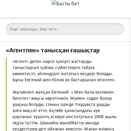
«Агентпен» танысқан ғашықтар
«Агент» деген нәрсе қазіргі жастарды
таныстырып қойма, сүйіктілерін табуға
көмектесіп, үйлендіріп жататын кездері болады.
Бұны Евгений мен Юлия өз бастарынан өткізген.
Әңгімелеп жатқан Евгений: « Мен бала кезімнен
биіктікті жақсы көретінмін. Мүмкін содан болар
ұшқыш болуды, соның ішінде тікұшақта ұшуды
алға мақсат етіп, Ақтөбе қаласындағы әуе
қорғаныс күшінің әскери институтына 2008 жылы
оқуға түстім. Шынайы махаббатты мында
кездестірем деп ойлаған емеспін. Маған өзімнің