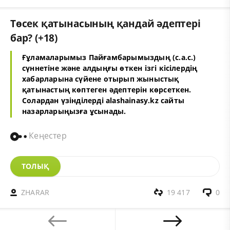
Төсек қатынасының қандай әдептері
бар? (+18)
Ғұламаларымыз Пайғамбарымыздың (с.а.с.)
сүннетіне және алдыңғы өткен ізгі кісілердің
хабарларына сүйене отырып жыныстық
қатынастың көптеген әдептерін көрсеткен.
Солардан үзінділерді
alashainasy.kz
сайты
назарларыңызға ұсынады.
Кеңестер
ТОЛЫҚ
ZHARAR
19 417
0