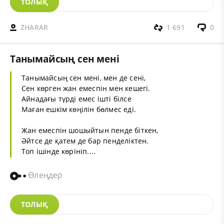
ТОЛЫҚ
ZHARAR
1 691
0
Танымайсың сен мені
Танымайсың сен мені, мен де сені,
Сен көрген жан емеспін мен кешегі.
Айнадағы түрді емес ішті білсе
Маған ешкім көңілін бөлмес еді.
Жан емеспін шошыйтын пенде біткен,
Әйтсе де қатем де бар пенделіктен.
Топ ішінде көрініп....
Өлеңдер
ТОЛЫҚ