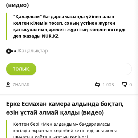
(видео)
"Қалаулым" бағдарламасында үйінен алып
келген кілемін төсеп, соның үстінен жүрген
қатысушының әрекеті жұрттың көңілін көтерді
деп жазады NUR.KZ.
Жаңалықтар
ТОЛЫҚ
ZHARAR
1 003
0
Ерке Есмахан камера алдында боқтап,
өзін ұстай алмай қалды (видео)
Көптен бері «Мен алдандым» бағдарламасы
көгілдір экраннан көрінбей кетіп еді, осы жолы
шығатын қайта шығатын көрінеді.....