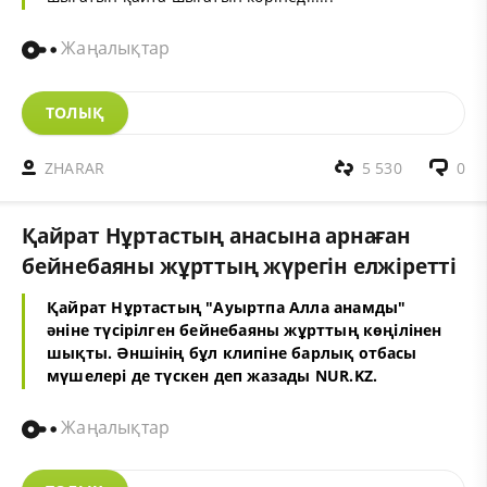
Жаңалықтар
ТОЛЫҚ
ZHARAR
5 530
0
Қайрат Нұртастың анасына арнаған
бейнебаяны жұрттың жүрегін елжіретті
Қайрат Нұртастың "Ауыртпа Алла анамды"
әніне түсірілген бейнебаяны жұрттың көңілінен
шықты. Әншінің бұл клипіне барлық отбасы
мүшелері де түскен деп жазады NUR.KZ.
Жаңалықтар