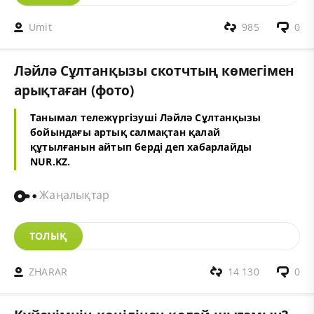
Umit
985
0
Ләйлә Сұлтанқызы скотчтың көмегімен
арықтаған (фото)
Танымал тележүргізуші Ләйлә Сұлтанқызы
бойындағы артық салмақтан қалай
құтылғанын айтып берді деп хабарлайды
NUR.KZ.
Жаңалықтар
ТОЛЫҚ
ZHARAR
14 130
0