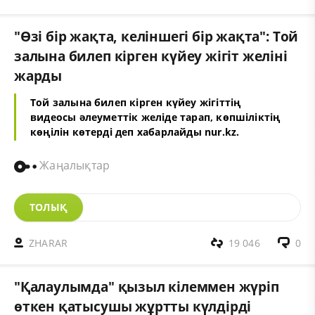
"Өзі бір жақта, келіншегі бір жақта": Той
залына билеп кірген күйеу жігіт желіні
жарды
Той залына билеп кірген күйеу жігіттің
видеосы әлеуметтік желіде тарап, көпшіліктің
көңілін көтерді деп хабарлайды
nur.kz
.
Жаңалықтар
ТОЛЫҚ
ZHARAR
19 046
0
"Қалаулымда" қызыл кілеммен жүріп
өткен қатысушы жұртты күлдірді