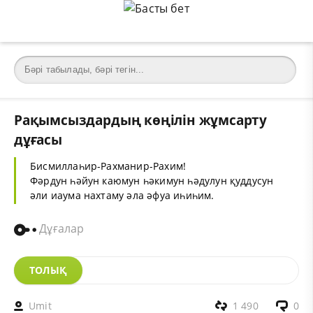
Рақымсыздардың көңілін жұмсарту
дұғасы
Бисмиллаһир-Рахманир-Рахим!
Фәрдун һәйун каюмун һәкимун һәдулун қуддусун
әли иаума нахтаму әла әфуа иһиһим.
Дұғалар
ТОЛЫҚ
Umit
1 490
0