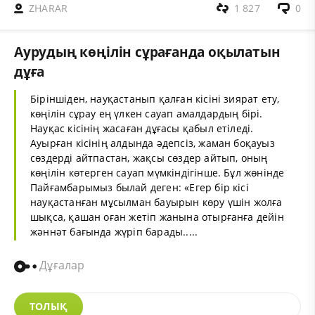
ZHARAR
1 827
0
Аурудың көңілін сұрағанда оқылатын
дұға
Біріншіден, науқастанып қалған кісіні зиярат ету,
көңілін сұрау ең үлкен сауап амалдардың бірі.
Науқас кісінің жасаған дұғасы қабыл етіледі.
Ауырған кісінің алдында әдепсіз, жаман боқауыз
сөздерді айтпастан, жақсы сөздер айтып, оның
көңілін көтерген сауап мүмкіндігінше. Бұл жөнінде
Пайғамбарымыз былай деген: «Егер бір кісі
науқастанған мұсылман бауырын көру үшін жолға
шықса, қашан оған жетіп жанына отырғанға дейін
жәннәт бағында жүріп барады.....
Дұғалар
ТОЛЫҚ