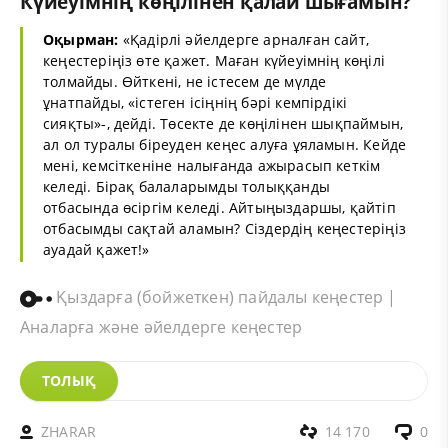
Күйеуімнің көңілінен қалай шығамын?
Оқырман:
«Қадірлі әйелдерге арналған сайт,
кеңестеріңіз өте қажет. Маған күйеуімнің көңілі
толмайды. Өйткені, не істесем де мүлде
ұнатпайды, «істеген ісіңнің бәрі кемпірдікі
сияқты»-, дейді. Төсекте де көңілінен шықпаймын,
ал ол туралы біреуден кеңес алуға ұяламын. Кейде
мені, кемсіткеніне налығанда ажырасып кеткім
келеді. Бірақ балаларымды толыққанды
отбасында өсіргім келеді. Айтыңыздаршы, қайтіп
отбасымды сақтай аламын? Сіздердің кеңестеріңіз
ауадай қажет!»
Қыздарға (бойжеткен) пайдалы кеңестер |
Аналарға және әйелдерге кеңестер
ТОЛЫҚ
ZHARAR
14 170
0