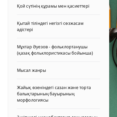
Қой сүтінің құрамы мен қасиеттері
Қытай тіліндегі негізгі сөзжасам
әдістері
Мұхтар Әуезов - фольклортанушы
(қазақ фольклористикасы бойынша)
Мысал жанры
Жайық өзеніндегі сазан және торта
балықтарының бауырының
морфологиясы