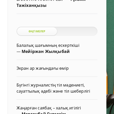
Тәжіханқызы
ӘҢГІМЕЛЕР
Балалық шағымның ескерткіші
—
Мейіржан Жылқыбай
Экран ар жағындағы өмір
Бүгінгі журналистің тіл мәдениеті,
сауаттылық әдебі және тіл шеберлігі
Жаңарған саябақ – халық игілігі
—
Мергенбай Гүлсезім