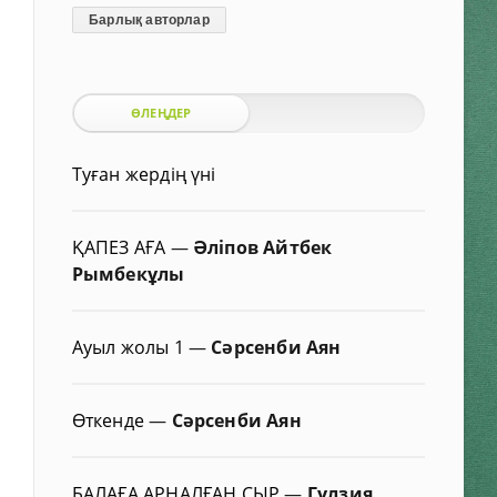
Барлық авторлар
ӨЛЕҢДЕР
Туған жердің үні
ҚАПЕЗ АҒА
—
Әліпов Айтбек
Рымбекұлы
Ауыл жолы 1
—
Сәрсенби Аян
Өткенде
—
Сәрсенби Аян
БАЛАҒА АРНАЛҒАН СЫР
—
Гүлзия