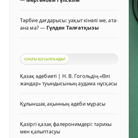
Тәрбие дағдарысы: уақыт кінәлі ме, ата-
ана ма?
—
Гүлден Талғатқызы
СОҢҒЫ ҚОСЫЛҒАНДАР
Қазақ әдебиеті | Н. В. Гогольдің «Өлі
жандар» туындысының аудама нұсқасы
Құлыншақ ақынның әдеби мұрасы
Қазіргі қазақ фалеронимдері: тарихы
мен қалыптасуы