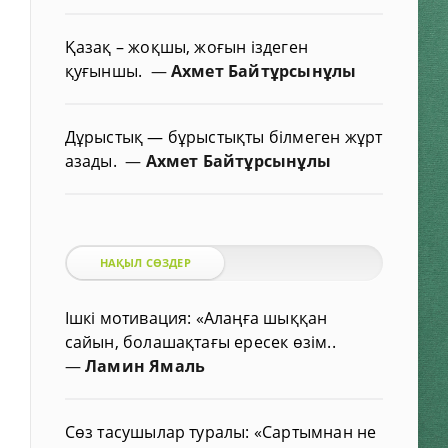
Қазақ – жоқшы, жоғын іздеген
қуғыншы.
—
Ахмет Байтұрсынұлы
Дұрыстық — бұрыстықты білмеген жұрт
азады.
—
Ахмет Байтұрсынұлы
НАҚЫЛ СӨЗДЕР
Ішкі мотивация: «Алаңға шыққан
сайын, болашақтағы ересек өзім..
—
Ламин Ямаль
Сөз тасушылар туралы: «Сартымнан не