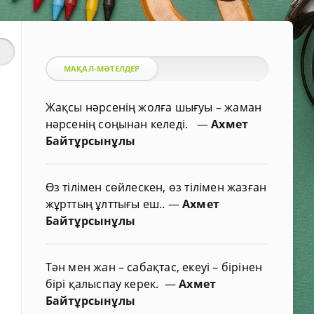
МАҚАЛ-МӘТЕЛДЕР
Жақсы нәрсенің жолға шығуы – жаман
нәрсенің соңынан келеді.
—
Ахмет
Байтұрсынұлы
Өз тілімен сөйлескен, өз тілімен жазған
жұрттың ұлттығы еш..
—
Ахмет
Байтұрсынұлы
Тән мен жан – сабақтас, екеуі – бірінен
бірі қалыспау керек.
—
Ахмет
Байтұрсынұлы