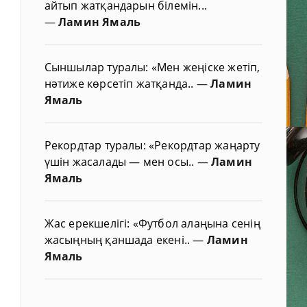
айтып жатқандарын білемін...
—
Ламин Ямаль
Сыншылар туралы: «Мен жеңіске жетіп,
нәтиже көрсетіп жатқанда..
—
Ламин
Ямаль
Рекордтар туралы: «Рекордтар жаңарту
үшін жасалады — мен осы..
—
Ламин
Ямаль
Жас ерекшелігі: «Футбол алаңына сенің
жасыңның қаншада екені..
—
Ламин
Ямаль