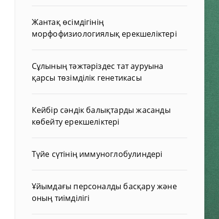
Жантақ өсімдігінің
морфофизиологиялық ерекшеліктері
Сұлының тәжтәріздес тат ауруына
қарсы төзімділік генетикасы
Кейбір сәндік балықтарды жасанды
көбейту ерекшеліктері
Түйе сүтінің иммуноглобулиндері
Ұйымдағы персоналды басқару және
оның тиімділігі