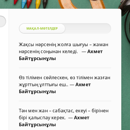
МАҚАЛ-МӘТЕЛДЕР
Жақсы нәрсенің жолға шығуы – жаман
нәрсенің соңынан келеді.
—
Ахмет
Байтұрсынұлы
Өз тілімен сөйлескен, өз тілімен жазған
жұрттың ұлттығы еш..
—
Ахмет
Байтұрсынұлы
Тән мен жан – сабақтас, екеуі – бірінен
бірі қалыспау керек.
—
Ахмет
Байтұрсынұлы