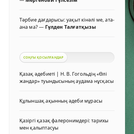
Тәрбие дағдарысы: уақыт кінәлі ме, ата-
ана ма?
—
Гүлден Талғатқызы
СОҢҒЫ ҚОСЫЛҒАНДАР
Қазақ әдебиеті | Н. В. Гогольдің «Өлі
жандар» туындысының аудама нұсқасы
Құлыншақ ақынның әдеби мұрасы
Қазіргі қазақ фалеронимдері: тарихы
мен қалыптасуы