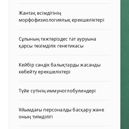
Жантақ өсімдігінің
морфофизиологиялық ерекшеліктері
Сұлының тәжтәріздес тат ауруына
қарсы төзімділік генетикасы
Кейбір сәндік балықтарды жасанды
көбейту ерекшеліктері
Түйе сүтінің иммуноглобулиндері
Ұйымдағы персоналды басқару және
оның тиімділігі