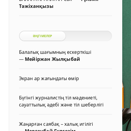
Тәжіханқызы
ӘҢГІМЕЛЕР
Балалық шағымның ескерткіші
—
Мейіржан Жылқыбай
Экран ар жағындағы өмір
Бүгінгі журналистің тіл мәдениеті,
сауаттылық әдебі және тіл шеберлігі
Жаңарған саябақ – халық игілігі
—
Мергенбай Гүлсезім