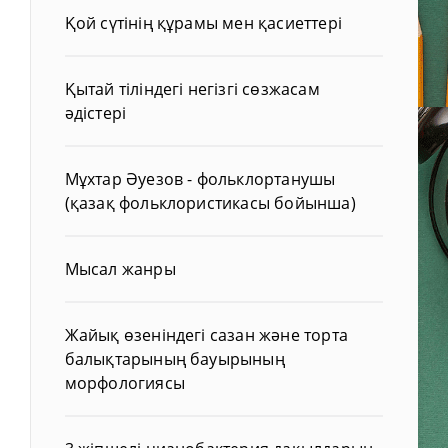
Қой сүтінің құрамы мен қасиеттері
Қытай тіліндегі негізгі сөзжасам
әдістері
Мұхтар Әуезов - фольклортанушы
(қазақ фольклористикасы бойынша)
Мысал жанры
Жайық өзеніндегі сазан және торта
балықтарының бауырының
морфологиясы