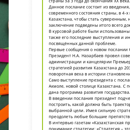
страны за 3 года до окончания XX века
Данное послание состоит из введения,
современного состояния страны, в 4-х
Казахстана, чтобы стать суверенным,
заключение подведены итого всего до
В курсовой работе были использованы 
также его последние выступления и ин
посвящённых данной проблеме.
Первые сообщения о новом послании б
Президент Н.А. Назарбаев провел сов
администрации и канцелярии Премьер
стратегией развития Казахстана до 20
поворотная веха в истории становлен
Само выступление президента с послан
Акмоле, новой столице Казахстана. С п
дана программа развития государства
В введении послания президент подче
построить, какой должна быть траекто
выбранной цели. Имея сильную страт
преодолеть любые большие препятств
В интервью газетам «Казахстанская пр
понимание стратегии: «Стратегия – эт