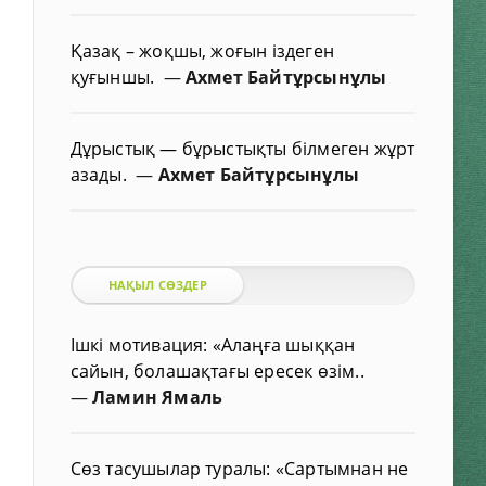
Қазақ – жоқшы, жоғын іздеген
қуғыншы.
—
Ахмет Байтұрсынұлы
Дұрыстық — бұрыстықты білмеген жұрт
азады.
—
Ахмет Байтұрсынұлы
НАҚЫЛ СӨЗДЕР
Ішкі мотивация: «Алаңға шыққан
сайын, болашақтағы ересек өзім..
—
Ламин Ямаль
Сөз тасушылар туралы: «Сартымнан не