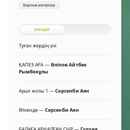
Барлық авторлар
ӨЛЕҢДЕР
Туған жердің үні
ҚАПЕЗ АҒА
—
Әліпов Айтбек
Рымбекұлы
Ауыл жолы 1
—
Сәрсенби Аян
Өткенде
—
Сәрсенби Аян
БАЛАҒА АРНАЛҒАН СЫР
—
Гүлзия