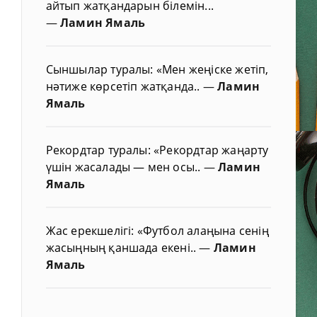
айтып жатқандарын білемін...
—
Ламин Ямаль
Сыншылар туралы: «Мен жеңіске жетіп,
нәтиже көрсетіп жатқанда..
—
Ламин
Ямаль
Рекордтар туралы: «Рекордтар жаңарту
үшін жасалады — мен осы..
—
Ламин
Ямаль
Жас ерекшелігі: «Футбол алаңына сенің
жасыңның қаншада екені..
—
Ламин
Ямаль