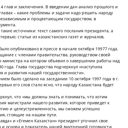
.
 4 глав и заключения. В введении дан анализ прошлого и
 главах – какие проблемы и задачи надо решить народу
 независимым и процветающим государством, в
кумента.
такие источники: текст самого послания президента, а
тервью; статьи из казахстанских газет и журналов,
ыло опубликовано в прессе в начале октября 19977 года.
ещание с членами правительства, руководством своей
-министра на котором объявил о завершении работы над
30 года. Глава государства подчеркнул «наступила
ия и развития нашей государственности».
ием было сделано на заседании 10 октября 1997 года в г.
ервых его слов стало ясно, что народу Казахстана будет
.
ркнул, что «мы должны знать и понимать, что хотим
рия магистрали нашего развития, которое приведет к
егию и целеустремленность, мы сможем успешно
ия, стоящие на нашем пути.
авда» и «Егемен Казахстан» президент уточнил свое
о и основа и показатель нашей внутренней готовности