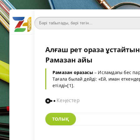
Алғаш рет ораза ұстайтын 
Рамазан айы
Рамазан оразасы
– Исламдағы бес пар
Тағала былай дейді: «Ей, иман еткенд
етілді»[1].
Кеңестер
ТОЛЫҚ