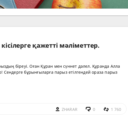
кісілерге қажетті мәліметтер.
ыздың біреуі. Оған Құран мен сүннет дәлел. Құранда Алла
ер! Сендерге бұрынғыларға парыз етілгендей ораза парыз
ZHARAR
0
1 760