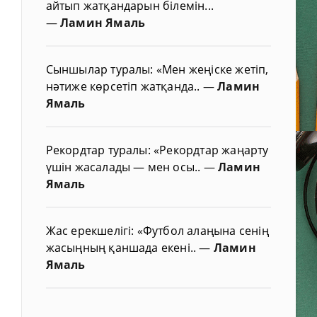
айтып жатқандарын білемін...
—
Ламин Ямаль
Сыншылар туралы: «Мен жеңіске жетіп,
нәтиже көрсетіп жатқанда..
—
Ламин
Ямаль
Рекордтар туралы: «Рекордтар жаңарту
үшін жасалады — мен осы..
—
Ламин
Ямаль
Жас ерекшелігі: «Футбол алаңына сенің
жасыңның қаншада екені..
—
Ламин
Ямаль