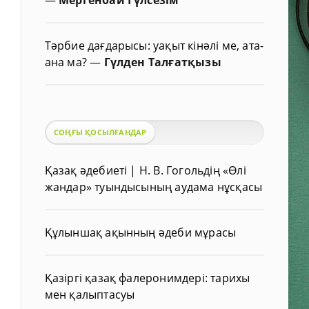
Тәрбие дағдарысы: уақыт кінәлі ме, ата-
ана ма?
—
Гүлден Талғатқызы
СОҢҒЫ ҚОСЫЛҒАНДАР
Қазақ әдебиеті | Н. В. Гогольдің «Өлі
жандар» туындысының аудама нұсқасы
Құлыншақ ақынның әдеби мұрасы
Қазіргі қазақ фалеронимдері: тарихы
мен қалыптасуы