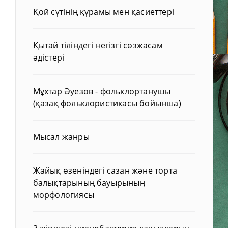
Қой сүтінің құрамы мен қасиеттері
Қытай тіліндегі негізгі сөзжасам
әдістері
Мұхтар Әуезов - фольклортанушы
(қазақ фольклористикасы бойынша)
Мысал жанры
Жайық өзеніндегі сазан және торта
балықтарының бауырының
морфологиясы