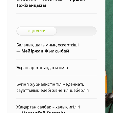
Тәжіханқызы
ӘҢГІМЕЛЕР
Балалық шағымның ескерткіші
—
Мейіржан Жылқыбай
Экран ар жағындағы өмір
Бүгінгі журналистің тіл мәдениеті,
сауаттылық әдебі және тіл шеберлігі
Жаңарған саябақ – халық игілігі
—
Мергенбай Гүлсезім