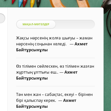
МАҚАЛ-МӘТЕЛДЕР
Жақсы нәрсенің жолға шығуы – жаман
нәрсенің соңынан келеді.
—
Ахмет
Байтұрсынұлы
Өз тілімен сөйлескен, өз тілімен жазған
жұрттың ұлттығы еш..
—
Ахмет
Байтұрсынұлы
Тән мен жан – сабақтас, екеуі – бірінен
бірі қалыспау керек.
—
Ахмет
Байтұрсынұлы