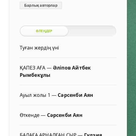
Барлық авторлар
ӨЛЕҢДЕР
Туған жердің үні
ҚАПЕЗ АҒА
—
Әліпов Айтбек
Рымбекұлы
Ауыл жолы 1
—
Сәрсенби Аян
Өткенде
—
Сәрсенби Аян
БАЛАҒА АРНАЛҒАН СЫР
—
Гүлзия