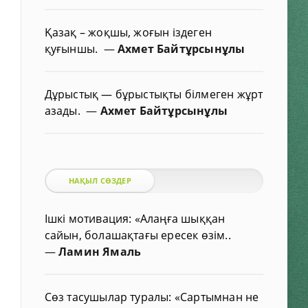
Қазақ – жоқшы, жоғын іздеген
қуғыншы.
—
Ахмет Байтұрсынұлы
Дұрыстық — бұрыстықты білмеген жұрт
азады.
—
Ахмет Байтұрсынұлы
НАҚЫЛ СӨЗДЕР
Ішкі мотивация: «Алаңға шыққан
сайын, болашақтағы ересек өзім..
—
Ламин Ямаль
Сөз тасушылар туралы: «Сартымнан не