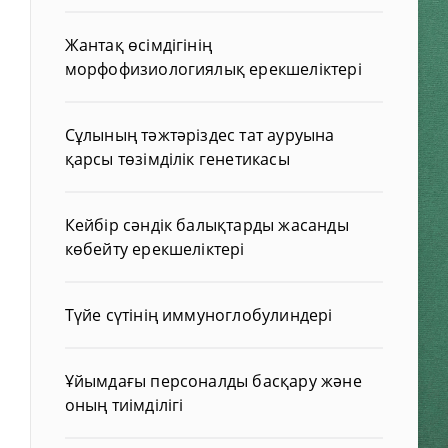
Жантақ өсімдігінің
морфофизиологиялық ерекшеліктері
Сұлының тәжтәріздес тат ауруына
қарсы төзімділік генетикасы
Кейбір сәндік балықтарды жасанды
көбейту ерекшеліктері
Түйе сүтінің иммуноглобулиндері
Ұйымдағы персоналды басқару және
оның тиімділігі