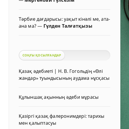
Тәрбие дағдарысы: уақыт кінәлі ме, ата-
ана ма?
—
Гүлден Талғатқызы
СОҢҒЫ ҚОСЫЛҒАНДАР
Қазақ әдебиеті | Н. В. Гогольдің «Өлі
жандар» туындысының аудама нұсқасы
Құлыншақ ақынның әдеби мұрасы
Қазіргі қазақ фалеронимдері: тарихы
мен қалыптасуы