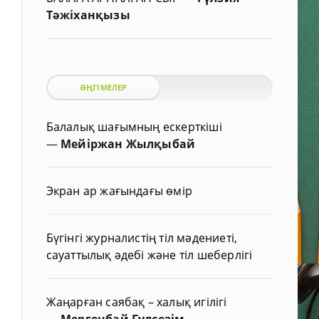
Тәжіханқызы
ӘҢГІМЕЛЕР
Балалық шағымның ескерткіші
—
Мейіржан Жылқыбай
Экран ар жағындағы өмір
Бүгінгі журналистің тіл мәдениеті,
сауаттылық әдебі және тіл шеберлігі
Жаңарған саябақ – халық игілігі
—
Мергенбай Гүлсезім