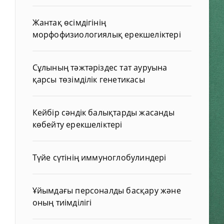
Жантақ өсімдігінің
морфофизиологиялық ерекшеліктері
Сұлының тәжтәріздес тат ауруына
қарсы төзімділік генетикасы
Кейбір сәндік балықтарды жасанды
көбейту ерекшеліктері
Түйе сүтінің иммуноглобулиндері
Ұйымдағы персоналды басқару және
оның тиімділігі