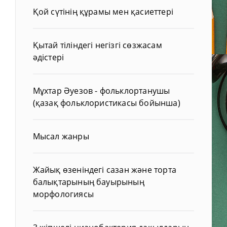
Қой сүтінің құрамы мен қасиеттері
Қытай тіліндегі негізгі сөзжасам
әдістері
Мұхтар Әуезов - фольклортанушы
(қазақ фольклористикасы бойынша)
Мысал жанры
Жайық өзеніндегі сазан және торта
балықтарының бауырының
морфологиясы