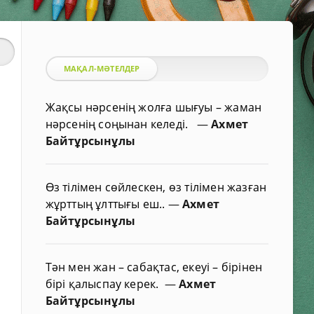
МАҚАЛ-МӘТЕЛДЕР
Жақсы нәрсенің жолға шығуы – жаман
нәрсенің соңынан келеді.
—
Ахмет
Байтұрсынұлы
Өз тілімен сөйлескен, өз тілімен жазған
жұрттың ұлттығы еш..
—
Ахмет
Байтұрсынұлы
Тән мен жан – сабақтас, екеуі – бірінен
бірі қалыспау керек.
—
Ахмет
Байтұрсынұлы