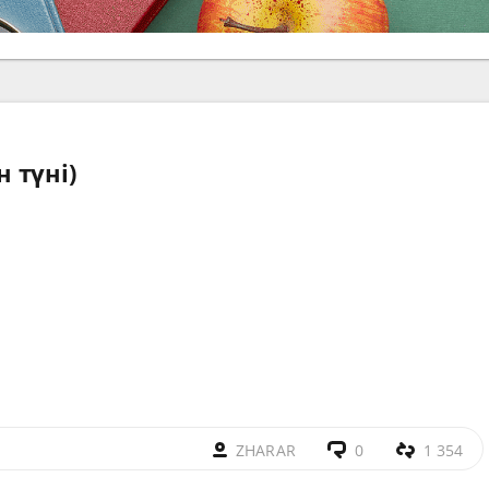
 түні)
ZHARAR
0
1 354