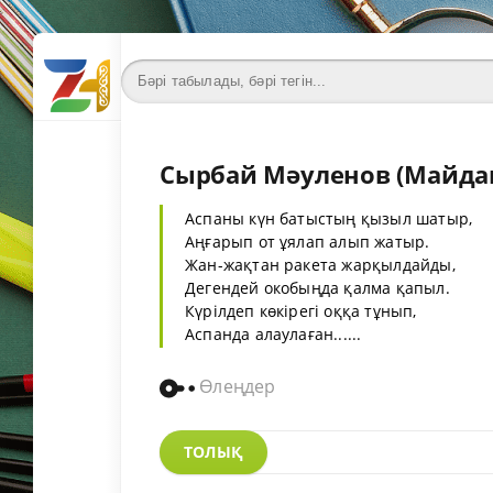
Сырбай Мәуленов (Майдан
Аспаны күн батыстың қызыл шатыр,
Аңғарып от ұялап алып жатыр.
Жан-жақтан ракета жарқылдайды,
Дегендей окобыңда қалма қапыл.
Күрілдеп көкірегі оққа тұнып,
Аспанда алаулаған......
Өлеңдер
ТОЛЫҚ