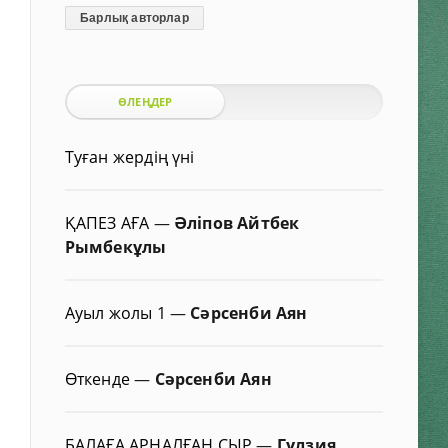
Барлық авторлар
ӨЛЕҢДЕР
Туған жердің үні
ҚАПЕЗ АҒА
—
Әліпов Айтбек
Рымбекұлы
Ауыл жолы 1
—
Сәрсенби Аян
Өткенде
—
Сәрсенби Аян
БАЛАҒА АРНАЛҒАН СЫР
—
Гүлзия