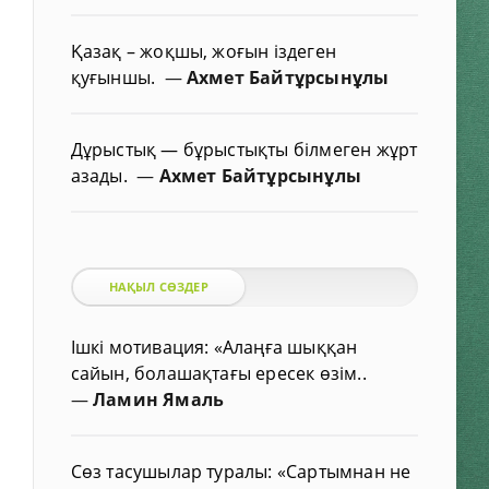
Қазақ – жоқшы, жоғын іздеген
қуғыншы.
—
Ахмет Байтұрсынұлы
Дұрыстық — бұрыстықты білмеген жұрт
азады.
—
Ахмет Байтұрсынұлы
НАҚЫЛ СӨЗДЕР
Ішкі мотивация: «Алаңға шыққан
сайын, болашақтағы ересек өзім..
—
Ламин Ямаль
Сөз тасушылар туралы: «Сартымнан не