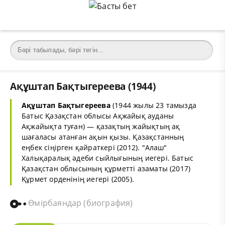
Ақұштап Бақтыгереева (1944)
Ақұштап Бақтыгереева
(1944 жылы 23 тамызда
Батыс Қазақстан облысы Ақжайық ауданы
Ақжайықта туған) — қазақтың жайықтың ақ
шағаласы атанған ақын қызы. Қазақстанның
еңбек сіңірген қайраткері (2012). "Алаш"
Халықаралық әдеби сыйлығының иегері. Батыс
Қазақстан облысының құрметті азаматы (2017)
Құрмет орденінің иегері (2005).
Өмірбаяндар (биография)