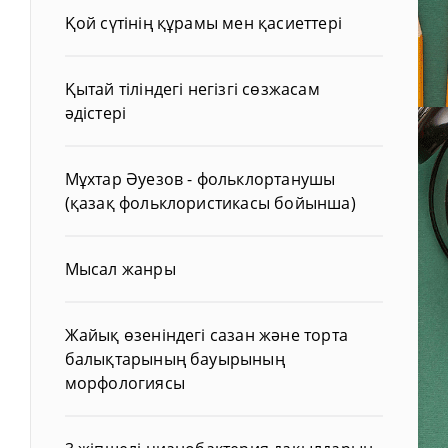
Қой сүтінің құрамы мен қасиеттері
Қытай тіліндегі негізгі сөзжасам
әдістері
Мұхтар Әуезов - фольклортанушы
(қазақ фольклористикасы бойынша)
Мысал жанры
Жайық өзеніндегі сазан және торта
балықтарының бауырының
морфологиясы