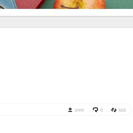
Umit
0
605