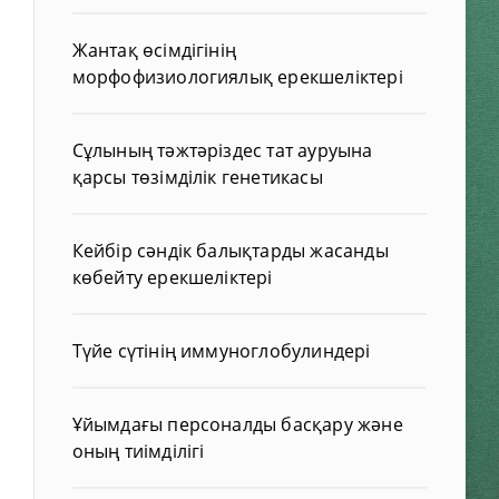
Жантақ өсімдігінің
морфофизиологиялық ерекшеліктері
Сұлының тәжтәріздес тат ауруына
қарсы төзімділік генетикасы
Кейбір сәндік балықтарды жасанды
көбейту ерекшеліктері
Түйе сүтінің иммуноглобулиндері
Ұйымдағы персоналды басқару және
оның тиімділігі