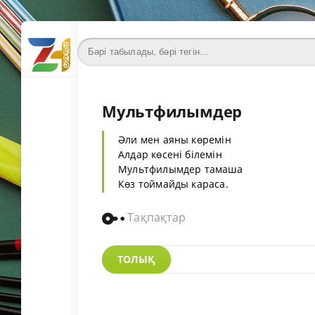
Мультфилымдер
Әли мен аяны көремін
Алдар көсені білемін
Мультфилымдер тамаша
Көз тоймайды караса.
Тақпақтар
ТОЛЫҚ