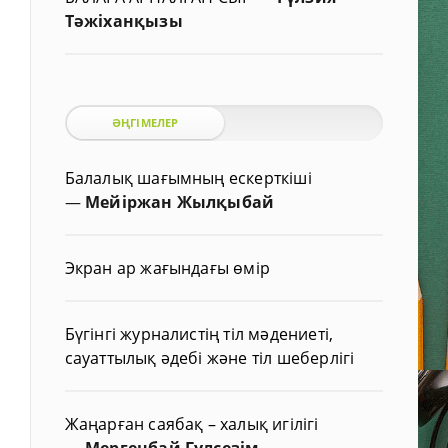
Тәжіханқызы
ӘҢГІМЕЛЕР
Балалық шағымның ескерткіші
—
Мейіржан Жылқыбай
Экран ар жағындағы өмір
Бүгінгі журналистің тіл мәдениеті,
сауаттылық әдебі және тіл шеберлігі
Жаңарған саябақ – халық игілігі
—
Мергенбай Гүлсезім