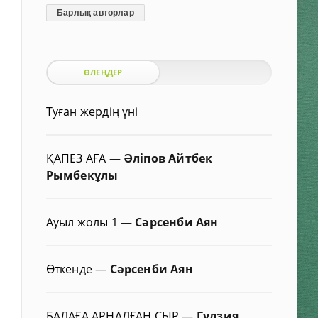
Барлық авторлар
ӨЛЕҢДЕР
Туған жердің үні
ҚАПЕЗ АҒА
—
Әліпов Айтбек
Рымбекұлы
Ауыл жолы 1
—
Сәрсенби Аян
Өткенде
—
Сәрсенби Аян
БАЛАҒА АРНАЛҒАН СЫР
—
Гүлзия