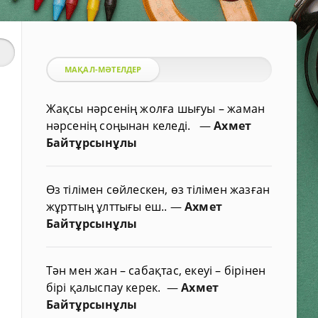
МАҚАЛ-МӘТЕЛДЕР
Жақсы нәрсенің жолға шығуы – жаман
нәрсенің соңынан келеді.
—
Ахмет
Байтұрсынұлы
Өз тілімен сөйлескен, өз тілімен жазған
жұрттың ұлттығы еш..
—
Ахмет
Байтұрсынұлы
Тән мен жан – сабақтас, екеуі – бірінен
бірі қалыспау керек.
—
Ахмет
Байтұрсынұлы