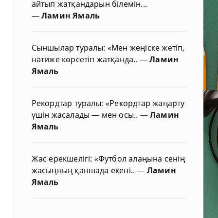
айтып жатқандарын білемін...
—
Ламин Ямаль
Сыншылар туралы: «Мен жеңіске жетіп,
нәтиже көрсетіп жатқанда..
—
Ламин
Ямаль
Рекордтар туралы: «Рекордтар жаңарту
үшін жасалады — мен осы..
—
Ламин
Ямаль
Жас ерекшелігі: «Футбол алаңына сенің
жасыңның қаншада екені..
—
Ламин
Ямаль