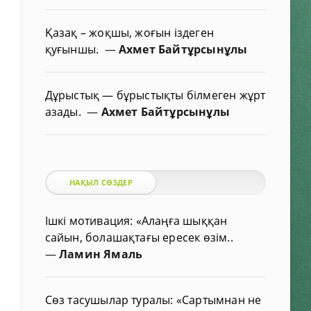
Қазақ – жоқшы, жоғын іздеген
қуғыншы.
—
Ахмет Байтұрсынұлы
Дұрыстық — бұрыстықты білмеген жұрт
азады.
—
Ахмет Байтұрсынұлы
НАҚЫЛ СӨЗДЕР
Ішкі мотивация: «Алаңға шыққан
сайын, болашақтағы ересек өзім..
—
Ламин Ямаль
Сөз тасушылар туралы: «Сартымнан не