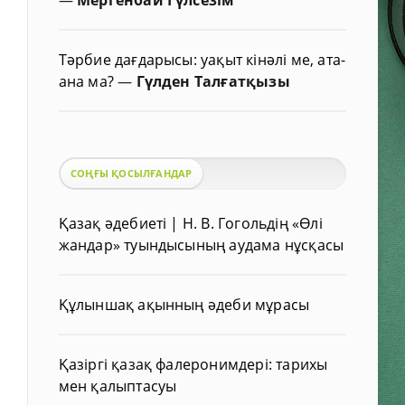
Тәрбие дағдарысы: уақыт кінәлі ме, ата-
ана ма?
—
Гүлден Талғатқызы
СОҢҒЫ ҚОСЫЛҒАНДАР
Қазақ әдебиеті | Н. В. Гогольдің «Өлі
жандар» туындысының аудама нұсқасы
Құлыншақ ақынның әдеби мұрасы
Қазіргі қазақ фалеронимдері: тарихы
мен қалыптасуы