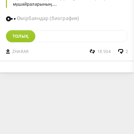
мүшәйраларының....
Өмірбаяндар (биография)
ТОЛЫҚ
ZHARAR
18 504
2