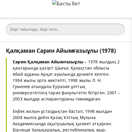
Қалқаман Сарин Айымғазыұлы (1978)
Сарин Қалқаман Айымғазыұлы
– 1978 жылдың 2
қаңтарында қазіргі Шығыс Қазақстан облысы
Абай ауданы Арқат ауылында дүниеге келген.
1994 жылы орта мектепті, 1998 жылы Л. Н.
Гумилев атындағы Еуразия ұлттық
университетінің тарих факультетін бітірген. 2001 –
2003 жылдар аспирантураны тәмәмдаған.
Еңбек жолын ұстаздықтан бастап, 1998 жылдан
2008 жылға дейін Қазақ Ұлттық Музыка
Академиясында оқытушылық қызмет атқарған.
Бірнеше Халықаралық, республикалық жыр-