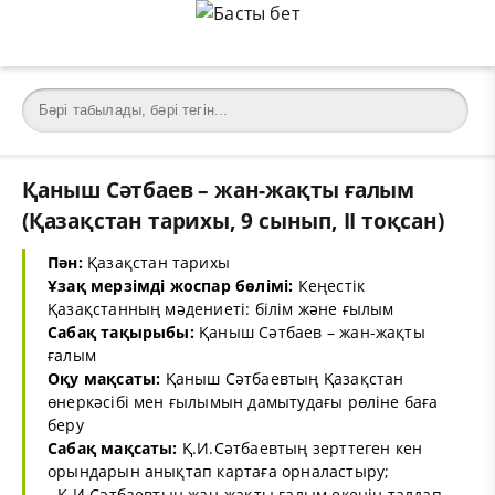
Қаныш Сәтбаев – жан-жақты ғалым
(Қазақстан тарихы, 9 сынып, ІІ тоқсан)
Пән:
Қазақстан тарихы
Ұзақ мерзімді жоспар бөлімі:
Кеңестік
Қазақстанның мәдениеті: білім және ғылым
Сабақ тақырыбы:
Қаныш Сәтбаев – жан-жақты
ғалым
Оқу мақсаты:
Қаныш Сәтбаевтың Қазақстан
өнеркәсібі мен ғылымын дамытудағы рөліне баға
беру
Сабақ мақсаты:
Қ.И.Сәтбаевтың зерттеген кен
орындарын анықтап картаға орналастыру;
- Қ.И.Сәтбаевтың жан-жақты ғалым екенін талдап,