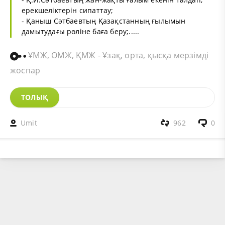
ерекшеліктерін сипаттау;
- Қаныш Сәтбаевтың Қазақстанның ғылымын
дамытудағы рөліне баға беру;.....
ҰМЖ, ОМЖ, ҚМЖ - Ұзақ, орта, қысқа мерзімді
жоспар
ТОЛЫҚ
Umit
962
0