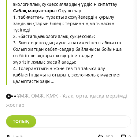
экологиялық сукцессиялардың үрдісін сипаттау
Сабақ мақсаттары:
Оқушылар
1. табиғаттағы тұрақты экожүйелердің құрылу
заңдылықтарын біледі; терминнің мағынасын
түсінеді
2. «бастапқыэкологиялық сукцессия»;
3. Биогеоценоздың ауысы нәтижесінен табиғатта
болып жатқан себеп-салдар байланысы бойынша
өз бітінше ақпарат көздеріне талдау
жүргізіп,жұмыс жасай алады;
4. Толеранттығын және тез тіл табыса алу
қабілетін дамыта отырып, экологиялық мәдениет
қалыптастырады....
ҰМЖ, ОМЖ, ҚМЖ - Ұзақ, орта, қысқа мерзімді
жоспар
ТОЛЫҚ
Umit
853
0