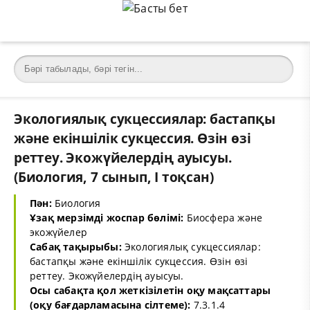
Экологиялық сукцессиялар: бастапқы
және екіншілік сукцессия. Өзін өзі
реттеу. Экожүйелердің ауысуы.
(Биология, 7 сынып, I тоқсан)
Пән:
Биология
Ұзақ мерзімді жоспар бөлімі:
Биосфера және
экожүйелер
Сабақ тақырыбы:
Экологиялық сукцессиялар:
бастапқы және екіншілік сукцессия. Өзін өзі
реттеу. Экожүйелердің ауысуы.
Осы сабақта қол жеткізілетін оқу мақсаттары
(оқу бағдарламасына сілтеме):
7.3.1.4