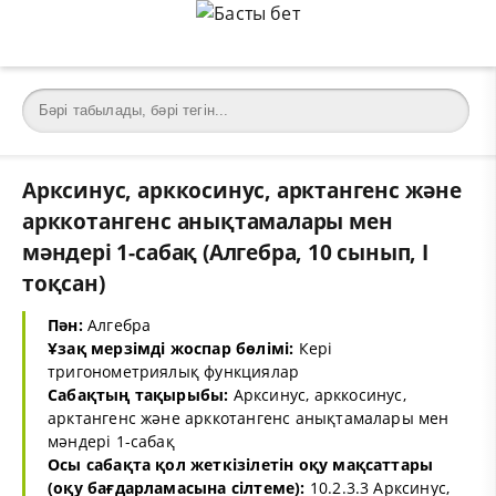
Арксинус, арккосинус, арктангенс және
арккотангенс анықтамалары мен
мәндері 1-сабақ (Алгебра, 10 сынып, I
тоқсан)
Пән:
Алгебра
Ұзақ мерзімді жоспар бөлімі:
Кері
тригонометриялық функциялар
Сабақтың тақырыбы:
Арксинус, арккосинус,
арктангенс және арккотангенс анықтамалары мен
мәндері 1-сабақ
Осы сабақта қол жеткізілетін оқу мақсаттары
(оқу бағдарламасына сілтеме):
10.2.3.3 Арксинус,