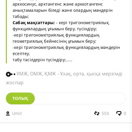
арккосинус, арктангенс және арккотангенс
анықтамаларын біледі және олардың мәндерін
табады;
Сабақ мақсаттары:
- кері тригонометриялық
функциялардың ұғымын беру, түсіндіру;
-кері тригонометриялық функциялардың
геометриялық бейнесінің ұғымын беру;
-кері тригонометриялық функциялардың мәндерін
есептеу,
табу тәсілдерін түсіндіру;.....
ҰМЖ, ОМЖ, ҚМЖ - Ұзақ, орта, қысқа мерзімді
жоспар
ТОЛЫҚ
Umit
550
0