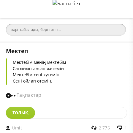
Мектеп
Мектебім менің мектебім
Сағынып аңсап жетемін
Мектебім сені күтемін
Сені ойлап өтемін.
Тақпақтар
ТОЛЫҚ
Umit
2 776
1