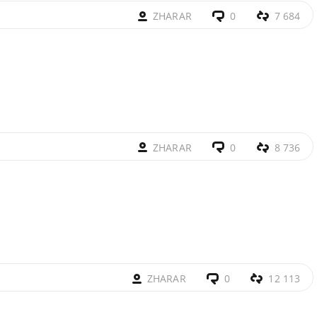
ZHARAR
0
7 684
ZHARAR
0
8 736
ZHARAR
0
12 113