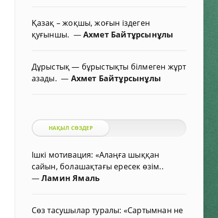
Қазақ – жоқшы, жоғын іздеген
қуғыншы.
—
Ахмет Байтұрсынұлы
Дұрыстық — бұрыстықты білмеген жұрт
азады.
—
Ахмет Байтұрсынұлы
НАҚЫЛ СӨЗДЕР
Ішкі мотивация: «Алаңға шыққан
сайын, болашақтағы ересек өзім..
—
Ламин Ямаль
Сөз тасушылар туралы: «Сартымнан не