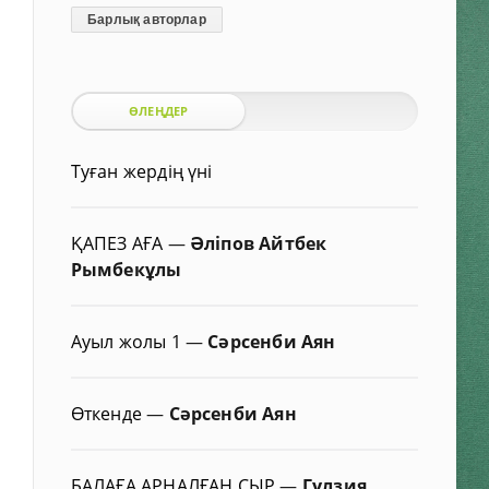
Барлық авторлар
ӨЛЕҢДЕР
Туған жердің үні
ҚАПЕЗ АҒА
—
Әліпов Айтбек
Рымбекұлы
Ауыл жолы 1
—
Сәрсенби Аян
Өткенде
—
Сәрсенби Аян
БАЛАҒА АРНАЛҒАН СЫР
—
Гүлзия