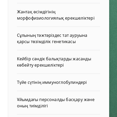
Жантақ өсімдігінің
морфофизиологиялық ерекшеліктері
Сұлының тәжтәріздес тат ауруына
қарсы төзімділік генетикасы
Кейбір сәндік балықтарды жасанды
көбейту ерекшеліктері
Түйе сүтінің иммуноглобулиндері
Ұйымдағы персоналды басқару және
оның тиімділігі