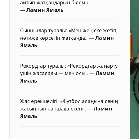
айтып жатқандарын білемін...
—
Ламин Ямаль
Сыншылар туралы: «Мен жеңіске жетіп,
нәтиже көрсетіп жатқанда..
—
Ламин
Ямаль
Рекордтар туралы: «Рекордтар жаңарту
үшін жасалады — мен осы..
—
Ламин
Ямаль
Жас ерекшелігі: «Футбол алаңына сенің
жасыңның қаншада екені..
—
Ламин
Ямаль