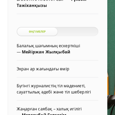
Тәжіханқызы
ӘҢГІМЕЛЕР
Балалық шағымның ескерткіші
—
Мейіржан Жылқыбай
Экран ар жағындағы өмір
Бүгінгі журналистің тіл мәдениеті,
сауаттылық әдебі және тіл шеберлігі
Жаңарған саябақ – халық игілігі
—
Мергенбай Гүлсезім