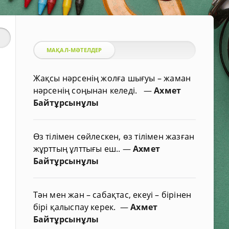
МАҚАЛ-МӘТЕЛДЕР
Жақсы нәрсенің жолға шығуы – жаман
нәрсенің соңынан келеді.
—
Ахмет
Байтұрсынұлы
Өз тілімен сөйлескен, өз тілімен жазған
жұрттың ұлттығы еш..
—
Ахмет
Байтұрсынұлы
Тән мен жан – сабақтас, екеуі – бірінен
бірі қалыспау керек.
—
Ахмет
Байтұрсынұлы