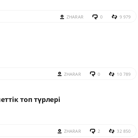
ZHARAR
0
9 979
ZHARAR
0
10 789
еттік топ түрлері
ZHARAR
2
32 850