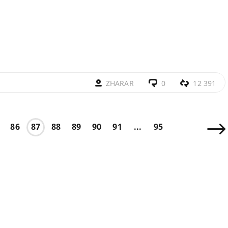
ZHARAR
0
12 391
86
87
88
89
90
91
...
95