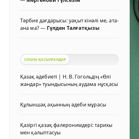
Тәрбие дағдарысы: уақыт кінәлі ме, ата-
ана ма?
—
Гүлден Талғатқызы
СОҢҒЫ ҚОСЫЛҒАНДАР
Қазақ әдебиеті | Н. В. Гогольдің «Өлі
жандар» туындысының аудама нұсқасы
Құлыншақ ақынның әдеби мұрасы
Қазіргі қазақ фалеронимдері: тарихы
мен қалыптасуы