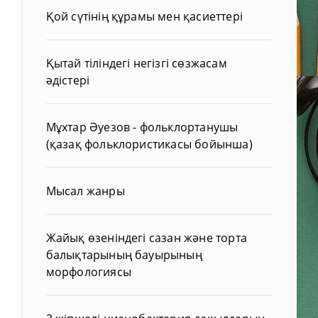
Қой сүтінің құрамы мен қасиеттері
Қытай тіліндегі негізгі сөзжасам
әдістері
Мұхтар Әуезов - фольклортанушы
(қазақ фольклористикасы бойынша)
Мысал жанры
Жайық өзеніндегі сазан және торта
балықтарының бауырының
морфологиясы