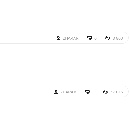
ZHARAR
0
8 803
ZHARAR
1
27 016