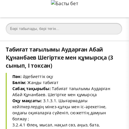
Табиғат тағылымы Аударған Абай
Құнанбаев Шегіртке мен құмырсқа (3
сынып, I токсан)
Пән:
Әдебиеттік оқу
Бөлім:
Жанды табиғат
Сабақ тақырыбы:
Табиғат тағылымы Аударған
Абай Құнанбаев. Шегіртке мен құмырсқа
Оқу мақсаты:
3.1.3.1. Шығармадағы
кейіпкерлердің мінез-құлқы мен іс-әрекетіне,
ондағы оқиғаларға сүйеніп, сюжеттің дамуын
болжау ;
3.2.4.1 Өлең, мысал, нақыл сөз, аңыз, бата,