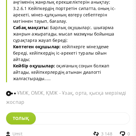
әңгіменің жанрлық ерекшеліктерін анықтау;
3.2.6.1 Кейіпкердің портретін сипатта, оның іс-
әрекеті, мінез-құлқының өзгеру себептерін
мәтіннен тауып, бағалау.
Сабақ мақсаты:
Барлық оқушылар:. шығарма
жанрын ажыратады, мысал мазмұны бойынша
сұрақтарға жауап береді;
Көптеген оқушылар:
кейіпкерге мінездеме
береді, кейіпкердің іс-әрекеті туралы ойын
айтады;
Кейбір оқушылар:
оқиғаның соңын болжап
айтады, кейіпкерлердің атынан диалогті
жалғастырады.....
ҰМЖ, ОМЖ, ҚМЖ - Ұзақ, орта, қысқа мерзімді
жоспар
ТОЛЫҚ
Umit
3 148
0