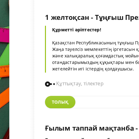
1 желтоқсан - Тұңғыш Пре
Құрметті әріптестер!
Қазақстан Республикасының тұңғыш Пр
Жаңа тәуелсіз мемлекеттің іргетасын
және халықаралық қоғамдастық мойын
отандастарымыздың құқықтары мен бо
жетелейтін игі істердің қолдаушысы.
Құттықтау, тілектер
ТОЛЫҚ
Ғылым таппай мақтанба -