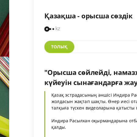
Қазақша - орысша сөздік
kz
ТОЛЫҚ
"Орысша сөйлейді, намаз
күйеуін сынағандарға жау
Қазақ эстрадасының әншісі Индира Ра
жолдасын жақтап шақты. Өнер иесі отағ
талқыға түскен видеоларына қатысты п
Индира Расылхан оқырмандарына отба
қалды.