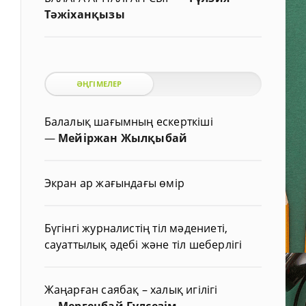
Тәжіханқызы
ӘҢГІМЕЛЕР
Балалық шағымның ескерткіші
—
Мейіржан Жылқыбай
Экран ар жағындағы өмір
Бүгінгі журналистің тіл мәдениеті,
сауаттылық әдебі және тіл шеберлігі
Жаңарған саябақ – халық игілігі
—
Мергенбай Гүлсезім