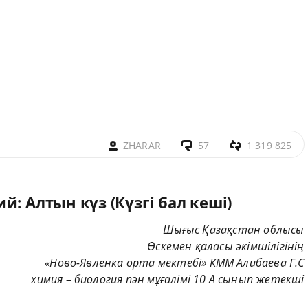
ZHARAR
57
1 319 825
: Алтын күз (Күзгі бал кеші)
Шығыс Қазақстан облысы
Өскемен қаласы әкімшілігінің
«Ново-Явленка орта мектебі» КММ Алибаева Г.С
химия – биология пән мұғалімі 10 А сынып жетекші