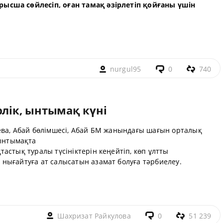
ысша сөйлесіп, оған тамақ әзірлетіп қойғаны үшін
nurgul95
0
740
рлік, ынтымақ күні
ева, Абай бөлімшесі, Абай БМ жанындағы шағын орталық
 ынтымақта
тастық туралы түсініктерін кеңейтіп, көп ұлтты
нығайтуға ат салысатын азамат болуға тәрбиелеу.
Шахризат Райкулова
0
51 239