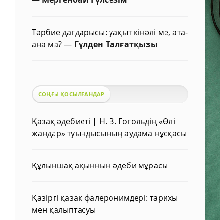
Тәрбие дағдарысы: уақыт кінәлі ме, ата-
ана ма?
—
Гүлден Талғатқызы
СОҢҒЫ ҚОСЫЛҒАНДАР
Қазақ әдебиеті | Н. В. Гогольдің «Өлі
жандар» туындысының аудама нұсқасы
Құлыншақ ақынның әдеби мұрасы
Қазіргі қазақ фалеронимдері: тарихы
мен қалыптасуы