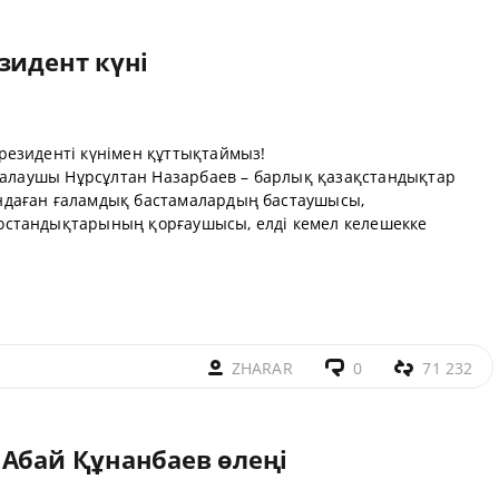
зидент күні
езиденті күнімен құттықтаймыз!
 қалаушы Нұрсұлтан Назарбаев – барлық қазақстандықтар
даған ғаламдық бастамалардың бастаушысы,
стандықтарының қорғаушысы, елді кемел келешекке
ZHARAR
0
71 232
 Абай Құнанбаев өлеңі