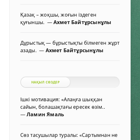
Қазақ – жоқшы, жоғын іздеген
қуғыншы.
—
Ахмет Байтұрсынұлы
Дұрыстық — бұрыстықты білмеген жұрт
азады.
—
Ахмет Байтұрсынұлы
НАҚЫЛ СӨЗДЕР
Ішкі мотивация: «Алаңға шыққан
сайын, болашақтағы ересек өзім..
—
Ламин Ямаль
Сөз тасушылар туралы: «Сартымнан не