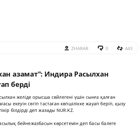
ZHARAR
0
443
хан азамат": Индира Расылхан
ап берді
сылхан желіде орысша сөйлегені үшін сынға қалған
асы екеуін сөгіп тастаған көпшілікке жауап беріп, қызу
ікір білдірді деп жазады
NUR.KZ
.
сылық бейнежазбасын көрсетемін деп басы бәлеге