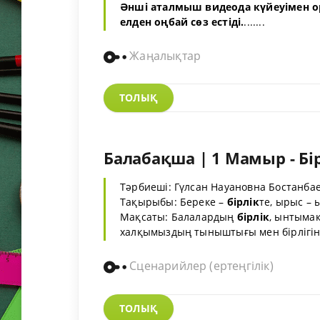
Әнші аталмыш видеода күйеуімен ор
елден оңбай сөз естіді.
.......
Жаңалықтар
ТОЛЫҚ
Балабақша | 1 Мамыр - Бі
Тәрбиеші: Гүлсан Науановна Бостанба
Тақырыбы: Береке –
бірлік
те, ырыс –
Мақсаты: Балалардың
бірлік
, ынтымақ
халқымыздың тыныштығы мен бірлігін 
Сценарийлер (ертеңгілік)
ТОЛЫҚ