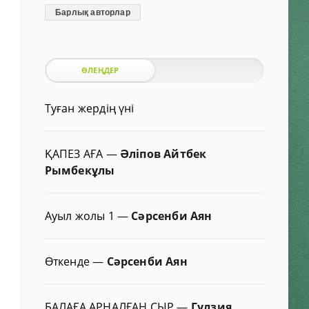
Барлық авторлар
ӨЛЕҢДЕР
Туған жердің үні
ҚАПЕЗ АҒА
—
Әліпов Айтбек
Рымбекұлы
Ауыл жолы 1
—
Сәрсенби Аян
Өткенде
—
Сәрсенби Аян
БАЛАҒА АРНАЛҒАН СЫР
—
Гүлзия