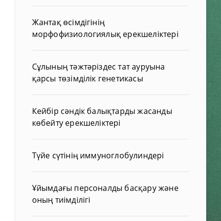
Жантақ өсімдігінің
морфофизиологиялық ерекшеліктері
Сұлының тәжтәріздес тат ауруына
қарсы төзімділік генетикасы
Кейбір сәндік балықтарды жасанды
көбейту ерекшеліктері
Түйе сүтінің иммуноглобулиндері
Ұйымдағы персоналды басқару және
оның тиімділігі