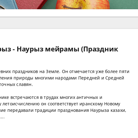
рыз - Наурыз мейрамы (Праздник
евних праздников на Земле. Он отмечается уже более пяти
овления природы многими народами Передней и Средней
сточных славян.
нике встречаются в трудах многих античных и
у летоисчислению он соответствует иранскому Новому
ение передавали традиции празднования Наурыза казахи,
...