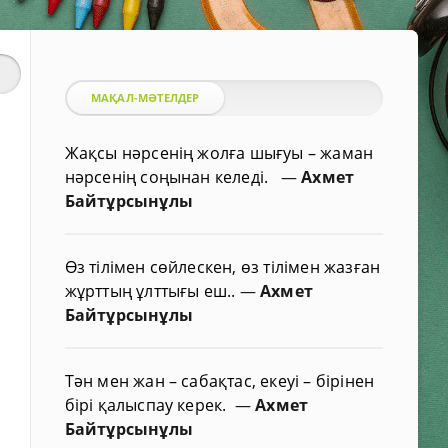
МАҚАЛ-МӘТЕЛДЕР
Жақсы нәрсенің жолға шығуы – жаман
нәрсенің соңынан келеді.
—
Ахмет
Байтұрсынұлы
Өз тілімен сөйлескен, өз тілімен жазған
жұрттың ұлттығы еш..
—
Ахмет
Байтұрсынұлы
Тән мен жан – сабақтас, екеуі – бірінен
бірі қалыспау керек.
—
Ахмет
Байтұрсынұлы