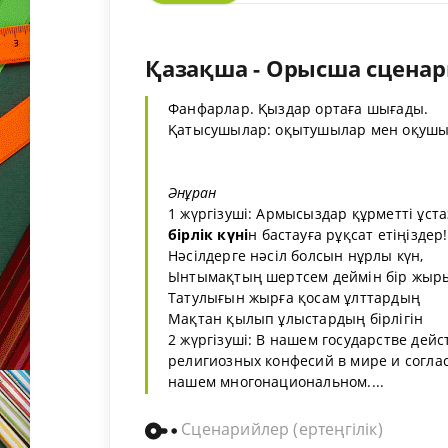
Қазақша - Орысша сценари
Фанфарлар. Қыздар ортаға шығады.
Қатысушылар: оқытушылар мен оқуш
Әнұран
1 жүргізуші: Армысыздар құрметті ұст
бірлік
күні
н бастауға рұқсат етіңіздер!
Нәсілдерге нәсіл болсын нұрлы күн,
Ынтымақтың шертсем деймін бір жыр
Татулығын жырға қосам ұлттардың
Мақтан қылып ұлыстардың бірлігін
2 жүргізуші: В нашем государстве де
религиозных конфесий в мире и соглас
нашем многонациональном....
Сценарийлер (ертеңгілік)