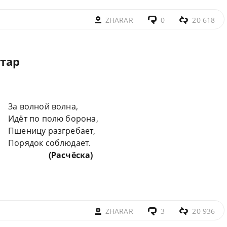
ZHARAR
0
20 618
тар
За волной волна,
Идёт по полю борона,
Пшеницу разгребает,
Порядок соблюдает.
(Расчёска)
ZHARAR
3
20 936