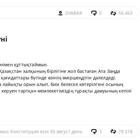
ZHARAR
0
56 463
ні
үнімен құттықтаймын.
азақстан халқының бірлігіне жол бастаған Ата Заңда
қағидаттары бүгінде өзінің өміршеңдігін дәлелдеді.
 лайықты орын алып, биік белеске көтерілгені осының
 керуен тартқан мемлекетіміздің тұрақты дамуының кепілі
амыз Конституция күні 30 август день
3
78 218