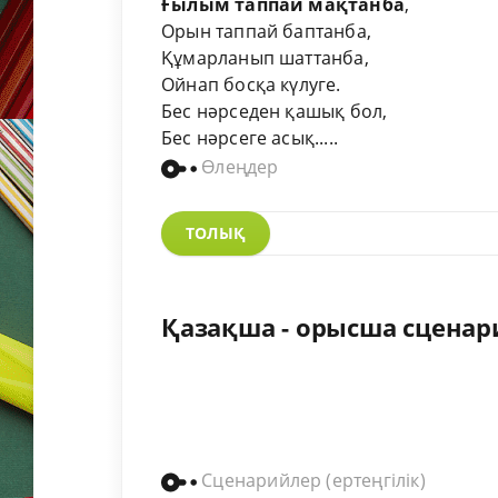
Ғылым таппай мақтанба
,
Орын таппай баптанба,
Құмарланып шаттанба,
Ойнап босқа күлуге.
Бес нәрседен қашық бол,
Бес нәрсеге асық.....
Өлеңдер
ТОЛЫҚ
Қазақша - орысша сценарий
Сценарийлер (ертеңгілік)