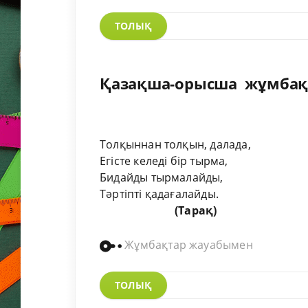
ТОЛЫҚ
Қазақша-орысша жұмбақ
Толқыннан толқын, далада,
Егісте келеді бір тырма,
Бидайды тырмалайды,
Тәртіпті қадағалайды.
(Тарақ)
Жұмбақтар жауабымен
ТОЛЫҚ