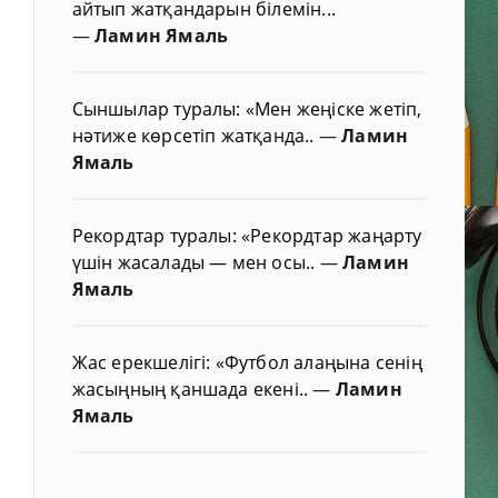
айтып жатқандарын білемін...
—
Ламин Ямаль
Сыншылар туралы: «Мен жеңіске жетіп,
нәтиже көрсетіп жатқанда..
—
Ламин
Ямаль
Рекордтар туралы: «Рекордтар жаңарту
үшін жасалады — мен осы..
—
Ламин
Ямаль
Жас ерекшелігі: «Футбол алаңына сенің
жасыңның қаншада екені..
—
Ламин
Ямаль