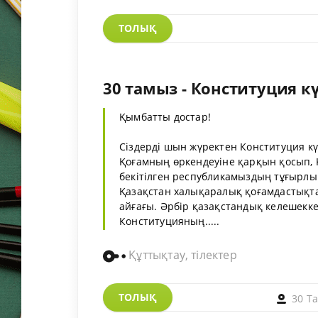
ТОЛЫҚ
30 тамыз - Конституция кү
Қымбатты достар!
Сіздерді шын жүректен Конституция к
Қоғамның өркендеуіне қарқын қосып, Қ
бекітілген республикамыздың тұғырлы 
Қазақстан халықаралық қоғамдастықта
айғағы. Әрбір қазақстандық келешекке
Конституцияның.....
Құттықтау, тілектер
ТОЛЫҚ
30 Т