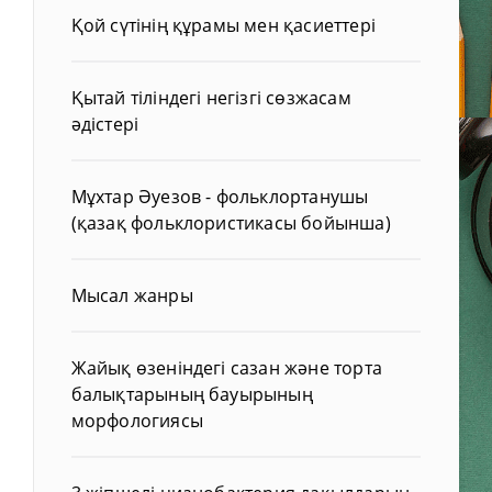
Қой сүтінің құрамы мен қасиеттері
Қытай тіліндегі негізгі сөзжасам
әдістері
Мұхтар Әуезов - фольклортанушы
(қазақ фольклористикасы бойынша)
Мысал жанры
Жайық өзеніндегі сазан және торта
балықтарының бауырының
морфологиясы