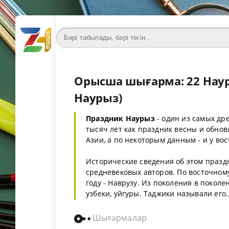
Орысша шығарма: 22 Нау
Наурыз)
Праздник Наурыз
- один из самых др
тысяч лет как праздник весны и обн
Азии, а по некоторым данным - и у во
Исторические сведения об этом празд
средневековых авторов. По восточном
году - Наврузу. Из поколения в покол
узбеки, уйгуры. Таджики называли его..
Шығармалар