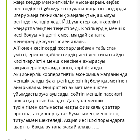
жаңа көздер мен жеткізілім нысандарын, еңбек
пен өндірісті ұйымдастырудағы жаңа нысандарды
игеру жаңа техникалық жаңалықтың ашылуы
ретінде түсіндіріледі. Й.Шумпетер кәсіпкерлікті
жаңартпалықпен теңестіреді. Кәсіпкердің меншік
иесі болуы міндетті емес, мұндай санатта
менеджерде жұмыс ісией алады.
А.Тюнен кәсіпкерді жоспарланбаған табыстан
үмітті, ерекше қабілеттердің иесі деп сипаттайды.
Кәсіпкерліктің меншік иесінен ажырасуы
акционерлік қоғамда анық көрініс алды.
Акционерлік кооперативтік экономика жағдайында
меншік заңды факт ретінде өзінің бөлу қызметінен
айырылады. Өндірістегі өкімет меншіктен
ұйымдастыруға ауысады, сөйтіп меншік пассивті
рөл атқаратын болады. Дәстүрлі меншік
түсінігімен қатынасты нақты физикалық заттар
орнына, акционер қағаз бумасымен, меншіктің
титулымен шектеледі. Акция иесі кәсіпорындарға
шартты бақылау ғана жасай алады. ....