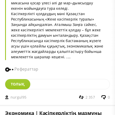
микасына қосар үлесі әлі де мар¬дымсыздау
екенін мойындауға тура келеді.
Кәсіпкерлікті қолдаудың мәні Қазақстан
Республикасының «Жеке кәсіпкерлік туралы»
Заңында айқындалған. Аталмыш Заңға сәйкес,
жеке кәсіпкерлікті мемлекеттік қолдау – бұл жеке
кәсіпкерліктің дамуын ынталандыру, Қазақстан
Республикасында кәсіпкерлік бастаманың жүзеге
асуы үшін қолайлы құқықтық, экономикалық және
әлеуметтік жағдайларды қалыптастыру бойынша
мемлекеттік шаралар кешені. ....
Рефераттар
ТОЛЫҚ
nurgul95
2 357
0
Экономика | Кәсіпкерліктің мазмұны