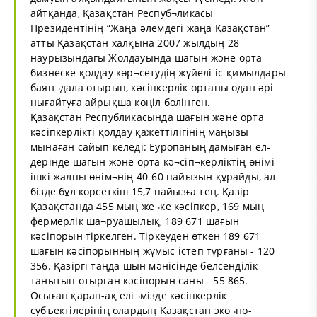
айтқанда, Қазақстан Респуб¬ликасы
Президентінің “Жаңа әлемдегі жаңа Қазақстан”
атты Қазақстан халқына 2007 жылдың 28
наурызындағы Жолдауында шағын және орта
бизнеске қолдау көр¬сетудің жүйелі іс-қимылдары
баян¬дала отырып, кәсіпкерлік ортаны одан әрі
нығайтуға айрықша көңіл бөлінген.
Қазақстан Республикасында шағын және орта
кәсіпкерлікті қолдау қажеттілігінің маңызы
мынаған сайып келеді: Еуропаның дамыған ел-
дерінде шағын және орта кә¬сіп¬керліктің өнімі
ішкі жалпы өнім¬нің 40-60 пайызын құрайды, ал
бізде бұл көрсеткіш 15,7 пайызға тең. Қазір
Қазақстанда 455 мың же¬ке кәсіпкер, 169 мың
фермерлік ша¬руашылық, 189 671 шағын
кәсіпорын тіркелген. Тіркеуден өткен 189 671
шағын кәсіпорынның жұмыс істеп тұрғаны - 120
356. Қазіргі таңда шын мәнісінде белсенділік
танытып отырған кәсіпорын саны - 55 865.
Осыған қарап-ақ елі¬мізде кәсіпкерлік
субъектілерінің олардың Қазақстан эко¬но-