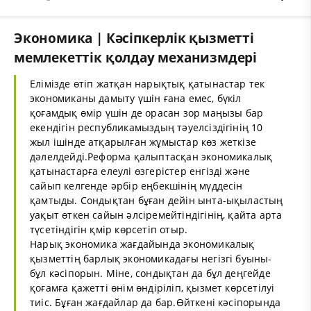
Экономика | Кәсіпкерлік қызметті
мемлекеттік қолдау механизмдері
Елімізде өтіп жатқан нарықтық қатынастар тек
экономиканы дамыту үшін ғана емес, бүкіл
қоғамдық өмір үшін де орасан зор маңызы бар
екендігін республикамыздың тәуелсіздігінің 10
жыл ішінде атқарылған жұмыстар көз жеткізе
дәлелдейді.Реформа қалыптасқан экономикалық
қатынастарға елеулі өзгерістер енгізді және
сайып келгенде әрбір еңбекшінің мүддесін
қамтыды. Сондықтан бұған дейін ынта-ықыластың
уақыт өткен сайын әлсіремейтіндігінің, қайта арта
түсетіндігін қмір көрсетіп отыр.
Нарық экономика жағдайында экономикалық
қызметтің барлық экономикадағы негізгі буыны-
бұл кәсіпорын. Міне, сондықтан да бұл деңгейде
қоғамға қажетті өнім өндіріліп, қызмет көрсетілуі
тиіс. Бұған жағдайлар да бар.Өйткені кәсіпорында