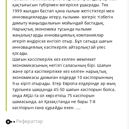
қақтығысын түбірімен өзгеріске ұшырады. Тек
1999 жылдан бастап қана ғылым жетістіктері мен
инновацияларды игеру, ғылыми- өзгеріс тізбегін
дамыту маңыздылығын мойындай бастадық.
Нарықтық экономика тұсында ғылыми
жаңалықтарды инновациялық компаниялар
игеріп өндіріске енгізіп отыр. Бұл сатыда шағын
инновациялық кәсіпкерлік айтарлықтай үлес
қосады.
Шағын кәссіпкерлік кез келген мемлекет
экономикасының негізгі саласының бірі. Шағын
және орта кәсіпкерлікке кез келген нарықтық
экономикасы дамыған елдерде 10 кәсіпорынның
9-ы кіріп отырады. Егер Европа елдерінде әр мың
тұрғынға шаққанда 45-50 шағын кәсіпорын болса,
онда АҚШ-та ол көрсеткіш 75 кәсіпорын
шамасында, ал Қазақстанда не бары 7-8
кәсіпорын ғана құрайды екен. ....
Рефераттар