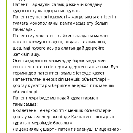
Патент – арнаулы салық режимін қолдану
құқығын куәландыратын құжат.
Патенттеу негізгі қызметі – жаңалықты енгізетін
тұлғаға монополияны қамтамасыз ету болып
табылады.
Патенттеу мақсаты – сәйкес саладағы маман
патент мазмұнын оқып, ондағы техникалық
шешімді жүзеге асыра алатындай деңгейге
жеткізіп ашу.
Осы тақырыпты мазмұндау барысында мен
көптеген патенттік терминдермен таныстым. Бұл
терминдер патентпен жұмыс істеуде қажет
Патенттелген өнеркәсіп меншік объектілері –
қорғау құжаттары берілген өнеркәсіптік меншік
объектілері.
Патент жүргізуде мынадай құжаттармен
танысамыз:
Бюллетень - өнеркәсіптік меншік объектілерін
қорғау мәселелері жөнінде Қазпатент шығарып
тұратын мерзімдік басылым.
Лицензиялық шарт - патент иеленуші (лицензиар)