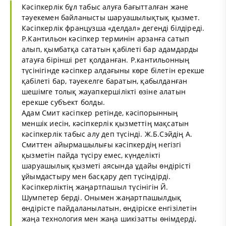
Кәсіпкерлік бұл табыс алуға бағытталған және
тәуекемен байланысты шаруашылықтық қызмет.
Кәсіпкерлік французша «делдал» дегенді білдіреді.
Р.Кантильон кәсіпкер терминін арзанға сатып
алып, қымбатқа сататын қабілеті бар адамдарды
атауға бірінші рет қолданған. Р.кантильонның
түсінігінде кәсіпкер алдағыны көре білетін ерекше
қабілеті бар, тәуекелге баратын, қабылданған
шешімге толық жауапкершілікті өзіне алатын
ерекше субъект болды.
Адам Смит кәсіпкер ретінде, кәсіпорынның
меншік иесін, кәсіпкерлік қызметтің мақсатын
кәсіпкерлік табыс алу деп түсінді. Ж.Б.Сэйдің А.
Смиттен айырмашылығы кәсіпкердің негізгі
қызметін пайда түсіру емес, күнделікті
шаруашылық қызметі аясында ұдайы өндірісті
ұйымдастыру мен басқару деп түсіндірді.
Кәсіпкерліктің жаңартпашыл түсінігін Й.
Шумпетер берді. Онымен жаңартпашылдық
өндірісте пайдаланылатын, өндіріске енгізілетін
жаңа технология мен жаңа шикізатты өнімдерді,