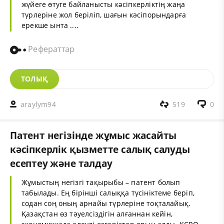
жүйеге өтуге байланысты кәсіпкерліктің жаңа
түрлеріне жол беріліп, шағын кәсіпорындарға
ерекше ынта ....
Рефераттар
ТОЛЫҚ
araylym94
519
0
Патент негізінде жұмыс жасайты
кәсіпкерлік қызметте салық салуды
есептеу және талдау
Жұмыстың негізгі тақырыбы – патент болып
табылады. Ең бірінші салыққа түсініктеме беріп,
содан соң оның арнайы түрлеріне тоқталайық.
Қазақстан өз тәуелсіздігін алғаннан кейін,