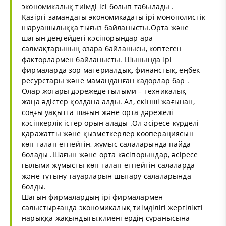
экономикалық тиімді ісі болып табылады .
Қазіргі замандағы экономикадағы ірі монополистік
шаруашылыққа тығыз байланысты.Орта және
шағын деңгейдегі кәсіпорындар ара
салмақтарының өзара байланысы, көптеген
факторлармен байланысты. Шынында ірі
фирмаларда зор материалдық, финанстық, еңбек
ресурстары және маманданған кадорлар бар .
Олар жоғары дәрежеде ғылыми – техникалық
жаңа әдістер қолдана алды. Ал, екінші жағынан,
соңғы уақытта шағын және орта дәрежелі
кәсіпкерлік істер орын алады .Ол әсіресе күрделі
қаражатты және қызметкерлер кооперациясын
көп талап етпейтін, жұмыс салаларында пайда
болады .Шағын және орта кәсіпорындар, әсіресе
ғылыми жұмысты көп талап етпейтін салаларда
және тұтыну тауарларын шығару салаларында
болды.
Шағын фирмалардың ірі фирмалармен
салыстырғанда экономикалық тиімділігі жергілікті
нарыққа жақындығы,клиентердің сұранысына