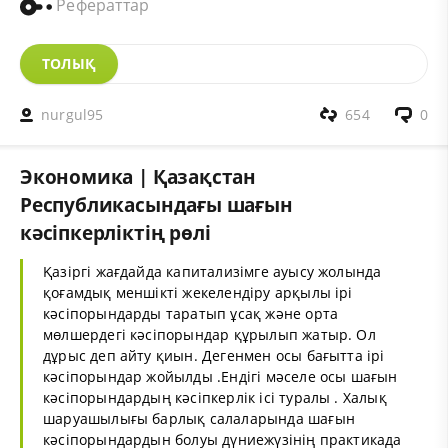
Рефераттар
ТОЛЫҚ
nurgul95
654
0
Экономика | Қазақстан
Республикасындағы шағын
кәсіпкерліктің рөлі
Қазіргі жағдайда капитализімге ауысу жолында
қоғамдық меншікті жекелендіру арқылы ірі
кәсіпорындарды таратып ұсақ және орта
мөлшердегі кәсіпорындар құрылып жатыр. Ол
дұрыс деп айту қиын. Дегенмен осы бағытта ірі
кәсіпорындар жойылды .Ендігі мәселе осы шағын
кәсіпорындардың кәсіпкерлік ісі туралы . Халық
шаруашылығы барлық салаларында шағын
кәсіпорындардын болуы дүниежүзінің практикада