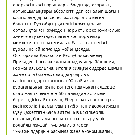
өнеркәсіп кәсіпорындары болды да, олардың
артықшылықтары абсолютті деп саналып шағын
кәсіпорындар мәселесі жоспарға кірмеген
болатын. Бұл ойдың қателігі командалық
орталықтанған жүйеден нарықтық экономикалық
жүйеге өту кезінде, шағын кәсіпорындар
мемлекеттің стратегиялық бағыттың негізгі
құралына айналғанда мойындалды.
Осы орайда Қазақстан Республикасының
Президенті осы жолдағы жолдауында Жапония,
Германия, Бельгия, Италия сияқты елдерде шағын
және орта бизнес, олардың барлық
кәсіпорындары санының 90 пайызын
құрағандығын және көптеген дамыған елдерде
олар жалпы өнімінің 50 пайыздан астамын
беретіндігін айта келіп, біздің шағын және орта
кәсіпкерлікті дамытудың түбірінен идеологиясын
бүзу қажеттігін баса айтты. Біз кәсіпкерлік
ортаның бастамашылығын іске асыру үшін
қолайлы жағдай туғызуымыз керек.
1990 жылдардың басында жаңа экономикалық