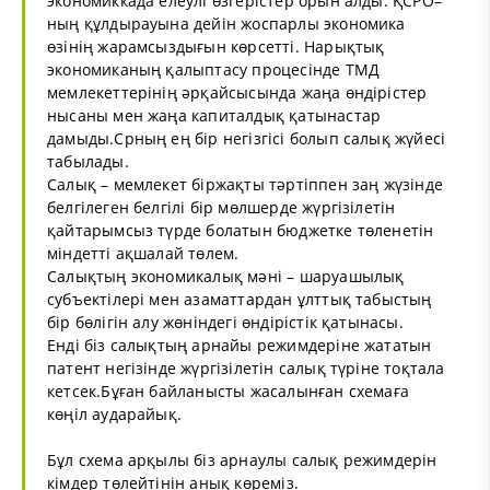
экономиккада елеулі өзгерістер орын алды. ҚСРО–
ның құлдырауына дейін жоспарлы экономика
өзінің жарамсыздығын көрсетті. Нарықтық
экономиканың қалыптасу процесінде ТМД
мемлекеттерінің әрқайсысында жаңа өндірістер
нысаны мен жаңа капиталдық қатынастар
дамыды.Срның ең бір негізгісі болып салық жүйесі
табылады.
Салық – мемлекет біржақты тәртіппен заң жүзінде
белгілеген белгілі бір мөлшерде жүргізілетін
қайтарымсыз түрде болатын бюджетке төленетін
міндетті ақшалай төлем.
Салықтың экономикалық мәні – шаруашылық
субъектілері мен азаматтардан ұлттық табыстың
бір бөлігін алу жөніндегі өндірістік қатынасы.
Енді біз салықтың арнайы режимдеріне жататын
патент негізінде жүргізілетін салық түріне тоқтала
кетсек.Бұған байланысты жасалынған схемаға
көңіл аударайық.
Бұл схема арқылы біз арнаулы салық режимдерін
кімдер төлейтінін анық көреміз.