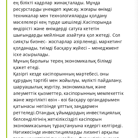
ең білікті кадрлар жинақталады. Мұнда
ресурстарды үнемдеп жұмсау, жоғары өнімді
техникалар мен технологияларды қолдану
мәселелері кең түрде шешіледі.Кәсіпорында
өндірісті және өнімдерді сатуға кететін
шығындарды мейлінше азайтуға қол жетеді. Сол
сияқты бизнес- жоспарлар әзірленеді, маркетинг
қолданады, тиімді басқару жүйесі – менеджмент
іске асырылады.
Мұның барлығы терең экономикалық білімді
қажет етеді.
Қазіргі кезде кәсіпорынның мәртебесі, оны
құрудың тәртібі мен жойылуы, мүлікті пайдалану,
шаруашылық жүргізу, экономикалық және
әлеуметтік қызметтер, кәсіпорынның мемлекеттік
және жергілікті өзін - өзі басқару органдарымен
қатынасы негізінде ұлттық заңдармен
реттеледі.Отандық ұйымдардың инвестициялық
белсенділігінің жеткіліксіздігі кәсіпорын
экономикасының тұрақтануына кедергі келтіреді.
Нәтижесінде инвестицияларды лизингі арқылы