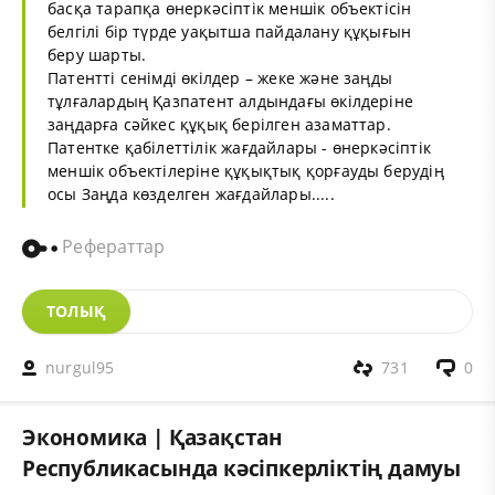
басқа тарапқа өнеркәсіптік меншік объектісін
белгілі бір түрде уақытша пайдалану құқығын
беру шарты.
Патентті сенімді өкілдер – жеке және заңды
тұлғалардың Қазпатент алдындағы өкілдеріне
заңдарға сәйкес құқық берілген азаматтар.
Патентке қабілеттілік жағдайлары - өнеркәсіптік
меншік объектілеріне құқықтық қорғауды берудің
осы Заңда көзделген жағдайлары.....
Рефераттар
ТОЛЫҚ
nurgul95
731
0
Экономика | Қазақстан
Республикасында кәсіпкерліктің дамуы