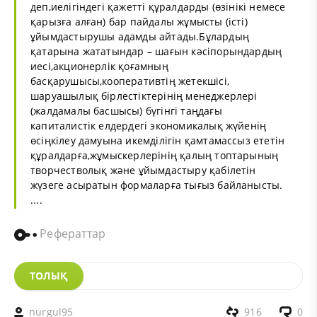
деп,иелігіндегі қажетті құралдарды (өзінікі немесе
қарызға алған) бар пайдалы жұмысты (істі)
ұйымдастырушы адамды айтады.Бұлардың
қатарына жататындар – шағын кәсіпорындардың
иесі,акционерлік қоғамның
басқарушысы,кооперативтің жетекшісі,
шаруашылық бірлестіктерінің менеджерлері
(жалдамалы басшысы) бүгінгі таңдағы
капиталистік елдердегі экономикалық жүйенің
өсіңкілеу дамуына икемділігін қамтамассыз ететін
құралдарға,жұмыскерлерінің қалың топтарының
творчестволық және ұйымдастыру қабілетін
жүзеге асыратын формаларға тығыз байланысты.
....
Рефераттар
ТОЛЫҚ
nurgul95
916
0