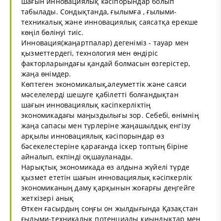
шағын инновациялық кәсіпорындар болып
табылады. Сондықтанда, ғылымға , ғылыми-
техникалық және инновациялық саясатқа ерекше
көңіл бөлінуі тиіс.
Инновация(жаңартпалар) дегеніміз - тауар мен
қызметтердегі, технология мен өндіріс
факторларындағы қандай болмасын өзгерістер,
жаңа өнімдер.
Көптеген экономикалық,әлеуметтік және саяси
мәселелерді шешуге қабілетті болғандықтан
шағын инновациялық кәсіпкерліктің
экономикадағы маңыздылығы зор. Себебі, өнімнің
жаңа сапасы мен түрлеріне жаңашылдық енгізу
арқылы инновациялық кәсіпорындар өз
бәсекелестеріне қарағанда іскер топтың біріне
айналып, екпінді оқшауланады.
Нарықтық экономикада өз алдына жүйелі түрде
қызмет ететін шағын инновациялық кәсіпкерлік
экономиканың даму қарқынын жоғарғы деңгейге
жеткізері анық
Өткен ғасырдың соңғы он жылдығында Қазақстан
ғылыми-техникалық потенциалы қиындықтар мен