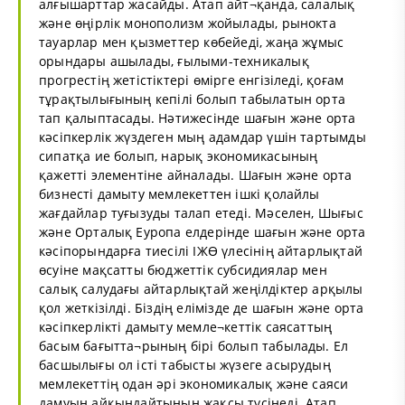
алғышарттар жасайды. Атап айт¬қанда, салалық
және өңірлік монополизм жойылады, рынокта
тауарлар мен қызметтер көбейеді, жаңа жұмыс
орындары ашылады, ғылыми-техникалық
прогрестің жетістіктері өмірге енгізіледі, қоғам
тұрақтылығының кепілі болып табылатын орта
тап қалыптасады. Нәтижесінде шағын және орта
кәсіпкерлік жүздеген мың адамдар үшін тартымды
сипатқа ие болып, нарық экономикасының
қажетті элементіне айналады. Шағын және орта
бизнесті дамыту мемлекеттен ішкі қолайлы
жағдайлар туғызуды талап етеді. Мәселен, Шығыс
және Орталық Еуропа елдерінде шағын және орта
кәсіпорындарға тиесілі ІЖӨ үлесінің айтарлықтай
өсуіне мақсатты бюджеттік субсидиялар мен
салық салудағы айтарлықтай жеңілдіктер арқылы
қол жеткізілді. Біздің елімізде де шағын және орта
кәсіпкерлікті дамыту мемле¬кеттік саясаттың
басым бағытта¬рының бірі болып табылады. Ел
басшылығы ол істі табысты жүзеге асырудың
мемлекеттің одан әрі экономикалық және саяси
дамуын айқындайтынын жақсы түсінеді. Атап