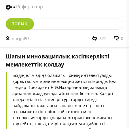
Рефераттар
ТОЛЫҚ
nurgul95
522
0
Шағын инновациялық кәсіпкерлікті
мемлекеттік қолдау
Біздің еліміздің болашағы –оның интелектуалды
қоры, ғылым және инновация жетістіктерінде. Бұл
сөздер Президент Н.Ә.Назарбаевтың халыққа
арналған жолдауында айтылған болатын. Қазіргі
таңда өкілеттілік пен ресурстарды тиімді
пайдаланып, жоғарғы сапалы және ең соңғы
ғылым жетістіктеріне сай техника мен
технологияларды қолдана отырып экономиканы
көркейтіп, халық өмірін жақсартуға қабілетті -