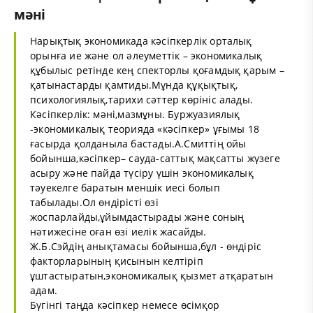
мәні
Нарықтық экономикада кәсіпкерлік орталық
орынға ие және ол әлеуметтік – экономикалық
құбылыс ретінде кең спекторлы қоғамдық қарым –
қатынастарды қамтиды.Мұнда құқықтық,
психологиялық,тарихи сәттер көрініс алады.
Кәсіпкерлік: мәні,мазмұны. Буржуазиялық
-экономикалық теорияда «кәсіпкер» ұғымы 18
ғасырда қолданыла бастады.А.Смиттің ойы
бойынша,кәсіпкер– сауда-саттық мақсатты жүзеге
асыру және пайда түсіру үшін экономикалық
тәуекелге баратын меншік иесі болып
табылады.Ол өндірісті өзі
жоспарлайды,ұйымдастырады және соның
нәтижесіне оған өзі иелік жасайды.
Ж.Б.Сэйдің анықтамасы бойынша,бұл - өндіріс
факторларының қисынын келтіріп
ұштастыратын,экономикалық қызмет атқаратын
адам.
Бүгінгі таңда кәсіпкер немесе өсімқор