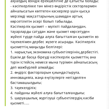
ахуалдың өзіндік ерекшелігіне де қатысты болады;
- кәсіпкерлікке тән мінез өндірістік секторлармен
айналысатын көптеген кәскерлер үшін қысқа
мерзімді мақсаттарының шамадан артық
көрсетілетін әсері болып табылады.
Кәсіпкерлік қызмет – мүлікті пайдаланудан,
тауарларды сатудан және қызмет көрсетуден
жүйелі түрде пайда алуға бағытталған қызметін өз
тәуекелімен дербес жүзеге асырады. Кәсіпкерлік
қызметтің маңызды белгілері:
1. нарықтық экономика субъектілерінің дербестігі.
Ешкім де басқа біреуді кәсіпкерлік қызметтің ана
түрін істейсің немесе мына түрімен айналысасың
деп мәжбүрлей алмайды;
2. өндіріс факторларын қиындастыруға,
инновацияға, жаңа еңгізулерге негізделген
бастамашылдығы;
3. тәуекелділік;
4. пайданы жүйелі алуға бағытталғандығы;
5. шаруашылық жүргізуші субъектілердің кәсіби
қызметі.....