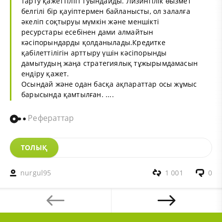
тарту қажеттілігі туындайды. Лизингілік өызмет
белгілі бір қауіптермен байланысты, ол залалға
әкеліп соқтыруы мүмкін және меншікті
ресурстары есебінен дами алмайтын
кәсіпорындарды қолданылады.Кредитке
қабілеттілігін арттыру үшін кәсіпорынды
дамытудың жаңа стратегиялық тұжырымдамасын
ендіру қажет.
Осындай және одан басқа ақпараттар осы жұмыс
барысында қамтылған. ....
Рефераттар
ТОЛЫҚ
nurgul95
1 001
0