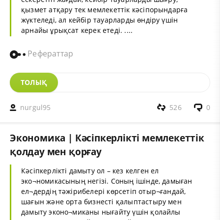
қызмет атқару тек мемлекеттік кәсіпорындарға
жүктеледі, ал кейбір тауарларды өндіру үшін
арнайы ұрықсат керек етеді. ....
Рефераттар
ТОЛЫҚ
nurgul95
526
0
Экономика | Кәсіпкерлікті мемлекеттік
қолдау мен қорғау
Кәсіпкерлікті дамыту ол – кез келген ел
эко¬номикасының негізі. Соның ішінде, дамыған
ел¬дердің тәжірибелері көрсетіп отыр¬ғандай,
шағын және орта бизнесті қалыптастыру мен
дамыту эконо¬миканы нығайту үшін қолайлы