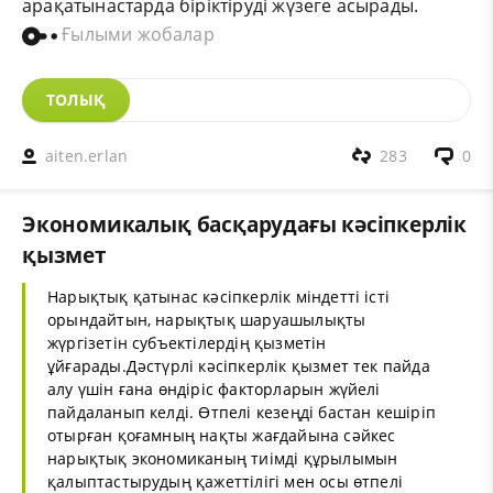
арақатынастарда біріктіруді жүзеге асырады.
Ғылыми жобалар
ТОЛЫҚ
aiten.erlan
283
0
Экономикалық басқарудағы кәсіпкерлік
қызмет
Нарықтық қатынас кәсіпкерлік міндетті істі
орындайтын, нарықтық шаруашылықты
жүргізетін субъектілердің қызметін
ұйғарады.Дәстүрлі кәсіпкерлік қызмет тек пайда
алу үшін ғана өндіріс факторларын жүйелі
пайдаланып келді. Өтпелі кезеңді бастан кешіріп
отырған қоғамның нақты жағдайына сәйкес
нарықтық экономиканың тиімді құрылымын
қалыптастырудың қажеттілігі мен осы өтпелі