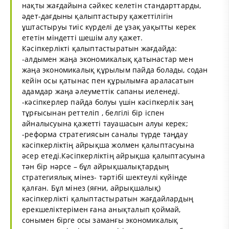
нақты жағдайына сәйкес келетін стандарттарды,
әдет-дағдыны қалыптастыру қажеттілігін
ұштастыруы тиіс күрделі де ұзақ уақытты керек
ететін міндетті шешім алу қажет.
Кәсіпкерлікті қалыптастыратын жағдайда:
-алдымен жаңа экономикалық қатынастар мен
жаңа экономикалық құрылым пайда болады, содан
кейін осы қатынас пен құрылымға араласатын
адамдар жаңа әлеуметтік сапаны иеленеді.
-кәсіпкерлер пайда болуы үшін кәсіпкерлік заң
тұрғысынан реттеліп , белгілі бір іспен
айналысуына қажетті тауашасын алуы керек;
-реформа стратегиясын саналы түрде таңдау
кәсіпкерліктің айрықша жолмен қалыптасуына
әсер етеді.Кәсіпкерліктің айрықша қалыптасуына
тән бір нәрсе – бұл айрықшалықтардың
стратегиялық мінез- тәртібі шектеулі күйінде
қалған. Бұл мінез (яғни, айрықшалық)
кәсіпкерлікті қалыптастыратын жағдайлардың
ерекшеліктерімен ғана анықталып қоймай,
сонымен бірге осы заманғы экономикалық