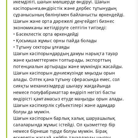
икемділігі, шағын мөлшерде өндіруі. Шағын
кәсіпорынға,өндірістік және дербес тұтынудың
сұранысының бөлінуімен байланысты өркендейді.
Шағын және орта дәрежелі деңгейдегі бизнес
экономиканы жетілдіруге септігін тигізеді:
• Бәсеклестік орта өркендейді
• Қосымша жұмыс орны пайда болады
• Тұтыну секторы ұлғаяды
Шағын кәсіпорындардың дамуы нарықта тауар
және қызметтермен толтырады, экспорттың
потенциалын артырады және мүмкіндік жасайды.
Шағын кәсіпорын дүниежүзінде мңызды орын
алады. Олтек қана тұтыну сферасында емес, сол
сияқты механизімдерді шығару жағдайында
немесе полуфабрикаттар өндіріп негізгі басты
өндірісті қамтамасыз етуде маңызды орын алады.
Шағын кәсіпкерлік субъектілері және адамдар
болуы да мүмкін.
Шағын кәсіпорын барлық халық шаруашылық
салаларында жұмыс істейді. Ол қызметтер бір
немесе бірнеше түрде болуы мүмкін. Бірақ
ескеретін жағдай, кейбір тауарларды шығру,