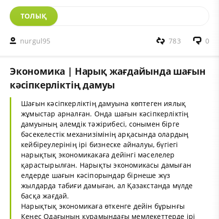
ТОЛЫҚ
nurgul95
783
0
Экономика | Нарық жағдайында шағын
кәсіпкерліктің дамуы
Шағын кәсіпкерліктің дамуына көптеген иялық
жұмыстар арналған. Онда шағын кәсіпкерліктің
дамуының әлемдік тәжірибесі, сонымен бірге
бәсекелестік механизімінің арқасында олардың
кейбіреулерінің ірі бизнеске айналуы, бүгіегі
нарықтық экономикакаға дейінгі мәселелер
қарастырылған. Нарықты экономикасы дамыған
елдерде шағын кәсіпорындар бірнеше жүз
жылдарда табиғи дамыған, ал Қазакстанда мүлде
басқа жағдай.
Нарықтық экономикаға өткенге дейін бұрынғы
Кеңес Одағының құрамындағы мемлекеттерде ірі