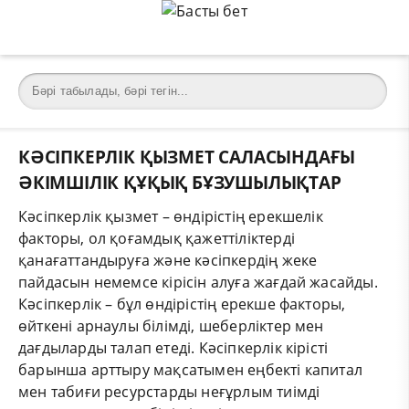
КӘСІПКЕРЛІК ҚЫЗМЕТ САЛАСЫНДАҒЫ
ӘКІМШІЛІК ҚҰҚЫҚ БҰЗУШЫЛЫҚТАР
Кәсіпкерлік қызмет – өндірістің ерекшелік
факторы, ол қоғамдық қажеттіліктерді
қанағаттандыруға және кәсіпкердің жеке
пайдасын немемсе кірісін алуға жағдай жасайды.
Кәсіпкерлік – бұл өндірістің ерекше факторы,
өйткені арнаулы білімді, шеберліктер мен
дағдыларды талап етеді. Кәсіпкерлік кірісті
барынша арттыру мақсатымен еңбекті капитал
мен табиғи ресурстарды неғұрлым тиімді