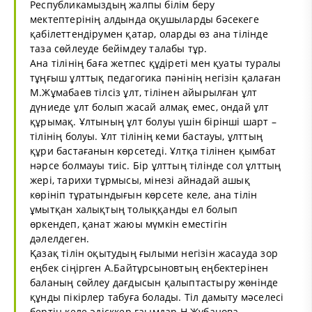
Республикамыздың жалпы білім беру
мектептерінің алдында оқушыларды бәсекеге
қабілеттендірумен қатар, оларды өз ана тілінде
таза сөйлеуде бейімдеу талабы тұр.
Ана тілінің баға жетпес құдіреті мен қуаты туралы
тұңғыш ұлттық педагогика пәнінің негізін қалаған
М.Жұмабаев тілсіз ұлт, тілінен айырылған ұлт
дүниеде ұлт болып жасай алмақ емес, ондай ұлт
құрымақ. Ұлтының ұлт болуы үшін бірінші шарт –
тілінің болуы. Ұлт тілінің кеми бастауы, ұлттың
құри бастағанын көрсетеді. Ұлтқа тілінен қымбат
нәрсе болмауы тиіс. Бір ұлттың тілінде сол ұлттың
жері, тарихи тұрмысы, мінезі айнадай ашық
көрініп тұратындығын көрсете келе, ана тілін
ұмытқан халықтың толыққанды ел болып
өркендеп, қанат жаюы мүмкін еместігін
дәлелдеген.
Қазақ тілін оқытудың ғылыми негізін жасауда зор
еңбек сіңірген А.Байтұрсыновтың еңбектерінен
баланың сөйлеу дағдысын қалыптастыру жөнінде
құнды пікірлер табуға болады. Тіл дамыту мәселесі
бертін келе әдісккер ғаымдар Н.Жұбанова,