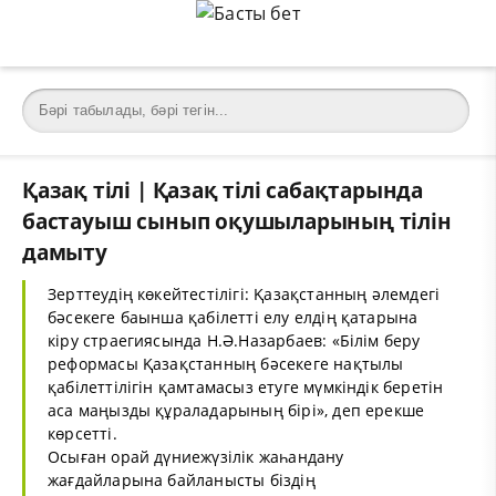
Қазақ тілі | Қазақ тілі сабақтарында
бастауыш сынып оқушыларының тілін
дамыту
Зерттеудің көкейтестілігі: Қазақстанның әлемдегі
бәсекеге баынша қабілетті елу елдің қатарына
кіру страегиясында Н.Ә.Назарбаев: «Білім беру
реформасы Қазақстанның бәсекеге нақтылы
қабілеттілігін қамтамасыз етуге мүмкіндік беретін
аса маңызды құраладарының бірі», деп ерекше
көрсетті.
Осыған орай дүниежүзілік жаһандану
жағдайларына байланысты біздің