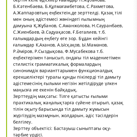
Б.Кәтенбаева, Б.Құлмағамбетова, С.Рахметова,
А.Жаппаровтың еңбектеін,де зерттелді. Қазақ тілі
мен оның әдістемесі жөніндегі ғылымның
дамуына Қ.Жұбанов, С.Аманжолова, Н.Сауранбаев,
С.Жиенбаев, Ә.Сәдуақасов, Ғ.Бегалиев, т.б.
ғалымдардың еңбегу өте зор. Бұдан кейінгі
ғалымдар К,Аханов, А.Ысқақов, Ы.Маманов,
Р.Әміров, Р.Сыздықова, Ф.Мусабекова т.б.
еңбектерімен танысып, ондағы тіл мәдениетімен
стилистік грамматикалық формалардың
синонимдік варианттарымен функционалдық
ерекшеліктері туралы құнды пікілерді тіл дамыту
әдістемесінің ғылыми негізін жетілдіруде үлкен
маңызға ие екенін байқадық.
Зерттеудің мақсаты: Тілге қатысты ғылыми
практикалық жаңалықтарға сүйене отырып, қазақ
тілін оқыту барысында тіл дамыту жұмысын
жүргізудің мазмұнын, жолдарын, әдіс тәсілдерін
белгілеу.
Зерттеу объектісі: Бастауыш сыныптағы оқу-
тәрбие үрдісі.