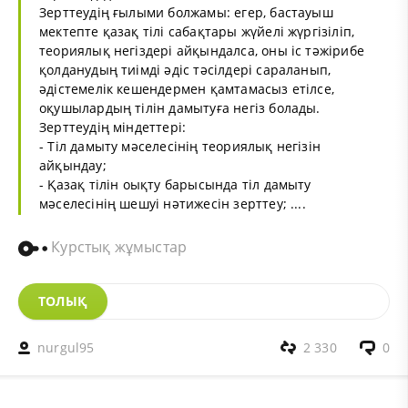
Зерттеудің ғылыми болжамы: егер, бастауыш
мектепте қазақ тілі сабақтары жүйелі жүргізіліп,
теориялық негіздері айқындалса, оны іс тәжірибе
қолданудың тиімді әдіс тәсілдері сараланып,
әдістемелік кешендермен қамтамасыз етілсе,
оқушылардың тілін дамытуға негіз болады.
Зерттеудің міндеттері:
- Тіл дамыту мәселесінің теориялық негізін
айқындау;
- Қазақ тілін оықту барысында тіл дамыту
мәселесінің шешуі нәтижесін зерттеу; ....
Курстық жұмыстар
ТОЛЫҚ
nurgul95
2 330
0