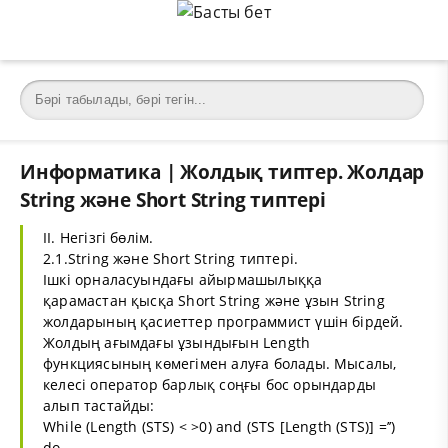
Информатика | Жолдық типтер. Жолдар
String және Short String типтері
II. Hегізгі бөлім.
2.1.String және Short String типтері.
Ішкі орналасуындағы айырмашылыққа
қарамастан қысқа Short String және ұзын String
жолдарының қасиеттер программист үшін бірдей.
Жолдың ағымдағы ұзындығын Length
функциясының көмегімен алуға болады. Мысалы,
келесі оператор барлық соңғы бос орындарды
алып тастайды:
While (Length (STS) < >0) and (STS [Length (STS)] =’’)
do