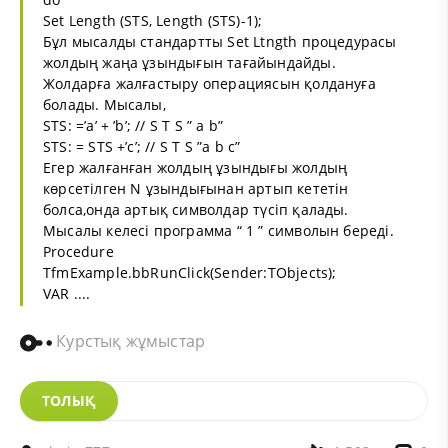
Set Length (STS, Length (STS)-1);
Бұл мысалды стандартты Set Ltngth процедурасы
жолдың жаңа ұзындығын тағайындайды.
Жолдарға жалғастыру операциясын қолдануға
болады. Мысалы,
STS: =’a’ + ’b’; // S T S ” a b”
STS: = STS +’c’; // S T S ”a b c”
Егер жалғанған жолдың ұзындығы жолдың
көрсетілген N ұзындығынан артып кететін
болса,онда артық символдар түсіп қалады.
Мысалы келесі программа “ 1 ” символын береді.
Procedure
TfmExample.bbRunClick(Sender:TObjects);
VAR ....
Курстық жұмыстар
ТОЛЫҚ