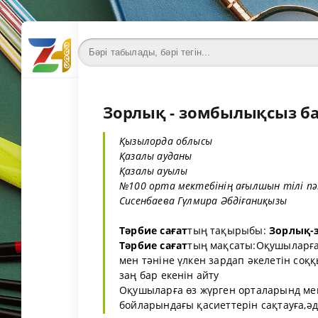
Зорлық - зомбылықсыз б
Қызылорда облысы
Қазалы ауданы
Қазалы ауылы
№100 орта мектебінің ағылшын тілі пән
Сисенбаева Гүлмира Әбдіғаниқызы
Тәрбие сағат
тың тақырыбы:
Зорлық-
Тәрбие сағат
тың мақсаты:Оқушыларға
мен тәніне үлкен зардап әкелетін соққ
заң бар екенін айту
Оқушыларға өз жүрген орталарынд мейі
бойларындағы қасиеттерін сақтауға,әде