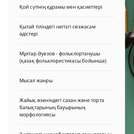
Қой сүтінің құрамы мен қасиеттері
Қытай тіліндегі негізгі сөзжасам
әдістері
Мұхтар Әуезов - фольклортанушы
(қазақ фольклористикасы бойынша)
Мысал жанры
Жайық өзеніндегі сазан және торта
балықтарының бауырының
морфологиясы