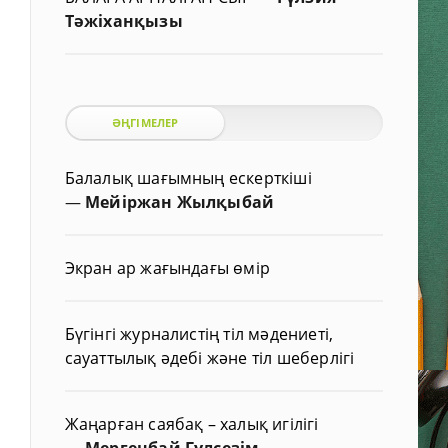
Тәжіханқызы
ӘҢГІМЕЛЕР
Балалық шағымның ескерткіші
—
Мейіржан Жылқыбай
Экран ар жағындағы өмір
Бүгінгі журналистің тіл мәдениеті,
сауаттылық әдебі және тіл шеберлігі
Жаңарған саябақ – халық игілігі
—
Мергенбай Гүлсезім