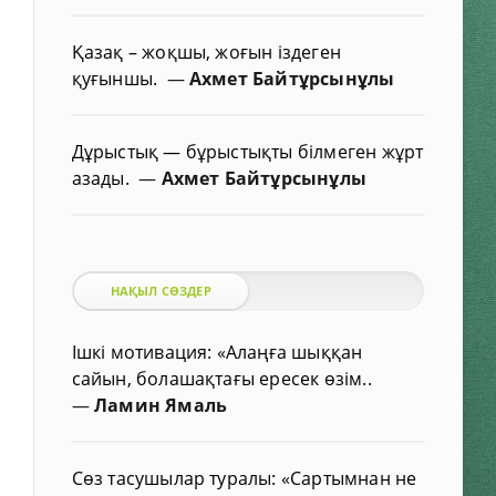
Қазақ – жоқшы, жоғын іздеген
қуғыншы.
—
Ахмет Байтұрсынұлы
Дұрыстық — бұрыстықты білмеген жұрт
азады.
—
Ахмет Байтұрсынұлы
НАҚЫЛ СӨЗДЕР
Ішкі мотивация: «Алаңға шыққан
сайын, болашақтағы ересек өзім..
—
Ламин Ямаль
Сөз тасушылар туралы: «Сартымнан не