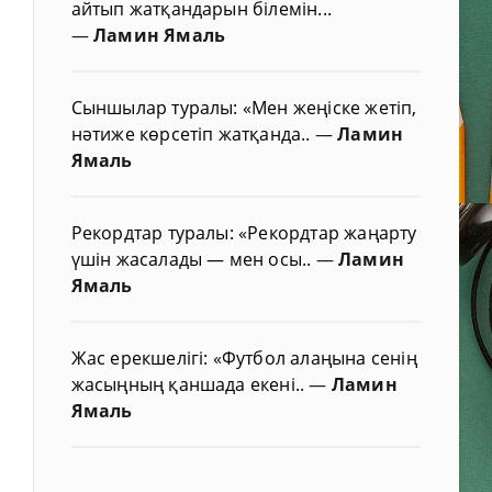
айтып жатқандарын білемін...
—
Ламин Ямаль
Сыншылар туралы: «Мен жеңіске жетіп,
нәтиже көрсетіп жатқанда..
—
Ламин
Ямаль
Рекордтар туралы: «Рекордтар жаңарту
үшін жасалады — мен осы..
—
Ламин
Ямаль
Жас ерекшелігі: «Футбол алаңына сенің
жасыңның қаншада екені..
—
Ламин
Ямаль