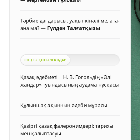
Тәрбие дағдарысы: уақыт кінәлі ме, ата-
ана ма?
—
Гүлден Талғатқызы
СОҢҒЫ ҚОСЫЛҒАНДАР
Қазақ әдебиеті | Н. В. Гогольдің «Өлі
жандар» туындысының аудама нұсқасы
Құлыншақ ақынның әдеби мұрасы
Қазіргі қазақ фалеронимдері: тарихы
мен қалыптасуы