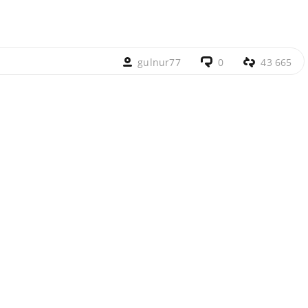
gulnur77
0
43 665