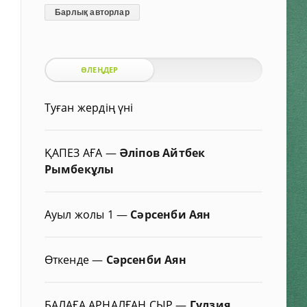
Барлық авторлар
ӨЛЕҢДЕР
Туған жердің үні
ҚАПЕЗ АҒА
—
Әліпов Айтбек
Рымбекұлы
Ауыл жолы 1
—
Сәрсенби Аян
Өткенде
—
Сәрсенби Аян
БАЛАҒА АРНАЛҒАН СЫР
—
Гүлзия