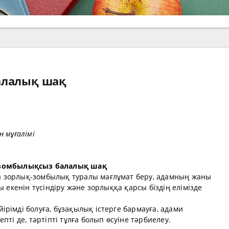
алалық шақ
 мұғалімі
зомбылықсыз балалық шақ
 зорлық-зомбылық туралы мағлұмат беру, адамның жаны
ы екенін түсіндіру және зорлыққа қарсы біздің елімізде
рімді болуға, бұзақылық істерге бармауға, адами
пті де, тәртіпті тұлға болып өсуіне тәрбиелеу.