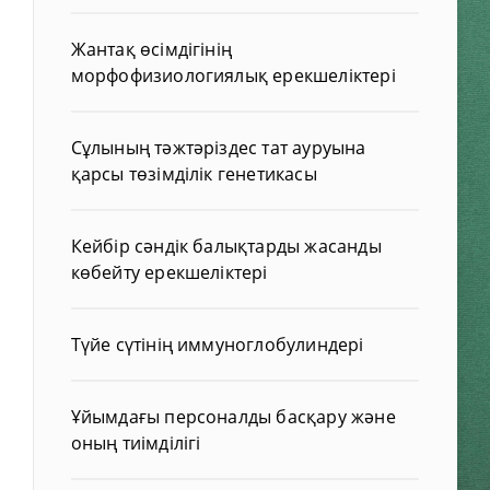
Жантақ өсімдігінің
морфофизиологиялық ерекшеліктері
Сұлының тәжтәріздес тат ауруына
қарсы төзімділік генетикасы
Кейбір сәндік балықтарды жасанды
көбейту ерекшеліктері
Түйе сүтінің иммуноглобулиндері
Ұйымдағы персоналды басқару және
оның тиімділігі