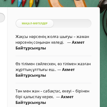
МАҚАЛ-МӘТЕЛДЕР
Жақсы нәрсенің жолға шығуы – жаман
нәрсенің соңынан келеді.
—
Ахмет
Байтұрсынұлы
Өз тілімен сөйлескен, өз тілімен жазған
жұрттың ұлттығы еш..
—
Ахмет
Байтұрсынұлы
Тән мен жан – сабақтас, екеуі – бірінен
бірі қалыспау керек.
—
Ахмет
Байтұрсынұлы