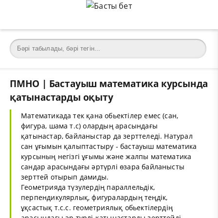
ПМНО | Бастауыш математика курсында
қатынастарды оқыту
Математикада тек қана обьектілер емес (сан,
фигура, шама т.с) олардың арасындағы
қатынастар, байланыстар да зерттеледі. Натурал
сан ұғымын қалыптастыру - бастауыш математика
курсының негізгі ұғымы және жалпы математика
сандар арасындағы әртүрлі өзара байланысты
зерттей отырып дамиды.
Геометрияда түзулердің параллельдік,
перпендикулярлық, фигуралардың теңдік,
ұқсастық т.с.с. геометриялық обьектілердің
арасындағы әр түрлі қатынастарды зерттейді.