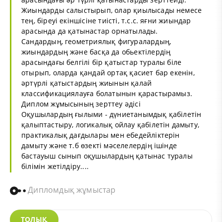
Жиындарды салыстырып, олар қиылысады немесе
тең, біреуі екіншісіне тиісті, т.с.с. яғни жиындар
арасында да қатынастар орнатылады.
Сандардың, геометриялық фигуралардың,
жиындардың және басқа да обьектілердің
арасындағы белгілі бір қатыстар туралы біле
отырып, оларда қандай ортақ қасиет бар екенін,
әртүрлі қатыстардың жиынын қалай
классификациялауға болатынын қарастырамыз.
Диплом жұмысының зерттеу әдісі
Оқушылардың ғылыми - дүниетанымдық қабілетін
қалыптастыру, логикалық ойлау қабілетін дамыту,
практикалық дағдылары мен ебедейліктерін
дамыту және т.б өзекті мәселелердің ішінде
бастауыш сынып оқушылардың қатынас туралы
білімін жетілдіру....
Дипломдық жұмыстар
ТОЛЫҚ