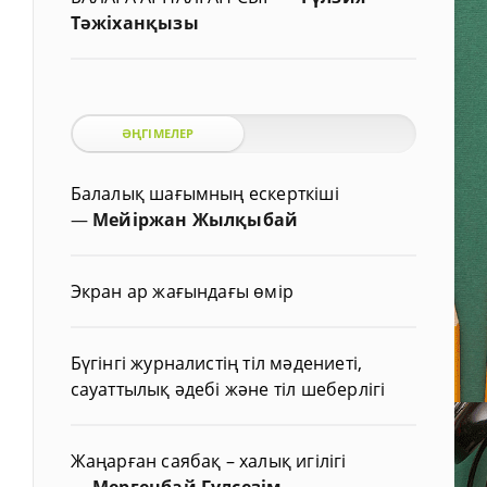
Тәжіханқызы
ӘҢГІМЕЛЕР
Балалық шағымның ескерткіші
—
Мейіржан Жылқыбай
Экран ар жағындағы өмір
Бүгінгі журналистің тіл мәдениеті,
сауаттылық әдебі және тіл шеберлігі
Жаңарған саябақ – халық игілігі
—
Мергенбай Гүлсезім