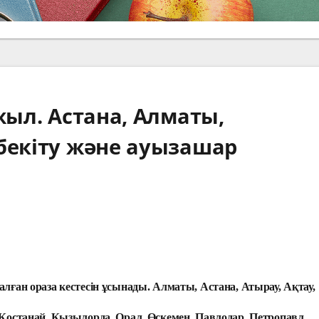
жыл. Астана, Алматы,
бекіту және ауызашар
лған ораза кестесін ұсынады. Алматы, Астана, Атырау, Ақтау,
 Қостанай, Қызылорда, Орал, Өскемен, Павлодар, Петропавл,