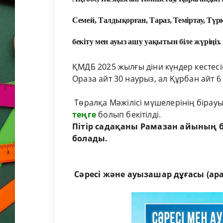
Семей, Талдықорған, Тараз, Теміртау, Түр
бекіту мен ауыз ашу уақытын біле жүріңіз.
ҚМДБ 2025 жылғы діни күндер кестесін
Ораза айт 30 наурыз, ал Құрбан айт 6
Төралқа Мәжілісі мүшелерінің бірау
теңге
болып бекітілді.
Пітір садақаны Рамазан айының бі
болады.
Сәресі және ауызашар дұғасы (а