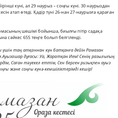
ірінші күні, ал 29 наурыз – соңғы күні. 30 наурыздан
ін атап өтеді. Қадір түні 26-нан 27-наурызға қараған
рмасының шешімі бойынша, биылғы пітір садақа
на сәйкес 655 теңге болып белгіленді.
ы үшін таң атқаннан күн батқанға дейін Рамазан
.Ауызашар дұғасы: Уа, Жаратқан Ием! Сенің разылығың
рдім, Саған тәуекел еттім, Сен берген ризықпен ауыз
ыңғы және соңғы күнә-кемшіліктерімді кешір!