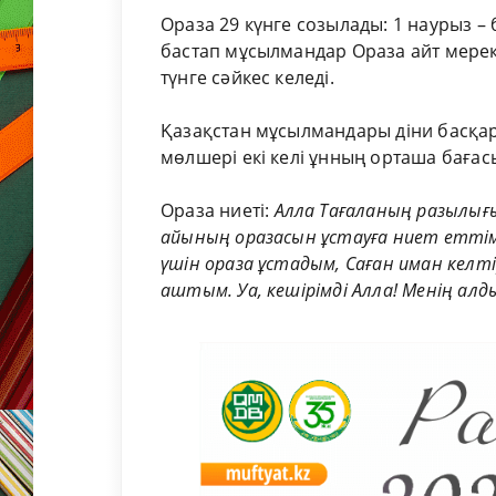
Ораза 29 күнге созылады: 1 наурыз – б
бастап мұсылмандар Ораза айт мерекес
түнге сәйкес келеді.
Қазақстан мұсылмандары діни басқа
мөлшері екі келі ұнның орташа бағасы
Ораза ниеті:
Алла Тағаланың разылығ
айының оразасын ұстауға ниет еттім
үшін ораза ұстадым, Саған иман келті
аштым. Уа, кешірімді Алла! Менің алд