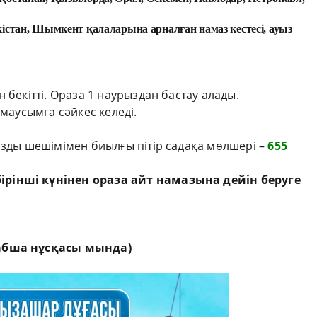
кістан, Шымкент қалаларына арналған намаз кестесі, ауыз
 бекітті. Ораза 1 наурыздан бастау алады.
 маусымға сәйкес келеді.
ызды шешімімен биылғы пітір садақа мөлшері –
655
рінші күнінен ораза айт намазына дейін беруге
рабша нұсқасы мында)