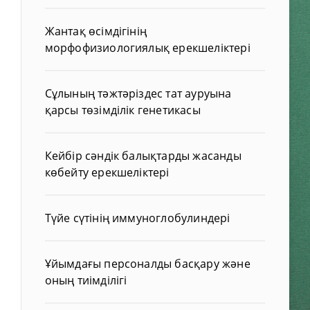
Жантақ өсімдігінің
морфофизиологиялық ерекшеліктері
Сұлының тәжтәріздес тат ауруына
қарсы төзімділік генетикасы
Кейбір сәндік балықтарды жасанды
көбейту ерекшеліктері
Түйе сүтінің иммуноглобулиндері
Ұйымдағы персоналды басқару және
оның тиімділігі