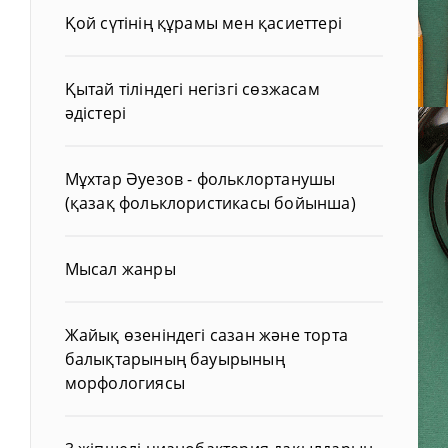
Қой сүтінің құрамы мен қасиеттері
Қытай тіліндегі негізгі сөзжасам
әдістері
Мұхтар Әуезов - фольклортанушы
(қазақ фольклористикасы бойынша)
Мысал жанры
Жайық өзеніндегі сазан және торта
балықтарының бауырының
морфологиясы