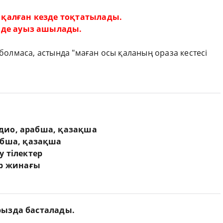
 қалған кезде тоқтатылады.
де ауыз ашылады.
 болмаса, астында "маған осы қаланың ораза кестесі
аудио, арабша, қазақша
абша, қазақша
у тілектер
ер жинағы
рызда басталады.