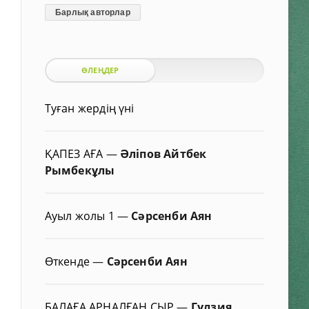
Барлық авторлар
ӨЛЕҢДЕР
Туған жердің үні
ҚАПЕЗ АҒА
—
Әліпов Айтбек
Рымбекұлы
Ауыл жолы 1
—
Сәрсенби Аян
Өткенде
—
Сәрсенби Аян
БАЛАҒА АРНАЛҒАН СЫР
—
Гүлзия