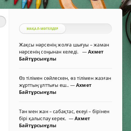
МАҚАЛ-МӘТЕЛДЕР
Жақсы нәрсенің жолға шығуы – жаман
нәрсенің соңынан келеді.
—
Ахмет
Байтұрсынұлы
Өз тілімен сөйлескен, өз тілімен жазған
жұрттың ұлттығы еш..
—
Ахмет
Байтұрсынұлы
Тән мен жан – сабақтас, екеуі – бірінен
бірі қалыспау керек.
—
Ахмет
Байтұрсынұлы