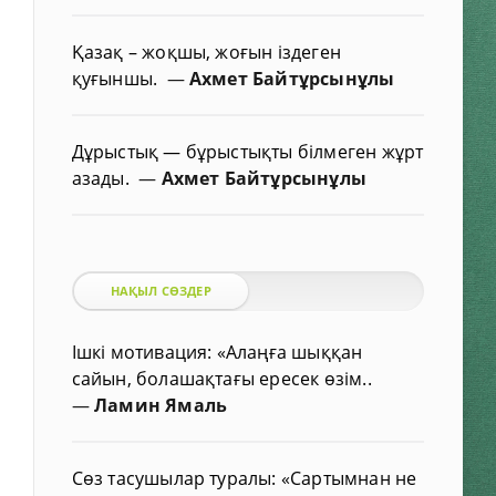
Қазақ – жоқшы, жоғын іздеген
қуғыншы.
—
Ахмет Байтұрсынұлы
Дұрыстық — бұрыстықты білмеген жұрт
азады.
—
Ахмет Байтұрсынұлы
НАҚЫЛ СӨЗДЕР
Ішкі мотивация: «Алаңға шыққан
сайын, болашақтағы ересек өзім..
—
Ламин Ямаль
Сөз тасушылар туралы: «Сартымнан не