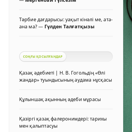
Тәрбие дағдарысы: уақыт кінәлі ме, ата-
ана ма?
—
Гүлден Талғатқызы
СОҢҒЫ ҚОСЫЛҒАНДАР
Қазақ әдебиеті | Н. В. Гогольдің «Өлі
жандар» туындысының аудама нұсқасы
Құлыншақ ақынның әдеби мұрасы
Қазіргі қазақ фалеронимдері: тарихы
мен қалыптасуы