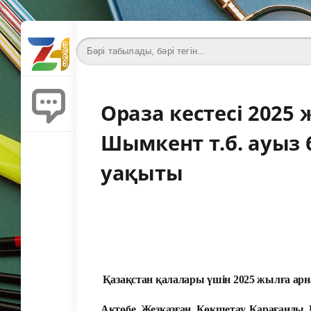
Ораза кестесі 2025 
Шымкент т.б. ауыз 
уақыты
Қазақстан қалалары үшін 2025 жылға арна
Ақтөбе, Жезқазған, Көкшетау, Қарағанды,