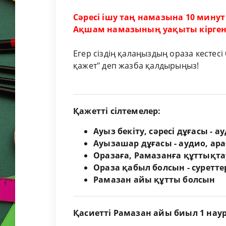
Сәресі ішу таң намазына 10 минут
Ақшам намазының уақыты кірген
Егер сіздің қалаңыздың ораза кестесі
қажет" деп жазба қалдырыңыз!
Қажетті сілтемелер:
Ауыз бекіту, сәресі дұғасы - 
Ауызашар дұғасы - аудио, ар
Оразаға, Рамазанға құттықта
Ораза қабыл болсын - суретт
Рамазан айы құтты болсын
Қасиетті Рамазан айы биыл 1 нау