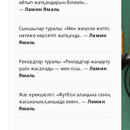
айтып жатқандарын білемін...
—
Ламин Ямаль
Сыншылар туралы: «Мен жеңіске жетіп,
нәтиже көрсетіп жатқанда..
—
Ламин
Ямаль
Рекордтар туралы: «Рекордтар жаңарту
үшін жасалады — мен осы..
—
Ламин
Ямаль
Жас ерекшелігі: «Футбол алаңына сенің
жасыңның қаншада екені..
—
Ламин
Ямаль