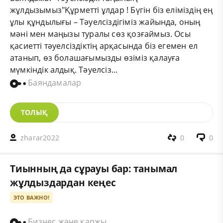
жұлдызымыз"Құрметті ұлдар ! Бүгін біз еліміздің ең
ұлы құндылығы – Тәуелсіздігіміз жайында, оның
мәні мен маңызы туралы сөз қозғаймыз. Осы
қасиетті тәуелсіздіктің арқасында біз егемен ел
атанып, өз болашағымызды өзіміз қалауға
мүмкіндік алдық. Тәуелсіз...
Баяндамалар
ТОЛЫҚ
zharar2022
0
0
Тиынның да сұрауы бар: танымал
жұлдыздардан кеңес
ЭТО ВАЖНО!
Бизнес және қаржы