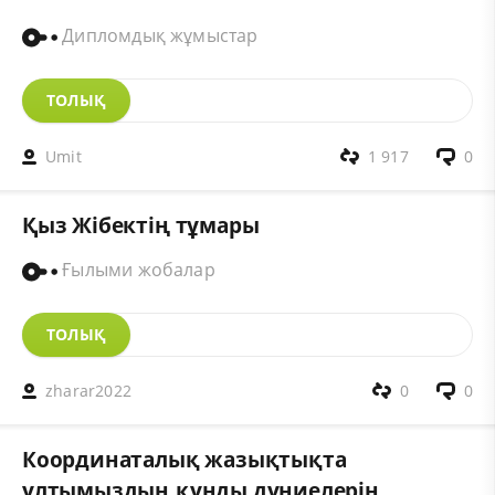
Дипломдық жұмыстар
ТОЛЫҚ
Umit
1 917
0
Қыз Жібектің тұмары
Ғылыми жобалар
ТОЛЫҚ
zharar2022
0
0
Координаталық жазықтықта
ұлтымыздың құнды дүниелерін