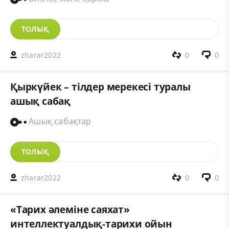
ТОЛЫҚ
zharar2022
0
0
Қыркүйек – тілдер мерекесі туралы
ашық сабақ
Ашық сабақтар
ТОЛЫҚ
zharar2022
0
0
«Тарих әлеміне саяхат»
интеллектуалдық-тарихи ойын