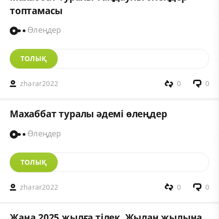
топтамасы
Өлеңдер
ТОЛЫҚ
zharar2022
0
0
Махаббат туралы әдемі өлеңдер
Өлеңдер
ТОЛЫҚ
zharar2022
0
0
Жаңа 2025 жылға тілек. Жылан жылына