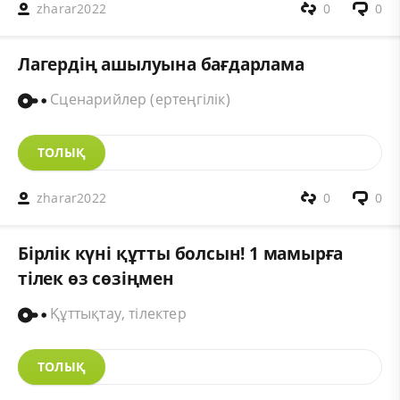
zharar2022
0
0
Лагердің ашылуына бағдарлама
Сценарийлер (ертеңгілік)
ТОЛЫҚ
zharar2022
0
0
Бірлік күні құтты болсын! 1 мамырға
тілек өз сөзіңмен
Құттықтау, тілектер
ТОЛЫҚ