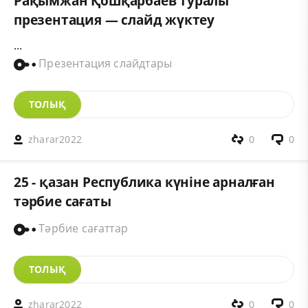
Рақымжан Қошқарбаев туралы
презентация — слайд жүктеу
...
Презентация слайдтары
ТОЛЫҚ
zharar2022
0
0
25 - қазан Республика күніне арналған
тәрбие сағаты
Тәрбие сағаттар
ТОЛЫҚ
zharar2022
0
0