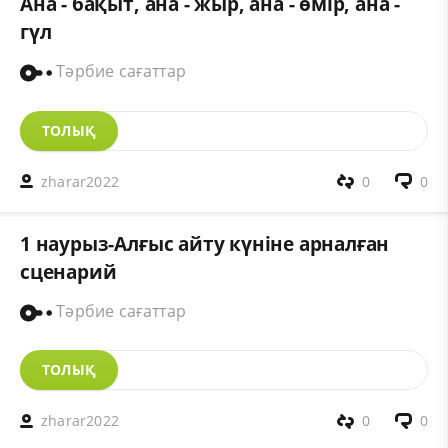
Ана - бақыт, ана - жыр, ана - өмір, ана -
гүл
Тәрбие сағаттар
ТОЛЫҚ
zharar2022
0
0
1 наурыз-Алғыс айту күніне арналған
сценарий
Тәрбие сағаттар
ТОЛЫҚ
zharar2022
0
0