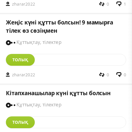
zharar2022
0
1
Жеңіс күні құтты болсын! 9 мамырға
тілек өз сөзіңмен
Құттықтау, тілектер
ТОЛЫҚ
zharar2022
0
0
Кітапханашылар күні құтты болсын
Құттықтау, тілектер
ТОЛЫҚ