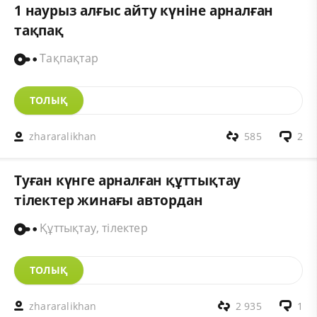
1 наурыз алғыс айту күніне арналған
тақпақ
Тақпақтар
ТОЛЫҚ
zhararalikhan
585
2
Туған күнге арналған құттықтау
тілектер жинағы автордан
Құттықтау, тілектер
ТОЛЫҚ
zhararalikhan
2 935
1