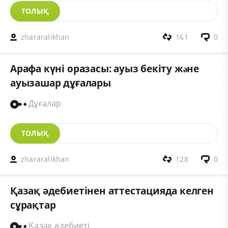
ТОЛЫҚ
zhararalikhan
161
0
Арафа күні оразасы: ауыз бекіту жəне
ауызашар дұғалары
Дұғалар
ТОЛЫҚ
zhararalikhan
128
0
Қазақ әдебиетінен аттестацияда келген
сұрақтар
Қазақ әдебиеті