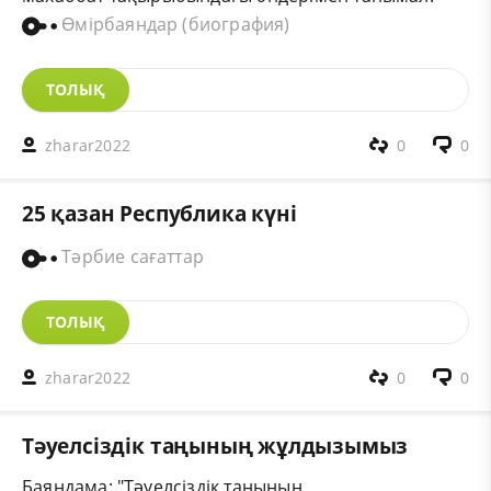
Өмірбаяндар (биография)
ТОЛЫҚ
zharar2022
0
0
25 қазан Республика күні
Тәрбие сағаттар
ТОЛЫҚ
zharar2022
0
0
Тәуелсіздік таңының жұлдызымыз
Баяндама: "Тәуелсіздік таңының