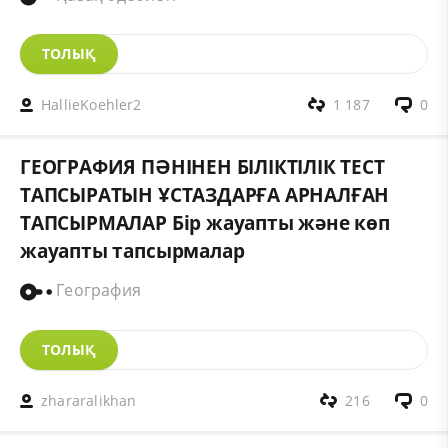
ТОЛЫҚ
HallieKoehler2
1 187
0
ГЕОГРАФИЯ ПӘНІНЕН БІЛІКТІЛІК ТЕСТ
ТАПСЫРАТЫН ҰСТАЗДАРҒА АРНАЛҒАН
ТАПСЫРМАЛАР Бір жауапты және көп
жауапты тапсырмалар
География
ТОЛЫҚ
zhararalikhan
216
0