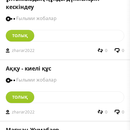
кескіндеу
Ғылыми жобалар
ТОЛЫҚ
zharar2022
0
0
Аққу - киелі құс
Ғылыми жобалар
ТОЛЫҚ
zharar2022
0
0
Мағжан Жұмабаев