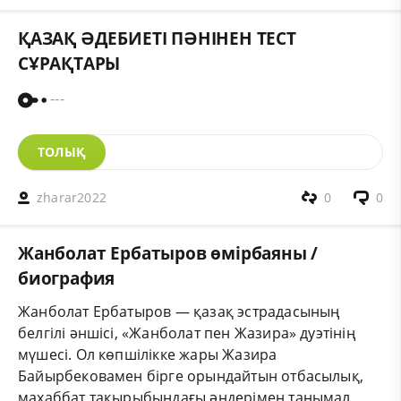
ҚАЗАҚ ӘДЕБИЕТІ ПӘНІНЕН ТЕСТ
СҰРАҚТАРЫ
---
ТОЛЫҚ
zharar2022
0
0
Жанболат Ербатыров өмірбаяны /
биография
Жанболат Ербатыров
— қазақ эстрадасының
белгілі әншісі, «Жанболат пен Жазира» дуэтінің
мүшесі. Ол көпшілікке жары Жазира
Байырбековамен бірге орындайтын отбасылық,
махаббат тақырыбындағы әндерімен танымал.