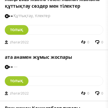
құттықтау сөздер мен тілектер
Құттықтау, тілектер
ТОЛЫҚ
zharar2022
0
0
ата анамен жұмыс жоспары
---
ТОЛЫҚ
zharar2022
0
0