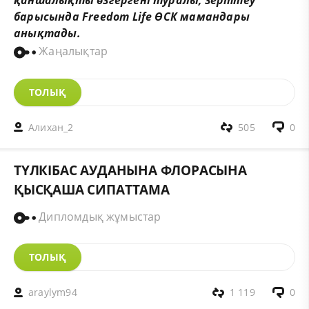
барысында
Freedom
Life
Ө
СК
мамандары
аны
қ
тады
.
Жаңалықтар
ТОЛЫҚ
Алихан_2
505
0
ТҮЛКІБАС АУДАНЫНА ФЛОРАСЫНА
ҚЫСҚАША СИПАТТАМА
Дипломдық жұмыстар
ТОЛЫҚ
araylym94
1 119
0