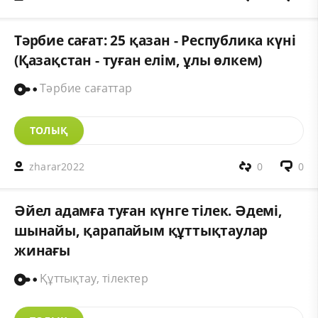
Тәрбие сағат: 25 қазан - Республика күні
(Қазақстан - туған елім, ұлы өлкем)
Тәрбие сағаттар
ТОЛЫҚ
zharar2022
0
0
Әйел адамға туған күнге тілек. Әдемі,
шынайы, қарапайым құттықтаулар
жинағы
Құттықтау, тілектер