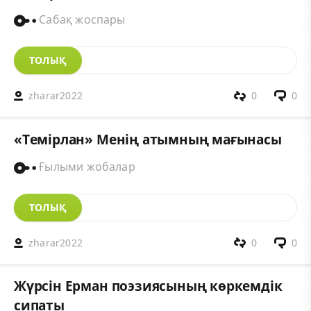
Сабақ жоспары
ТОЛЫҚ
zharar2022
0
0
«Темірлан» Менің атымның мағынасы
Ғылыми жобалар
ТОЛЫҚ
zharar2022
0
0
Жүрсін Ерман поэзиясының көркемдік
сипаты