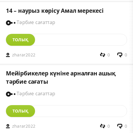
14 – наурыз көрісу Амал мерекесі
Тәрбие сағаттар
ТОЛЫҚ
zharar2022
0
0
Мейірбикелер күніне арналған ашық
тәрбие сағаты
Тәрбие сағаттар
ТОЛЫҚ
zharar2022
0
0