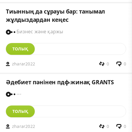
Тиынның да сұрауы бар: танымал
жұлдыздардан кеңес
Бизнес және қаржы
ТОЛЫҚ
zharar2022
0
0
Әдебиет пәнінен пдф-жинақ GRANTS
---
ТОЛЫҚ
zharar2022
0
0