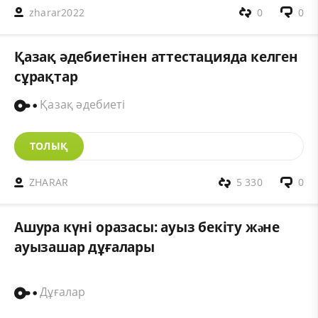
zharar2022
0
0
Қазақ әдебиетінен аттестацияда келген
сұрақтар
Қазақ әдебиеті
ТОЛЫҚ
ZHARAR
5 330
0
Ашура күні оразасы: ауыз бекіту жəне
ауызашар дұғалары
Дұғалар