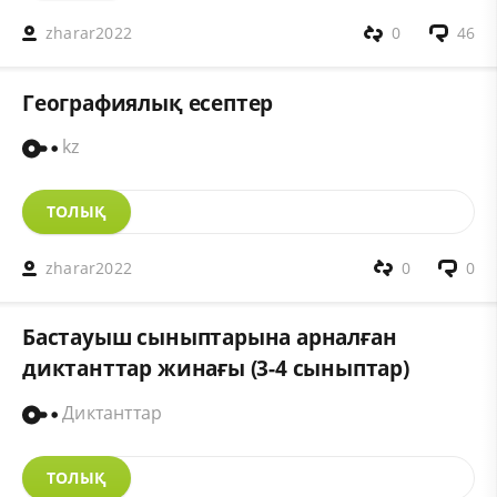
zharar2022
0
46
Географиялық есептер
kz
ТОЛЫҚ
zharar2022
0
0
Бастауыш сыныптарына арналған
диктанттар жинағы (3-4 сыныптар)
Диктанттар
ТОЛЫҚ