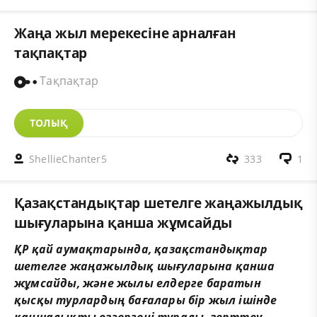
Жаңа жыл мерекесіне арналған
тақпақтар
Тақпақтар
ТОЛЫҚ
ShellieChanter5
333
1
Қазақстандықтар шетелге жаңажылдық
шығуларына қанша жұмсайды
Қ
Р
қ
ай
аума
қ
тарында
,
қ
аза
қ
станды
қ
тар
шетелге
жа
ң
ажылды
қ
шы
ғ
уларына
қ
анша
ж
ұ
мсайды
,
ж
ә
не
жылы
елдерге
баратын
қ
ыс
қ
ы
турларды
ң
ба
ғ
алары
бір
жыл
ішінде
қ
аншалы
қ
ты
ө
згергені
туралы
,
зерттеу