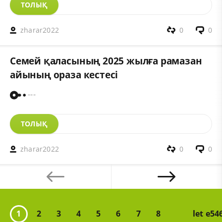
ТОЛЫҚ
zharar2022
0
0
Семей қаласының 2025 жылға рамазан
айының ораза кестесі
---
ТОЛЫҚ
zharar2022
0
0
1
2
3
4
5
6
7
8