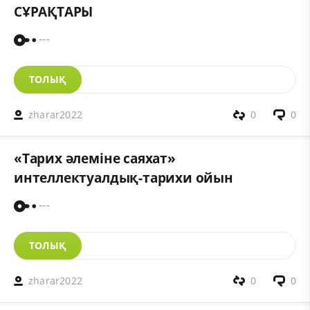
СҰРАҚТАРЫ
---
ТОЛЫҚ
zharar2022
0
0
«Тарих әлеміне саяхат»
интеллектуалдық-тарихи ойын
---
ТОЛЫҚ
zharar2022
0
0