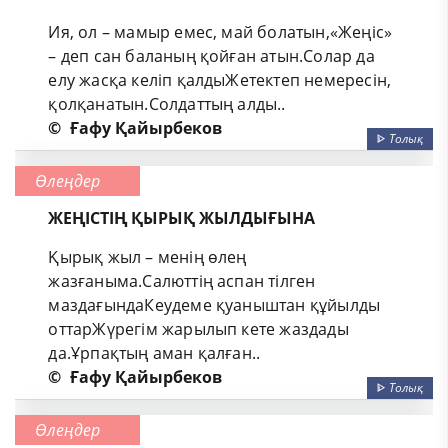
Ия, ол – мамыр емес, май болатын,«Жеңіс»
– деп сан баланың қойған атын.Солар да
елу жасқа келіп қалдыЖетектеп немересін,
қолқанатын.Солдаттың алды..
©
Ғафу Қайырбеков
ᐈ
Толық
Өлеңдер
ЖЕҢІСТІҢ ҚЫРЫҚ ЖЫЛДЫҒЫНА
Қырық жыл – менің өлең
жазғаныма.Салюттің аспан тілген
маздағындаКеудеме қуаныштан құйылды
оттарЖүрегім жарылып кете жаздады
да.Ұрпақтың аман қалған..
©
Ғафу Қайырбеков
ᐈ
Толық
Өлеңдер