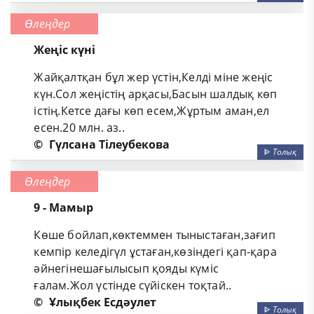
Өлеңдер
Жеңіс күні
Жайқалтқан бұл жер үстін,Келді міне жеңіс
күн.Сол жеңістің арқасы,Басын шалдық көп
істің.Кетсе дағы көп есем,Жұртым аман,ел
есен.20 млн. аз..
©
Гүлсана Тілеубекова
ᐈ
Толық
Өлеңдер
9 - Мамыр
Көше бойлап,көктеммен тыныстаған,зағип
кемпiр келедiгүл ұстаған,көзiндегi қап-қара
әйнегiнешағылысып қояды күмiс
ғалам.Жол үстiнде сүйiскен тоқтай..
©
Ұлықбек Есдәулет
ᐈ
Толық