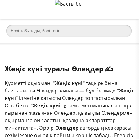
Жеңіс күні туралы Өлеңдер ✍️
Құрметті оқырман! "
Жеңіс күні
" тақырыбына
байланысты Өлеңдер жинағы — бұл бөлімде "
Жеңіс
күні
" ілмегіне қатысты Өлеңдер топтастырылған.
Осы бетте "
Жеңіс күні
" ұғымы мен мағынасын түрлі
қырынан жазылған Өлеңдер, қызықты Өлеңдермен
оқырманға ой салатын қазақша ақпаратттар
жинақталған. Әрбір
Өлеңдер
автордың көзқарасы,
сезімі және өмірлік пайымы көрініс табады. Егер сіз