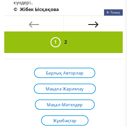
күндері..
©
Жібек Ысқақова
ᐈ
Толық
1
2
Барлық Авторлар
Мақала Жариялау
Мақал-Мәтелдер
Жұмбақтар