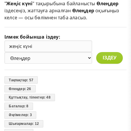
"
Жеңіс күні
" тақырыбына байланысты
Өлеңдер
іздесеңіз, жаттауға арналған
Өлеңдер
оқығыңыз
келсе — осы бөлімнен таба аласыз.
Ілмек бойынша іздеу:
ІЗДЕУ
Тақпақтар: 57
Өлеңдер: 26
Құттықтау, тілектер: 48
Баталар: 8
Әңгімелер: 3
Шығармалар: 12