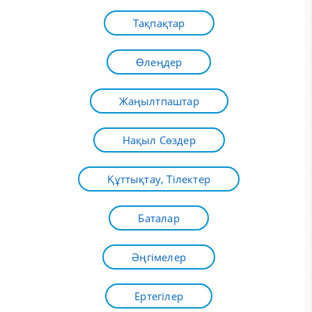
Тақпақтар
Өлеңдер
Жаңылтпаштар
Нақыл Сөздер
Құттықтау, Тілектер
Баталар
Әңгімелер
Ертегілер