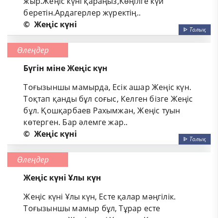
жыр.Жеңіс күні қараңыз,Көңілге күй
беретін.Ардагерлер жүректің..
©
Жеңіс күні
ᐈ
Толық
Өлеңдер
Бүгін міне Жеңіс күн
Тоғызыншы мамырда, Есік ашар Жеңіс күн.
Тоқтап қанды бұл соғыс, Келген бізге Жеңіс
бұл. Қошқарбаев Рахымжан, Жеңіс туын
көтерген. Бар әлемге жар..
©
Жеңіс күні
ᐈ
Толық
Өлеңдер
Жеңіс күні Ұлы күн
Жеңіс күні Ұлы күн, Есте қалар мәңгілік.
Тоғызыншы мамыр бұл, Тұрар есте