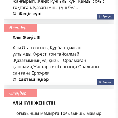
жаңғырып. Жеңіс күні Ұлы күн, Қанды соғыс
тоқтаған. Қазағымның үні бұл..
©
Жеңіс күні
ᐈ
Толық
Өлеңдер
Ұлы Жеңіс !!!
Ұлы Отан соғысы,Құрбан қылған
ұлтымды.Күресті ғой тайсалмай
,Қазағымның ұл, қызы , Оралмаған
қаншама,Жастар кетті соғысқа.Оралғаны
сан ғана,Ержүрек..
©
Сахташ Іңкәр
ᐈ
Толық
Өлеңдер
ҰЛЫ КҮНІ ЖЕҢІСТІҢ
Тоғызыншы мамырға Тоғызыншы мамыр