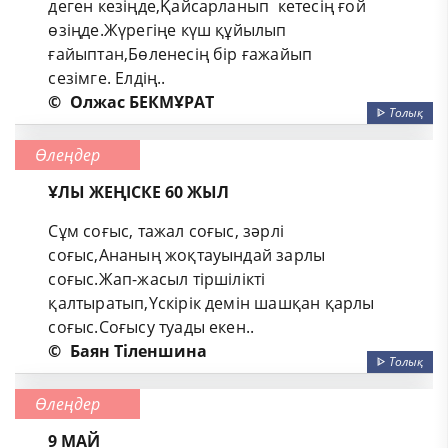
деген кезіңде,Қайсарланып кетесің ғой
өзіңде.Жүрегіңе күш құйылып
ғайыптан,Бөленесің бір ғажайып
сезімге. Елдің..
©
Олжас БЕКМҰРАТ
ᐈ
Толық
Өлеңдер
ҰЛЫ ЖЕҢІСКЕ 60 ЖЫЛ
Сұм соғыс, тажал соғыс, зәрлі
соғыс,Ананың жоқтауындай зарлы
соғыс.Жап-жасыл тіршілікті
қалтыратып,Үскірік демін шашқан қарлы
соғыс.Соғысу туады екен..
©
Баян Тіленшина
ᐈ
Толық
Өлеңдер
9 МАЙ