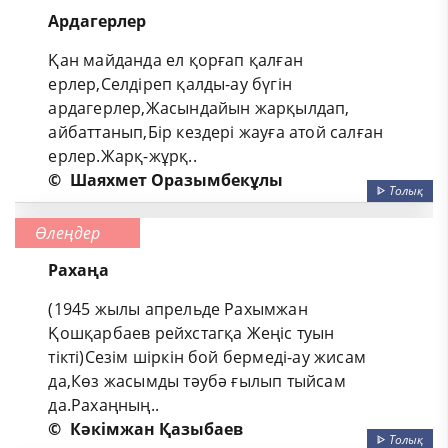
Ардагерлер
Қан майданда ел қорғап қалған
ерлер,Селдіреп қалды-ау бүгін
ардагерлер,Жасындайын жарқылдап,
айбаттанып,Бір кездері жауға атой салған
ерлер.Жарқ-жұрқ..
©
Шаяхмет Оразымбекұлы
ᐈ
Толық
Өлеңдер
Рахаңа
(1945 жылы апрельде Рахымжан
Қошқарбаев рейхстагқа Жеңіс туын
тікті)Сезім шіркін бой бермеді-ау жисам
да,Көз жасымды тәубә ғылып тыйсам
да.Рахаңның..
©
Кәкімжан Қазыбаев
ᐈ
Толық