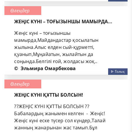
Өлеңдер
ЖЕҢІС КҮНІ – ТОҒЫЗЫНШЫ МАМЫРДА...
Жеңіс күні – тоғызыншы
мамырда,Майдандастар қосылатын
жылына.Алыс елден сый-құрметті,
қуанып,Мұңайатын, жылайтын да
соңында.Белгілі ғой, жолдасы жоқ..
©
Эльмира Омарбекова
ᐈ
Толық
Өлеңдер
ЖЕҢІС КҮНІ ҚҰТТЫ БОЛСЫН!
??ЖЕҢІС КҮНІ ҚҰТТЫ БОЛСЫН ??
Бабалардың жанымен келген - Жеңіс!
Жеңіс күні еске түсер сол күндер,Талай
жанның жанарынан жас тамып.Бұл