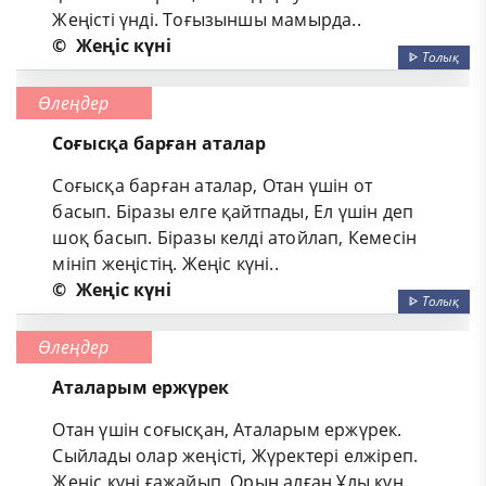
Жеңісті үнді. Тоғызыншы мамырда..
©
Жеңіс күні
ᐈ
Толық
Өлеңдер
Соғысқа барған аталар
Соғысқа барған аталар, Отан үшін от
басып. Біразы елге қайтпады, Ел үшін деп
шоқ басып. Біразы келді атойлап, Кемесін
мініп жеңістің. Жеңіс күні..
©
Жеңіс күні
ᐈ
Толық
Өлеңдер
Аталарым ержүрек
Отан үшін соғысқан, Аталарым ержүрек.
Сыйлады олар жеңісті, Жүректері елжіреп.
Жеңіс күні ғажайып, Орын алған Ұлы күн.