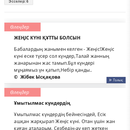
Эсселер: 6
Өлеңдер
ЖЕҢІС КҮНІ ҚҰТТЫ БОЛСЫН
Бабалардың жанымен келген - Жеңіс!Жеңіс
күні еске түсер сол күндер,Талай жанның
жанарынан жас тамып.Бұл күндері
мұңаямыз үн қатып,Небір қанды..
©
Жібек Ысқақова
ᐈ
Толық
Өлеңдер
Ұмытылмас күндердің
Ұмытылмас күндердің бейнесіндей, Есік
ашқан жарқырап Жеңіс күні. Отан үшін жан
қиған аталарым, Сезбедің-ау кеп жеткен