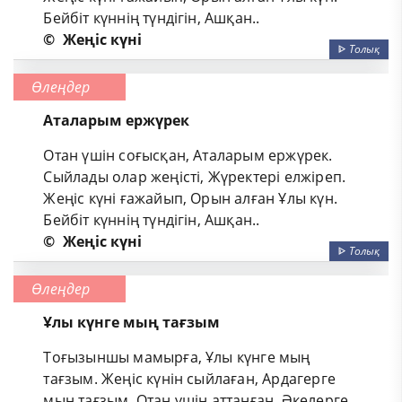
Бейбіт күннің түндігін, Ашқан..
©
Жеңіс күні
ᐈ
Толық
Өлеңдер
Аталарым ержүрек
Отан үшін соғысқан, Аталарым ержүрек.
Сыйлады олар жеңісті, Жүректері елжіреп.
Жеңіс күні ғажайып, Орын алған Ұлы күн.
Бейбіт күннің түндігін, Ашқан..
©
Жеңіс күні
ᐈ
Толық
Өлеңдер
Ұлы күнге мың тағзым
Тоғызыншы мамырға, Ұлы күнге мың
тағзым. Жеңіс күнін сыйлаған, Ардагерге
мың тағзым. Отан үшін аттанған, Әкелерге