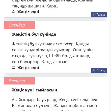
таң нұр шашқан. Қара..
©
Жеңіс күні
ᐈ
Толық
Өлеңдер
Жеңістің бұл күнінде
Жеңістің бұл күнінде еске түсер, Қанды
соғыс күндері жанды ауыртар. Отан үшін
отқа да, суға түсіп, Шейіт болды аталар,
көп бауырлар. Қанды соғыс..
©
Жеңіс күні
ᐈ
Толық
Өлеңдер
Жеңіс күні сыйласын
Ағайындар, бауырлар, Жеңіс күні келді бұл.
Ел жиналар бұл күні, Жанды тербеп ән мен