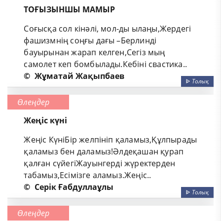
ТОҒЫЗЫНШЫ МАМЫР
Соғысқа сол кінәлі, мол-ды ылаңы,Жердегі
фашизмнің соңғы дағы –Берлинді
бауырынан жарап келген,Сегіз мың
самолет кеп бомбылады.Кебіні свастика..
©
Жұматай Жақыпбаев
ᐈ
Толық
Өлеңдер
Жеңіс күні
Жеңіс КүніБір желпініп қаламыз,Құлпырады
қаламыз бен даламыз!Әлдеқашан қурап
қалған сүйегіЖауынгерді жүректерден
табамыз,Есімізге аламыз.Жеңіс..
©
Серік Ғабдуллаұлы
ᐈ
Толық
Өлеңдер