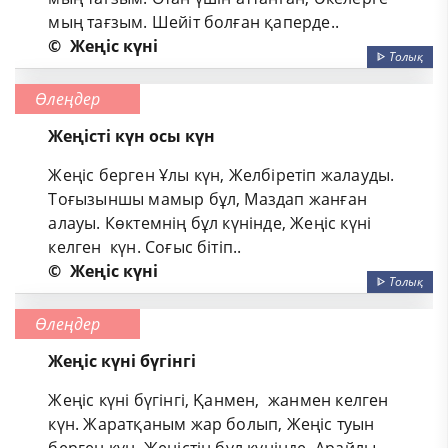
мың тағзым. Шейіт болған қаперде..
©
Жеңіс күні
ᐈ
Толық
Өлеңдер
Жеңісті күн осы күн
Жеңіс берген Ұлы күн, Желбіретіп жалауды.
Тоғызыншы мамыр бұл, Маздап жанған
алауы. Көктемнің бұл күнінде, Жеңіс күні
келген күн. Соғыс бітіп..
©
Жеңіс күні
ᐈ
Толық
Өлеңдер
Жеңіс күні бүгінгі
Жеңіс күні бүгінгі, Қанмен, жанмен келген
күн. Жаратқаным жар болып, Жеңіс туын
берген күн. Жеңістің бұл күнінде, Арайлы