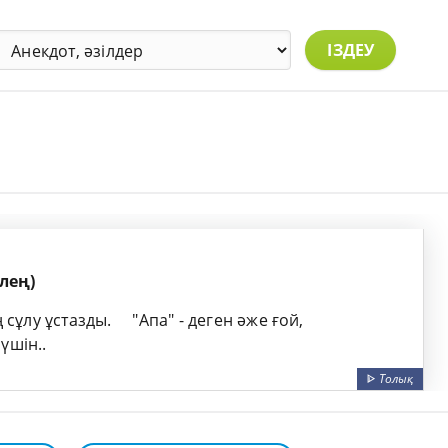
ІЗДЕУ
лең)
сұлу ұстазды.​ ​ ​ ​ ​ "Апа" - деген әже ғой,​ ​ ​ ​ ​
н үшін..
ᐈ
Толық