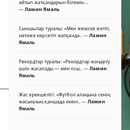
айтып жатқандарын білемін...
—
Ламин Ямаль
Сыншылар туралы: «Мен жеңіске жетіп,
нәтиже көрсетіп жатқанда..
—
Ламин
Ямаль
Рекордтар туралы: «Рекордтар жаңарту
үшін жасалады — мен осы..
—
Ламин
Ямаль
Жас ерекшелігі: «Футбол алаңына сенің
жасыңның қаншада екені..
—
Ламин
Ямаль