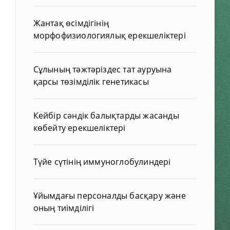
Жантақ өсімдігінің
морфофизиологиялық ерекшеліктері
Сұлының тәжтәріздес тат ауруына
қарсы төзімділік генетикасы
Кейбір сәндік балықтарды жасанды
көбейту ерекшеліктері
Түйе сүтінің иммуноглобулиндері
Ұйымдағы персоналды басқару және
оның тиімділігі