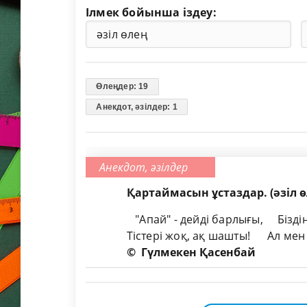
Ілмек бойынша іздеу:
Өлеңдер: 19
Анекдот, әзілдер: 1
Анекдот, әзілдер
Қартаймасын ұстаздар. (әзіл ө
​ ​ "Апай" - дейді барлығы,​ ​ ​ ​ ​ Біздің 
Тістері жоқ, ақ шашты!​ ​ ​ ​ ​ ​ Ал ме
©
Гүлмекен Қасенбай