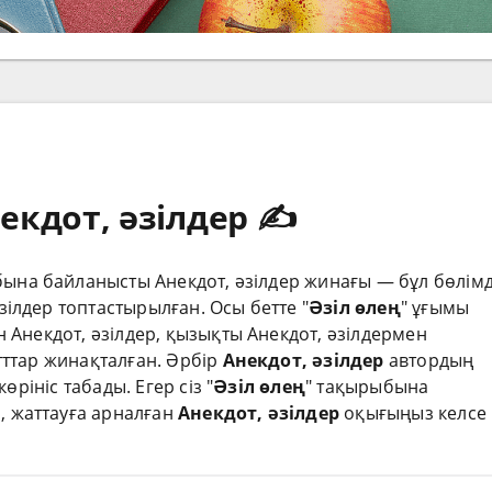
екдот, әзілдер ✍️
бына байланысты Анекдот, әзілдер жинағы — бұл бөлім
әзілдер топтастырылған. Осы бетте "
Әзіл өлең
" ұғымы
Анекдот, әзілдер, қызықты Анекдот, әзілдермен
ттар жинақталған. Әрбір
Анекдот, әзілдер
автордың
өрініс табады. Егер сіз "
Әзіл өлең
" тақырыбына
з, жаттауға арналған
Анекдот, әзілдер
оқығыңыз келсе