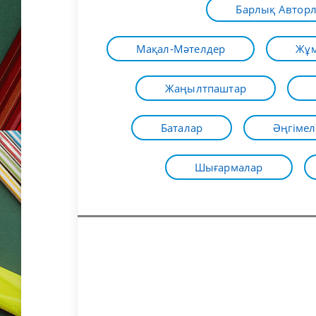
Барлық Автор
Мақал-Мәтелдер
Жұм
Жаңылтпаштар
Баталар
Әңгімел
Шығармалар