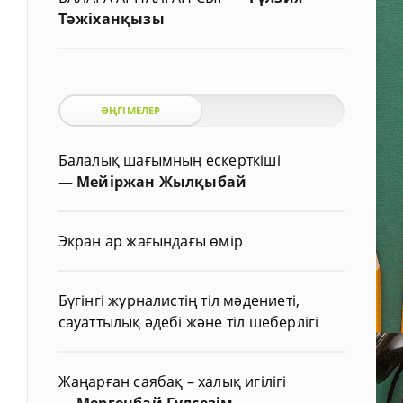
Тәжіханқызы
ӘҢГІМЕЛЕР
Балалық шағымның ескерткіші
—
Мейіржан Жылқыбай
Экран ар жағындағы өмір
Бүгінгі журналистің тіл мәдениеті,
сауаттылық әдебі және тіл шеберлігі
Жаңарған саябақ – халық игілігі
—
Мергенбай Гүлсезім