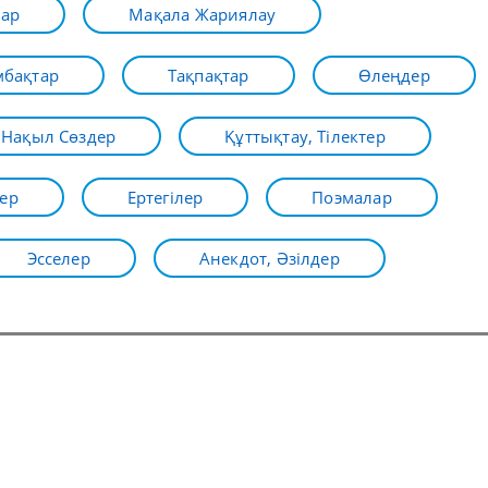
лар
Мақала Жариялау
бақтар
Тақпақтар
Өлеңдер
Нақыл Сөздер
Құттықтау, Тілектер
ер
Ертегілер
Поэмалар
Эсселер
Анекдот, Әзілдер