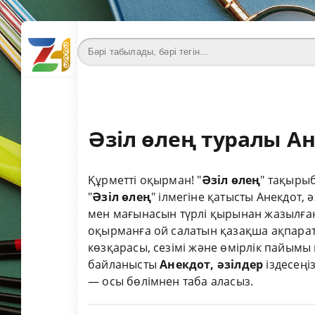
Әзіл өлең туралы Ан
Құрметті оқырман! "
Әзіл өлең
" тақыры
"
Әзіл өлең
" ілмегіне қатысты Анекдот, 
мен мағынасын түрлі қырынан жазылған 
оқырманға ой салатын қазақша ақпарат
көзқарасы, сезімі және өмірлік пайымы к
байланысты
Анекдот, әзілдер
іздесеңі
— осы бөлімнен таба аласыз.