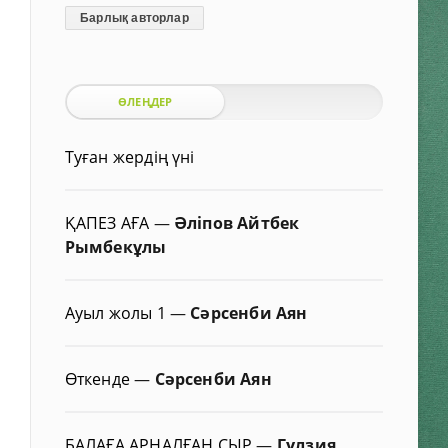
Барлық авторлар
ӨЛЕҢДЕР
Туған жердің үні
ҚАПЕЗ АҒА
—
Әліпов Айтбек
Рымбекұлы
Ауыл жолы 1
—
Сәрсенби Аян
Өткенде
—
Сәрсенби Аян
БАЛАҒА АРНАЛҒАН СЫР
—
Гүлзия