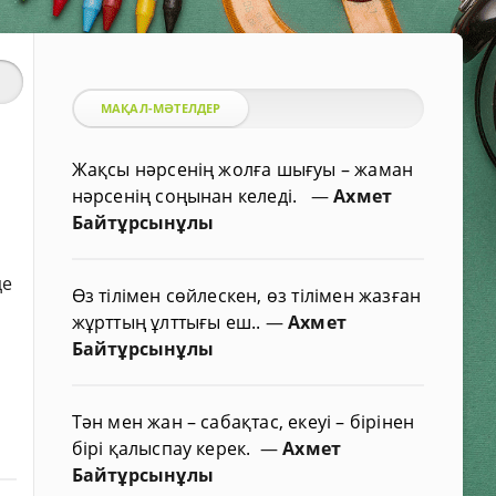
МАҚАЛ-МӘТЕЛДЕР
Жақсы нәрсенің жолға шығуы – жаман
нәрсенің соңынан келеді.
—
Ахмет
Байтұрсынұлы
де
Өз тілімен сөйлескен, өз тілімен жазған
жұрттың ұлттығы еш..
—
Ахмет
Байтұрсынұлы
Тән мен жан – сабақтас, екеуі – бірінен
бірі қалыспау керек.
—
Ахмет
Байтұрсынұлы