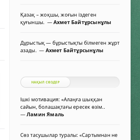
Қазақ – жоқшы, жоғын іздеген
қуғыншы.
—
Ахмет Байтұрсынұлы
Дұрыстық — бұрыстықты білмеген жұрт
азады.
—
Ахмет Байтұрсынұлы
НАҚЫЛ СӨЗДЕР
Ішкі мотивация: «Алаңға шыққан
сайын, болашақтағы ересек өзім..
—
Ламин Ямаль
Сөз тасушылар туралы: «Сартымнан не