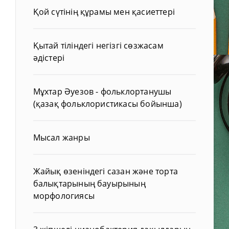
Қой сүтінің құрамы мен қасиеттері
Қытай тіліндегі негізгі сөзжасам
әдістері
Мұхтар Әуезов - фольклортанушы
(қазақ фольклористикасы бойынша)
Мысал жанры
Жайық өзеніндегі сазан және торта
балықтарының бауырының
морфологиясы