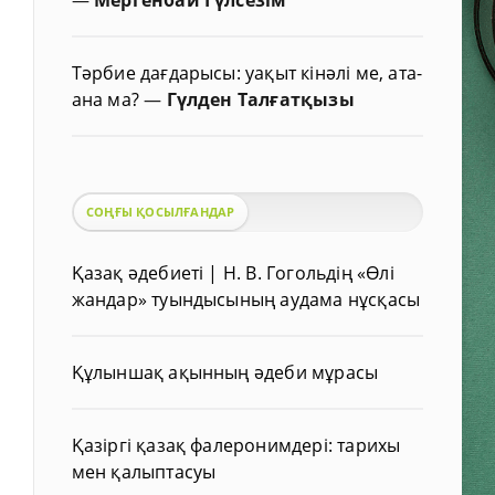
Тәрбие дағдарысы: уақыт кінәлі ме, ата-
ана ма?
—
Гүлден Талғатқызы
СОҢҒЫ ҚОСЫЛҒАНДАР
Қазақ әдебиеті | Н. В. Гогольдің «Өлі
жандар» туындысының аудама нұсқасы
Құлыншақ ақынның әдеби мұрасы
Қазіргі қазақ фалеронимдері: тарихы
мен қалыптасуы