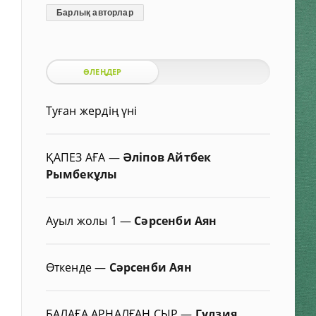
Барлық авторлар
ӨЛЕҢДЕР
Туған жердің үні
ҚАПЕЗ АҒА
—
Әліпов Айтбек
Рымбекұлы
Ауыл жолы 1
—
Сәрсенби Аян
Өткенде
—
Сәрсенби Аян
БАЛАҒА АРНАЛҒАН СЫР
—
Гүлзия