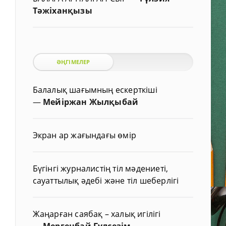
Тәжіханқызы
ӘҢГІМЕЛЕР
Балалық шағымның ескерткіші
—
Мейіржан Жылқыбай
Экран ар жағындағы өмір
Бүгінгі журналистің тіл мәдениеті,
сауаттылық әдебі және тіл шеберлігі
Жаңарған саябақ – халық игілігі
—
Мергенбай Гүлсезім