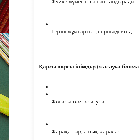
Жүйке жүйесін тыныштандырады
Теріні жұмсартып, серпімді етеді
Қарсы көрсетілімдер (жасауға болм
Жоғары температура
Жарақаттар, ашық жаралар