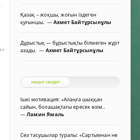
Қазақ – жоқшы, жоғын іздеген
қуғыншы.
—
Ахмет Байтұрсынұлы
Дұрыстық — бұрыстықты білмеген жұрт
 –
азады.
—
Ахмет Байтұрсынұлы
НАҚЫЛ СӨЗДЕР
Ішкі мотивация: «Алаңға шыққан
сайын, болашақтағы ересек өзім..
—
Ламин Ямаль
Сөз тасушылар туралы: «Сартымнан не