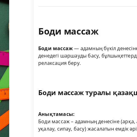
Боди массаж
Боди массаж
— адамның бүкіл денесіне
денедегі шаршауды басу, бұлшықеттерд
релаксация беру.
Боди массаж туралы қазақш
Анықтамасы:
Боди массаж – адамның денесіне (арқа, а
уқалау, сипау, басу) жасалатын емдік әрі