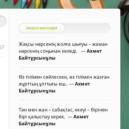
МАҚАЛ-МӘТЕЛДЕР
Жақсы нәрсенің жолға шығуы – жаман
57
нәрсенің соңынан келеді.
—
Ахмет
Байтұрсынұлы
Өз тілімен сөйлескен, өз тілімен жазған
жұрттың ұлттығы еш..
—
Ахмет
Байтұрсынұлы
Тән мен жан – сабақтас, екеуі – бірінен
бірі қалыспау керек.
—
Ахмет
Байтұрсынұлы