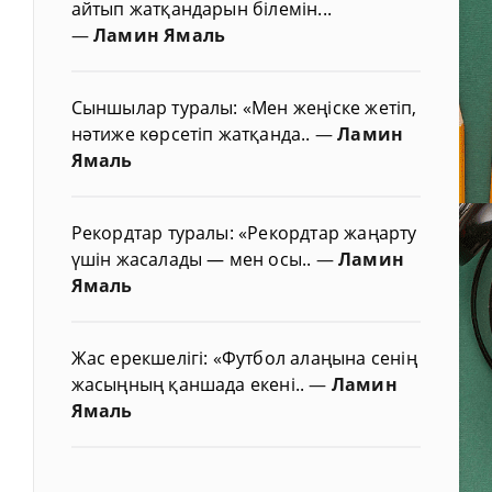
айтып жатқандарын білемін...
—
Ламин Ямаль
Сыншылар туралы: «Мен жеңіске жетіп,
нәтиже көрсетіп жатқанда..
—
Ламин
Ямаль
Рекордтар туралы: «Рекордтар жаңарту
үшін жасалады — мен осы..
—
Ламин
Ямаль
Жас ерекшелігі: «Футбол алаңына сенің
жасыңның қаншада екені..
—
Ламин
Ямаль