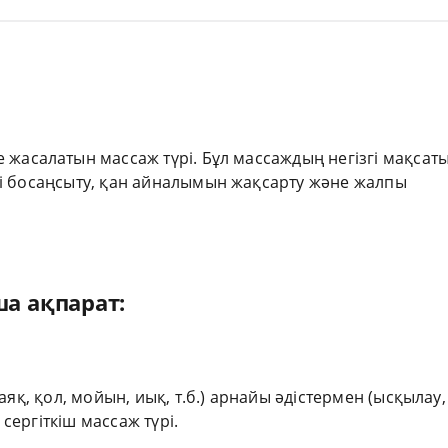
 жасалатын массаж түрі. Бұл массаждың негізгі мақсаты
і босаңсыту, қан айналымын жақсарту және жалпы
а ақпарат:
яқ, қол, мойын, иық, т.б.) арнайы әдістермен (ысқылау,
 сергіткіш массаж түрі.