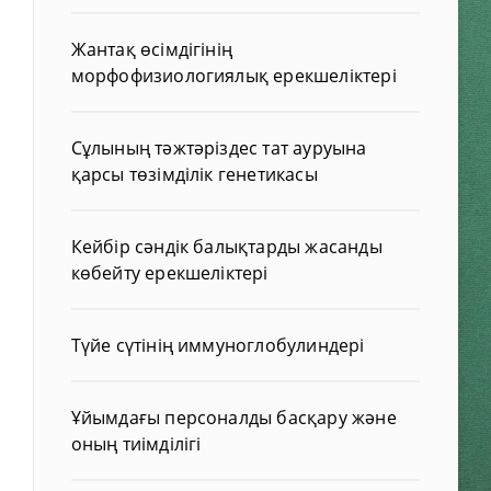
Жантақ өсімдігінің
морфофизиологиялық ерекшеліктері
Сұлының тәжтәріздес тат ауруына
қарсы төзімділік генетикасы
Кейбір сәндік балықтарды жасанды
көбейту ерекшеліктері
Түйе сүтінің иммуноглобулиндері
Ұйымдағы персоналды басқару және
оның тиімділігі