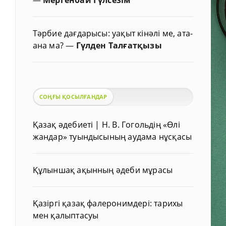
Тәрбие дағдарысы: уақыт кінәлі ме, ата-
ана ма?
—
Гүлден Талғатқызы
СОҢҒЫ ҚОСЫЛҒАНДАР
Қазақ әдебиеті | Н. В. Гогольдің «Өлі
жандар» туындысының аудама нұсқасы
Құлыншақ ақынның әдеби мұрасы
Қазіргі қазақ фалеронимдері: тарихы
мен қалыптасуы