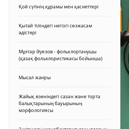
Қой сүтінің құрамы мен қасиеттері
Қытай тіліндегі негізгі сөзжасам
әдістері
Мұхтар Әуезов - фольклортанушы
(қазақ фольклористикасы бойынша)
Мысал жанры
Жайық өзеніндегі сазан және торта
балықтарының бауырының
морфологиясы