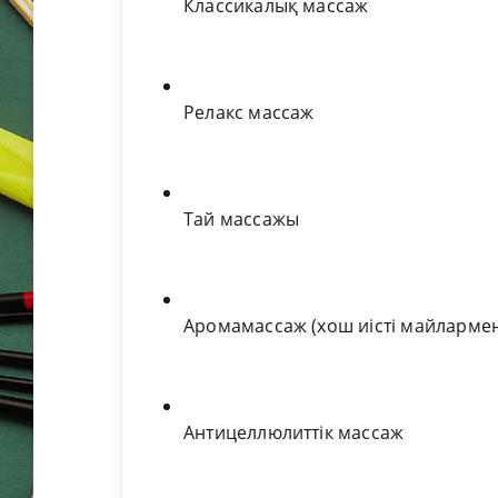
Классикалық массаж
Релакс массаж
Тай массажы
Аромамассаж (хош иісті майларме
Антицеллюлиттік массаж