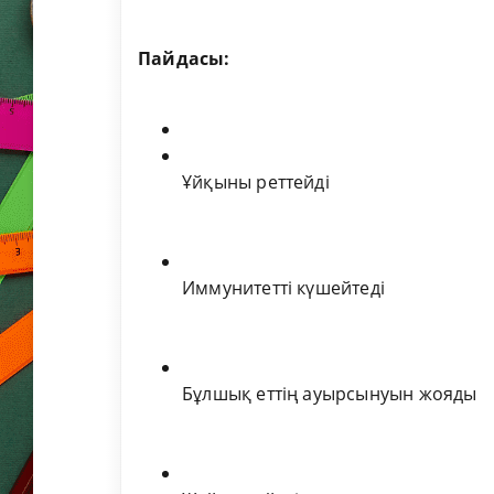
Пайдасы:
Ұйқыны реттейді
Иммунитетті күшейтеді
Бұлшық еттің ауырсынуын жояды