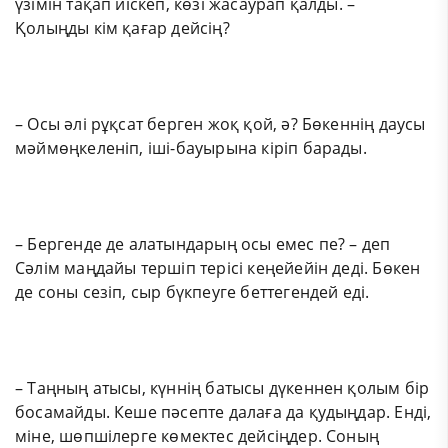
үзімін тақап иіскеп, көзі жасаурап қалды. –
Қолыңды кім қағар дейсің?
– Осы әлі рұқсат берген жоқ қой, ә? Бөкеннің даусы
мәймөңкеленіп, іші-бауырына кіріп барады.
– Бергенде де алатындарың осы емес пе? – деп
Сәлім маңдайы тершіп терісі кеңейейін деді. Бөкен
де соны сезіп, сыр бүкпеуге беттегендей еді.
– Таңның атысы, күннің батысы дүкеннен қолым бір
босамайды. Кеше пәсепте далаға да қудыңдар. Енді,
міне, шөпшілерге көмектес дейсіңдер. Соның