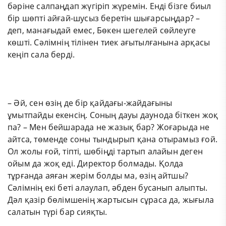
бәріне салпаңдап жүгіріп жүремін. Енді бізге биыл
бір шөпті айғай-шусыз беретін шығарсыңдар? –
деп, манағыдай емес, Бөкен шегелей сөйлеуге
көшті. Сәлімнің тілінен тиек ағытылғанына арқасы
кеңіп сала берді.
– Әй, сен өзің де бір қайдағы-жайдағыны
ұмытпайды екенсің. Соның дауы даунода біткен жоқ
па? – Мен бейшарада не жазық бар? Жоғарыда не
айтса, төменде соны тындырып қана отырамыз ғой.
Ол жолы ғой, тіпті, шөбіңді тартып алайын деген
ойым да жоқ еді. Директор болмады. Қолда
тұрғанда аяған жерім болды ма, өзің айтшы?
Сәлімнің екі беті алаулап, әбден бусанып алыпты.
Дәл қазір бөлімшенің жартысын сұраса да, жығыла
салатын түрі бар сияқты.