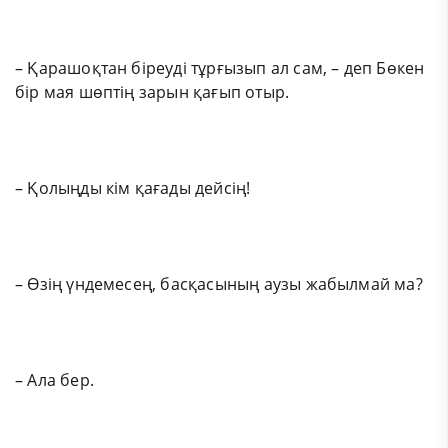
– Қарашоқтан біреуді тұрғызып ал сам, – деп Бөкен
бір мая шөптің зарын қағып отыр.
– Қолыңды кім қағады дейсің!
– Өзің үндемесең, басқасының аузы жабылмай ма?
– Ала бер.