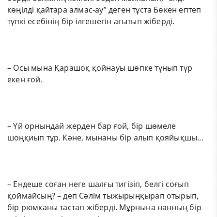
көңілді қайтара алмас-ау” деген тұста Бөкен ептеп
түпкі есебінің бір ілгешегін ағытып жіберді.
– Осы мына Қарашоқ қойнауы шөпке тұнып тұр
екен ғой.
– Үй орнындай жерден бар ғой, бір шөмеле
шоңқиып тұр. Кәне, мынаны бір алып қояйықшы...
– Ендеше соған неге шалғы тигізіп, белгі соғып
қоймайсың? – деп Сәлім тыжырыңқырап отырып,
бір рюмканы тастап жіберді. Мұрнына нанның бір