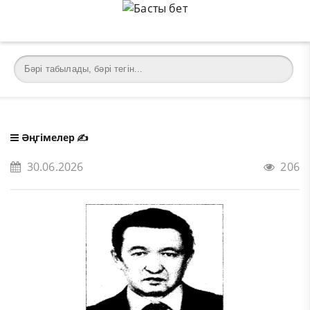
Әңгімелер
✍️
30.06.2026
206