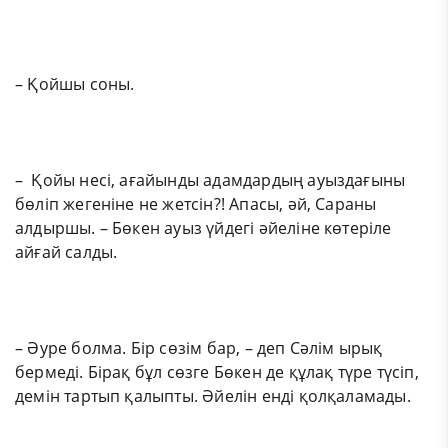
– Қойшы соны.
– Қойы несі, ағайынды адамдардың ауыздағыны
бөліп жегеніне не жетсін?! Апасы, әй, Сараны
алдыршы. – Бөкен ауыз үйдегі әйеліне көтеріле
айғай салды.
– Әуре болма. Бір сөзім бар, – деп Сәлім ырық
бермеді. Бірақ бұл сөзге Бөкен де құлақ түре түсіп,
демін тартып қалыпты. Әйелін енді қолқаламады.