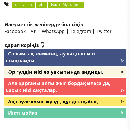
жоңышқа
иіс
Бақыт Мұстафин
Әлеуметтік желілерде бөлісіңіз:
Facebook
|
VK
|
WhatsApp
|
Telegram
|
Twitter
Қарап көріңіз 👇
Сарымсақ жемесең, аузыңнан иісі
шықпайды.
ᐈ
Әр гүлдің иісі өз уақытында аңқиды.
ᐈ
Ала қарғаны алты жыл бордақыласа да,
Сасық иісі сақталар.
ᐈ
Ақ сәуле күміс жүзді, құндыз қабақ
ᐈ
Иісті майға
ᐈ