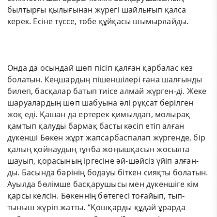
былтырғы қылығынан жүрегі шайлығып қалса
керек. Есіне түссе, төбе құйқасы шымырлайды.
Онда да осындай шөп пісіп қалған қарбалас кез
болатын. Кеңшардың пішеншілері ғана шалғынды
билеп, басқалар батып тиісе алмай жүрген-ді. Жеке
шаруалардың шөп шабуына әлі рұқсат берілген
жоқ еді. Қашан да ертерек қимылдап, молырақ
қамтып қалуды бармақ басты кәсіп етіп алған
дүкенші Бөкен жұрт жапсарбаспалап жүргенде, бір
қалың қойнаудың тұнба жоңышқасын жосылта
шауып, қорасының іргесіне әй-шәйсіз үйіп алған-
ды. Басында бәрінің бодауы біткен сияқты болатын.
Ауылда бөлімше басқарушысы мен дүкеншіге кім
қарсы келсін. Бөкеннің бөтегесі тоғайып, тып-
тыныш жүріп жатты. “Қошқарды құдай ұрарда