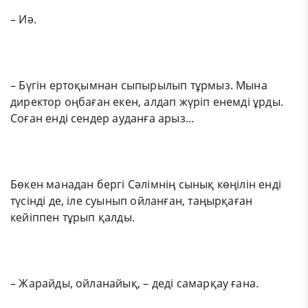
– Иә.
– Бүгін ертоқымнан сыпырылып тұрмыз. Мына
директор оңбаған екен, алдап жүріп енемді ұрды.
Соған енді сендер ауданға арыз...
Бөкен манадан бергі Сәлімнің сынық көңілін енді
түсінді де, іле суынып ойланған, таңырқаған
кейіппен тұрып қалды.
– Жарайды, ойланайық, – деді самарқау ғана.