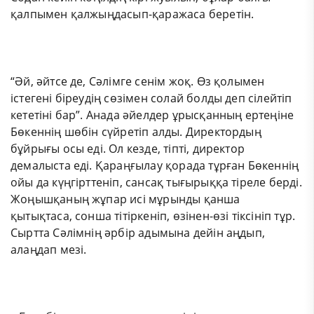
қалпымен қалжыңдасып-қаражаса беретін.
“Әй, әйтсе де, Сәлімге сенім жоқ. Өз қолымен
істегені біреудің сөзімен солай болды деп сілейтіп
кететіні бар”. Анада әйелдер ұрысқанның ертеңіне
Бөкеннің шөбін сүйретіп алды. Директордың
бұйрығы осы еді. Ол кезде, тіпті, директор
демалыста еді. Қараңғылау қорада тұрған Бөкеннің
ойы да күңгірттеніп, сансақ тығырыққа тіреле берді.
Жоңышқаның жұпар исі мұрынды қанша
қытықтаса, сонша тітіркеніп, өзінен-өзі тіксініп тұр.
Сыртта Сәлімнің әрбір адымына дейін аңдып,
алаңдап мезі.