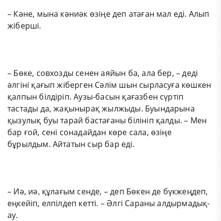
– Кәне, мына кәниәк өзіңе деп атаған мал еді. Алып
жіберші.
– Бөке, совхозды сенен аяйын ба, ала бер, – деді
әлгіні қағып жіберген Сәлім шын сырласуға көшкен
қалпын білдіріп. Аузы-басын қағазбен сүртіп
тастады да, жақынырақ жылжыды. Буындарына
қызулық буы тарай бастағаны білініп қалды. – Мен
бар ғой, сені сонадайдан көре сала, өзіңе
бұрылдым. Айтатын сыр бар еді.
– Иә, иә, құлағым сенде, – деп Бөкен де бүкжеңдеп,
еңкейіп, елпілдеп кетті. – Әлгі Сараны алдырмадық-
ау.