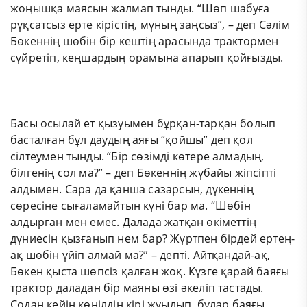
жоңышқа маясын жалмап тынды. “Шөп шабуға
рұқсатсыз ерте кірістің, мұның заңсыз”, – деп Сәлім
Бөкеннің шөбін бір кештің арасында трактормен
сүйретіп, кеңшардың орамына апарып қойғызды.
Басы осылай ет қызуымен бұрқан-тарқан болып
басталған бұл даудың аяғы “қойшы” деп қол
сілтеумен тынды. “Бір сөзімді көтере алмадың,
білгенің сол ма?” – деп Бөкеннің жұбайы жіпсіпті
алдымен. Сара да қанша сазарсын, дүкеннің
сөресіне сығаламайтын күні бар ма. “Шөбін
алдырған мен емес. Далада жатқан өкіметтің
дүниесін қызғанып нем бар? Жұртпен бірдей ертең-
ақ шөбін үйіп алмай ма?” – депті. Айтқандай-ақ,
Бөкен қыста шөпсіз қалған жоқ. Күзге қарай баяғы
трактор даладан бір маяны өзі әкеліп тастады.
Содан кейін көңілдің кірі жуылып, бұлар баяғы