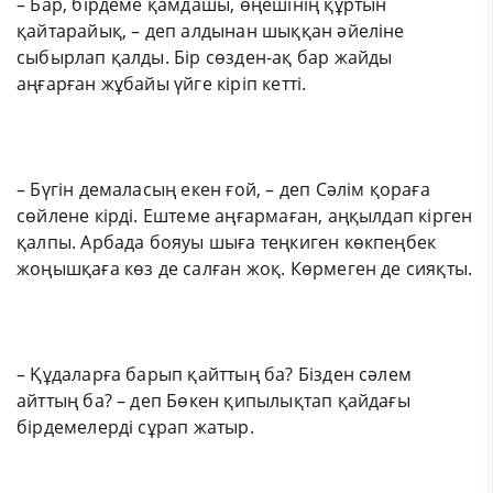
– Бар, бірдеме қамдашы, өңешінің құртын
қайтарайық, – деп алдынан шыққан әйеліне
сыбырлап қалды. Бір сөзден-ақ бар жайды
аңғарған жұбайы үйге кіріп кетті.
– Бүгін демаласың екен ғой, – деп Сәлім қораға
сөйлене кірді. Ештеме аңғармаған, аңқылдап кірген
қалпы. Арбада бояуы шыға теңкиген көкпеңбек
жоңышқаға көз де салған жоқ. Көрмеген де сияқты.
– Құдаларға барып қайттың ба? Бізден сәлем
айттың ба? – деп Бөкен қипылықтап қайдағы
бірдемелерді сұрап жатыр.