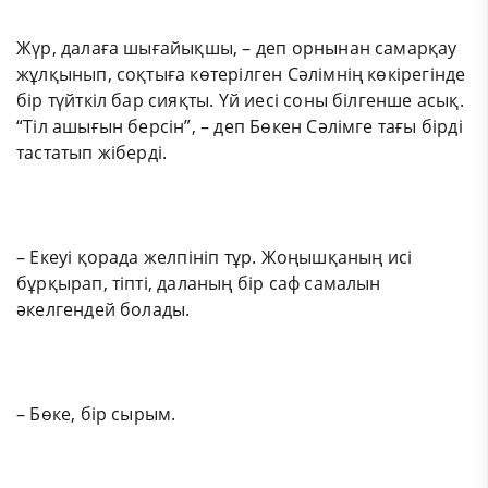
Жүр, далаға шығайықшы, – деп орнынан самарқау
жұлқынып, соқтыға көтерілген Сәлімнің көкірегінде
бір түйткіл бар сияқты. Үй иесі соны білгенше асық.
“Тіл ашығын берсін”, – деп Бөкен Сәлімге тағы бірді
тастатып жіберді.
– Екеуі қорада желпініп тұр. Жоңышқаның исі
бұрқырап, тіпті, даланың бір саф самалын
әкелгендей болады.
– Бөке, бір сырым.