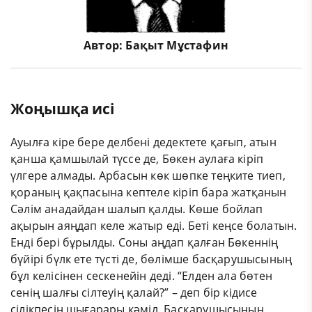
Автор:
Бақыт Мұстафин
Жоңышқа исі
Ауылға кіре бере делбені дедектете қағып, атын
қанша қамшылай түссе де, Бөкен аулаға кіріп
үлгере алмады. Арбасын көк шөпке теңките тиеп,
қораның қақпасына кептеле кіріп бара жатқанын
Сәлім анадайдан шалып қалды. Көше бойлап
ақырын аяңдап келе жатыр еді. Беті кеңсе болатын.
Енді бері бұрылды. Соны аңдап қалған Бөкеннің
бүйірі бүлк ете түсті де, бөлімше басқарушысының
бұл келісінен сескенейін деді. “Елден ала бөтен
сенің шалғы сілтеуің қалай?” – деп бір кідисе
сілікпесін шығарары кәміл. Басқарушысының