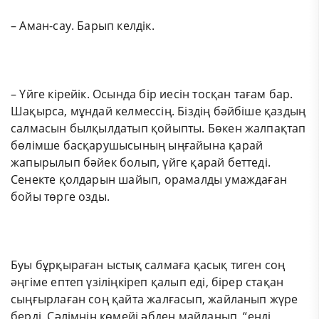
– Аман-сау. Барып келдік.
– Үйге кірейік. Осында бір иесін тосқан тағам бар.
Шақырса, мұндай келмессің. Біздің бәйбіше қаздың
салмасын былқылдатып қойыпты. Бөкен жалпақтап
бөлімше басқарушысының ыңғайына қарай
жапырылып бәйек болып, үйге қарай беттеді.
Сенекте қолдарын шайып, орамалды умаждаған
бойы төрге озды.
Буы бұрқыраған ыстық салмаға қасық тиген соң
әңгіме ептеп үзіліңкіреп қалып еді, бірер стақан
сыңғырлаған соң қайта жалғасып, жайланып жүре
берді. Сәлімнің көмейі әбден майланып, “енді