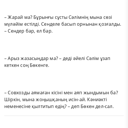
– Жарай ма? Бұрынғы сұсты Сәлімнің мына сөзі
мүләйім естілді. Сенделе басып орнынан қозғалды.
– Сендер бар, ел бар.
– Арыз жазасыңдар ма? – деді әйелі Сәлім ұзап
кеткен соң Бөкенге.
– Совхозды аямаған кісіні мен аяп жындымын ба?
Шіркін, мына жоңышқаның исін-ай. Кәниәкті
неменесіне қылтитып едің? – деп Бөкен дел-сал.