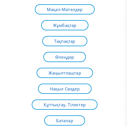
Мақал-Мәтелдер
Жұмбақтар
Тақпақтар
Өлеңдер
Жаңылтпаштар
Нақыл Сөздер
Құттықтау, Тілектер
Баталар