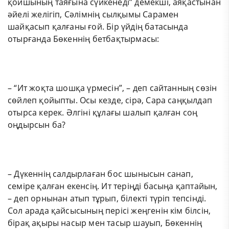
қойшының таяғына сүйкенеді” демекші, аяқастынан
әйелі желігіп, Сәлімнің сылқымы Сарамен
шайқасып қалғаны ғой. Бір үйдің батасында
отырғанда Бөкеннің бетбақтырмасы:
– “Ит жоқта шошқа үрмесін”, – деп сайтанның сөзін
сөйлеп қойыпты. Осы кезде, сірә, Сара саңқылдап
отырса керек. Әлгіні құлағы шалып қалған соң
оңдырсын ба?
– Дүкеннің салдырлаған бос шынысын санап,
семіре қалған екенсің. Ит теріңді басыңа қаптайын,
– деп орнынан атып тұрып, білекті түріп тепсінді.
Сол арада қайсысының перісі жеңгенін кім білсін,
бірақ ақыры насыр мен тасыр шауып, Бөкеннің