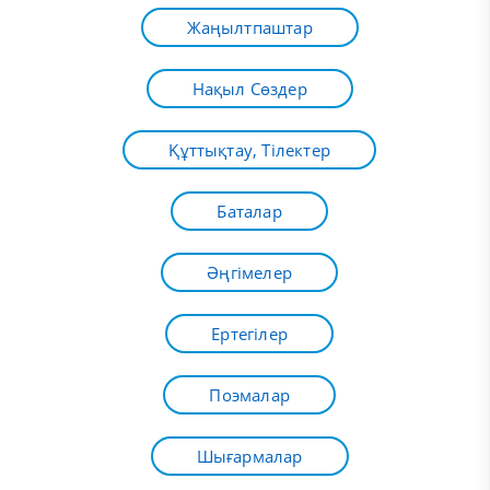
Жаңылтпаштар
Нақыл Сөздер
Құттықтау, Тілектер
Баталар
Әңгімелер
Ертегілер
Поэмалар
Шығармалар