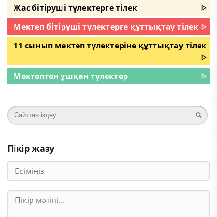
Жас бітіруші түлектерге тілек
ᐈ
Мектеп бітіруші түлектерге құттықтау тілек
ᐈ
11 сынып мектеп түлектеріне құттықтау тілек
ᐈ
Мектептен ұшқан түлектер
ᐈ
Пікір жазу