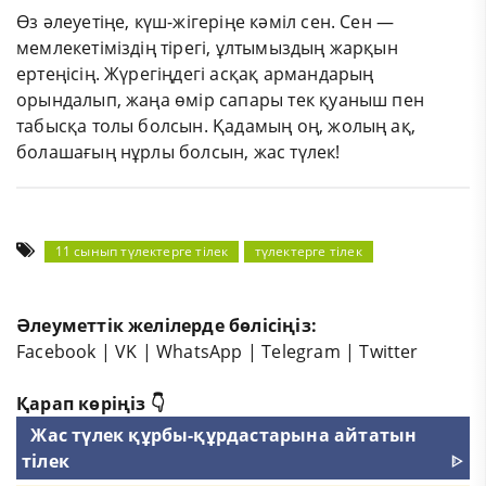
Өз әлеуетіңе, күш-жігеріңе кәміл сен. Сен —
мемлекетіміздің тірегі, ұлтымыздың жарқын
ертеңісің. Жүрегіңдегі асқақ армандарың
орындалып, жаңа өмір сапары тек қуаныш пен
табысқа толы болсын. Қадамың оң, жолың ақ,
болашағың нұрлы болсын, жас түлек!
11 сынып түлектерге тілек
түлектерге тілек
Әлеуметтік желілерде бөлісіңіз:
Facebook
|
VK
|
WhatsApp
|
Telegram
|
Twitter
Қарап көріңіз 👇
Жас түлек құрбы-құрдастарына айтатын
тілек
ᐈ