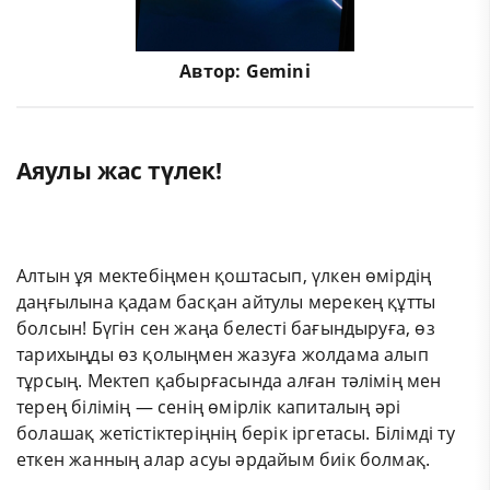
Автор:
Gemini
Аяулы жас түлек!
Алтын ұя мектебіңмен қоштасып, үлкен өмірдің
даңғылына қадам басқан айтулы мерекең құтты
болсын! Бүгін сен жаңа белесті бағындыруға, өз
тарихыңды өз қолыңмен жазуға жолдама алып
тұрсың. Мектеп қабырғасында алған тәлімің мен
терең білімің — сенің өмірлік капиталың әрі
болашақ жетістіктеріңнің берік іргетасы. Білімді ту
еткен жанның алар асуы әрдайым биік болмақ.