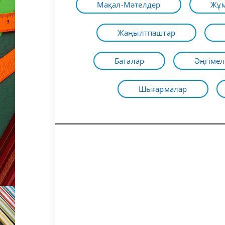
Мақал-Мәтелдер
Жұм
Жаңылтпаштар
Баталар
Әңгімел
Шығармалар