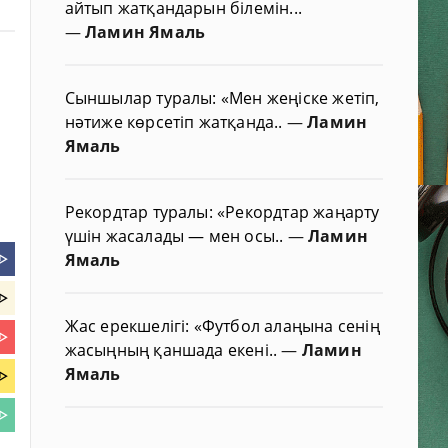
айтып жатқандарын білемін...
—
Ламин Ямаль
Сыншылар туралы: «Мен жеңіске жетіп,
нәтиже көрсетіп жатқанда..
—
Ламин
Ямаль
Рекордтар туралы: «Рекордтар жаңарту
үшін жасалады — мен осы..
—
Ламин
ᐈ
Ямаль
ᐈ
Жас ерекшелігі: «Футбол алаңына сенің
ᐈ
жасыңның қаншада екені..
—
Ламин
Ямаль
ᐈ
ᐈ