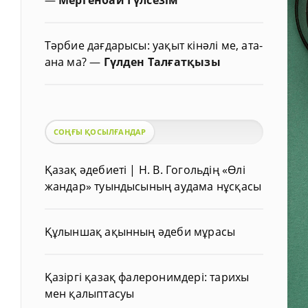
Тәрбие дағдарысы: уақыт кінәлі ме, ата-
ана ма?
—
Гүлден Талғатқызы
СОҢҒЫ ҚОСЫЛҒАНДАР
Қазақ әдебиеті | Н. В. Гогольдің «Өлі
жандар» туындысының аудама нұсқасы
Құлыншақ ақынның әдеби мұрасы
Қазіргі қазақ фалеронимдері: тарихы
мен қалыптасуы