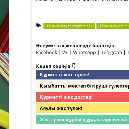
11 сынып түлектерге тілек
11 сыныпқа тіле
Әлеуметтік желілерде бөлісіңіз:
Facebook
|
VK
|
WhatsApp
|
Telegram
|
Қарап көріңіз 👇
Құрметті жас түлек!
Қымбатты мектеп бітіруші түлекте
Құрметті жас достар!
Аяулы жас түлек!
Жас түлек құрбы-құрдастарына айт