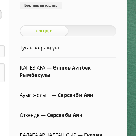
Барлық авторлар
ӨЛЕҢДЕР
Туған жердің үні
ҚАПЕЗ АҒА
—
Әліпов Айтбек
Рымбекұлы
Ауыл жолы 1
—
Сәрсенби Аян
Өткенде
—
Сәрсенби Аян
БАЛАҒА АРНАЛҒАН СЫР
—
Гүлзия