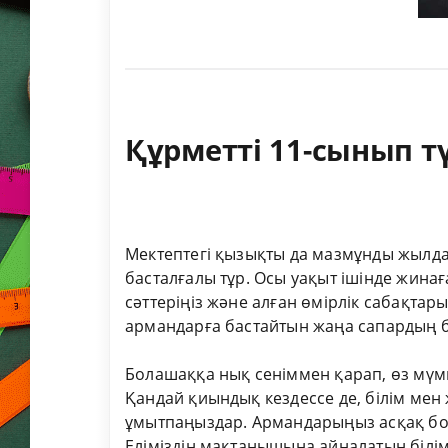
Құрметті 11-сынып тү
Мектептегі қызықты да мазмұнды жылдар
басталғалы тұр. Осы уақыт ішінде жина
сәттеріңіз және алған өмірлік сабақтар
армандарға бастайтын жаңа сапардың б
Болашаққа нық сеніммен қарап, өз мүмк
Қандай қиындық кездессе де, білім мен
ұмытпаңыздар. Армандарыңыз асқақ бол
Еліміздің мақтанышына айналатын білімді