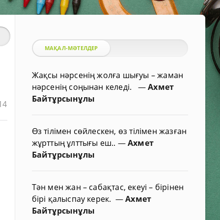
МАҚАЛ-МӘТЕЛДЕР
Жақсы нәрсенің жолға шығуы – жаман
нәрсенің соңынан келеді.
—
Ахмет
Байтұрсынұлы
14
Өз тілімен сөйлескен, өз тілімен жазған
жұрттың ұлттығы еш..
—
Ахмет
Байтұрсынұлы
Тән мен жан – сабақтас, екеуі – бірінен
бірі қалыспау керек.
—
Ахмет
Байтұрсынұлы