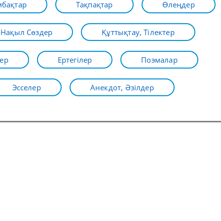
бақтар
Тақпақтар
Өлеңдер
Нақыл Сөздер
Құттықтау, Тілектер
ер
Ертегілер
Поэмалар
Эсселер
Анекдот, Әзілдер