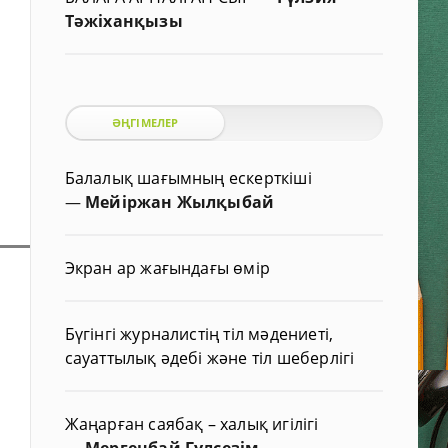
Тәжіханқызы
ӘҢГІМЕЛЕР
Балалық шағымның ескерткіші
—
Мейіржан Жылқыбай
Экран ар жағындағы өмір
Бүгінгі журналистің тіл мәдениеті,
сауаттылық әдебі және тіл шеберлігі
Жаңарған саябақ – халық игілігі
—
Мергенбай Гүлсезім