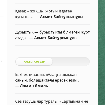
Қазақ – жоқшы, жоғын іздеген
қуғыншы.
—
Ахмет Байтұрсынұлы
Дұрыстық — бұрыстықты білмеген жұрт
азады.
—
Ахмет Байтұрсынұлы
ңі
НАҚЫЛ СӨЗДЕР
Ішкі мотивация: «Алаңға шыққан
сайын, болашақтағы ересек өзім..
—
Ламин Ямаль
Сөз тасушылар туралы: «Сартымнан не