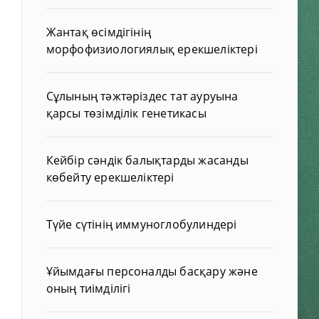
Жантақ өсімдігінің
морфофизиологиялық ерекшеліктері
Сұлының тәжтәріздес тат ауруына
қарсы төзімділік генетикасы
Кейбір сәндік балықтарды жасанды
көбейту ерекшеліктері
Түйе сүтінің иммуноглобулиндері
Ұйымдағы персоналды басқару және
оның тиімділігі