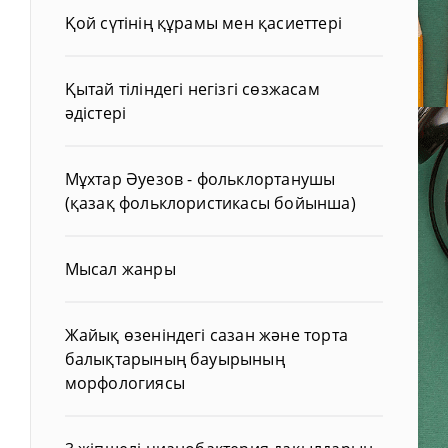
Қой сүтінің құрамы мен қасиеттері
Қытай тіліндегі негізгі сөзжасам
әдістері
Мұхтар Әуезов - фольклортанушы
(қазақ фольклористикасы бойынша)
Мысал жанры
Жайық өзеніндегі сазан және торта
балықтарының бауырының
морфологиясы