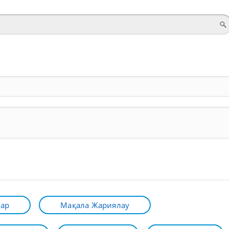
лар
Мақала Жариялау