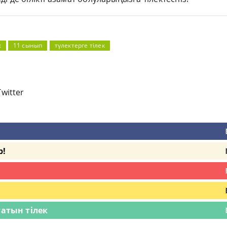
к
11 сынып
түлектерге тілек
Twitter
р!
атын тілек